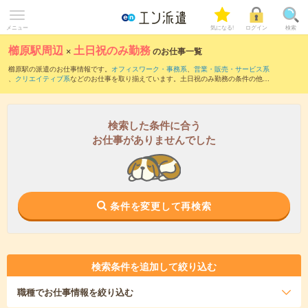
メニュー
気になる!
ログイン
検索
櫛原駅周辺
×
土日祝のみ勤務
のお仕事一覧
櫛原駅の派遣のお仕事情報です。
オフィスワーク・事務系
、
営業・販売・サービス系
、
クリエイティブ系
などのお仕事を取り揃えています。土日祝のみ勤務の条件の他
に、
交通費別途支給あり
、
職種未経験OK
、
友だちと一緒の応募OK
などのこだわり条
件も取り揃えています。
検索した条件に合う
お仕事がありませんでした
条件を変更して再検索
検索条件を追加して絞り込む
職種
でお仕事情報を絞り込む