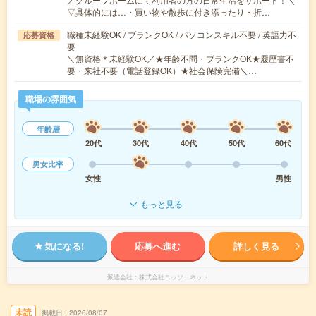
▽具体的には…・買い物や散歩に付き添ったり・折…
職種未経験OK / ブランクOK / パソコンスキル不要 / 英語力不
応募資格
要
＼無資格＊未経験OK／★年齢不問・ブランクOK★履歴書不
要・来社不要（電話登録OK）★社会保険完備＼…
職場の雰囲気
年齢層
20代
30代
40代
50代
60代
男女比率
女性
男性
もっと見る
気になる!
応募へ進む
詳しく見る
派遣会社
株式会社ニッソーネット
未読
掲載日
2026/08/07