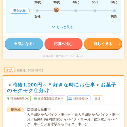
20代
30代
40代
50代
60代
男女比率
女性
男性
もっと見る
気になる!
応募へ進む
詳しく見る
派遣会社
株式会社ニッソーネット
未読
掲載日
2026/08/02
＜時給1,200円～＊好きな時にお仕事＞お菓子
のモクモク仕分け
職種未経験OK
交通費別途支給あり
WEB登録OK
派遣
福岡県大牟田市
勤務地
大牟田駅からバイク・車---分／新大牟田駅からバイク・車---
分／新栄町(福岡県)駅からバイク・車---分／銀水駅からバイ
ク・車---分／倉永駅からバイク・車---分