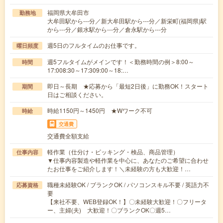
福岡県大牟田市
勤務地
大牟田駅から---分／新大牟田駅から---分／新栄町(福岡県)駅
から---分／銀水駅から---分／倉永駅から---分
週5日のフルタイムのお仕事です。
曜日頻度
週5フルタイムがメインです！＜勤務時間の例＞8:00～
時間
17:008:30～17:309:00～18:…
即日～長期 ★応募から「最短2日後」に勤務OK！スタート
期間
日はご相談ください。
時給1150円～1450円 ★Wワーク不可
時給
交通費
交通費全額支給
軽作業（仕分け・ピッキング・検品、商品管理）
仕事内容
▼仕事内容製造や軽作業を中心に、あなたのご希望に合わせ
たお仕事をご紹介します！＼未経験の方も大歓迎！…
職種未経験OK / ブランクOK / パソコンスキル不要 / 英語力不
応募資格
要
【来社不要、WEB登録OK！】〇未経験大歓迎！〇フリータ
ー、主婦(夫) 大歓迎！〇ブランクOK〇週5…