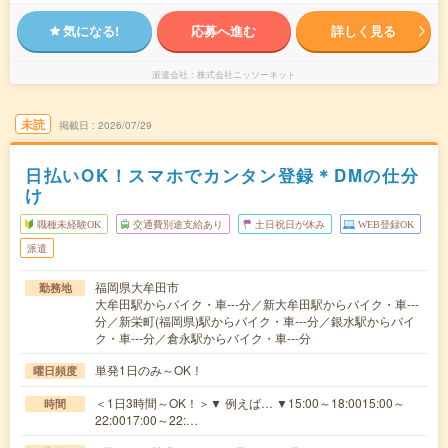
気になる!
応募へ進む
詳しく見る
派遣会社
株式会社ニッソーネット
未読
掲載日
2026/07/29
日払いOK！スマホでカンタン登録＊DMの仕分
け
職種未経験OK
交通費別途支給あり
土日祝日が休み
WEB登録OK
派遣
福岡県大牟田市
勤務地
大牟田駅からバイク・車---分／新大牟田駅からバイク・車---
分／新栄町(福岡県)駅からバイク・車---分／銀水駅からバイ
ク・車---分／倉永駅からバイク・車---分
単発1日のみ～OK！
曜日頻度
＜1日3時間～OK！＞▼ 例えば… ▼15:00～18:0015:00～
時間
22:0017:00～22:…