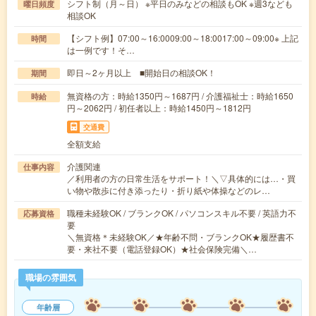
シフト制（月～日） ※平日のみなどの相談もOK ※週3なども
曜日頻度
相談OK
【シフト例】07:00～16:0009:00～18:0017:00～09:00※ 上記
時間
は一例です！そ…
即日～2ヶ月以上 ■開始日の相談OK！
期間
無資格の方：時給1350円～1687円 / 介護福祉士：時給1650
時給
円～2062円 / 初任者以上：時給1450円～1812円
交通費
全額支給
介護関連
仕事内容
／利用者の方の日常生活をサポート！＼▽具体的には…・買
い物や散歩に付き添ったり・折り紙や体操などのレ…
職種未経験OK / ブランクOK / パソコンスキル不要 / 英語力不
応募資格
要
＼無資格＊未経験OK／★年齢不問・ブランクOK★履歴書不
要・来社不要（電話登録OK）★社会保険完備＼…
職場の雰囲気
年齢層