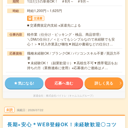
1日だけの単発OK！ ＃8月～ ＃9月～
期間
時給1,200円～1,625円
時給
交通費
■ 交通費規定内支給 ※派遣先による
軽作業（仕分け・ピッキング・検品、商品管理）
仕事内容
＼DMの仕分け／＜とってもシンプルなので未経験でも安
心！＞▼封入作業及び梱包▼雑誌や書籍などの仕分け…
職種未経験OK / ブランクOK / パソコンスキル不要 / 英語力不
応募資格
要
▼未経験OK！（副業歓迎☆）▼高校生不可▼携帯電話をお
持ちの方（業務連絡に使用）※応募後のご連絡はメ…
気になる!
応募へ進む
詳しく見る
派遣会社
株式会社バイトレ（キャムコムグループ）
未読
掲載日
2026/07/22
長期×安心＊WEB登録OK！未経験歓迎〇コツ