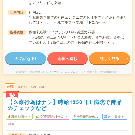
はガソリン代も支給
社内SE
仕事内容
＼派遣先企業での社内エンジニアのお仕事です／ お仕事例と
しては・・。・ヘルプデスク業務 └PCのセッ…
職種未経験OK / ブランクOK / 英語力不要
応募資格
＜未経験、第二新卒OK！＞社会人経験、業界経験、資格は
問いません！※高卒以上の方（勉強内容は不問）▼…
気になる!
応募へ進む
詳しく見る
派遣会社
株式会社スタッフサービス エンジニアリング事業本部（無期雇用派遣）
未読
掲載日
2026/08/07
NEW
【医療行為はナシ】時給1350円！病院で備品
のチェックなど
職種未経験OK
交通費別途支給あり
土日祝日が休み
WEB登録OK
派遣