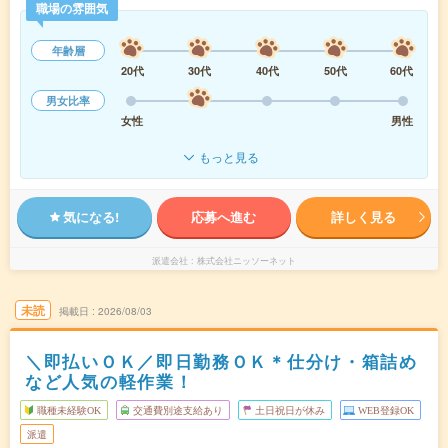
職場の雰囲気
年齢層
20代
30代
40代
50代
60代
男女比率
女性
男性
もっと見る
気になる!
応募へ進む
詳しく見る
派遣会社
株式会社ニッソーネット
未読
掲載日
2026/08/03
＼即払いＯＫ／即日勤務ＯＫ＊仕分け・箱詰め
など人気の軽作業！
職種未経験OK
交通費別途支給あり
土日祝日が休み
WEB登録OK
派遣