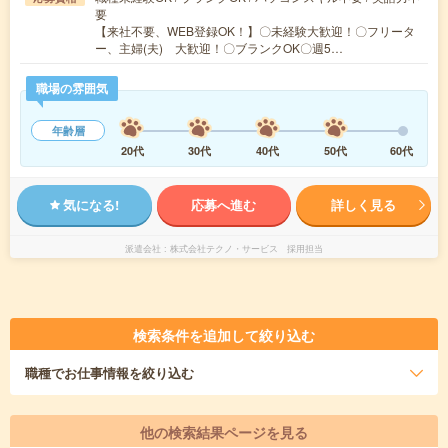
要
【来社不要、WEB登録OK！】〇未経験大歓迎！〇フリータ
ー、主婦(夫) 大歓迎！〇ブランクOK〇週5…
職場の雰囲気
年齢層
20代
30代
40代
50代
60代
気になる!
応募へ進む
詳しく見る
派遣会社
株式会社テクノ・サービス 採用担当
検索条件を追加して絞り込む
職種
でお仕事情報を絞り込む
他の検索結果ページを見る