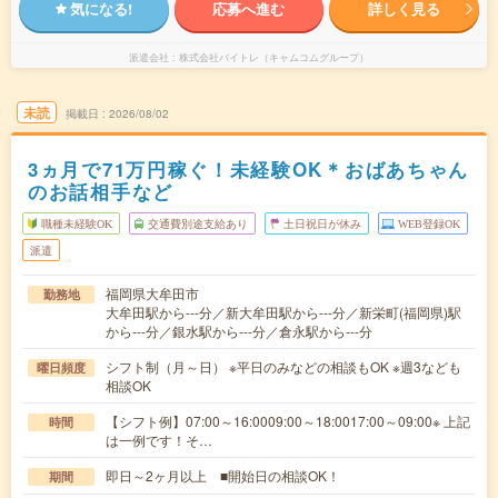
気になる!
応募へ進む
詳しく見る
派遣会社
株式会社バイトレ（キャムコムグループ）
未読
掲載日
2026/08/02
3ヵ月で71万円稼ぐ！未経験OK＊おばあちゃん
のお話相手など
職種未経験OK
交通費別途支給あり
土日祝日が休み
WEB登録OK
派遣
福岡県大牟田市
勤務地
大牟田駅から---分／新大牟田駅から---分／新栄町(福岡県)駅
から---分／銀水駅から---分／倉永駅から---分
シフト制（月～日） ※平日のみなどの相談もOK ※週3なども
曜日頻度
相談OK
【シフト例】07:00～16:0009:00～18:0017:00～09:00※ 上記
時間
は一例です！そ…
即日～2ヶ月以上 ■開始日の相談OK！
期間