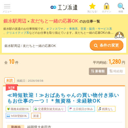
メニュー
気になる!
ログイン
検索
銀水駅周辺
×
友だちと一緒の応募OK
のお仕事一覧
銀水駅の派遣のお仕事情報です。
オフィスワーク・事務系
、
営業・販売・サービス系
、
クリエイティブ系
などのお仕事を取り揃えています。友だちと一緒の応募OKの条件
の他に、
交通費別途支給あり
、
職種未経験OK
、
週4日勤務
などのこだわり条件も取り
揃えています。
条件の変更
銀水駅周辺 / 友だちと一緒の応募OK
10
1,280
全
件
平均時給:
円
時給順
新着順
未読
掲載日
2026/08/08
NEW
≪時短歓迎！≫おばあちゃんの買い物付き添い
もお仕事の一つ！＊無資格・未経験OK
職種未経験OK
交通費別途支給あり
土日祝日が休み
残業なし
WEB登録OK
派遣
福岡県大牟田市
勤務地