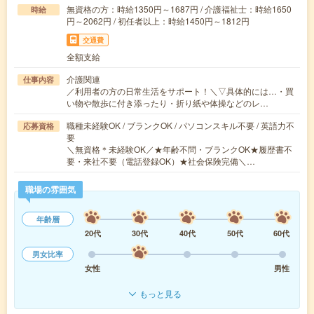
無資格の方：時給1350円～1687円 / 介護福祉士：時給1650
時給
円～2062円 / 初任者以上：時給1450円～1812円
交通費
全額支給
介護関連
仕事内容
／利用者の方の日常生活をサポート！＼▽具体的には…・買
い物や散歩に付き添ったり・折り紙や体操などのレ…
職種未経験OK / ブランクOK / パソコンスキル不要 / 英語力不
応募資格
要
＼無資格＊未経験OK／★年齢不問・ブランクOK★履歴書不
要・来社不要（電話登録OK）★社会保険完備＼…
職場の雰囲気
年齢層
20代
30代
40代
50代
60代
男女比率
女性
男性
もっと見る