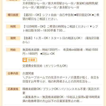
大牟田駅から---分／新大牟田駅から---分／新栄町(福岡県)駅
から---分／銀水駅から---分／倉永駅から---分
【週2日～OK】シフト自由・自己申告制 ■曜日固定OK ■ご希
曜日頻度
望の曜日をご相談ください。
【1日5時間～OK】ご希望の時間をご相談ください！▼シフ
時間
ト例日勤 9:00～18:00早番 7:00…
【急募】1ヶ月～OK！スタート日の相談もOK！（最短2日後
期間
から）
無資格未経験：時給1350円～ 有資格or経験者：時給1550
時給
円～1600円 ■日払いOK
交通費
交通費全額支給（ガソリン代もOK）
介護関連
仕事内容
＼グループホームでの生活サポート／介護度が低く、自立を
目指すお年寄りが、他の利用者さんとの共同生活を…
職種未経験OK / ブランクOK / パソコンスキル不要 / 英語力不
応募資格
要
≪募集条件≫・無資格未経験OK・10名以上採用※週16時間未
満の勤務希望の方は以下の日雇派遣禁止の例…