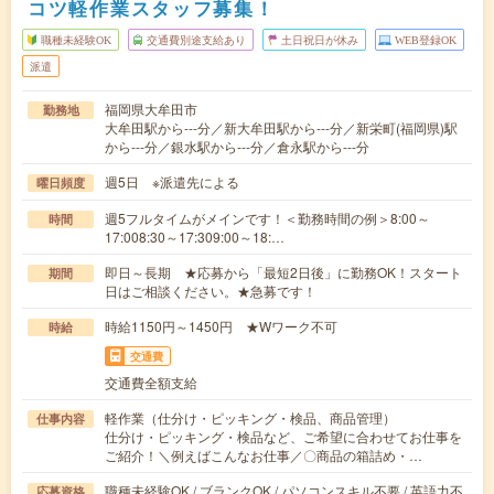
コツ軽作業スタッフ募集！
職種未経験OK
交通費別途支給あり
土日祝日が休み
WEB登録OK
派遣
福岡県大牟田市
勤務地
大牟田駅から---分／新大牟田駅から---分／新栄町(福岡県)駅
から---分／銀水駅から---分／倉永駅から---分
週5日 ※派遣先による
曜日頻度
週5フルタイムがメインです！＜勤務時間の例＞8:00～
時間
17:008:30～17:309:00～18:…
即日～長期 ★応募から「最短2日後」に勤務OK！スタート
期間
日はご相談ください。★急募です！
時給1150円～1450円 ★Wワーク不可
時給
交通費
交通費全額支給
軽作業（仕分け・ピッキング・検品、商品管理）
仕事内容
仕分け・ピッキング・検品など、ご希望に合わせてお仕事を
ご紹介！＼例えばこんなお仕事／〇商品の箱詰め・…
職種未経験OK / ブランクOK / パソコンスキル不要 / 英語力不
応募資格