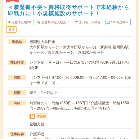
＜履歴書不要＞資格取得サポートで未経験から
即戦力に！小規模施設のサポート！
職種未経験OK
交通費別途支給あり
土日祝日が休み
WEB登録OK
派遣
福岡県大牟田市
勤務地
大牟田駅から---分／新大牟田駅から---分／新栄町(福岡県)駅
から---分／銀水駅から---分／倉永駅から---分
シフト制（月～日） ※平日のみなどの相談もOK ※週3日も相
曜日頻度
談OK
【シフト例】07:00～16:0009:00～18:0017:00～09:00※ 上記
時間
は一例です！そ…
即日～2ヶ月以上
期間
無資格の方：時給1350円～1687円 / 介護福祉士：時給1650
時給
円～2062円 / 初任者以上：時給1450円～1812円
交通費
全額支給
介護関連
仕事内容
／グループホームにて利用者の方の日常生活をサポート！＼