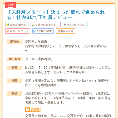
NEW
【未経験スタート】決まった流れで進められ
る！社内SEで正社員デビュー
職種未経験OK
交通費別途支給あり
土日祝日が休み
在宅・リモート
WEB登録OK
無期雇用派遣
福岡県大牟田市
勤務地
新栄町(福岡県)駅から---分／銀水駅から---分／倉永駅から---
分
月～金（週休2日制）
曜日頻度
8：30～17：30（実働8時間）※勤務時間は就業先により異な
時間
る場合があります。◎フレックス勤務が可…
長期（期間を定めない雇用契約を当社と結びます）派遣先が
期間
変わっても雇用は継続！
月給23万円～50万円＋地域／住宅手当＋残業代 ※残業代は
時給
全額支給します。 ※各種手当あり ※経験・年齢・能力等を
考慮して加給・優遇します。
交通費
交通費全額支給 電車・バス 交通費支給、お車で通勤の場合