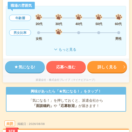
職場の雰囲気
年齢層
20代
30代
40代
50代
60代
男女比率
女性
男性
もっと見る
気になる!
応募へ進む
詳しく見る
派遣会社
株式会社ブレイブ（マイナビグループ）
興味があったら「★気になる！」をタップ！
「気になる！」を押しておくと、派遣会社から
「面談確約」
や
「応募歓迎」
が届きます！
未読
掲載日
2026/08/08
NEW