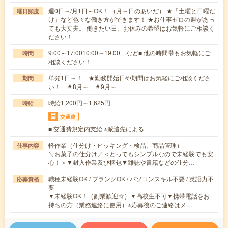
週0日～/月1日～OK！ （月～日のあいだ） ★「土曜と日曜だ
曜日頻度
け」など色々な働き方ができます！ ★お仕事ゼロの週があっ
ても大丈夫。 働きたい日、お休みの希望はお気軽にご相談く
ださい！
9:00～17:0010:00～19:00 など■ 他の時間帯もお気軽にご
時間
相談ください！
単発1日～！ ★勤務開始日や期間はお気軽にご相談くださ
期間
い！ ＃8月～ ＃9月～
時給1,200円～1,625円
時給
交通費
■ 交通費規定内支給 ※派遣先による
軽作業（仕分け・ピッキング・検品、商品管理）
仕事内容
＼お菓子の仕分け／＜とってもシンプルなので未経験でも安
心！＞▼封入作業及び梱包▼雑誌や書籍などの仕分…
職種未経験OK / ブランクOK / パソコンスキル不要 / 英語力不
応募資格
要
▼未経験OK！（副業歓迎☆）▼高校生不可▼携帯電話をお
持ちの方（業務連絡に使用）※応募後のご連絡はメ…