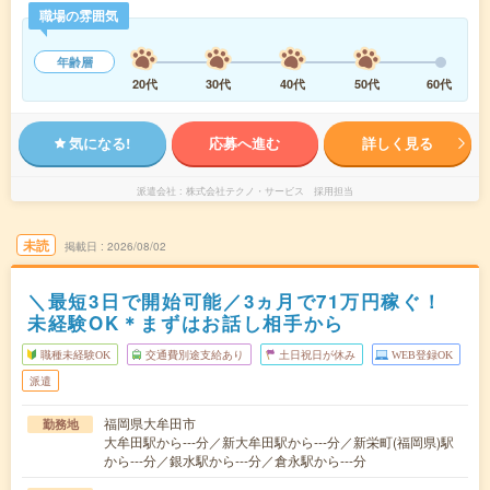
職場の雰囲気
年齢層
20代
30代
40代
50代
60代
気になる!
応募へ進む
詳しく見る
派遣会社
株式会社テクノ・サービス 採用担当
未読
掲載日
2026/08/02
＼最短3日で開始可能／3ヵ月で71万円稼ぐ！
未経験OK＊まずはお話し相手から
職種未経験OK
交通費別途支給あり
土日祝日が休み
WEB登録OK
派遣
福岡県大牟田市
勤務地
大牟田駅から---分／新大牟田駅から---分／新栄町(福岡県)駅
から---分／銀水駅から---分／倉永駅から---分