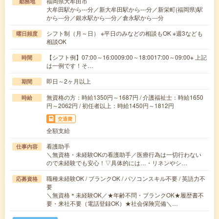
福岡県大牟田市
勤務地
大牟田駅から---分／新大牟田駅から---分／新栄町(福岡県)駅
から---分／銀水駅から---分／倉永駅から---分
シフト制（月～日） ※平日のみなどの相談もOK ※週3なども
曜日頻度
相談OK
【シフト例】07:00～16:0009:00～18:0017:00～09:00※ 上記
時間
は一例です！そ…
即日～2ヶ月以上
期間
無資格の方：時給1350円～1687円 / 介護福祉士：時給1650
時給
円～2062円 / 初任者以上：時給1450円～1812円
交通費
全額支給
看護助手
仕事内容
＼無資格・未経験OKの看護助手／医療行為は一切行わない
ので未経験でも安心！▽具体的には…・リネンやシ…
職種未経験OK / ブランクOK / パソコンスキル不要 / 英語力不
応募資格
要
＼無資格＊未経験OK／★年齢不問・ブランクOK★履歴書不
要・来社不要（電話登録OK）★社会保険完備＼…