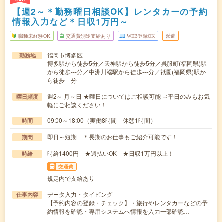
【週2～＊勤務曜日相談OK】レンタカーの予約
情報入力など＊日収1万円～
職種未経験OK
交通費別途支給あり
WEB登録OK
派遣
福岡市博多区
勤務地
博多駅から徒歩5分／天神駅から徒歩5分／呉服町(福岡県)駅
から徒歩---分／中洲川端駅から徒歩---分／祇園(福岡県)駅か
ら徒歩---分
週2～ 月～日 ★曜日についてはご相談可能 ⇒平日のみもお気
曜日頻度
軽にご相談ください！
09:00～18:00（実働8時間 休憩1時間）
時間
即日～短期 ＊長期のお仕事もご紹介可能です！
期間
時給1400円 ★週払いOK ★日収1万円以上！
時給
交通費
規定内で支給あり
データ入力・タイピング
仕事内容
【予約内容の登録・チェック】・旅行やレンタカーなどの予
約情報を確認・専用システムへ情報を入力一部確認…