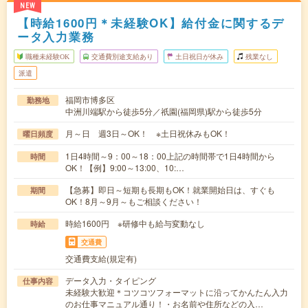
NEW
【時給1600円＊未経験OK】給付金に関するデ
ータ入力業務
職種未経験OK
交通費別途支給あり
土日祝日が休み
残業なし
派遣
福岡市博多区
勤務地
中洲川端駅から徒歩5分／祇園(福岡県)駅から徒歩5分
月～日 週3日～OK！ ※土日祝休みもOK！
曜日頻度
1日4時間～9：00～18：00上記の時間帯で1日4時間から
時間
OK！【例】9:00～13:00、10:…
【急募】即日～短期も長期もOK！就業開始日は、すぐも
期間
OK！8月～9月～もご相談ください！
時給1600円 ※研修中も給与変動なし
時給
交通費
交通費支給(規定有)
データ入力・タイピング
仕事内容
未経験大歓迎＊コツコツフォーマットに沿ってかんたん入力
のお仕事マニュアル通り！・お名前や住所などの入…