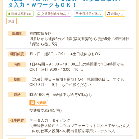
タ入力＊ＷワークもＯＫ！
職種未経験OK
交通費別途支給あり
土日祝日が休み
残業なし
派遣
福岡市博多区
勤務地
博多駅から徒歩5分／祇園(福岡県)駅から徒歩5分／櫛田神社
前駅から徒歩5分
月～日 週2日～OK！ ※土日祝休みもOK！
曜日頻度
1日4時間～9：00～18：00上記の時間帯で1日4時間から
時間
OK！【例】9:00～13:00、10:…
【急募】即日～短期も長期もOK！就業開始日は、すぐも
期間
OK！8月～・9月～もご相談ください！
時給1600円 ※研修中も給与変動なし
時給
交通費
交通費支給(規定有)
データ入力・タイピング
仕事内容
＼未経験大歓迎＊コツコツフォーマットに沿ってかんたん入
力のお仕事／役所への提出書類を専用システムへ入…