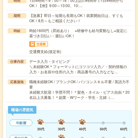
1日4時間～9：00～18：00上記の時間帯で1日4時間から
時間
OK！【例】9:00～13:00、10:…
【急募】即日～短期も長期もOK！就業開始日は、すぐも
期間
OK！8月～もご相談ください！
時給1600円（昇給あり） ※研修中も給与変動なし※規定に
時給
基づき日払い・週払いOK！
交通費
交通費支給(規定有)
データ入力・タイピング
仕事内容
＼未経験OK＊フォーマットにコツコツ入力／・契約情報の
入力・お名前や住所の入力・商品番号の入力などな…
職種未経験OK / ブランクOK / パソコンスキル不要 / 英語力不
応募資格
要
未経験大歓迎！学歴不問！＊髪色・ネイル・ピアス自由＊20
名以上大募集！＊副業・Wワーク・学生・主婦（…
職場の雰囲気
年齢層
20代
30代
40代
50代
60代