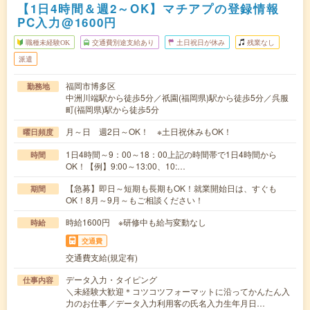
【1日4時間＆週2～OK】マチアプの登録情報
PC入力@1600円
職種未経験OK
交通費別途支給あり
土日祝日が休み
残業なし
派遣
福岡市博多区
勤務地
中洲川端駅から徒歩5分／祇園(福岡県)駅から徒歩5分／呉服
町(福岡県)駅から徒歩5分
月～日 週2日～OK！ ※土日祝休みもOK！
曜日頻度
1日4時間～9：00～18：00上記の時間帯で1日4時間から
時間
OK！【例】9:00～13:00、10:…
【急募】即日～短期も長期もOK！就業開始日は、すぐも
期間
OK！8月～9月～もご相談ください！
時給1600円 ※研修中も給与変動なし
時給
交通費
交通費支給(規定有)
データ入力・タイピング
仕事内容
＼未経験大歓迎＊コツコツフォーマットに沿ってかんたん入
力のお仕事／データ入力利用客の氏名入力生年月日…