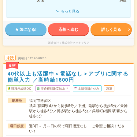
もっと見る
気になる!
応募へ進む
詳しく見る
派遣会社
株式会社ネオキャリア
未読
掲載日
2026/08/05
NEW
40代以上も活躍中＜電話なし＞アプリに関する
簡単入力 ／高時給1600円
職種未経験OK
交通費別途支給あり
土日祝日が休み
派遣
福岡市博多区
勤務地
祇園(福岡県)駅から徒歩5分／中洲川端駅から徒歩5分／天神
駅から徒歩5分／博多駅から徒歩5分／呉服町(福岡県)駅から
徒歩5分
週3日～ 月～日の間で曜日指定なし！ ご希望ご相談くださ
曜日頻度
い！