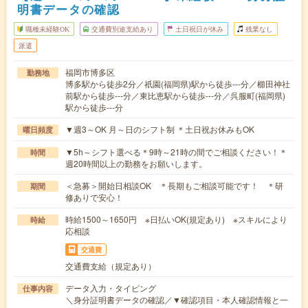
明書データの確認
職種未経験OK
交通費別途支給あり
土日祝日が休み
残業なし
派遣
福岡市博多区
勤務地
博多駅から徒歩2分／祇園(福岡県)駅から徒歩---分／櫛田神社
前駅から徒歩---分／東比恵駅から徒歩---分／呉服町(福岡県)
駅から徒歩---分
▼週3～OK 月～日のシフト制 ＊土日祝お休みもOK
曜日頻度
▼5h～シフト選べる＊9時～21時の間でご相談ください！＊
時間
週20時間以上の勤務をお願いします。
＜急募＞開始日相談OK ＊長期もご相談可能です！ ＊研
期間
修ありで安心！
時給1500～1650円 ※日払いOK(規定あり) ※スキルにより
時給
応相談
交通費
交通費支給（規定あり）
データ入力・タイピング
仕事内容
＼身分証明書データの確認／▼確認項目・本人確認情報と一