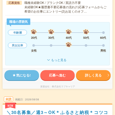
職種未経験OK / ブランクOK / 英語力不要
応募資格
未経験OK★履歴書不要応募後の流れ(1)応募フォームからご
希望のお仕事にエントリー(2)お近くのオフ…
職場の雰囲気
年齢層
20代
30代
40代
50代
60代
男女比率
女性
男性
もっと見る
気になる!
応募へ進む
詳しく見る
派遣会社
株式会社ラブキャリア
未読
掲載日
2026/08/08
NEW
＼30名募集／週3～OK＊ふるさと納税＊コツコ