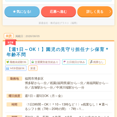
気になる!
応募へ進む
詳しく見る
派遣会社
株式会社グラスト（福岡）
未読
掲載日
2026/08/05
NEW
【週1日～OK！】園児の見守り担任ナシ保育＊
年齢不問
職種未経験OK
交通費別途支給あり
土日祝日が休み
残業なし
WEB登録OK
派遣
福岡市博多区
勤務地
博多駅から---分／祇園(福岡県)駅から---分／南福岡駅から---
分／吉塚駅から---分／中洲川端駅から---分
週1日～週5日OK（月～金）
曜日頻度
〈1日3時間～OK！＊10～13時など！〉※残業なし！▼選べ
時間
るシフト例（7時～20時の間）・7時～1…
最短2ヶ月～長期 ★急募 ★8月～、さらに先のスタートも