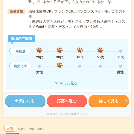
致しているか・住所が正しく入力されているか な…
職種未経験OK / ブランクOK / パソコンスキル不要 / 英語力不
応募資格
要
＼未経験の方も大歓迎／弊社スタッフも多数活躍中！▼オス
スメPoint＊髪型・服装・ネイル自由＊10名…
職場の雰囲気
年齢層
20代
30代
40代
50代
60代
男女比率
女性
男性
もっと見る
気になる!
応募へ進む
詳しく見る
派遣会社
株式会社ネオキャリア
未読
掲載日
2026/08/06