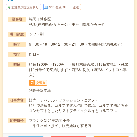
交通費別途支給あり
WEB登録OK
派遣
福岡市博多区
勤務地
祇園(福岡県)駅から---分／中洲川端駅から---分
シフト制
曜日頻度
9：30～18：30/12：30～21：30（実働8時間/休憩60分）
時間
即日～
期間
時給1300円～1300円 ・毎月末締め/翌月15日支払い・残業
時給
は1分単位で支給します・前払い制度（速払いドットコム導
入）
交通費
別途全額支給
販売（アパレル・ファッション・コスメ）
仕事内容
時計で決める。ゴルフで遊ぶ時計で遊ぶ。ゴルフで決めるを
コンセプトとしたリストブティックルイとゴルフブ…
ブランクOK / 英語力不要
応募資格
・学生不可・接客、販売経験が有る方