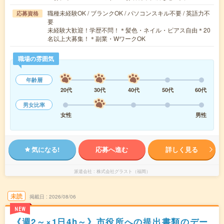
職種未経験OK / ブランクOK / パソコンスキル不要 / 英語力不
応募資格
要
未経験大歓迎！学歴不問！＊髪色・ネイル・ピアス自由＊20
名以上大募集！＊副業・WワークOK
職場の雰囲気
年齢層
20代
30代
40代
50代
60代
男女比率
女性
男性
気になる!
応募へ進む
詳しく見る
派遣会社
株式会社グラスト（福岡）
未読
掲載日
2026/08/06
NEW
《週2～×1日4h～》市役所への提出書類のデー