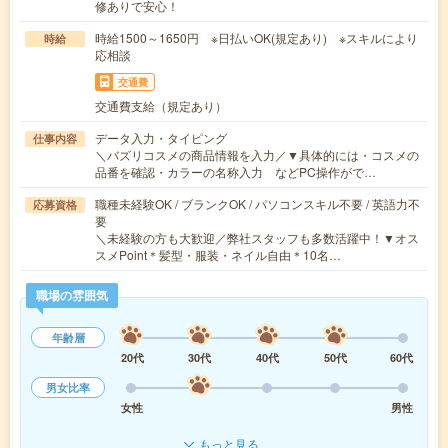
修ありで安心！
時給1500～1650円 ※日払いOK(規定あり) ※スキルにより
時給
応相談
交通費
交通費支給（規定あり）
データ入力・タイピング
仕事内容
＼バズリコスメの商品情報を入力／▼具体的には・コスメの
品番を確認・カラーの名称入力 などPC操作がで…
職種未経験OK / ブランクOK / パソコンスキル不要 / 英語力不
応募資格
要
＼未経験の方も大歓迎／弊社スタッフも多数活躍中！▼オス
スメPoint＊髪型・服装・ネイル自由＊10名…
職場の雰囲気
年齢層
20代
30代
40代
50代
60代
男女比率
女性
男性
もっと見る