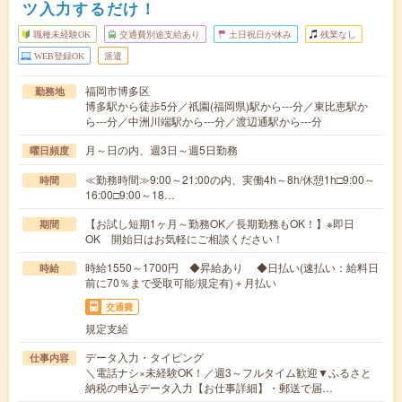
ツ入力するだけ！
職種未経験OK
交通費別途支給あり
土日祝日が休み
残業なし
WEB登録OK
派遣
福岡市博多区
勤務地
博多駅から徒歩5分／祇園(福岡県)駅から---分／東比恵駅か
ら---分／中洲川端駅から---分／渡辺通駅から---分
月～日の内、週3日～週5日勤務
曜日頻度
≪勤務時間≫9:00～21:00の内、実働4h～8h/休憩1h□9:00～
時間
16:00□9:00～18…
【お試し短期1ヶ月～勤務OK／長期勤務もOK！】※即日
期間
OK 開始日はお気軽にご相談ください！
時給1550～1700円 ◆昇給あり ◆日払い(速払い：給料日
時給
前に70％まで受取可能/規定有)＋月払い
交通費
規定支給
データ入力・タイピング
仕事内容
＼電話ナシ×未経験OK！／週3～フルタイム歓迎▼ふるさと
納税の申込データ入力【お仕事詳細】・郵送で届…