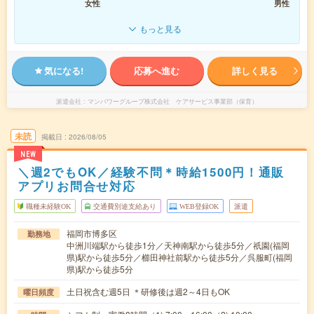
女性
男性
もっと見る
気になる!
応募へ進む
詳しく見る
派遣会社
マンパワーグループ株式会社 ケアサービス事業部（保育）
未読
掲載日
2026/08/05
NEW
＼週2でもOK／経験不問＊時給1500円！通販
アプリお問合せ対応
職種未経験OK
交通費別途支給あり
WEB登録OK
派遣
福岡市博多区
勤務地
中洲川端駅から徒歩1分／天神南駅から徒歩5分／祇園(福岡
県)駅から徒歩5分／櫛田神社前駅から徒歩5分／呉服町(福岡
県)駅から徒歩5分
土日祝含む週5日 ＊研修後は週2～4日もOK
曜日頻度