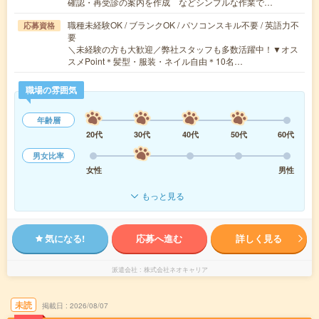
確認・再受診の案内を作成 などシンプルな作業で…
職種未経験OK / ブランクOK / パソコンスキル不要 / 英語力不
応募資格
要
＼未経験の方も大歓迎／弊社スタッフも多数活躍中！▼オス
スメPoint＊髪型・服装・ネイル自由＊10名…
職場の雰囲気
年齢層
20代
30代
40代
50代
60代
男女比率
女性
男性
もっと見る
気になる!
応募へ進む
詳しく見る
派遣会社
株式会社ネオキャリア
未読
掲載日
2026/08/07