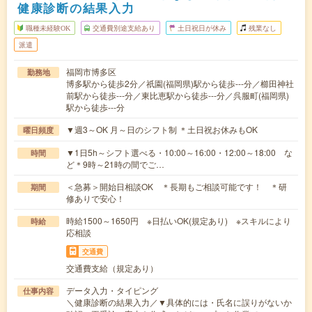
健康診断の結果入力
職種未経験OK
交通費別途支給あり
土日祝日が休み
残業なし
派遣
福岡市博多区
勤務地
博多駅から徒歩2分／祇園(福岡県)駅から徒歩---分／櫛田神社
前駅から徒歩---分／東比恵駅から徒歩---分／呉服町(福岡県)
駅から徒歩---分
▼週3～OK 月～日のシフト制 ＊土日祝お休みもOK
曜日頻度
▼1日5h～シフト選べる・10:00～16:00・12:00～18:00 な
時間
ど＊9時～21時の間でご…
＜急募＞開始日相談OK ＊長期もご相談可能です！ ＊研
期間
修ありで安心！
時給1500～1650円 ※日払いOK(規定あり) ※スキルにより
時給
応相談
交通費
交通費支給（規定あり）
データ入力・タイピング
仕事内容
＼健康診断の結果入力／▼具体的には・氏名に誤りがないか