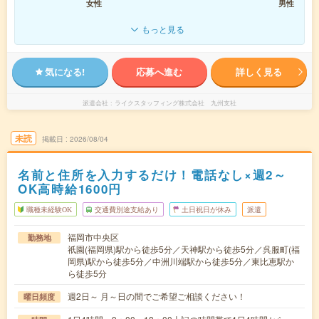
女性
男性
もっと見る
気になる!
応募へ進む
詳しく見る
派遣会社
ライクスタッフィング株式会社 九州支社
未読
掲載日
2026/08/04
名前と住所を入力するだけ！電話なし×週2～
OK高時給1600円
職種未経験OK
交通費別途支給あり
土日祝日が休み
派遣
福岡市中央区
勤務地
祇園(福岡県)駅から徒歩5分／天神駅から徒歩5分／呉服町(福
岡県)駅から徒歩5分／中洲川端駅から徒歩5分／東比恵駅か
ら徒歩5分
週2日～ 月～日の間でご希望ご相談ください！
曜日頻度