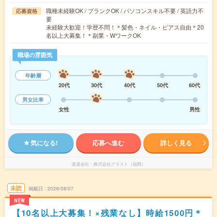
職種未経験OK / ブランクOK / パソコンスキル不要 / 英語力不
応募資格
要
未経験大歓迎！学歴不問！＊髪色・ネイル・ピアス自由＊20
名以上大募集！＊副業・WワークOK
職場の雰囲気
年齢層
20代
30代
40代
50代
60代
男女比率
女性
男性
気になる!
応募へ進む
詳しく見る
派遣会社
株式会社グラスト（福岡）
未読
掲載日
2026/08/07
NEW
【10名以上大募集！×残業なし】時給1500円＊