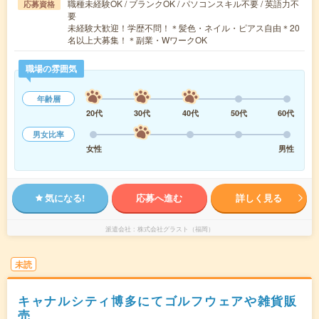
職種未経験OK / ブランクOK / パソコンスキル不要 / 英語力不
応募資格
要
未経験大歓迎！学歴不問！＊髪色・ネイル・ピアス自由＊20
名以上大募集！＊副業・WワークOK
職場の雰囲気
年齢層
20代
30代
40代
50代
60代
男女比率
女性
男性
気になる!
応募へ進む
詳しく見る
派遣会社
株式会社グラスト（福岡）
未読
キャナルシティ博多にてゴルフウェアや雑貨販
売