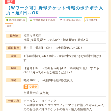
NEW
【Wワーク可】野球チケット情報のポチポチ入
力＊週2日～OK
職種未経験OK
交通費別途支給あり
土日祝日が休み
残業なし
派遣
福岡市博多区
勤務地
祇園(福岡県)駅から徒歩5分／博多駅から徒歩5分
月～日 週2日～OK！ ※土日祝休みもOK！
曜日頻度
1日4時間からOK！9時～21時の中でお好きな時間で働けま
時間
す！
【急募】即日～短期も長期もOK！就業開始日は、すぐも
期間
OK！8月～9月～もご相談ください！
時給1600円 ※研修中も給与変動なし
時給
交通費
交通費支給(規定有)
データ入力・タイピング
仕事内容
＼未経験大歓迎＊コツコツフォーマットに沿ってかんたん入
力のお仕事／野球チケットの番号・購入者情報の入…