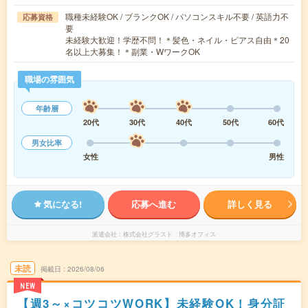
職種未経験OK / ブランクOK / パソコンスキル不要 / 英語力不
応募資格
要
未経験大歓迎！学歴不問！＊髪色・ネイル・ピアス自由＊20
名以上大募集！＊副業・WワークOK
職場の雰囲気
年齢層
20代
30代
40代
50代
60代
男女比率
女性
男性
気になる!
応募へ進む
詳しく見る
派遣会社
株式会社グラスト 博多オフィス
未読
掲載日
2026/08/06
NEW
【週3～×コツコツWORK】未経験OK！身分証