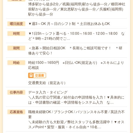
博多駅から徒歩2分／祇園(福岡県)駅から徒歩---分／櫛田神社
前駅から徒歩---分／東比恵駅から徒歩---分／呉服町(福岡県)
駅から徒歩---分
▼週3～OK 月～日のシフト制 ＊土日祝お休みもOK
曜日頻度
▼1日5h～シフト選べる・10:00～16:00・12:00～18:00 な
時間
ど＊9時～21時の間でご…
＜急募＞開始日相談OK ＊長期もご相談可能です！ ＊研
期間
修ありで安心！
時給1500～1650円 ※日払いOK(規定あり) ※スキルにより
時給
応相談
交通費
交通費支給（規定あり）
データ入力・タイピング
仕事内容
＼人気の官公庁関連／給付金の申請情報を入力！▼具体的に
は・申請書類の確認・申請情報をシステム入力 な…
職種未経験OK / ブランクOK / パソコンスキル不要 / 英語力不
応募資格
要
＼未経験の方も大歓迎／弊社スタッフも多数活躍中！▼オス
スメPoint＊髪型・服装・ネイル自由＊10名…