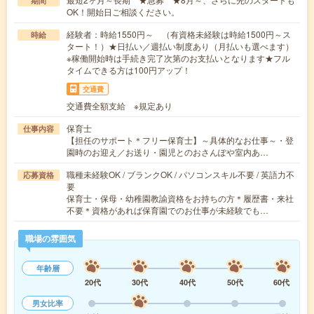
期間
OK！開始日ご相談ください。
経験者：時給1550円～ （有資格未経験は時給1500円～ス
時給
タート！）★日払い／週払い制度あり（月払いも選べます）
※稼働開始時は手続き完了次第のお支払いとなります★フル
タイムできる方は100円アップ！
交通費
交通費全額支給 ※規定あり
保育士
仕事内容
【担任のサポート＊フリー保育士】～具体的なお仕事～・登
園時のお迎え／お送り・園児とのおさんぽや室内あ…
職種未経験OK / ブランクOK / パソコンスキル不要 / 英語力不
応募資格
要
保育士・保母・幼稚園教諭資格をお持ちの方＊履歴書・来社
不要＊資格があれば保育園でのお仕事が未経験でも…
職場の雰囲気
年齢層
20代
30代
40代
50代
60代
男女比率