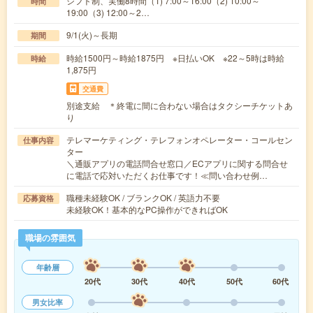
シフト制、実働8時間（1) 7:00～16:00（2) 10:00～
時間
19:00（3) 12:00～2…
9/1(火)～長期
期間
時給1500円～時給1875円 ※日払いOK ※22～5時は時給
時給
1,875円
交通費
別途支給 ＊終電に間に合わない場合はタクシーチケットあ
り
テレマーケティング・テレフォンオペレーター・コールセン
仕事内容
ター
＼通販アプリの電話問合せ窓口／ECアプリに関する問合せ
に電話で応対いただくお仕事です！≪問い合わせ例…
職種未経験OK / ブランクOK / 英語力不要
応募資格
未経験OK！基本的なPC操作ができればOK
職場の雰囲気
年齢層
20代
30代
40代
50代
60代
男女比率