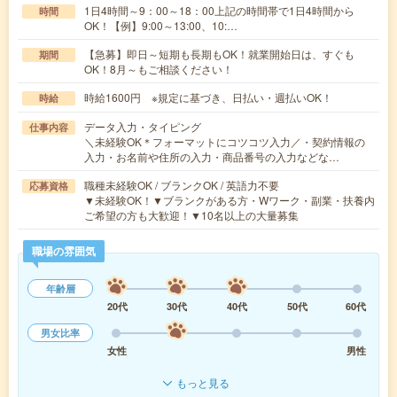
1日4時間～9：00～18：00上記の時間帯で1日4時間から
時間
OK！【例】9:00～13:00、10:…
【急募】即日～短期も長期もOK！就業開始日は、すぐも
期間
OK！8月～もご相談ください！
時給1600円 ※規定に基づき、日払い・週払いOK！
時給
データ入力・タイピング
仕事内容
＼未経験OK＊フォーマットにコツコツ入力／・契約情報の
入力・お名前や住所の入力・商品番号の入力などな…
職種未経験OK / ブランクOK / 英語力不要
応募資格
▼未経験OK！▼ブランクがある方・Wワーク・副業・扶養内
ご希望の方も大歓迎！▼10名以上の大量募集
職場の雰囲気
年齢層
20代
30代
40代
50代
60代
男女比率
女性
男性
もっと見る