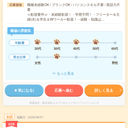
職種未経験OK / ブランクOK / パソコンスキル不要 / 英語力不
応募資格
要
≪歓迎要件≫・未経験歓迎！・学歴不問！・フリーター＆主
婦(夫)＆学生＆Wワーカー歓迎！・経験・知識は…
職場の雰囲気
年齢層
20代
30代
40代
50代
60代
男女比率
女性
男性
もっと見る
気になる!
応募へ進む
詳しく見る
派遣会社
株式会社エスプールヒューマンソリューションズ
未読
掲載日
2026/08/07
NEW