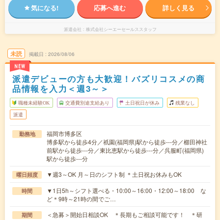
気になる!
応募へ進む
詳しく見る
派遣会社
株式会社シーエーセールススタッフ
未読
掲載日
2026/08/06
NEW
派遣デビューの方も大歓迎！バズリコスメの商
品情報を入力＜週3～＞
職種未経験OK
交通費別途支給あり
土日祝日が休み
残業なし
派遣
福岡市博多区
勤務地
博多駅から徒歩4分／祇園(福岡県)駅から徒歩---分／櫛田神社
前駅から徒歩---分／東比恵駅から徒歩---分／呉服町(福岡県)
駅から徒歩---分
▼週3～OK 月～日のシフト制 ＊土日祝お休みもOK
曜日頻度
▼1日5h～シフト選べる・10:00～16:00・12:00～18:00 な
時間
ど＊9時～21時の間でご…
＜急募＞開始日相談OK ＊長期もご相談可能です！ ＊研
期間