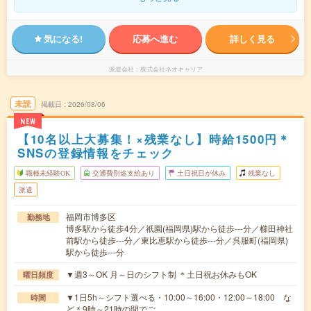
気になる!
応募へ進む
詳しく見る
派遣会社
株式会社ネオキャリア
未読
掲載日
2026/08/06
NEW
【10名以上大募集！×残業なし】時給1500円＊
SNSの登録情報をチェック
職種未経験OK
交通費別途支給あり
土日祝日が休み
残業なし
派遣
福岡市博多区
勤務地
博多駅から徒歩4分／祇園(福岡県)駅から徒歩---分／櫛田神社
前駅から徒歩---分／東比恵駅から徒歩---分／呉服町(福岡県)
駅から徒歩---分
▼週3～OK 月～日のシフト制 ＊土日祝お休みもOK
曜日頻度
▼1日5h～シフト選べる・10:00～16:00・12:00～18:00 な
時間
ど＊9時～21時の間でご…