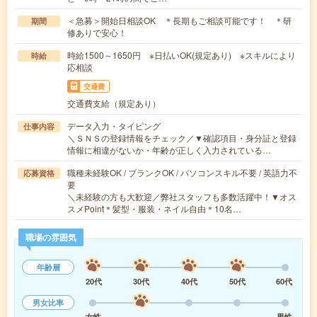
＜急募＞開始日相談OK ＊長期もご相談可能です！ ＊研
期間
修ありで安心！
時給1500～1650円 ※日払いOK(規定あり) ※スキルにより
時給
応相談
交通費
交通費支給（規定あり）
データ入力・タイピング
仕事内容
＼ＳＮＳの登録情報をチェック／▼確認項目・身分証と登録
情報に相違がないか・年齢が正しく入力されている…
職種未経験OK / ブランクOK / パソコンスキル不要 / 英語力不
応募資格
要
＼未経験の方も大歓迎／弊社スタッフも多数活躍中！▼オス
スメPoint＊髪型・服装・ネイル自由＊10名…
職場の雰囲気
年齢層
20代
30代
40代
50代
60代
男女比率
女性
男性