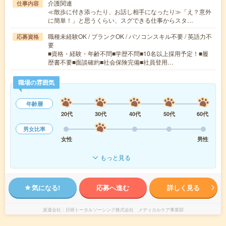
介護関連
仕事内容
≪散歩に付き添ったり、お話し相手になったり≫「え？意外
に簡単！」と思うくらい、スグできる仕事からスタ…
職種未経験OK / ブランクOK / パソコンスキル不要 / 英語力不
応募資格
要
■資格・経験・年齢不問■学歴不問■10名以上採用予定！■履
歴書不要■面談確約■社会保険完備■社員登用…
職場の雰囲気
年齢層
20代
30代
40代
50代
60代
男女比率
女性
男性
もっと見る
気になる!
応募へ進む
詳しく見る
派遣会社
日研トータルソーシング株式会社 メディカルケア事業部