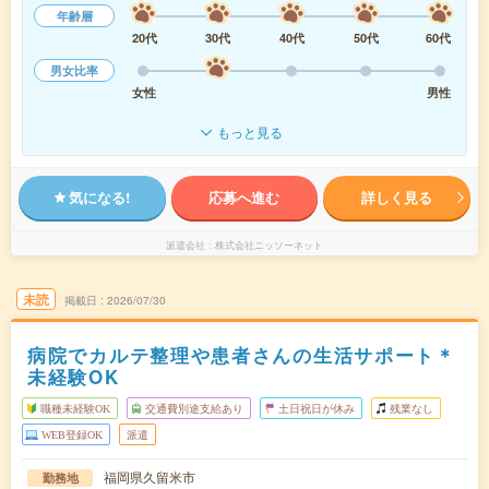
年齢層
20代
30代
40代
50代
60代
男女比率
女性
男性
もっと見る
気になる!
応募へ進む
詳しく見る
派遣会社
株式会社ニッソーネット
未読
掲載日
2026/07/30
病院でカルテ整理や患者さんの生活サポート＊
未経験OK
職種未経験OK
交通費別途支給あり
土日祝日が休み
残業なし
WEB登録OK
派遣
福岡県久留米市
勤務地