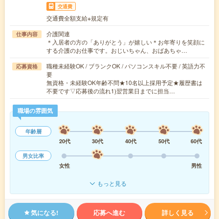
交通費
交通費全額支給※規定有
介護関連
仕事内容
＊入居者の方の「ありがとう」が嬉しい＊お年寄りを笑顔に
する介護のお仕事です。おじいちゃん、おばあちゃ…
職種未経験OK / ブランクOK / パソコンスキル不要 / 英語力不
応募資格
要
無資格・未経験OK年齢不問★10名以上採用予定★履歴書は
不要です▽応募後の流れ1)翌営業日までに担当…
職場の雰囲気
年齢層
20代
30代
40代
50代
60代
男女比率
女性
男性
もっと見る
気になる!
応募へ進む
詳しく見る