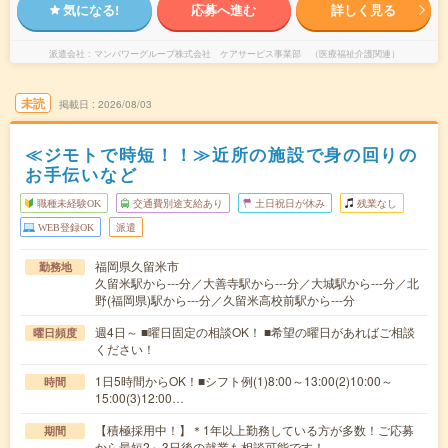
気になる!
応募へ進む
詳しく見る
派遣会社
マンパワーグループ株式会社 ケアサービス事業部 （医療福祉介護関連）
未読
掲載日
2026/08/03
≪ジモトで時短！！≫近所の施設で身の回りの
お手伝いなど
職種未経験OK
交通費別途支給あり
土日祝日が休み
残業なし
WEB登録OK
派遣
福岡県久留米市
勤務地
久留米駅から---分／大善寺駅から---分／大城駅から---分／北
野(福岡県)駅から---分／久留米高校前駅から---分
週4日～ ■曜日固定の相談OK！ ■希望の曜日があればご相談
曜日頻度
ください！
1日5時間からOK！■シフト例(1)8:00～13:00(2)10:00～
時間
15:00(3)12:00…
【積極採用中！】＊1年以上勤務している方が多数！ご応募
期間
から最短2～3日後の就業も相談可能です！