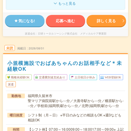
もっと見る
気になる!
応募へ進む
詳しく見る
派遣会社
日研トータルソーシング株式会社 メディカルケア事業部
未読
掲載日
2026/08/01
小規模施設でおばあちゃんのお話相手など＊未
経験OK
職種未経験OK
交通費別途支給あり
土日祝日が休み
WEB登録OK
派遣
福岡県久留米市
勤務地
聖マリア病院前駅から---分／大善寺駅から---分／櫛原駅から-
--分／学校前(福岡県)駅から---分／北野(福岡県)駅から---分
シフト制（月～日） ※平日のみなどの相談もOK ※週3なども
曜日頻度
相談OK
【シフト例】07:00～16:0009:00～18:0017:00～09:00※ 上記
時間