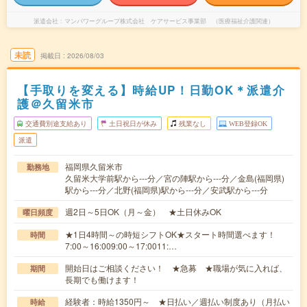
派遣会社
マンパワーグループ株式会社 ケアサービス事業部 （医療福祉介護関連）
未読
掲載日
2026/08/03
【手取りを変える】時給UP！日勤OK＊派遣介
護＠久留米市
交通費別途支給あり
土日祝日が休み
残業なし
WEB登録OK
派遣
福岡県久留米市
勤務地
久留米大学前駅から---分／宮の陣駅から---分／金島(福岡県)
駅から---分／北野(福岡県)駅から---分／安武駅から---分
週2日～5日OK（月～金） ★土日休みOK
曜日頻度
★1日4時間～の時短シフトOK★スタート時間選べます！
時間
7:00～16:009:00～17:0011:…
開始日はご相談ください！ ★急募 ★職場が気に入れば、
期間
長期でも働けます！
経験者：時給1350円～ ★日払い／週払い制度あり（月払い
時給