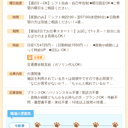
【週2日～OK】シフト自由・自己申告制 ■曜日固定OK ■ご希
曜日頻度
望の曜日をご相談ください。
【夜勤のみ】▽シフト例22:00～翌07:00(休憩60分)★日勤希
時間
望の方は別途ご相談ください！※週…
【最短2日でお仕事スタート！】お試しで1ヶ月～！自分に合
期間
えばそのまま長期もOK！
日収1万4725円～（日勤時給1550円～） ■資格や経験によ
時給
って時給UP ■日払いOK！
交通費
交通費全額支給（ガソリン代もOK）
介護関連
仕事内容
施設を利用されている方々は就寝中ですので各お部屋で、
「なにか異常がないか？」「ちゃんと眠れているか？…
ブランクOK / パソコンスキル不要 / 英語力不要
応募資格
・資格か経験どちらかをお持ちの方・ブランクOK・年齢不
問・履歴書不要・来社不要・10名以上採用≪待遇…
職場の雰囲気
年齢層