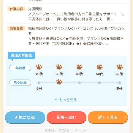
介護関連
仕事内容
／グループホームにて利用者の方の日常生活をサポート！＼
▽具体的には…・買い物や散歩に付き添ったり・折…
職種未経験OK / ブランクOK / パソコンスキル不要 / 英語力不
応募資格
要
＼無資格＊未経験OK／★年齢不問・ブランクOK★履歴書不
要・来社不要（電話登録OK）★社会保険完備＼…
職場の雰囲気
年齢層
20代
30代
40代
50代
60代
男女比率
女性
男性
もっと見る
気になる!
応募へ進む
詳しく見る
派遣会社
株式会社ニッソーネット