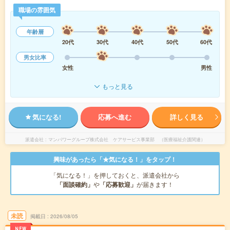
職場の雰囲気
年齢層
20代
30代
40代
50代
60代
男女比率
女性
男性
もっと見る
気になる!
応募へ進む
詳しく見る
派遣会社
マンパワーグループ株式会社 ケアサービス事業部 （医療福祉介護関連）
興味があったら「★気になる！」をタップ！
「気になる！」を押しておくと、派遣会社から
「面談確約」
や
「応募歓迎」
が届きます！
未読
掲載日
2026/08/05
NEW