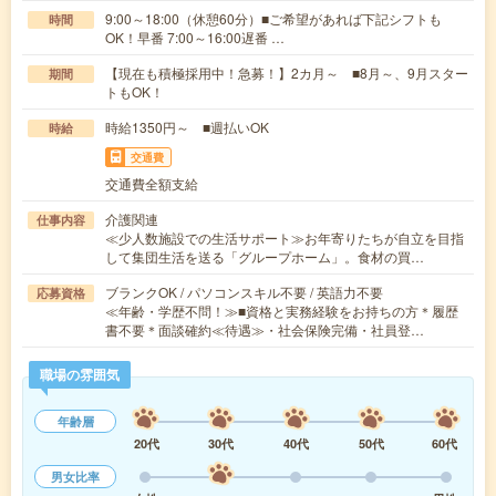
9:00～18:00（休憩60分）■ご希望があれば下記シフトも
時間
OK！早番 7:00～16:00遅番 …
【現在も積極採用中！急募！】2カ月～ ■8月～、9月スター
期間
トもOK！
時給1350円～ ■週払いOK
時給
交通費
交通費全額支給
介護関連
仕事内容
≪少人数施設での生活サポート≫お年寄りたちが自立を目指
して集団生活を送る「グループホーム」。食材の買…
ブランクOK / パソコンスキル不要 / 英語力不要
応募資格
≪年齢・学歴不問！≫■資格と実務経験をお持ちの方＊履歴
書不要＊面談確約≪待遇≫・社会保険完備・社員登…
職場の雰囲気
年齢層
20代
30代
40代
50代
60代
男女比率