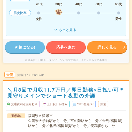
20代
30代
40代
50代
60代
男女比率
女性
男性
もっと見る
気になる!
応募へ進む
詳しく見る
派遣会社
日研トータルソーシング株式会社 メディカルケア事業部
未読
掲載日
2026/07/31
＼月8回で月収11.7万円／即日勤務×日払い可＊
見守りメインでショート夜勤の介護
交通費別途支給あり
土日祝日が休み
WEB登録OK
派遣
福岡県久留米市
勤務地
久留米大学前駅から---分／宮の陣駅から---分／金島(福岡県)
駅から---分／北野(福岡県)駅から---分／安武駅から---分