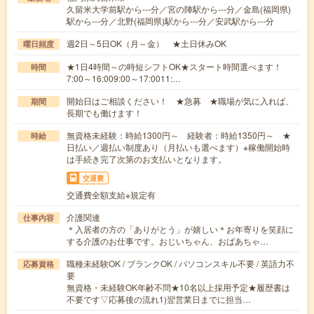
久留米大学前駅から---分／宮の陣駅から---分／金島(福岡県)
駅から---分／北野(福岡県)駅から---分／安武駅から---分
週2日～5日OK（月～金） ★土日休みOK
曜日頻度
★1日4時間～の時短シフトOK★スタート時間選べます！
時間
7:00～16:009:00～17:0011:…
開始日はご相談ください！ ★急募 ★職場が気に入れば、
期間
長期でも働けます！
無資格未経験：時給1300円～ 経験者：時給1350円～ ★
時給
日払い／週払い制度あり（月払いも選べます）※稼働開始時
は手続き完了次第のお支払いとなります。
交通費
交通費全額支給※規定有
介護関連
仕事内容
＊入居者の方の「ありがとう」が嬉しい＊お年寄りを笑顔に
する介護のお仕事です。おじいちゃん、おばあちゃ…
職種未経験OK / ブランクOK / パソコンスキル不要 / 英語力不
応募資格
要
無資格・未経験OK年齢不問★10名以上採用予定★履歴書は
不要です▽応募後の流れ1)翌営業日までに担当…