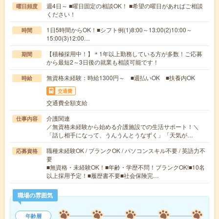
週4日～ ■曜日固定の相談OK！ ■希望の曜日があればご相談
曜日頻度
ください！
1日5時間からOK！■シフト例(1)8:00～13:00(2)10:00～
時間
15:00(3)12:00…
【積極採用中！】＊1年以上勤務している方が多数！ご応募
期間
から最短2～3日後の就業も相談可能です！
無資格未経験：時給1300円～ ■週払いOK ■扶養内OK
時給
交通費
交通費全額支給
介護関連
仕事内容
／無資格未経験から始める介護施設での生活サポート！＼
「話し相手になって、うんうんとうなずく」「天気が…
職種未経験OK / ブランクOK / パソコンスキル不要 / 英語力不
応募資格
要
■無資格・未経験OK！■年齢・学歴不問！ブランクOK!■10名
以上採用予定！■履歴書不要■社会保険完…
職場の雰囲気
年齢層