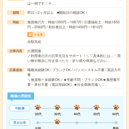
は一例です！そ…
即日～2ヶ月以上 ■開始日の相談OK！
期間
無資格の方：時給1350円～1687円 / 介護福祉士：時給1650
時給
円～2062円 / 初任者以上：時給1450円～1812円
交通費
全額支給
介護関連
仕事内容
／利用者の方の日常生活をサポート！＼▽具体的には…・買
い物や散歩に付き添ったり・折り紙や体操などのレ…
職種未経験OK / ブランクOK / パソコンスキル不要 / 英語力不
応募資格
要
＼無資格＊未経験OK／★年齢不問・ブランクOK★履歴書不
要・来社不要（電話登録OK）★社会保険完備＼…
職場の雰囲気
年齢層
20代
30代
40代
50代
60代
男女比率
女性
男性