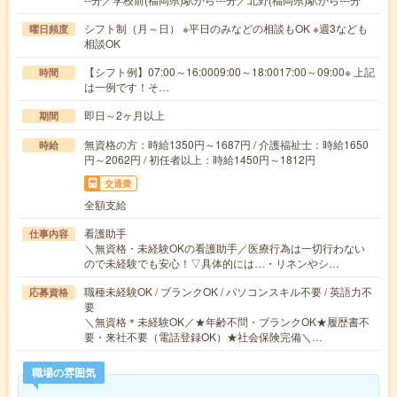
シフト制（月～日） ※平日のみなどの相談もOK ※週3なども
曜日頻度
相談OK
【シフト例】07:00～16:0009:00～18:0017:00～09:00※ 上記
時間
は一例です！そ…
即日～2ヶ月以上
期間
無資格の方：時給1350円～1687円 / 介護福祉士：時給1650
時給
円～2062円 / 初任者以上：時給1450円～1812円
交通費
全額支給
看護助手
仕事内容
＼無資格・未経験OKの看護助手／医療行為は一切行わない
ので未経験でも安心！▽具体的には…・リネンやシ…
職種未経験OK / ブランクOK / パソコンスキル不要 / 英語力不
応募資格
要
＼無資格＊未経験OK／★年齢不問・ブランクOK★履歴書不
要・来社不要（電話登録OK）★社会保険完備＼…
職場の雰囲気