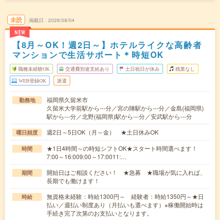
未読
掲載日
2026/08/04
NEW
【8月～OK！週2日～】ホテルライクな高齢者
マンションで生活サポート＊時短OK
職種未経験OK
交通費別途支給あり
土日祝日が休み
残業なし
WEB登録OK
派遣
福岡県久留米市
勤務地
久留米大学前駅から---分／宮の陣駅から---分／金島(福岡県)
駅から---分／北野(福岡県)駅から---分／安武駅から---分
週2日～5日OK（月～金） ★土日休みOK
曜日頻度
★1日4時間～の時短シフトOK★スタート時間選べます！
時間
7:00～16:009:00～17:0011:…
開始日はご相談ください！ ★急募 ★職場が気に入れば、
期間
長期でも働けます！
無資格未経験：時給1300円～ 経験者：時給1350円～★日
時給
払い／週払い制度あり（月払いも選べます）※稼働開始時は
手続き完了次第のお支払いとなります。