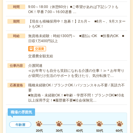
9:00～18:00（休憩60分）■ご希望があれば下記シフトも
時間
OK！早番 7:00～16:00遅番 …
【現在も積極採用中！急募！】2カ月～ ■8月～、9月スター
期間
トもOK！
無資格未経験：時給1300円～ ■週払いOK ■扶養内OK ■
時給
日収1万400円以上
交通費
交通費全額支給
介護関連
仕事内容
≪お年寄りも自分も笑顔になれる介護の仕事！≫＊お年寄り
が昼間だけ生活のサポートを受けたり、気分転換で…
職種未経験OK / ブランクOK / パソコンスキル不要 / 英語力不
応募資格
要
■無資格・未経験OK！■年齢・学歴不問！ブランクOK!■10名
以上採用予定！■履歴書不要■社会保険完…
職場の雰囲気
年齢層
20代
30代
40代
50代
60代