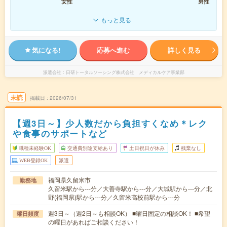
女性
男性
もっと見る
気になる!
応募へ進む
詳しく見る
派遣会社
日研トータルソーシング株式会社 メディカルケア事業部
未読
掲載日
2026/07/31
【週3日～】少人数だから負担すくなめ＊レク
や食事のサポートなど
職種未経験OK
交通費別途支給あり
土日祝日が休み
残業なし
WEB登録OK
派遣
福岡県久留米市
勤務地
久留米駅から---分／大善寺駅から---分／大城駅から---分／北
野(福岡県)駅から---分／久留米高校前駅から---分
週3日～（週2日～も相談OK） ■曜日固定の相談OK！ ■希望
曜日頻度
の曜日があればご相談ください！