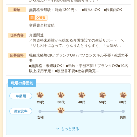
無資格未経験：時給1300円～ ■週払いOK ■扶養内OK
時給
交通費
交通費全額支給
介護関連
仕事内容
／無資格未経験から始める介護施設での生活サポート！＼
「話し相手になって、うんうんとうなずく」「天気が…
職種未経験OK / ブランクOK / パソコンスキル不要 / 英語力不
応募資格
要
■無資格・未経験OK！■年齢・学歴不問！ブランクOK!■10名
以上採用予定！■履歴書不要■社会保険完…
職場の雰囲気
年齢層
20代
30代
40代
50代
60代
男女比率
女性
男性
もっと見る