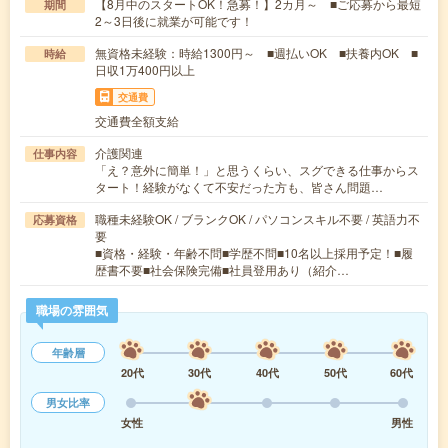
【8月中のスタートOK！急募！】2カ月～ ■ご応募から最短
期間
2～3日後に就業が可能です！
無資格未経験：時給1300円～ ■週払いOK ■扶養内OK ■
時給
日収1万400円以上
交通費
交通費全額支給
介護関連
仕事内容
「え？意外に簡単！」と思うくらい、スグできる仕事からス
タート！経験がなくて不安だった方も、皆さん問題…
職種未経験OK / ブランクOK / パソコンスキル不要 / 英語力不
応募資格
要
■資格・経験・年齢不問■学歴不問■10名以上採用予定！■履
歴書不要■社会保険完備■社員登用あり（紹介…
職場の雰囲気
年齢層
20代
30代
40代
50代
60代
男女比率
女性
男性