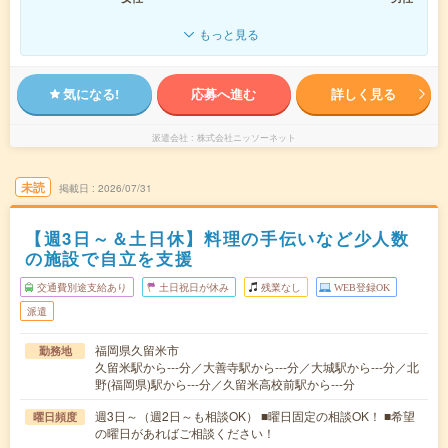
もっと見る
気になる!
応募へ進む
詳しく見る
派遣会社
株式会社ニッソーネット
未読
掲載日
2026/07/31
【週3日～＆土日休】料理の手伝いなど少人数
の施設で自立を支援
交通費別途支給あり
土日祝日が休み
残業なし
WEB登録OK
派遣
福岡県久留米市
勤務地
久留米駅から---分／大善寺駅から---分／大城駅から---分／北
野(福岡県)駅から---分／久留米高校前駅から---分
週3日～（週2日～も相談OK） ■曜日固定の相談OK！ ■希望
曜日頻度
の曜日があればご相談ください！