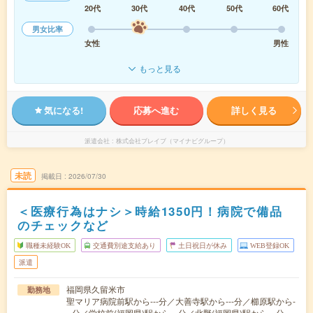
20代
30代
40代
50代
60代
男女比率
女性
男性
もっと見る
気になる!
応募へ進む
詳しく見る
派遣会社
株式会社ブレイブ（マイナビグループ）
未読
掲載日
2026/07/30
＜医療行為はナシ＞時給1350円！病院で備品
のチェックなど
職種未経験OK
交通費別途支給あり
土日祝日が休み
WEB登録OK
派遣
福岡県久留米市
勤務地
聖マリア病院前駅から---分／大善寺駅から---分／櫛原駅から-
--分／学校前(福岡県)駅から---分／北野(福岡県)駅から---分