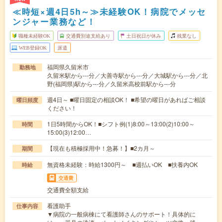
≪時短×週4日5h～≫未経験OK！病院でメッセ
ンジャー業務など！
職種未経験OK
交通費別途支給あり
土日祝日が休み
残業なし
WEB登録OK
派遣
福岡県久留米市
勤務地
久留米駅から---分／大善寺駅から---分／大城駅から---分／北
野(福岡県)駅から---分／久留米高校前駅から---分
週4日～ ■曜日固定の相談OK！ ■希望の曜日があればご相談
曜日頻度
ください！
1日5時間からOK！■シフト例(1)8:00～13:00(2)10:00～
時間
15:00(3)12:00…
【現在も積極採用中！急募！】■2カ月～
期間
無資格未経験：時給1300円～ ■週払いOK ■扶養内OK
時給
交通費
交通費全額支給
看護助手
仕事内容
▼病院の一般病棟にて看護師さんのサポート！具体的に