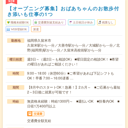
NEW
【オープニング募集】おばあちゃんのお散歩付
き添いも仕事の1つ
職種未経験OK
交通費別途支給あり
土日祝日が休み
残業なし
WEB登録OK
派遣
福岡県久留米市
勤務地
久留米駅から---分／大善寺駅から---分／大城駅から---分／北
野(福岡県)駅から---分／久留米高校前駅から---分
週3日～（週2日～も相談OK） ■曜日固定の相談OK！ ■希望
曜日頻度
の曜日があればご相談ください！
9:00～18:00（休憩60分）■ご希望があれば下記シフトも
時間
OK！早番 7:00～16:00遅番 …
【8月中のスタートOK！急募！】2カ月～ ■ご応募から最短
期間
2～3日後に就業が可能です！
無資格未経験：時給1300円～ ■週払いOK ■扶養内OK ■
時給
日収1万400円以上
交通費
交通費全額支給