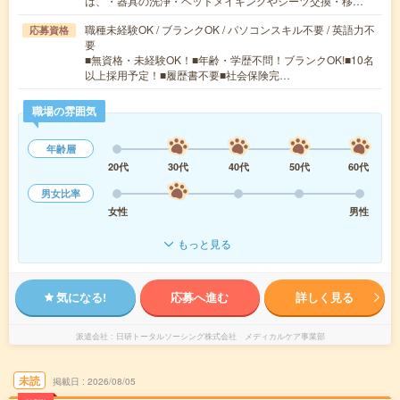
は、・器具の洗浄・ベットメイキングやシーツ交換・移…
職種未経験OK / ブランクOK / パソコンスキル不要 / 英語力不
応募資格
要
■無資格・未経験OK！■年齢・学歴不問！ブランクOK!■10名
以上採用予定！■履歴書不要■社会保険完…
職場の雰囲気
年齢層
20代
30代
40代
50代
60代
男女比率
女性
男性
もっと見る
気になる!
応募へ進む
詳しく見る
派遣会社
日研トータルソーシング株式会社 メディカルケア事業部
未読
掲載日
2026/08/05