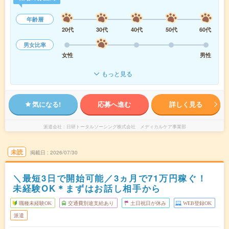
年齢層
20代
30代
40代
50代
60代
男女比率
女性
男性
もっと見る
気になる!
応募へ進む
詳しく見る
派遣会社
日研トータルソーシング株式会社 メディカルケア事業部
未読
掲載日
2026/07/30
＼最短3日で開始可能／3ヵ月で71万円稼ぐ！
未経験OK＊まずはお話し相手から
職種未経験OK
交通費別途支給あり
土日祝日が休み
WEB登録OK
派遣