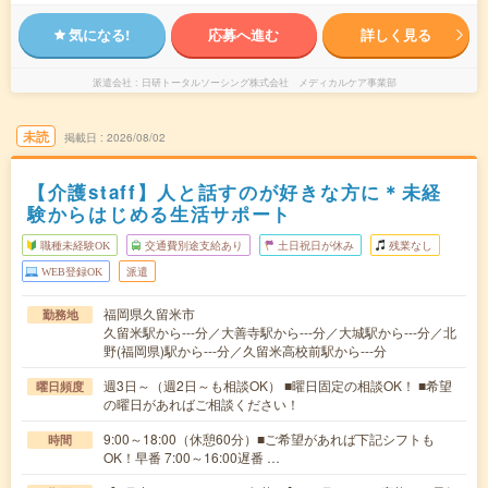
気になる!
応募へ進む
詳しく見る
派遣会社
日研トータルソーシング株式会社 メディカルケア事業部
未読
掲載日
2026/08/02
【介護staff】人と話すのが好きな方に＊未経
験からはじめる生活サポート
職種未経験OK
交通費別途支給あり
土日祝日が休み
残業なし
WEB登録OK
派遣
福岡県久留米市
勤務地
久留米駅から---分／大善寺駅から---分／大城駅から---分／北
野(福岡県)駅から---分／久留米高校前駅から---分
週3日～（週2日～も相談OK） ■曜日固定の相談OK！ ■希望
曜日頻度
の曜日があればご相談ください！
9:00～18:00（休憩60分）■ご希望があれば下記シフトも
時間
OK！早番 7:00～16:00遅番 …