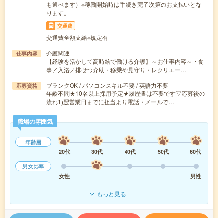
も選べます）※稼働開始時は手続き完了次第のお支払いとな
ります。
交通費
交通費全額支給※規定有
介護関連
仕事内容
【経験を活かして高時給で働ける介護】～お仕事内容～・食
事／入浴／排せつ介助・移乗や見守り・レクリエー…
ブランクOK / パソコンスキル不要 / 英語力不要
応募資格
年齢不問★10名以上採用予定★履歴書は不要です▽応募後の
流れ1)翌営業日までに担当より電話・メールで…
職場の雰囲気
年齢層
20代
30代
40代
50代
60代
男女比率
女性
男性
もっと見る