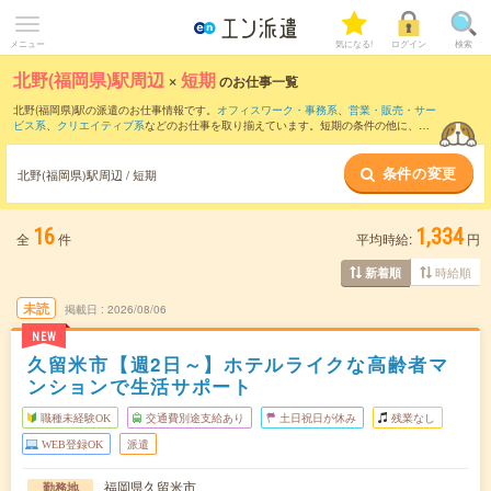
メニュー
気になる!
ログイン
検索
北野(福岡県)駅周辺
×
短期
のお仕事一覧
北野(福岡県)駅の派遣のお仕事情報です。
オフィスワーク・事務系
、
営業・販売・サー
ビス系
、
クリエイティブ系
などのお仕事を取り揃えています。短期の条件の他に、
交
通費別途支給あり
、
職種未経験OK
、
友だちと一緒の応募OK
などでもお探し頂けま
す。
条件の変更
北野(福岡県)駅周辺 / 短期
16
1,334
全
件
平均時給:
円
時給順
新着順
未読
掲載日
2026/08/06
NEW
久留米市【週2日～】ホテルライクな高齢者マ
ンションで生活サポート
職種未経験OK
交通費別途支給あり
土日祝日が休み
残業なし
WEB登録OK
派遣
福岡県久留米市
勤務地