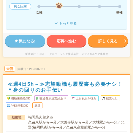
男女比率
女性
男性
もっと見る
気になる!
応募へ進む
詳しく見る
派遣会社
日研トータルソーシング株式会社 メディカルケア事業部
未読
掲載日
2026/07/31
≪週4日5h～≫志望動機も履歴書も必要ナシ！
＊身の回りのお手伝い
職種未経験OK
交通費別途支給あり
土日祝日が休み
残業なし
WEB登録OK
派遣
福岡県久留米市
勤務地
久留米駅から---分／大善寺駅から---分／大城駅から---分／北
野(福岡県)駅から---分／久留米高校前駅から---分