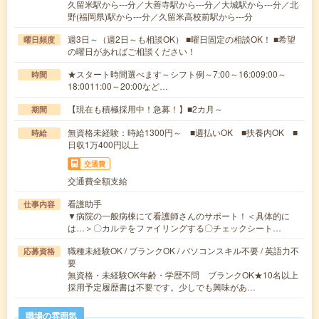
久留米駅から---分／大善寺駅から---分／大城駅から---分／北
野(福岡県)駅から---分／久留米高校前駅から---分
週3日～（週2日～も相談OK） ■曜日固定の相談OK！ ■希望
曜日頻度
の曜日があればご相談ください！
★スタート時間選べます～シフト例～7:00～16:009:00～
時間
18:0011:00～20:00など…
【現在も積極採用中！急募！】■2カ月～
期間
無資格未経験：時給1300円～ ■週払いOK ■扶養内OK ■
時給
日収1万400円以上
交通費
交通費全額支給
看護助手
仕事内容
▼病院の一般病棟にて看護師さんのサポート！＜具体的に
は…＞〇カルテをファイリングする〇チェックシート…
職種未経験OK / ブランクOK / パソコンスキル不要 / 英語力不
応募資格
要
無資格・未経験OK年齢・学歴不問 ブランクOK★10名以上
採用予定履歴書は不要です。少しでも興味があ…
職場の雰囲気