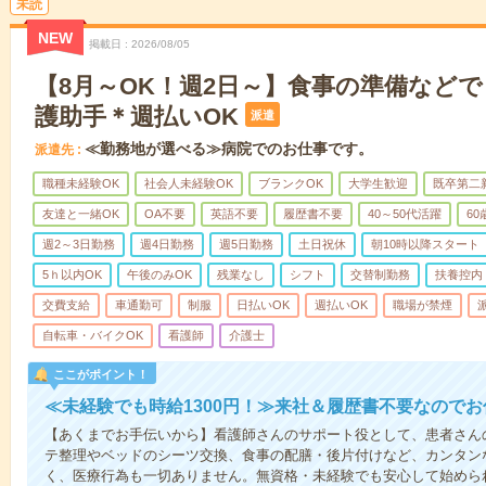
未読
NEW
掲載日
2026/08/05
【8月～OK！週2日～】食事の準備など
護助手＊週払いOK
派遣
≪勤務地が選べる≫病院でのお仕事です。
派遣先
職種未経験OK
社会人未経験OK
ブランクOK
大学生歓迎
既卒第二
友達と一緒OK
OA不要
英語不要
履歴書不要
40～50代活躍
6
週2～3日勤務
週4日勤務
週5日勤務
土日祝休
朝10時以降スタート
5ｈ以内OK
午後のみOK
残業なし
シフト
交替制勤務
扶養控内
交費支給
車通勤可
制服
日払いOK
週払いOK
職場が禁煙
自転車・バイクOK
看護師
介護士
ここがポイント！
≪未経験でも時給1300円！≫来社＆履歴書不要なので
【あくまでお手伝いから】看護師さんのサポート役として、患者さん
テ整理やベッドのシーツ交換、食事の配膳・後片付けなど、カンタン
く、医療行為も一切ありません。無資格・未経験でも安心して始めら