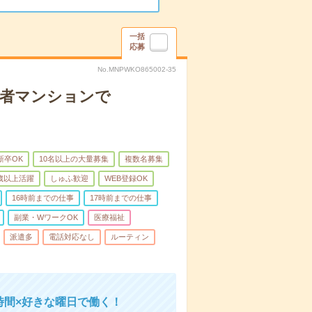
一括
応募
No.MNPWKO865002-35
齢者マンションで
新卒OK
10名以上の大量募集
複数名募集
0歳以上活躍
しゅふ歓迎
WEB登録OK
16時前までの仕事
17時前までの仕事
副業・WワークOK
医療福祉
派遣多
電話対応なし
ルーティン
時間×好きな曜日で働く！