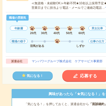
≪無資格・未経験OK≫年齢不問★10名以上採用予定
営業日までに担当より電話・メールでご連絡2)電話…
職場の雰囲気
年齢層
男女比率
20代
30代
40代
50代
60代
職場の様子
仕事の仕方
活気がある
しずか
マンパワーグループ株式会社 ケアサービス事業部 
派遣会社
応募する
気になる！
興味があったら「★気になる！」を
「気になる！」を押しておくと、派遣会社から
「面談確約