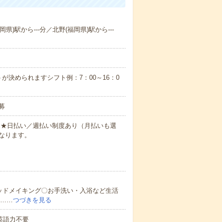
県)駅から---分／北野(福岡県)駅から---
が決められますシフト例：7：00～16：0
募
円～★日払い／週払い制度あり（月払いも選
なります。
ッドメイキング〇お手洗い・入浴など生活
ど……
つづきを見る
 英語力不要