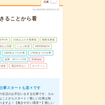
応募
No.MNPWKO865002-35
できることから看
新卒OK
10名以上の大量募集
複数名募集
0歳以上活躍
しゅふ歓迎
WEB登録OK
16時前までの仕事
17時前までの仕事
副業・WワークOK
医療福祉
派遣多
電話対応なし
ルーティン
お仕事スタートも楽々です
の生活のお手伝いをする仕事です。カル
なことからスタート！難しい仕事は無
れますよ！【働きやすい環境＊】難しい