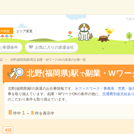
ヘル
沖縄版
エリア変更
た希望条件
お気に入りの派遣会社
辺
北野(福岡県)駅周辺 副業・WワークOKの派遣の仕事一覧
北野(福岡県)駅
副業・Wワー
で
北野(福岡県)駅の派遣のお仕事情報です。
オフィスワーク・事務系
、
営業・販
事を取り揃えています。副業・WワークOKの条件の他に、
交通費別途支給あ
のこだわり条件も取り揃えています。
8
1
8
件中
～
件を表示中
未読