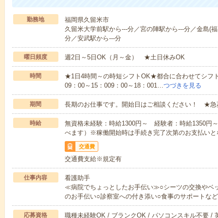
勤務地
福岡県久留米市
久留米大学前駅から---分／宮の陣駅から---分／金島(福岡
分／安武駅から---分
曜日頻度
週2日～5日OK（月～金） ★土日休みOK
時間
★1日4時間～の時短シフトOK★都合に合わせてシフト
09：00～15：009：00～18：001…
つづきを見る
期間
長期のお仕事です。開始日はご相談ください！ ★急
時給
無資格未経験：時給1300円～ 経験者：時給1350
べます）※稼働開始時は手続き完了次第のお支払いと
交通費
交通費支給※規定有
仕事内容
看護助手
≪病院でちょっとしたお手伝い≫○シーツの交換やベ
のお手伝い○診察室への付き添い○食事のサポートな
応募資格
職種未経験OK / ブランクOK / パソコンスキル不要 /