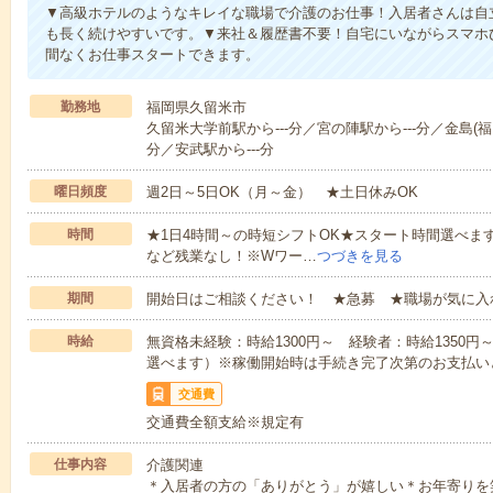
▼高級ホテルのようなキレイな職場で介護のお仕事！入居者さんは自
も長く続けやすいです。▼来社＆履歴書不要！自宅にいながらスマホ
間なくお仕事スタートできます。
勤務地
福岡県久留米市
久留米大学前駅から---分／宮の陣駅から---分／金島(福岡
分／安武駅から---分
曜日頻度
週2日～5日OK（月～金） ★土日休みOK
時間
★1日4時間～の時短シフトOK★スタート時間選べます！7:00～1
など残業なし！※Wワー…
つづきを見る
期間
開始日はご相談ください！ ★急募 ★職場が気に入
時給
無資格未経験：時給1300円～ 経験者：時給1350
選べます）※稼働開始時は手続き完了次第のお支払い
交通費
交通費全額支給※規定有
仕事内容
介護関連
＊入居者の方の「ありがとう」が嬉しい＊お年寄りを