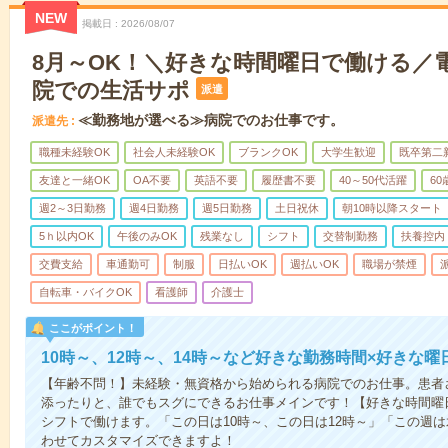
NEW
掲載日
2026/08/07
8月～OK！＼好きな時間曜日で働ける／
院での生活サポ
派遣
≪勤務地が選べる≫病院でのお仕事です。
派遣先
職種未経験OK
社会人未経験OK
ブランクOK
大学生歓迎
既卒第二
友達と一緒OK
OA不要
英語不要
履歴書不要
40～50代活躍
6
週2～3日勤務
週4日勤務
週5日勤務
土日祝休
朝10時以降スタート
5ｈ以内OK
午後のみOK
残業なし
シフト
交替制勤務
扶養控内
交費支給
車通勤可
制服
日払いOK
週払いOK
職場が禁煙
自転車・バイクOK
看護師
介護士
ここがポイント！
10時～、12時～、14時～など好きな勤務時間×好きな曜
【年齢不問！】未経験・無資格から始められる病院でのお仕事。患者
添ったりと、誰でもスグにできるお仕事メインです！【好きな時間曜日
シフトで働けます。「この日は10時～、この日は12時～」「この週
わせてカスタマイズできますよ！