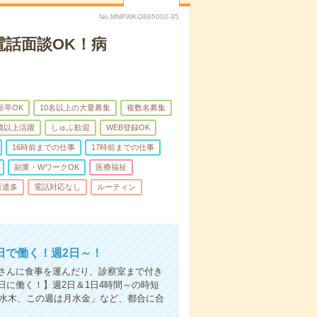
No.MNPWKO865002-35
電話面談OK！病
新卒OK
10名以上の大量募集
複数名募集
0歳以上活躍
しゅふ歓迎
WEB登録OK
16時前までの仕事
17時前までの仕事
副業・WワークOK
医療福祉
派遣多
電話対応なし
ルーティン
日で働く！週2日～！
さんに食事を運んだり、診察室まで付き
に働く！】週2日＆1日4時間～の時短
は水木、この週は月水金」など、都合に合