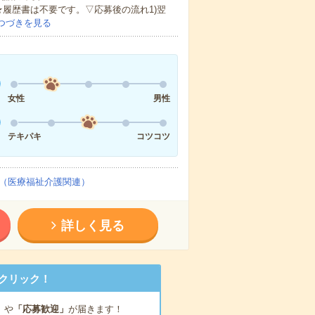
★履歴書は不要です。▽応募後の流れ1)翌
つづきを見る
女性
男性
テキパキ
コツコツ
（医療福祉介護関連）
詳しく見る
クリック！
」
や
「応募歓迎」
が届きます！