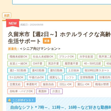
未読
NEW
掲載日
2026/08/06
久留米市【週2日～】ホテルライクな高
生活サポート
派遣
＜シニア向けマンション＞
派遣先
職種未経験OK
社会人未経験OK
ブランクOK
大学生歓迎
既卒第二
友達と一緒OK
OA不要
英語不要
履歴書不要
40～50代活躍
6
週2～3日勤務
週4日勤務
週5日勤務
土日祝休
朝10時以降スタート
5ｈ以内OK
午後のみOK
残業なし
シフト
交替制勤務
扶養控内
交費支給
車通勤可
服装自由
日払いOK
週払いOK
職場が禁煙
自転車・バイクOK
看護師
介護士
ここがポイント！
自由なシフト＊7時～、11時～、16時～など好きな勤務