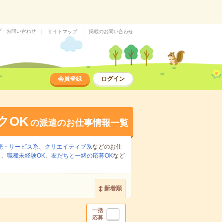
プ・お問い合わせ
サイトマップ
掲載のお問い合わせ
会員登録
ログイン
クOK
の派遣のお仕事情報一覧
売・サービス系
、
クリエイティブ系
などのお仕
り
、
職種未経験OK
、
友だちと一緒の応募OK
など
新着順
一括
応募