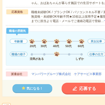
ゃん、おばあちゃんが暮らす施設での生活サポートを
応募資格
職種未経験OK / ブランクOK / パソコンスキル不要 /
無資格・未経験OK年齢不問★10名以上採用予定★履
までに担当より電話・メールでご連絡2)電話で登録…
職場の雰囲気
年齢層
男女比率
20代
30代
40代
50代
60代
職場の様子
仕事の仕方
活気がある
しずか
マンパワーグループ株式会社 ケアサービス事業部 
派遣会社
応募する
気になる！