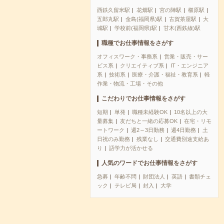
西鉄久留米駅
花畑駅
宮の陣駅
櫛原駅
五郎丸駅
金島(福岡県)駅
古賀茶屋駅
大
城駅
学校前(福岡県)駅
甘木(西鉄線)駅
職種でお仕事情報をさがす
オフィスワーク・事務系
営業・販売・サー
ビス系
クリエイティブ系
IT・エンジニア
系
技術系
医療・介護・福祉・教育系
軽
作業・物流・工場・その他
こだわりでお仕事情報をさがす
短期
単発
職種未経験OK
10名以上の大
量募集
友だちと一緒の応募OK
在宅・リモ
ートワーク
週2～3日勤務
週4日勤務
土
日祝のみ勤務
残業なし
交通費別途支給あ
り
語学力が活かせる
人気のワードでお仕事情報をさがす
急募
年齢不問
財団法人
英語
書類チェ
ック
テレビ局
封入
大学