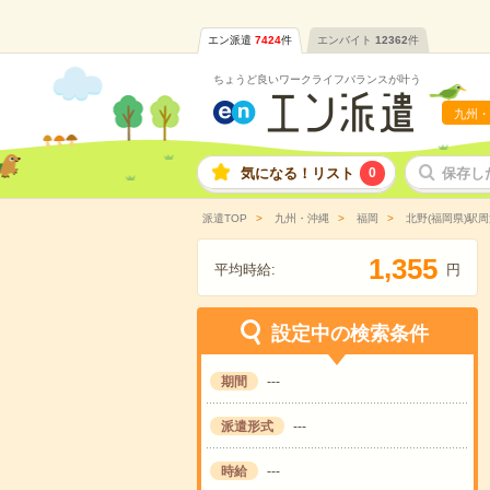
エン派遣
7424
件
エンバイト
12362
件
ちょうど良いワークライフバランスが叶う
九州・
気になる！リスト
0
保存し
派遣TOP
九州・沖縄
福岡
北野(福岡県)駅周
,
1
3
5
5
平均時給:
円
設定中の検索条件
期間
---
派遣形式
---
時給
---