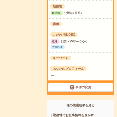
勤務地
北野(福岡県)
駅/路線
職種
---
こだわりINDEX
副業・WワークOK
絶対
---
できれば
キーワード
---
あなたのプロフィール
---
条件の変更
他の検索結果を見る
勤務地でお仕事情報をさがす