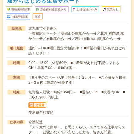
験からはじめる生活サポート
職種未経験OK
交通費別途支給あり
土日祝日が休み
残業なし
WEB登録OK
派遣
北九州市小倉南区
勤務地
下曽根駅から---分／安部山公園駅から---分／北方(福岡県)駅
から---分／石田駅から---分／志井(日田彦山線)駅から---分
週2日～OK ■曜日固定の相談OK！ ■希望の曜日があればご相
曜日頻度
談ください！
9:00～18:00（休憩60分）■ご希望があれば下記シフトも
時間
OK！早番 7:00～16:00遅番 …
【8月中のスタートOK！急募！】2カ月～ ■ご応募から最短
期間
2～3日後に就業が可能です！
無資格未経験：時給1350円～ ■週払いOK ■扶養内OK ■
時給
日収1万800円以上
交通費
交通費全額支給
介護関連
仕事内容
「え？意外に簡単！」と思うくらい、スグできる仕事からス
タート！経験がなくて不安だった方も、皆さん問題…