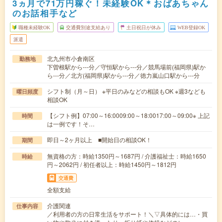
3ヵ月で71万円稼ぐ！未経験OK＊おばあちゃん
のお話相手など
職種未経験OK
交通費別途支給あり
土日祝日が休み
WEB登録OK
派遣
北九州市小倉南区
勤務地
下曽根駅から---分／守恒駅から---分／競馬場前(福岡県)駅か
ら---分／北方(福岡県)駅から---分／徳力嵐山口駅から---分
シフト制（月～日） ※平日のみなどの相談もOK ※週3なども
曜日頻度
相談OK
【シフト例】07:00～16:0009:00～18:0017:00～09:00※ 上記
時間
は一例です！そ…
即日～2ヶ月以上 ■開始日の相談OK！
期間
無資格の方：時給1350円～1687円 / 介護福祉士：時給1650
時給
円～2062円 / 初任者以上：時給1450円～1812円
交通費
全額支給
介護関連
仕事内容
／利用者の方の日常生活をサポート！＼▽具体的には…・買