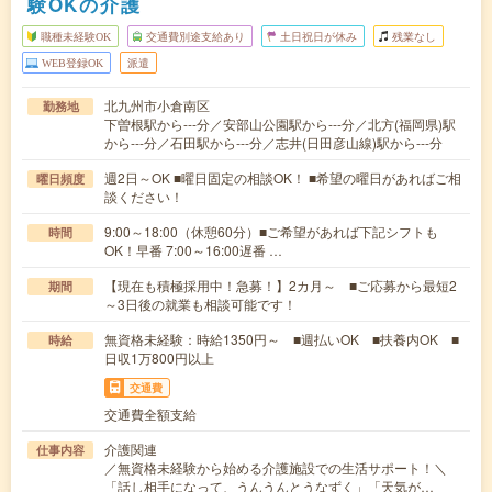
験OKの介護
職種未経験OK
交通費別途支給あり
土日祝日が休み
残業なし
WEB登録OK
派遣
北九州市小倉南区
勤務地
下曽根駅から---分／安部山公園駅から---分／北方(福岡県)駅
から---分／石田駅から---分／志井(日田彦山線)駅から---分
週2日～OK ■曜日固定の相談OK！ ■希望の曜日があればご相
曜日頻度
談ください！
9:00～18:00（休憩60分）■ご希望があれば下記シフトも
時間
OK！早番 7:00～16:00遅番 …
【現在も積極採用中！急募！】2カ月～ ■ご応募から最短2
期間
～3日後の就業も相談可能です！
無資格未経験：時給1350円～ ■週払いOK ■扶養内OK ■
時給
日収1万800円以上
交通費
交通費全額支給
介護関連
仕事内容
／無資格未経験から始める介護施設での生活サポート！＼
「話し相手になって、うんうんとうなずく」「天気が…