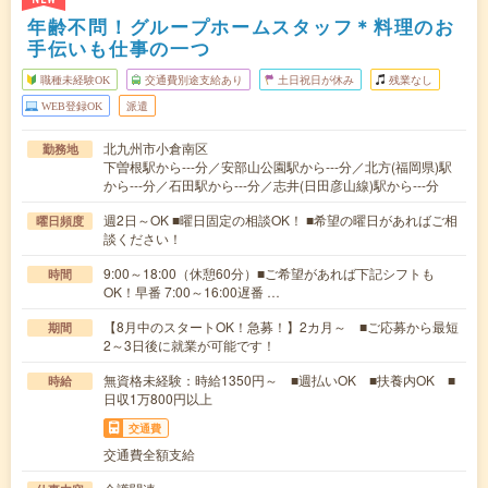
年齢不問！グループホームスタッフ＊料理のお
手伝いも仕事の一つ
職種未経験OK
交通費別途支給あり
土日祝日が休み
残業なし
WEB登録OK
派遣
北九州市小倉南区
勤務地
下曽根駅から---分／安部山公園駅から---分／北方(福岡県)駅
から---分／石田駅から---分／志井(日田彦山線)駅から---分
週2日～OK ■曜日固定の相談OK！ ■希望の曜日があればご相
曜日頻度
談ください！
9:00～18:00（休憩60分）■ご希望があれば下記シフトも
時間
OK！早番 7:00～16:00遅番 …
【8月中のスタートOK！急募！】2カ月～ ■ご応募から最短
期間
2～3日後に就業が可能です！
無資格未経験：時給1350円～ ■週払いOK ■扶養内OK ■
時給
日収1万800円以上
交通費
交通費全額支給