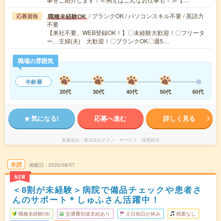
/ ブランクOK / パソコンスキル不要 / 英語力
職種未経験OK
応募資格
不要
【来社不要、WEB登録OK！】〇未経験大歓迎！〇フリータ
ー、主婦(夫) 大歓迎！〇ブランクOK〇週5…
職場の雰囲気
年齢層
20代
30代
40代
50代
60代
気になる!
応募へ進む
詳しく見る
派遣会社
株式会社テクノ・サービス 採用担当
未読
掲載日
2026/08/07
NEW
＜8割が未経験＞病院で備品チェックや患者さ
んのサポート＊しゅふさん活躍中！
職種未経験OK
交通費別途支給あり
土日祝日が休み
残業なし