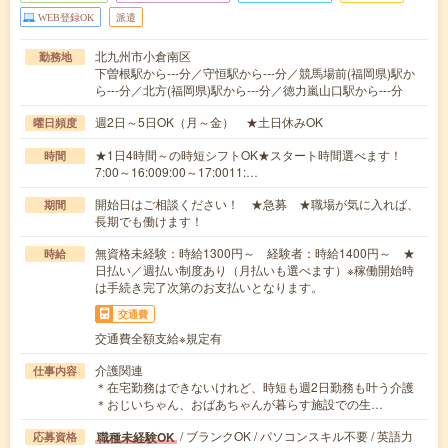
WEB登録OK
派遣
北九州市小倉南区
勤務地
下曽根駅から---分／守恒駅から---分／競馬場前(福岡県)駅か
ら---分／北方(福岡県)駅から---分／徳力嵐山口駅から---分
週2日～5日OK（月～金） ★土日休みOK
曜日頻度
★1日4時間～の時短シフトOK★スタート時間選べます！
時間
7:00～16:009:00～17:0011:…
開始日はご相談ください！ ★急募 ★職場が気に入れば、
期間
長期でも働けます！
無資格未経験：時給1300円～ 経験者：時給1400円～ ★
時給
日払い／週払い制度あり（月払いも選べます）※稼働開始時
は手続き完了次第のお支払いとなります。
交通費
交通費全額支給※規定有
介護関連
仕事内容
＊在宅勤務はできないけれど、時短も週2日勤務も叶う介護
＊おじいちゃん、おばあちゃんが暮らす施設での生…
/ ブランクOK / パソコンスキル不要 / 英語力
職種未経験OK
応募資格