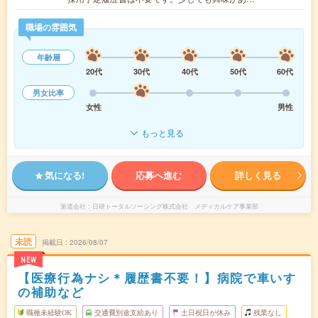
職場の雰囲気
年齢層
20代
30代
40代
50代
60代
男女比率
女性
男性
もっと見る
気になる!
応募へ進む
詳しく見る
派遣会社
日研トータルソーシング株式会社 メディカルケア事業部
未読
掲載日
2026/08/07
NEW
【医療行為ナシ＊履歴書不要！】病院で車いす
の補助など
職種未経験OK
交通費別途支給あり
土日祝日が休み
残業なし