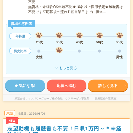
不要
無資格・未経験OK年齢不問★10名以上採用予定★履歴書は
不要です▽応募後の流れ1)翌営業日までに担当…
職場の雰囲気
年齢層
20代
30代
40代
50代
60代
男女比率
女性
男性
もっと見る
気になる!
応募へ進む
詳しく見る
派遣会社
マンパワーグループ株式会社 ケアサービス事業部 （医療福祉介護関連）
未読
掲載日
2026/08/06
NEW
志望動機も履歴書も不要！日収1万円～＊未経