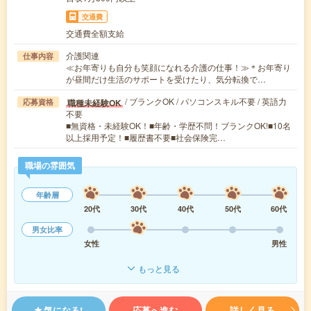
交通費
交通費全額支給
介護関連
仕事内容
≪お年寄りも自分も笑顔になれる介護の仕事！≫＊お年寄り
が昼間だけ生活のサポートを受けたり、気分転換で…
/ ブランクOK / パソコンスキル不要 / 英語力
職種未経験OK
応募資格
不要
■無資格・未経験OK！■年齢・学歴不問！ブランクOK!■10名
以上採用予定！■履歴書不要■社会保険完…
職場の雰囲気
年齢層
20代
30代
40代
50代
60代
男女比率
女性
男性
もっと見る
気になる!
応募へ進む
詳しく見る