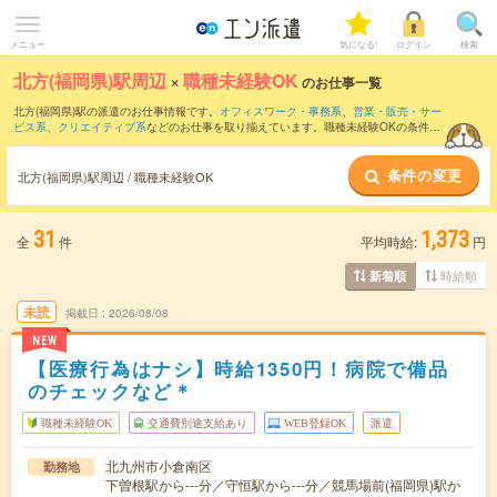
メニュー
気になる!
ログイン
検索
北方(福岡県)駅周辺
×
職種未経験OK
のお仕事一覧
北方(福岡県)駅の派遣のお仕事情報です。
オフィスワーク・事務系
、
営業・販売・サー
ビス系
、
クリエイティブ系
などのお仕事を取り揃えています。職種未経験OKの条件の
他に、
交通費別途支給あり
、
友だちと一緒の応募OK
、
週4日勤務
などのこだわり条件
も取り揃えています。
条件の変更
北方(福岡県)駅周辺 / 職種未経験OK
31
1,373
全
件
平均時給:
円
時給順
新着順
未読
掲載日
2026/08/08
NEW
【医療行為はナシ】時給1350円！病院で備品
のチェックなど＊
職種未経験OK
交通費別途支給あり
WEB登録OK
派遣
北九州市小倉南区
勤務地
下曽根駅から---分／守恒駅から---分／競馬場前(福岡県)駅か