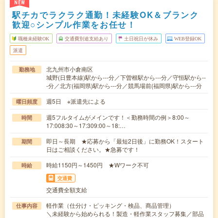
NEW
駅チカでラクラク通勤！未経験OK＆ブランク
歓迎○シンプル作業をお任せ！
職種未経験OK
交通費別途支給あり
土日祝日が休み
WEB登録OK
派遣
北九州市小倉南区
勤務地
城野(日豊本線)駅から---分／下曽根駅から---分／守恒駅から--
-分／北方(福岡県)駅から---分／競馬場前(福岡県)駅から---分
週5日 ※派遣先による
曜日頻度
週5フルタイムがメインです！＜勤務時間の例＞8:00～
時間
17:008:30～17:309:00～18:…
即日～長期 ★応募から「最短2日後」に勤務OK！スタート
期間
日はご相談ください。★急募です！
時給1150円～1450円 ★Wワーク不可
時給
交通費
交通費全額支給
軽作業（仕分け・ピッキング・検品、商品管理）
仕事内容
＼未経験から始められる！製造・軽作業スタッフ募集／部品