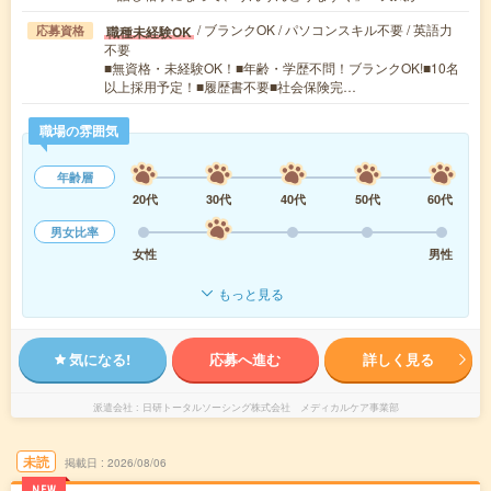
/ ブランクOK / パソコンスキル不要 / 英語力
職種未経験OK
応募資格
不要
■無資格・未経験OK！■年齢・学歴不問！ブランクOK!■10名
以上採用予定！■履歴書不要■社会保険完…
職場の雰囲気
年齢層
20代
30代
40代
50代
60代
男女比率
女性
男性
もっと見る
気になる!
応募へ進む
詳しく見る
派遣会社
日研トータルソーシング株式会社 メディカルケア事業部
未読
掲載日
2026/08/06
NEW