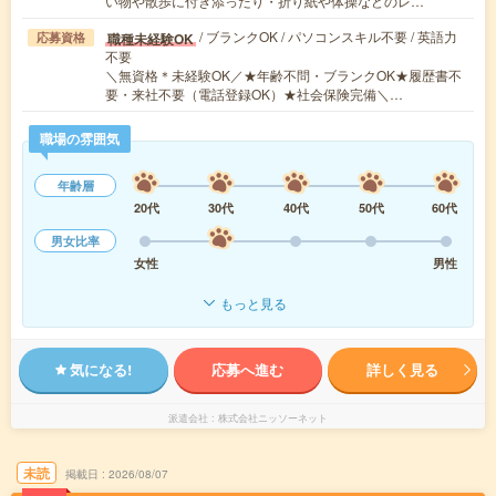
い物や散歩に付き添ったり・折り紙や体操などのレ…
/ ブランクOK / パソコンスキル不要 / 英語力
職種未経験OK
応募資格
不要
＼無資格＊未経験OK／★年齢不問・ブランクOK★履歴書不
要・来社不要（電話登録OK）★社会保険完備＼…
職場の雰囲気
年齢層
20代
30代
40代
50代
60代
男女比率
女性
男性
もっと見る
気になる!
応募へ進む
詳しく見る
派遣会社
株式会社ニッソーネット
未読
掲載日
2026/08/07