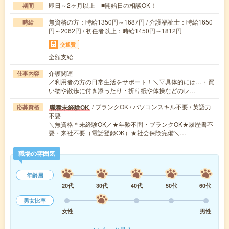
即日～2ヶ月以上 ■開始日の相談OK！
期間
無資格の方：時給1350円～1687円 / 介護福祉士：時給1650
時給
円～2062円 / 初任者以上：時給1450円～1812円
交通費
全額支給
介護関連
仕事内容
／利用者の方の日常生活をサポート！＼▽具体的には…・買
い物や散歩に付き添ったり・折り紙や体操などのレ…
/ ブランクOK / パソコンスキル不要 / 英語力
職種未経験OK
応募資格
不要
＼無資格＊未経験OK／★年齢不問・ブランクOK★履歴書不
要・来社不要（電話登録OK）★社会保険完備＼…
職場の雰囲気
年齢層
20代
30代
40代
50代
60代
男女比率
女性
男性