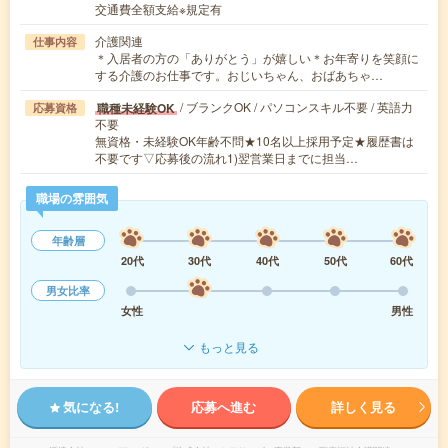
交通費全額支給※規定有
介護関連
仕事内容
＊入居者の方の「ありがとう」が嬉しい＊お年寄りを笑顔に
する介護のお仕事です。おじいちゃん、おばあちゃ…
/ ブランクOK / パソコンスキル不要 / 英語力
職種未経験OK
応募資格
不要
無資格・未経験OK年齢不問★10名以上採用予定★履歴書は
不要です▽応募後の流れ1)翌営業日までに担当…
職場の雰囲気
年齢層
20代
30代
40代
50代
60代
男女比率
女性
男性
もっと見る
気になる!
応募へ進む
詳しく見る