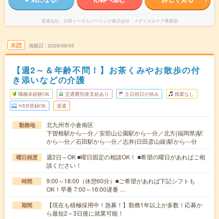
派遣会社
日研トータルソーシング株式会社 メディカルケア事業部
未読
掲載日
2026/08/05
【週2～＆年齢不問！】お茶くみやお散歩の付
き添いなどの介護
職種未経験OK
交通費別途支給あり
土日祝日が休み
残業なし
WEB登録OK
派遣
北九州市小倉南区
勤務地
下曽根駅から---分／安部山公園駅から---分／北方(福岡県)駅
から---分／石田駅から---分／志井(日田彦山線)駅から---分
週2日～OK ■曜日固定の相談OK！ ■希望の曜日があればご相
曜日頻度
談ください！
9:00～18:00（休憩60分）■ご希望があれば下記シフトも
時間
OK！早番 7:00～16:00遅番 …
【現在も積極採用中！急募！】勤務1年以上が多数！応募か
期間
ら最短2～3日後に就業可能！