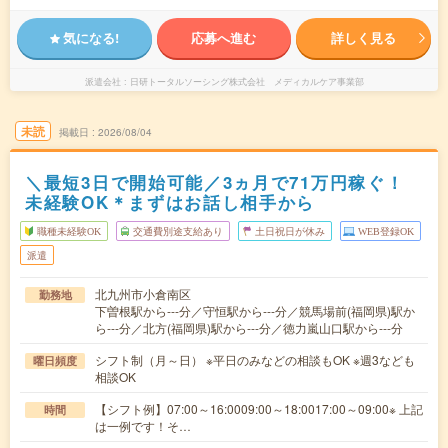
気になる!
応募へ進む
詳しく見る
派遣会社
日研トータルソーシング株式会社 メディカルケア事業部
未読
掲載日
2026/08/04
＼最短3日で開始可能／3ヵ月で71万円稼ぐ！
未経験OK＊まずはお話し相手から
職種未経験OK
交通費別途支給あり
土日祝日が休み
WEB登録OK
派遣
北九州市小倉南区
勤務地
下曽根駅から---分／守恒駅から---分／競馬場前(福岡県)駅か
ら---分／北方(福岡県)駅から---分／徳力嵐山口駅から---分
シフト制（月～日） ※平日のみなどの相談もOK ※週3なども
曜日頻度
相談OK
【シフト例】07:00～16:0009:00～18:0017:00～09:00※ 上記
時間
は一例です！そ…