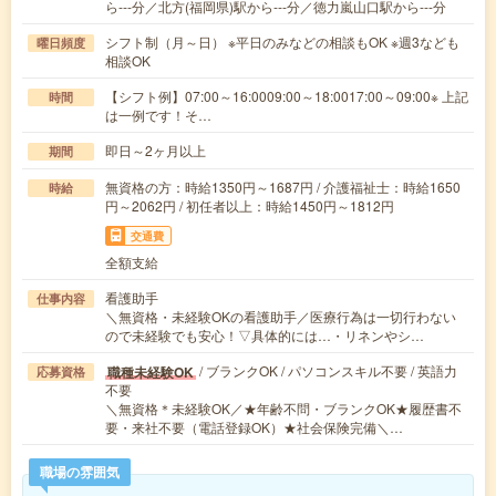
ら---分／北方(福岡県)駅から---分／徳力嵐山口駅から---分
シフト制（月～日） ※平日のみなどの相談もOK ※週3なども
曜日頻度
相談OK
【シフト例】07:00～16:0009:00～18:0017:00～09:00※ 上記
時間
は一例です！そ…
即日～2ヶ月以上
期間
無資格の方：時給1350円～1687円 / 介護福祉士：時給1650
時給
円～2062円 / 初任者以上：時給1450円～1812円
交通費
全額支給
看護助手
仕事内容
＼無資格・未経験OKの看護助手／医療行為は一切行わない
ので未経験でも安心！▽具体的には…・リネンやシ…
/ ブランクOK / パソコンスキル不要 / 英語力
職種未経験OK
応募資格
不要
＼無資格＊未経験OK／★年齢不問・ブランクOK★履歴書不
要・来社不要（電話登録OK）★社会保険完備＼…
職場の雰囲気