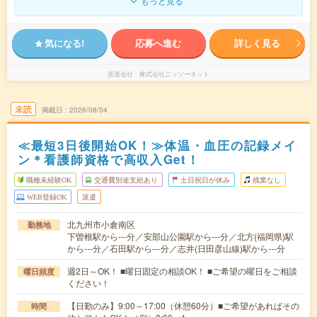
もっと見る
気になる!
応募へ進む
詳しく見る
派遣会社
株式会社ニッソーネット
未読
掲載日
2026/08/04
≪最短3日後開始OK！≫体温・血圧の記録メイ
ン＊看護師資格で高収入Get！
職種未経験OK
交通費別途支給あり
土日祝日が休み
残業なし
WEB登録OK
派遣
北九州市小倉南区
勤務地
下曽根駅から---分／安部山公園駅から---分／北方(福岡県)駅
から---分／石田駅から---分／志井(日田彦山線)駅から---分
週2日～OK！ ■曜日固定の相談OK！ ■ご希望の曜日をご相談
曜日頻度
ください！
【日勤のみ】9:00～17:00（休憩60分）■ご希望があればその
時間