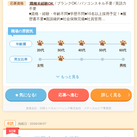
/ ブランクOK / パソコンスキル不要 / 英語力
職種未経験OK
応募資格
不要
■資格・経験・年齢不問■学歴不問■10名以上採用予定！■履
歴書不要■面談確約■社会保険完備■社員登用…
職場の雰囲気
年齢層
20代
30代
40代
50代
60代
男女比率
女性
男性
もっと見る
気になる!
応募へ進む
詳しく見る
派遣会社
日研トータルソーシング株式会社 メディカルケア事業部
未読
掲載日
2026/08/07
NEW