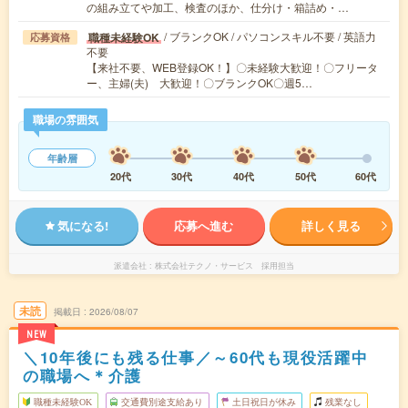
の組み立てや加工、検査のほか、仕分け・箱詰め・…
/ ブランクOK / パソコンスキル不要 / 英語力
職種未経験OK
応募資格
不要
【来社不要、WEB登録OK！】〇未経験大歓迎！〇フリータ
ー、主婦(夫) 大歓迎！〇ブランクOK〇週5…
職場の雰囲気
年齢層
20代
30代
40代
50代
60代
気になる!
応募へ進む
詳しく見る
派遣会社
株式会社テクノ・サービス 採用担当
未読
掲載日
2026/08/07
NEW
＼10年後にも残る仕事／～60代も現役活躍中
の職場へ＊介護
職種未経験OK
交通費別途支給あり
土日祝日が休み
残業なし