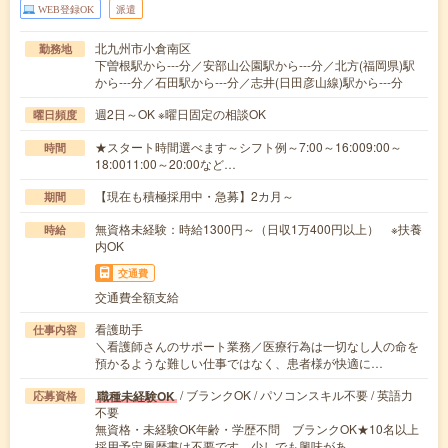
WEB登録OK
派遣
北九州市小倉南区
勤務地
下曽根駅から---分／安部山公園駅から---分／北方(福岡県)駅
から---分／石田駅から---分／志井(日田彦山線)駅から---分
週2日～OK ※曜日固定の相談OK
曜日頻度
★スタート時間選べます～シフト例～7:00～16:009:00～
時間
18:0011:00～20:00など…
【現在も積極採用中・急募】2カ月～
期間
無資格未経験：時給1300円～（日収1万400円以上） ※扶養
時給
内OK
交通費
交通費全額支給
看護助手
仕事内容
＼看護師さんのサポート業務／医療行為は一切なし人の命を
預かるような難しい仕事ではなく、患者様が快適に…
/ ブランクOK / パソコンスキル不要 / 英語力
職種未経験OK
応募資格
不要
無資格・未経験OK年齢・学歴不問 ブランクOK★10名以上
採用予定履歴書は不要です。少しでも興味があ…