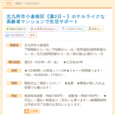
未読
掲載日
2026/08/05
北九州市小倉南区【週2日～】ホテルライクな
高齢者マンションで生活サポート
職種未経験OK
交通費別途支給あり
土日祝日が休み
残業なし
WEB登録OK
派遣
北九州市小倉南区
勤務地
下曽根駅から---分／守恒駅から---分／競馬場前(福岡県)駅か
ら---分／北方(福岡県)駅から---分／徳力嵐山口駅から---分
週2日～5日OK（月～金） ★土日休みOK
曜日頻度
★1日4時間～の時短シフトOK★スタート時間選べます！
時間
7:00～16:009:00～17:0011:…
開始日はご相談ください！ ★急募 ★職場が気に入れば、
期間
長期でも働けます！
無資格未経験：時給1300円～ 経験者：時給1400円～ ★
時給
日払い／週払い制度あり（月払いも選べます）※稼働開始時
は手続き完了次第のお支払いとなります。
交通費