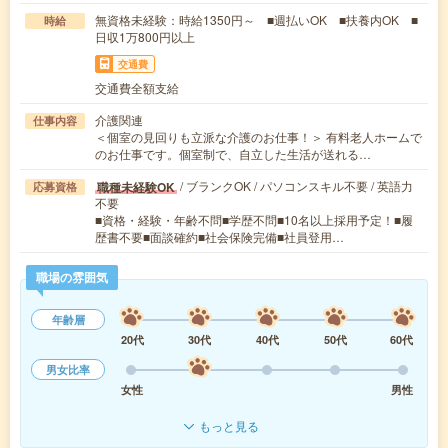
無資格未経験：時給1350円～ ■週払いOK ■扶養内OK ■
時給
日収1万800円以上
交通費
交通費全額支給
介護関連
仕事内容
＜個室の見回りも立派な介護のお仕事！＞ 有料老人ホームで
のお仕事です。個室制で、自立した生活が送れる…
/ ブランクOK / パソコンスキル不要 / 英語力
職種未経験OK
応募資格
不要
■資格・経験・年齢不問■学歴不問■10名以上採用予定！■履
歴書不要■面談確約■社会保険完備■社員登用…
職場の雰囲気
年齢層
20代
30代
40代
50代
60代
男女比率
女性
男性
もっと見る