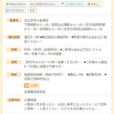
職種未経験OK
交通費別途支給あり
土日祝日が休み
残業なし
WEB登録OK
派遣
北九州市小倉南区
勤務地
下曽根駅から---分／安部山公園駅から---分／北方(福岡県)駅
から---分／石田駅から---分／志井(日田彦山線)駅から---分
週2日～OK ■曜日固定の相談OK！ ■希望の曜日があればご相
曜日頻度
談ください！
9:00～18:00（休憩60分）■ご希望があれば下記シフトも
時間
OK！早番 7:00～16:00遅番 …
【8月中のスタートOK！急募！】2カ月～ ■ご応募から最短
期間
2～3日後に就業が可能です！
無資格未経験：時給1350円～ ■週払いOK ■扶養内OK ■
時給
日収1万800円以上
交通費
交通費全額支給
介護関連
仕事内容
≪散歩に付き添ったり、お話し相手になったり≫「え？意外
に簡単！」と思うくらい、スグできる仕事からスタ…