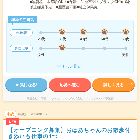
■無資格・未経験OK！■年齢・学歴不問！ブランクOK!■10名
以上採用予定！■履歴書不要■社会保険完…
職場の雰囲気
年齢層
20代
30代
40代
50代
60代
男女比率
女性
男性
もっと見る
気になる!
応募へ進む
詳しく見る
派遣会社
日研トータルソーシング株式会社 メディカルケア事業部
未読
掲載日
2026/08/07
NEW
【オープニング募集】おばあちゃんのお散歩付
き添いも仕事の1つ