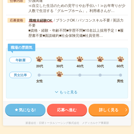
介護関連
仕事内容
≪自立した生活のための見守りやお手伝い！≫お年寄りが少
人数で生活する「グループホーム」。利用者さんが…
/ ブランクOK / パソコンスキル不要 / 英語力
職種未経験OK
応募資格
不要
■資格・経験・年齢不問■学歴不問■10名以上採用予定！■履
歴書不要■面談確約■社会保険完備■社員登用…
職場の雰囲気
年齢層
20代
30代
40代
50代
60代
男女比率
女性
男性
もっと見る
気になる!
応募へ進む
詳しく見る
派遣会社
日研トータルソーシング株式会社 メディカルケア事業部