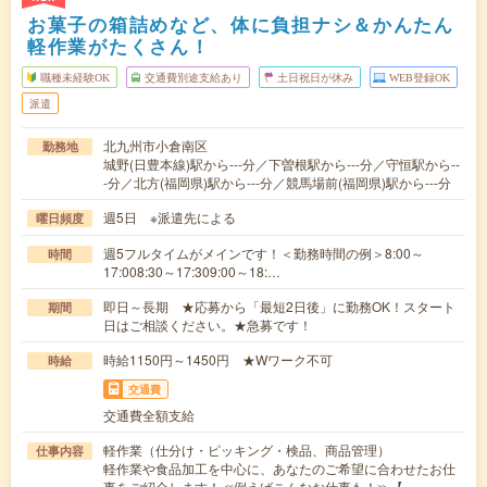
お菓子の箱詰めなど、体に負担ナシ＆かんたん
軽作業がたくさん！
職種未経験OK
交通費別途支給あり
土日祝日が休み
WEB登録OK
派遣
北九州市小倉南区
勤務地
城野(日豊本線)駅から---分／下曽根駅から---分／守恒駅から--
-分／北方(福岡県)駅から---分／競馬場前(福岡県)駅から---分
週5日 ※派遣先による
曜日頻度
週5フルタイムがメインです！＜勤務時間の例＞8:00～
時間
17:008:30～17:309:00～18:…
即日～長期 ★応募から「最短2日後」に勤務OK！スタート
期間
日はご相談ください。★急募です！
時給1150円～1450円 ★Wワーク不可
時給
交通費
交通費全額支給
軽作業（仕分け・ピッキング・検品、商品管理）
仕事内容
軽作業や食品加工を中心に、あなたのご希望に合わせたお仕
事をご紹介します！≪例えばこんなお仕事も！≫【…