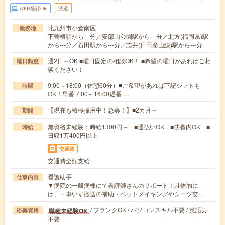
WEB登録OK
派遣
北九州市小倉南区
勤務地
下曽根駅から---分／安部山公園駅から---分／北方(福岡県)駅
から---分／石田駅から---分／志井(日田彦山線)駅から---分
週2日～OK ■曜日固定の相談OK！ ■希望の曜日があればご相
曜日頻度
談ください！
9:00～18:00（休憩60分）■ご希望があれば下記シフトも
時間
OK！早番 7:00～16:00遅番 …
【現在も積極採用中！急募！】■2カ月～
期間
無資格未経験：時給1300円～ ■週払いOK ■扶養内OK ■
時給
日収1万400円以上
交通費
交通費全額支給
看護助手
仕事内容
▼病院の一般病棟にて看護師さんのサポート！具体的に
は、・車いす搬送の補助・ベットメイキングやシーツ交…
/ ブランクOK / パソコンスキル不要 / 英語力
職種未経験OK
応募資格
不要