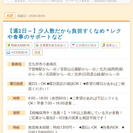
派遣会社
マンパワーグループ株式会社 ケアサービス事業部 （医療福祉介護関連）
未読
掲載日
2026/08/05
【週2日～】少人数だから負担すくなめ＊レク
や食事のサポートなど
職種未経験OK
交通費別途支給あり
土日祝日が休み
残業なし
WEB登録OK
派遣
北九州市小倉南区
勤務地
下曽根駅から---分／安部山公園駅から---分／北方(福岡県)駅
から---分／石田駅から---分／志井(日田彦山線)駅から---分
週2日～OK ■曜日固定の相談OK！ ■希望の曜日があればご相
曜日頻度
談ください！
9:00～18:00（休憩60分）■ご希望があれば下記シフトも
時間
OK！早番 7:00～16:00遅番 …
【積極採用中！急募！】＊1年以上勤務している方が多数！
期間
ご応募から最短2～3日後の就業も相談可能です！
無資格未経験：時給1350円～ ■週払いOK ■扶養内OK ■
時給
日収1万800円以上