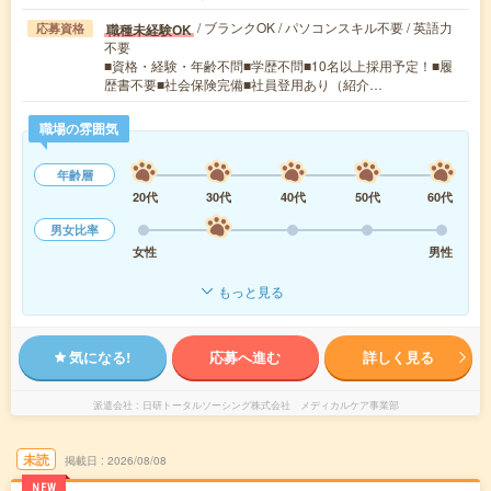
/ ブランクOK / パソコンスキル不要 / 英語力
職種未経験OK
応募資格
不要
■資格・経験・年齢不問■学歴不問■10名以上採用予定！■履
歴書不要■社会保険完備■社員登用あり（紹介…
職場の雰囲気
年齢層
20代
30代
40代
50代
60代
男女比率
女性
男性
もっと見る
気になる!
応募へ進む
詳しく見る
派遣会社
日研トータルソーシング株式会社 メディカルケア事業部
未読
掲載日
2026/08/08
NEW