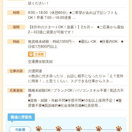
談ください！
9:00～18:00（休憩60分）■ご希望があれば下記シフトも
時間
OK！早番 7:00～16:00遅番 …
【8月中のスタートOK！急募！】2カ月～ ■ご応募から最短
期間
2～3日後に就業が可能です！
無資格未経験：時給1350円～ ■週払いOK ■扶養内OK ■
時給
日収1万800円以上
交通費
交通費全額支給
介護関連
仕事内容
≪散歩に付き添ったり、お話し相手になったり≫「え？意外
に簡単！」と思うくらい、スグできる仕事からスタ…
職種未経験OK / ブランクOK / パソコンスキル不要 / 英語力不
応募資格
要
■資格・経験・年齢不問■学歴不問■10名以上採用予定！■履
歴書不要■面談確約■社会保険完備■社員登用…
職場の雰囲気
年齢層