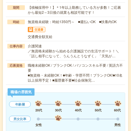
【積極採用中！】＊1年以上勤務している方が多数！ご応募
期間
から最短2～3日後の就業も相談可能です！
無資格未経験：時給1350円～ ■週払いOK ■扶養内OK
時給
交通費
交通費全額支給
介護関連
仕事内容
／無資格未経験から始める介護施設での生活サポート！＼
「話し相手になって、うんうんとうなずく」「天気が…
職種未経験OK / ブランクOK / パソコンスキル不要 / 英語力不
応募資格
要
■無資格・未経験OK！■年齢・学歴不問！ブランクOK!■10名
以上採用予定！■履歴書不要■社会保険完…
職場の雰囲気
年齢層
20代
30代
40代
50代
60代
男女比率
女性
男性