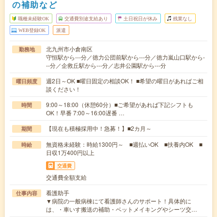
の補助など
職種未経験OK
交通費別途支給あり
土日祝日が休み
残業なし
WEB登録OK
派遣
北九州市小倉南区
勤務地
守恒駅から---分／徳力公団前駅から---分／徳力嵐山口駅から-
--分／企救丘駅から---分／志井公園駅から---分
週2日～OK ■曜日固定の相談OK！ ■希望の曜日があればご相
曜日頻度
談ください！
9:00～18:00（休憩60分）■ご希望があれば下記シフトも
時間
OK！早番 7:00～16:00遅番 …
【現在も積極採用中！急募！】■2カ月～
期間
無資格未経験：時給1300円～ ■週払いOK ■扶養内OK ■
時給
日収1万400円以上
交通費
交通費全額支給
看護助手
仕事内容
▼病院の一般病棟にて看護師さんのサポート！具体的に
は、・車いす搬送の補助・ベットメイキングやシーツ交…