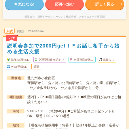
気になる!
応募へ進む
詳しく見る
派遣会社
日研トータルソーシング株式会社 メディカルケア事業部
未読
掲載日
2026/08/04
NEW
説明会参加で2000円get！＊お話し相手から始
める生活支援
職種未経験OK
交通費別途支給あり
土日祝日が休み
残業なし
WEB登録OK
派遣
北九州市小倉南区
勤務地
守恒駅から---分／徳力公団前駅から---分／徳力嵐山口駅から-
--分／企救丘駅から---分／志井公園駅から---分
週2日～OK ■曜日固定の相談OK！ ■希望の曜日があればご相
曜日頻度
談ください！
9:00～18:00（休憩60分）■ご希望があれば下記シフトも
時間
OK！早番 7:00～16:00遅番 …
【現在も積極採用中！急募！】勤務1年以上が多数！応募か
期間