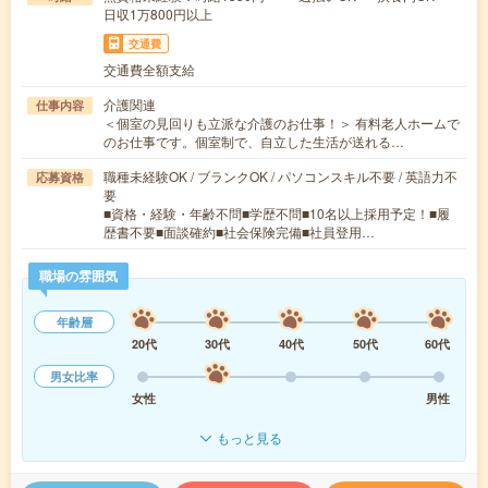
日収1万800円以上
交通費
交通費全額支給
介護関連
仕事内容
＜個室の見回りも立派な介護のお仕事！＞ 有料老人ホームで
のお仕事です。個室制で、自立した生活が送れる…
職種未経験OK / ブランクOK / パソコンスキル不要 / 英語力不
応募資格
要
■資格・経験・年齢不問■学歴不問■10名以上採用予定！■履
歴書不要■面談確約■社会保険完備■社員登用…
職場の雰囲気
年齢層
20代
30代
40代
50代
60代
男女比率
女性
男性
もっと見る