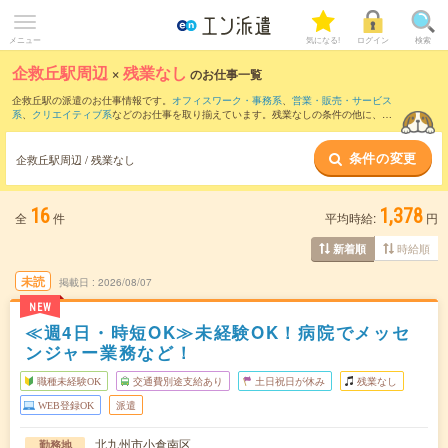
メニュー
気になる!
ログイン
検索
企救丘駅周辺
×
残業なし
のお仕事一覧
企救丘駅の派遣のお仕事情報です。
オフィスワーク・事務系
、
営業・販売・サービス
系
、
クリエイティブ系
などのお仕事を取り揃えています。残業なしの条件の他に、
交
通費別途支給あり
、
職種未経験OK
、
友だちと一緒の応募OK
などのこだわり条件も取
り揃えています。
条件の変更
企救丘駅周辺 / 残業なし
16
1,378
全
件
平均時給:
円
時給順
新着順
未読
掲載日
2026/08/07
NEW
≪週4日・時短OK≫未経験OK！病院でメッセ
ンジャー業務など！
職種未経験OK
交通費別途支給あり
土日祝日が休み
残業なし
WEB登録OK
派遣
北九州市小倉南区
勤務地