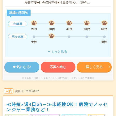
歴書不要■社会保険完備■社員登用あり（紹介…
職場の雰囲気
年齢層
20代
30代
40代
50代
60代
男女比率
女性
男性
もっと見る
気になる!
応募へ進む
詳しく見る
派遣会社
日研トータルソーシング株式会社 メディカルケア事業部
未読
掲載日
2026/07/25
≪時短×週4日5h～≫未経験OK！病院でメッセ
ンジャー業務など！