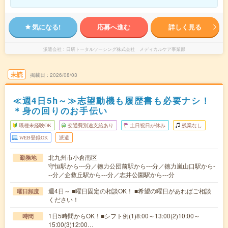
気になる!
応募へ進む
詳しく見る
派遣会社
日研トータルソーシング株式会社 メディカルケア事業部
未読
掲載日
2026/08/03
≪週4日5h～≫志望動機も履歴書も必要ナシ！
＊身の回りのお手伝い
職種未経験OK
交通費別途支給あり
土日祝日が休み
残業なし
WEB登録OK
派遣
北九州市小倉南区
勤務地
守恒駅から---分／徳力公団前駅から---分／徳力嵐山口駅から-
--分／企救丘駅から---分／志井公園駅から---分
週4日～ ■曜日固定の相談OK！ ■希望の曜日があればご相談
曜日頻度
ください！
1日5時間からOK！■シフト例(1)8:00～13:00(2)10:00～
時間
15:00(3)12:00…