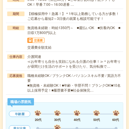
OK！早番 7:00～16:00遅番 …
【積極採用中！急募！】＊1年以上勤務している方が多数！
期間
ご応募から最短2～3日後の就業も相談可能です！
無資格未経験：時給1350円～ ■週払いOK ■扶養内OK ■
時給
日収1万800円以上
交通費
交通費全額支給
介護関連
仕事内容
≪お年寄りも自分も笑顔になれる介護の仕事！≫＊お年寄り
が昼間だけ生活のサポートを受けたり、気分転換で…
職種未経験OK / ブランクOK / パソコンスキル不要 / 英語力不
応募資格
要
■無資格・未経験OK！■年齢・学歴不問！ブランクOK!■10名
以上採用予定！■履歴書不要■社会保険完…
職場の雰囲気
年齢層
20代
30代
40代
50代
60代
男女比率