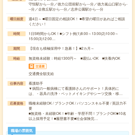
守恒駅から---分／徳力公団前駅から---分／徳力嵐山口駅から-
--分／企救丘駅から---分／志井公園駅から---分
週4日～ ■曜日固定の相談OK！ ■希望の曜日があればご相談
曜日頻度
ください！
1日5時間からOK！■シフト例(1)8:00～13:00(2)10:00～
時間
15:00(3)12:00…
【現在も積極採用中！急募！】■2カ月～
期間
無資格未経験：時給1300円～ ■週払いOK ■扶養内OK
時給
交通費
交通費全額支給
看護助手
仕事内容
▼病院の一般病棟にて看護師さんのサポート！具体的に
は、・器具の洗浄・ベットメイキングやシーツ交換・移…
職種未経験OK / ブランクOK / パソコンスキル不要 / 英語力不
応募資格
要
■無資格・未経験OK！■年齢・学歴不問！ブランクOK!■10名
以上採用予定！■履歴書不要■社会保険完…
職場の雰囲気