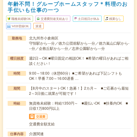
年齢不問！グループホームスタッフ＊料理のお
手伝いも仕事の一つ
職種未経験OK
交通費別途支給あり
土日祝日が休み
残業なし
WEB登録OK
派遣
北九州市小倉南区
勤務地
守恒駅から---分／徳力公団前駅から---分／徳力嵐山口駅から-
--分／企救丘駅から---分／志井公園駅から---分
週2日～OK ■曜日固定の相談OK！ ■希望の曜日があればご相
曜日頻度
談ください！
9:00～18:00（休憩60分）■ご希望があれば下記シフトも
時間
OK！早番 7:00～16:00遅番 …
【8月中のスタートOK！急募！】2カ月～ ■ご応募から最短
期間
2～3日後に就業が可能です！
無資格未経験：時給1350円～ ■週払いOK ■扶養内OK ■
時給
日収1万800円以上
交通費
交通費全額支給
介護関連
仕事内容