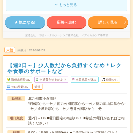
もっと見る
気になる!
応募へ進む
詳しく見る
派遣会社
日研トータルソーシング株式会社 メディカルケア事業部
未読
掲載日
2026/08/03
【週2日～】少人数だから負担すくなめ＊レク
や食事のサポートなど
職種未経験OK
交通費別途支給あり
土日祝日が休み
残業なし
WEB登録OK
派遣
北九州市小倉南区
勤務地
守恒駅から---分／徳力公団前駅から---分／徳力嵐山口駅から-
--分／企救丘駅から---分／志井公園駅から---分
週2日～OK ■曜日固定の相談OK！ ■希望の曜日があればご相
曜日頻度
談ください！
9:00～18:00（休憩60分）■ご希望があれば下記シフトも
時間