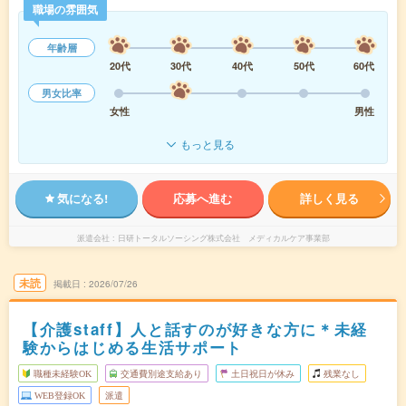
職場の雰囲気
年齢層
20代
30代
40代
50代
60代
男女比率
女性
男性
もっと見る
気になる!
応募へ進む
詳しく見る
派遣会社
日研トータルソーシング株式会社 メディカルケア事業部
未読
掲載日
2026/07/26
【介護staff】人と話すのが好きな方に＊未経
験からはじめる生活サポート
職種未経験OK
交通費別途支給あり
土日祝日が休み
残業なし
WEB登録OK
派遣