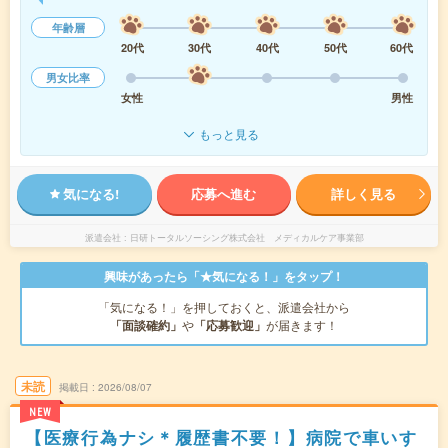
年齢層
20代
30代
40代
50代
60代
男女比率
女性
男性
もっと見る
気になる!
応募へ進む
詳しく見る
派遣会社
日研トータルソーシング株式会社 メディカルケア事業部
興味があったら「★気になる！」をタップ！
「気になる！」を押しておくと、派遣会社から
「面談確約」
や
「応募歓迎」
が届きます！
未読
掲載日
2026/08/07
NEW
【医療行為ナシ＊履歴書不要！】病院で車いす