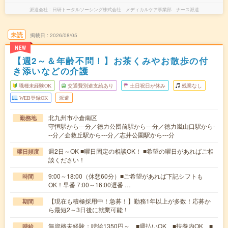
派遣会社
日研トータルソーシング株式会社 メディカルケア事業部 ナース派遣
未読
掲載日
2026/08/05
NEW
【週2～＆年齢不問！】お茶くみやお散歩の付
き添いなどの介護
職種未経験OK
交通費別途支給あり
土日祝日が休み
残業なし
WEB登録OK
派遣
北九州市小倉南区
勤務地
守恒駅から---分／徳力公団前駅から---分／徳力嵐山口駅から-
--分／企救丘駅から---分／志井公園駅から---分
週2日～OK ■曜日固定の相談OK！ ■希望の曜日があればご相
曜日頻度
談ください！
9:00～18:00（休憩60分）■ご希望があれば下記シフトも
時間
OK！早番 7:00～16:00遅番 …
【現在も積極採用中！急募！】勤務1年以上が多数！応募か
期間
ら最短2～3日後に就業可能！
無資格未経験：時給1350円～ ■週払いOK ■扶養内OK ■
時給