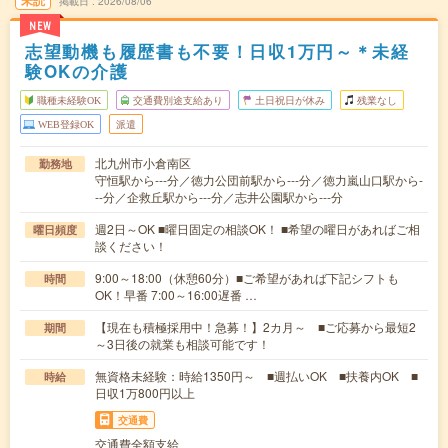
未読
掲載日
2026/08/06
NEW
志望動機も履歴書も不要！日収1万円～＊未経
験OKの介護
職種未経験OK
交通費別途支給あり
土日祝日が休み
残業なし
WEB登録OK
派遣
北九州市小倉南区
勤務地
守恒駅から---分／徳力公団前駅から---分／徳力嵐山口駅から-
--分／企救丘駅から---分／志井公園駅から---分
週2日～OK ■曜日固定の相談OK！ ■希望の曜日があればご相
曜日頻度
談ください！
9:00～18:00（休憩60分）■ご希望があれば下記シフトも
時間
OK！早番 7:00～16:00遅番 …
【現在も積極採用中！急募！】2カ月～ ■ご応募から最短2
期間
～3日後の就業も相談可能です！
無資格未経験：時給1350円～ ■週払いOK ■扶養内OK ■
時給
日収1万800円以上
交通費
交通費全額支給