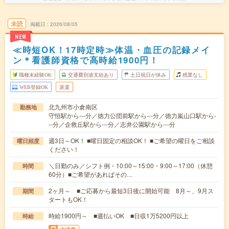
未読
掲載日
2026/08/05
NEW
≪時短OK！17時定時≫体温・血圧の記録メイ
ン＊看護師資格で高時給1900円！
職種未経験OK
交通費別途支給あり
土日祝日が休み
残業なし
WEB登録OK
派遣
北九州市小倉南区
勤務地
守恒駅から---分／徳力公団前駅から---分／徳力嵐山口駅から-
--分／企救丘駅から---分／志井公園駅から---分
週3日～OK！ ■曜日固定の相談OK！ ■ご希望の曜日をご相談
曜日頻度
ください！
＼日勤のみ／シフト例・10:00～15:00・9:00～17:00（休憩
時間
60分）■ご希望があればその…
2ヶ月～ ■ご応募から最短3日後に開始可能 8月～、9月ス
期間
タートもOK！
時給1900円～ ■週払いOK ■日収1万5200円以上
時給