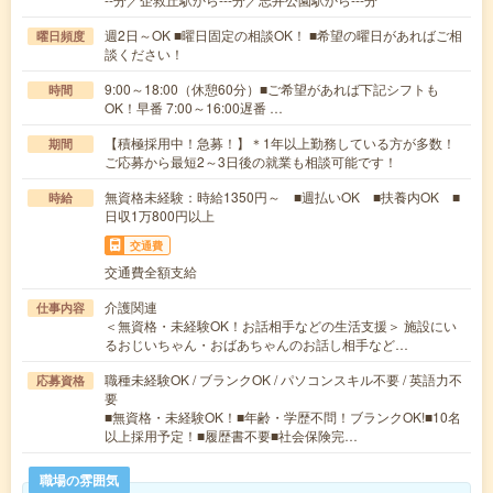
週2日～OK ■曜日固定の相談OK！ ■希望の曜日があればご相
曜日頻度
談ください！
9:00～18:00（休憩60分）■ご希望があれば下記シフトも
時間
OK！早番 7:00～16:00遅番 …
【積極採用中！急募！】＊1年以上勤務している方が多数！
期間
ご応募から最短2～3日後の就業も相談可能です！
無資格未経験：時給1350円～ ■週払いOK ■扶養内OK ■
時給
日収1万800円以上
交通費
交通費全額支給
介護関連
仕事内容
＜無資格・未経験OK！お話相手などの生活支援＞ 施設にい
るおじいちゃん・おばあちゃんのお話し相手など…
職種未経験OK / ブランクOK / パソコンスキル不要 / 英語力不
応募資格
要
■無資格・未経験OK！■年齢・学歴不問！ブランクOK!■10名
以上採用予定！■履歴書不要■社会保険完…
職場の雰囲気