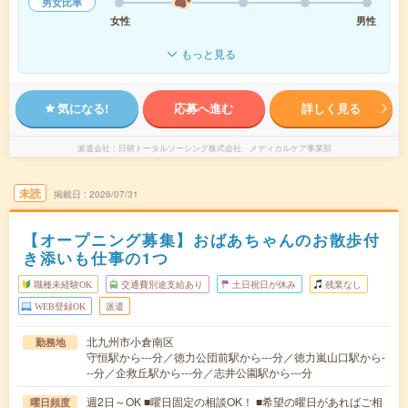
男女比率
女性
男性
もっと見る
気になる!
応募へ進む
詳しく見る
派遣会社
日研トータルソーシング株式会社 メディカルケア事業部
未読
掲載日
2026/07/31
【オープニング募集】おばあちゃんのお散歩付
き添いも仕事の1つ
職種未経験OK
交通費別途支給あり
土日祝日が休み
残業なし
WEB登録OK
派遣
北九州市小倉南区
勤務地
守恒駅から---分／徳力公団前駅から---分／徳力嵐山口駅から-
--分／企救丘駅から---分／志井公園駅から---分
週2日～OK ■曜日固定の相談OK！ ■希望の曜日があればご相
曜日頻度