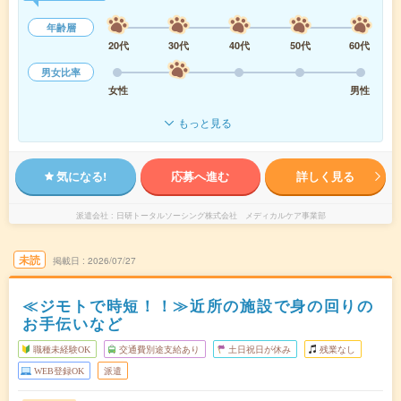
年齢層
20代
30代
40代
50代
60代
男女比率
女性
男性
もっと見る
気になる!
応募へ進む
詳しく見る
派遣会社
日研トータルソーシング株式会社 メディカルケア事業部
未読
掲載日
2026/07/27
≪ジモトで時短！！≫近所の施設で身の回りの
お手伝いなど
職種未経験OK
交通費別途支給あり
土日祝日が休み
残業なし
WEB登録OK
派遣