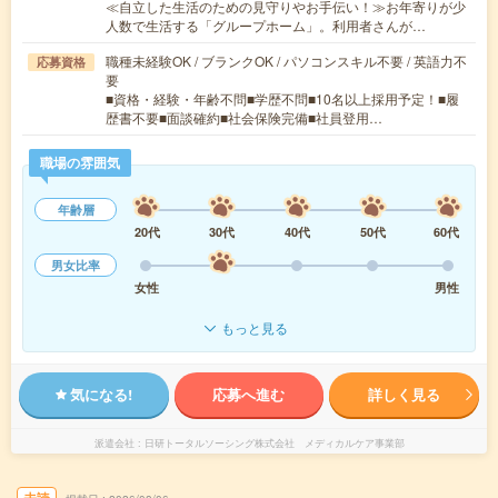
≪自立した生活のための見守りやお手伝い！≫お年寄りが少
人数で生活する「グループホーム」。利用者さんが…
職種未経験OK / ブランクOK / パソコンスキル不要 / 英語力不
応募資格
要
■資格・経験・年齢不問■学歴不問■10名以上採用予定！■履
歴書不要■面談確約■社会保険完備■社員登用…
職場の雰囲気
年齢層
20代
30代
40代
50代
60代
男女比率
女性
男性
もっと見る
気になる!
応募へ進む
詳しく見る
派遣会社
日研トータルソーシング株式会社 メディカルケア事業部