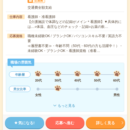
交通費
交通費全額支給
看護師・准看護師
仕事内容
【介護施設で体調などの記録がメイン＊看護師】▼具体的に
は…○体温、血圧などのチェック・記録○お薬の飲…
職種未経験OK / ブランクOK / パソコンスキル不要 / 英語力不
応募資格
要
≪履歴書不要≫・年齢不問（50代・60代の方も活躍中！）・
未経験OK・ブランクOK・看護師資格（准看…
職場の雰囲気
年齢層
20代
30代
40代
50代
60代
男女比率
女性
男性
もっと見る
気になる!
応募へ進む
詳しく見る