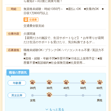
ら最短2～3日後に就業可能！
無資格未経験：時給1350円～ ■週払いOK ■扶養内OK ■
時給
日収1万800円以上
交通費
交通費全額支給
介護関連
仕事内容
【昼間だけの施設で、生活サポートなど】＊お年寄りが昼間
だけ生活のサポートを受けたり、気分転換できるデ…
職種未経験OK / ブランクOK / パソコンスキル不要 / 英語力不
応募資格
要
■資格・経験・年齢不問■学歴不問■10名以上採用予定！■履
歴書不要■面談確約■社会保険完備■社員登用…
職場の雰囲気
年齢層
20代
30代
40代
50代
60代
男女比率
女性
男性
もっと見る