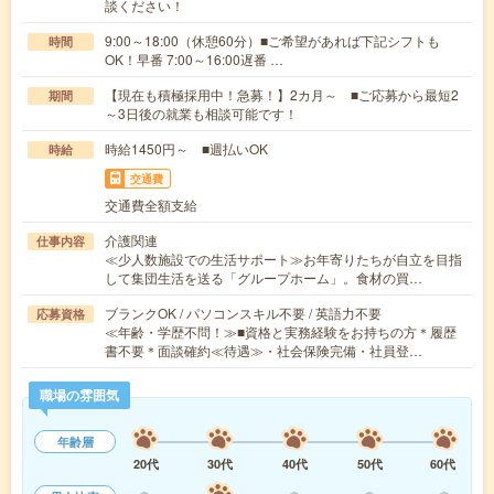
談ください！
9:00～18:00（休憩60分）■ご希望があれば下記シフトも
時間
OK！早番 7:00～16:00遅番 …
【現在も積極採用中！急募！】2カ月～ ■ご応募から最短2
期間
～3日後の就業も相談可能です！
時給1450円～ ■週払いOK
時給
交通費
交通費全額支給
介護関連
仕事内容
≪少人数施設での生活サポート≫お年寄りたちが自立を目指
して集団生活を送る「グループホーム」。食材の買…
ブランクOK / パソコンスキル不要 / 英語力不要
応募資格
≪年齢・学歴不問！≫■資格と実務経験をお持ちの方＊履歴
書不要＊面談確約≪待遇≫・社会保険完備・社員登…
職場の雰囲気
年齢層
20代
30代
40代
50代
60代