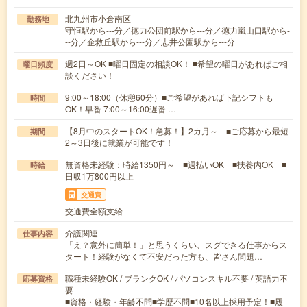
北九州市小倉南区
勤務地
守恒駅から---分／徳力公団前駅から---分／徳力嵐山口駅から-
--分／企救丘駅から---分／志井公園駅から---分
週2日～OK ■曜日固定の相談OK！ ■希望の曜日があればご相
曜日頻度
談ください！
9:00～18:00（休憩60分）■ご希望があれば下記シフトも
時間
OK！早番 7:00～16:00遅番 …
【8月中のスタートOK！急募！】2カ月～ ■ご応募から最短
期間
2～3日後に就業が可能です！
無資格未経験：時給1350円～ ■週払いOK ■扶養内OK ■
時給
日収1万800円以上
交通費
交通費全額支給
介護関連
仕事内容
「え？意外に簡単！」と思うくらい、スグできる仕事からス
タート！経験がなくて不安だった方も、皆さん問題…
職種未経験OK / ブランクOK / パソコンスキル不要 / 英語力不
応募資格
要
■資格・経験・年齢不問■学歴不問■10名以上採用予定！■履