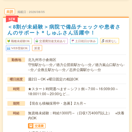
未読
掲載日
2026/08/05
NEW
＜8割が未経験＞病院で備品チェックや患者さ
んのサポート＊しゅふさん活躍中！
職種未経験OK
交通費別途支給あり
土日祝日が休み
残業なし
WEB登録OK
派遣
北九州市小倉南区
勤務地
守恒駅から---分／徳力公団前駅から---分／徳力嵐山口駅から-
--分／企救丘駅から---分／志井公園駅から---分
週2日～OK ※曜日固定の相談OK
曜日頻度
★スタート時間選べます～シフト例～7:00～16:009:00～
時間
18:0011:00～20:00など…
【現在も積極採用中・急募】2カ月～
期間
無資格未経験：時給1300円～（日収1万400円以上） ※扶養
時給
内OK
交通費