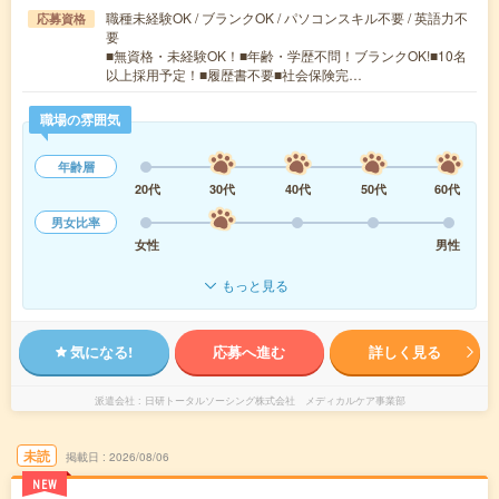
職種未経験OK / ブランクOK / パソコンスキル不要 / 英語力不
応募資格
要
■無資格・未経験OK！■年齢・学歴不問！ブランクOK!■10名
以上採用予定！■履歴書不要■社会保険完…
職場の雰囲気
年齢層
20代
30代
40代
50代
60代
男女比率
女性
男性
もっと見る
気になる!
応募へ進む
詳しく見る
派遣会社
日研トータルソーシング株式会社 メディカルケア事業部
未読
掲載日
2026/08/06
NEW