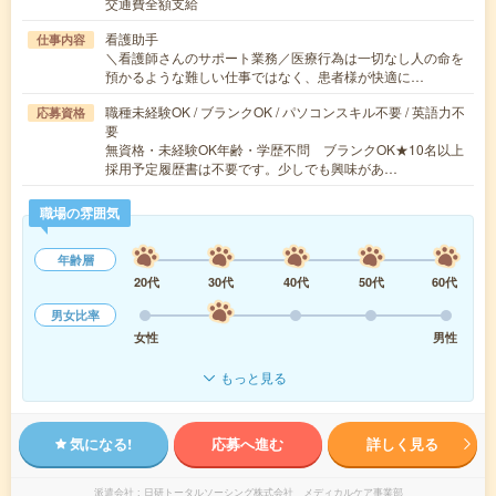
交通費全額支給
看護助手
仕事内容
＼看護師さんのサポート業務／医療行為は一切なし人の命を
預かるような難しい仕事ではなく、患者様が快適に…
職種未経験OK / ブランクOK / パソコンスキル不要 / 英語力不
応募資格
要
無資格・未経験OK年齢・学歴不問 ブランクOK★10名以上
採用予定履歴書は不要です。少しでも興味があ…
職場の雰囲気
年齢層
20代
30代
40代
50代
60代
男女比率
女性
男性
もっと見る
気になる!
応募へ進む
詳しく見る
派遣会社
日研トータルソーシング株式会社 メディカルケア事業部