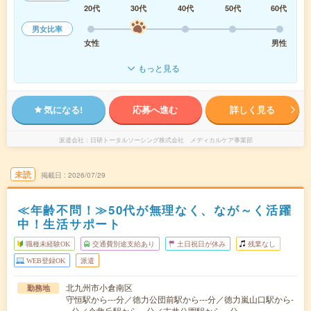
20代
30代
40代
50代
60代
男女比率
女性
男性
もっと見る
気になる!
応募へ進む
詳しく見る
派遣会社
日研トータルソーシング株式会社 メディカルケア事業部
未読
掲載日
2026/07/29
≪年齢不問！≫50代が無理なく、なが～く活躍
中！生活サポート
職種未経験OK
交通費別途支給あり
土日祝日が休み
残業なし
WEB登録OK
派遣
北九州市小倉南区
勤務地
守恒駅から---分／徳力公団前駅から---分／徳力嵐山口駅から-
--分／企救丘駅から---分／志井公園駅から---分