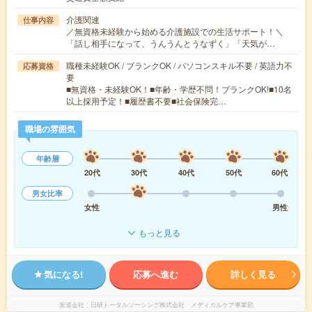
介護関連
仕事内容
／無資格未経験から始める介護施設での生活サポート！＼
「話し相手になって、うんうんとうなずく」「天気が…
職種未経験OK / ブランクOK / パソコンスキル不要 / 英語力不
応募資格
要
■無資格・未経験OK！■年齢・学歴不問！ブランクOK!■10名
以上採用予定！■履歴書不要■社会保険完…
職場の雰囲気
年齢層
20代
30代
40代
50代
60代
男女比率
女性
男性
もっと見る
気になる!
応募へ進む
詳しく見る
派遣会社
日研トータルソーシング株式会社 メディカルケア事業部