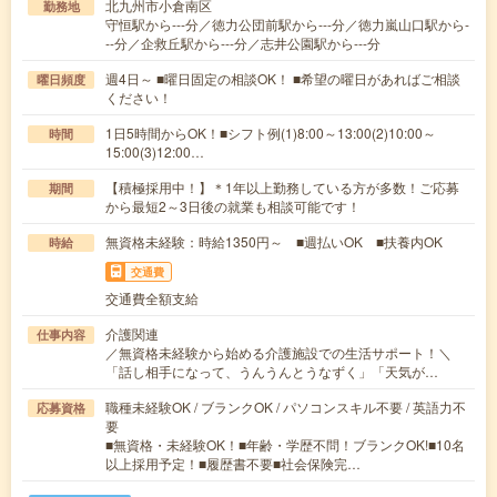
北九州市小倉南区
勤務地
守恒駅から---分／徳力公団前駅から---分／徳力嵐山口駅から-
--分／企救丘駅から---分／志井公園駅から---分
週4日～ ■曜日固定の相談OK！ ■希望の曜日があればご相談
曜日頻度
ください！
1日5時間からOK！■シフト例(1)8:00～13:00(2)10:00～
時間
15:00(3)12:00…
【積極採用中！】＊1年以上勤務している方が多数！ご応募
期間
から最短2～3日後の就業も相談可能です！
無資格未経験：時給1350円～ ■週払いOK ■扶養内OK
時給
交通費
交通費全額支給
介護関連
仕事内容
／無資格未経験から始める介護施設での生活サポート！＼
「話し相手になって、うんうんとうなずく」「天気が…
職種未経験OK / ブランクOK / パソコンスキル不要 / 英語力不
応募資格
要
■無資格・未経験OK！■年齢・学歴不問！ブランクOK!■10名
以上採用予定！■履歴書不要■社会保険完…