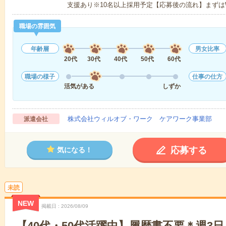
支援あり※10名以上採用予定【応募後の流れ】まずは
職場の雰囲気
年齢層
男女比率
20代
30代
40代
50代
60代
職場の様子
仕事の仕方
活気がある
しずか
株式会社ウィルオブ・ワーク ケアワーク事業部
派遣会社
応募する
気になる！
未読
NEW
掲載日
2026/08/09
【40代・50代活躍中】履歴書不要＊週3