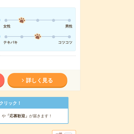
女性
男性
テキパキ
コツコツ
詳しく見る
クリック！
」
や
「応募歓迎」
が届きます！