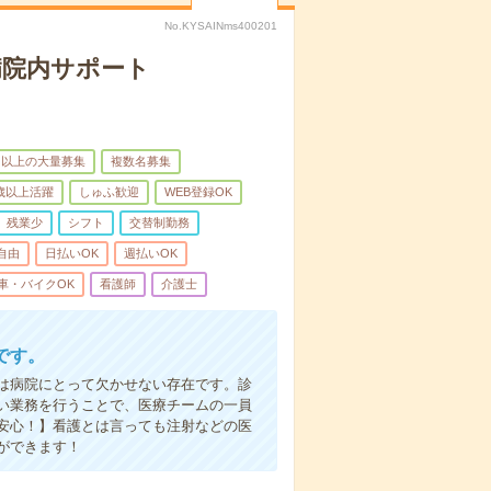
No.KYSAINms400201
病院内サポート
名以上の大量募集
複数名募集
0歳以上活躍
しゅふ歓迎
WEB登録OK
残業少
シフト
交替制勤務
自由
日払いOK
週払いOK
車・バイクOK
看護師
介護士
です。
は病院にとって欠かせない存在です。診
い業務を行うことで、医療チームの一員
安心！】看護とは言っても注射などの医
ができます！