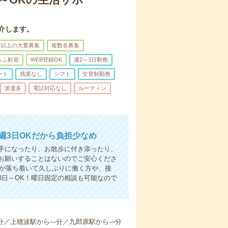
介します。
名以上の大量募集
複数名募集
ゅふ歓迎
WEB登録OK
週2～3日勤務
ート
残業なし
シフト
交替制勤務
派遣多
電話対応なし
ルーティン
週3日OKだから負担少なめ
手になったり、お散歩に付き添ったり、
お願いすることはないのでご安心くださ
てが落ち着いて久しぶりに働く方や、接
3日～OK！曜日固定の相談も可能なので
分／上穂波駅から---分／九郎原駅から---分