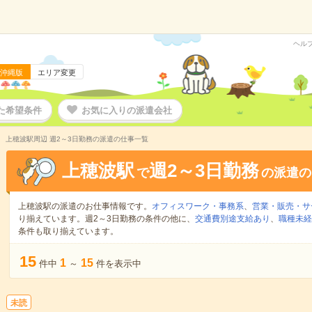
ヘル
沖縄版
エリア変更
た希望条件
お気に入りの派遣会社
上穂波駅周辺 週2～3日勤務の派遣の仕事一覧
上穂波駅
週2～3日勤務
で
の派遣の
上穂波駅の派遣のお仕事情報です。
オフィスワーク・事務系
、
営業・販売・サ
り揃えています。週2～3日勤務の条件の他に、
交通費別途支給あり
、
職種未経
条件も取り揃えています。
15
1
15
件中
～
件を表示中
未読