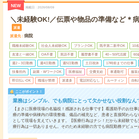
NEW
掲載日
2026/08/09
＼未経験OK!／伝票や物品の準備など＊
派遣
病院
派遣先
職種未経験OK
社会人未経験OK
ブランクOK
既卒第二新卒OK
10
友達と一緒OK
OA不要
英語不要
履歴書不要
40～50代活躍
6
週2～3日勤務
週4日勤務
週5日勤務
土日祝休
17時前までの仕事
扶養控内
副業・WワークOK
医療福祉
交費支給
車通勤可
服装
即日払いOK
職場が禁煙
派遣多
電話対応なし
ルーティン
自転
ここがポイント！
業務はシンプル、でも病院にとって欠かせない役割なん
【まさに医療現場の名脇役！感謝される仕事です】看護助手のお仕事
療の準備や病棟内の環境整備、備品の補充など、患者と直接関わらな
として現場を支えていきます。【医療行為はナシ！だから未経験でも
療行為は一切ありません。そのため未経験の方でも病院勤務デビュー