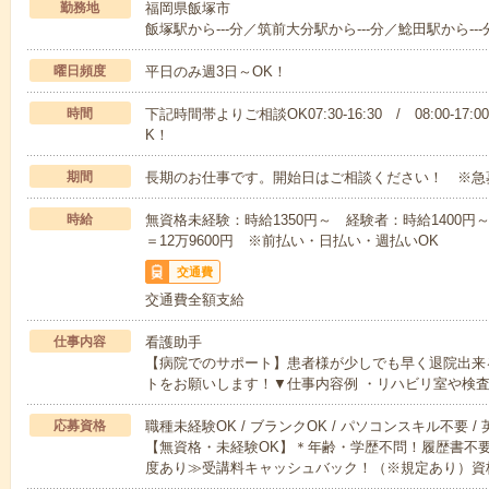
勤務地
福岡県飯塚市
飯塚駅から---分／筑前大分駅から---分／鯰田駅から---
曜日頻度
平日のみ週3日～OK！
時間
下記時間帯よりご相談OK07:30-16:30 / 08:00-17:
K！
期間
長期のお仕事です。開始日はご相談ください！ ※急
時給
無資格未経験：時給1350円～ 経験者：時給1400円～ ■
＝12万9600円 ※前払い・日払い・週払いOK
交通費
交通費全額支給
仕事内容
看護助手
【病院でのサポート】患者様が少しでも早く退院出来
トをお願いします！▼仕事内容例 ・リハビリ室や検
応募資格
職種未経験OK / ブランクOK / パソコンスキル不要 /
【無資格・未経験OK】＊年齢・学歴不問！履歴書不要
度あり≫受講料キャッシュバック！（※規定あり）資