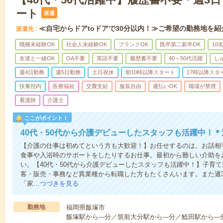
ート
派遣
≪自宅からドアtoドアで30分以内！≫ご希望の勤務地を紹
派遣先
職種未経験OK
社会人未経験OK
ブランクOK
既卒第二新卒OK
10
友達と一緒OK
OA不要
英語不要
履歴書不要
40～50代活躍
し
週4日勤務
週5日勤務
土日祝休
朝10時以降スタート
17時以降スタ
扶養控内
医療福祉
交費支給
服装自由
週払いOK
職場が禁煙
看護師
介護士
ここがポイント！
40代・50代から介護デビューしたスタッフも活躍中！＊
【介護の仕事は初めてという方も大歓迎！】お任せするのは、お話相
食事や入浴時のサポートをしたりするお仕事。最初から難しい介助を
い。【40代・50代から介護デビューしたスタッフも活躍中！】子育
客・販売・事務など異業種から転職した方もたくさんいます。また週
「家…
つづきを見る
勤務地
福岡県飯塚市
飯塚駅から---分／筑前大分駅から---分／鯰田駅から---