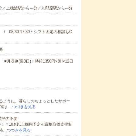
分／上穂波駅から---分／九郎原駅から---分
00 / 08:30-17:30＊シフト固定の相談もO
募
月収例(週3日)：時給1350円×8H×12日
るように、暮らしのちょっとしたサポー
査室ま…
つづきを見る
 英語力不要
！＊10名以上採用予定≪資格取得支援制
格…
つづきを見る