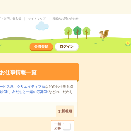
プ・お問い合わせ
サイトマップ
掲載のお問い合わせ
会員登録
ログイン
お仕事情報一覧
ービス系
、
クリエイティブ系
などのお仕事を取
験OK
、
友だちと一緒の応募OK
などのこだわり
新着順
一括
応募