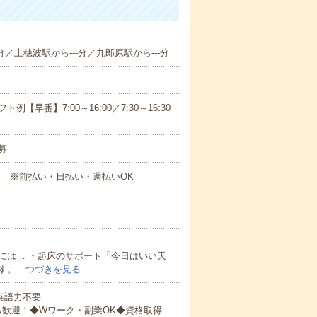
分／上穂波駅から---分／九郎原駅から---分
早番】7:00～16:00／7:30～16:30
募
円～ ※前払い・日払い・週払いOK
には… ・起床のサポート「今日はいい天
す。…
つづきを見る
 英語力不要
も歓迎！◆Wワーク・副業OK◆資格取得