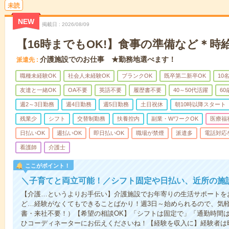
未読
NEW
掲載日
2026/08/09
【16時までもOK!】食事の準備など＊時給
介護施設でのお仕事 ★勤務地選べます！
派遣先
職種未経験OK
社会人未経験OK
ブランクOK
既卒第二新卒OK
10
友達と一緒OK
OA不要
英語不要
履歴書不要
40～50代活躍
6
週2～3日勤務
週4日勤務
週5日勤務
土日祝休
朝10時以降スタート
残業少
シフト
交替制勤務
扶養控内
副業・WワークOK
医療福
日払いOK
週払いOK
即日払いOK
職場が禁煙
派遣多
電話対応
看護師
介護士
ここがポイント！
＼子育てと両立可能！／シフト固定や日払い、近所の施
【介護…というよりお手伝い】介護施設でお年寄りの生活サポートを
ど…経験がなくてもできることばかり！週3日～始められるので、気
書・来社不要！）【希望の相談OK】「シフトは固定で」「通勤時間は
ひコーディネーターにお伝えくださいね！【経験を収入に】経験者は時給