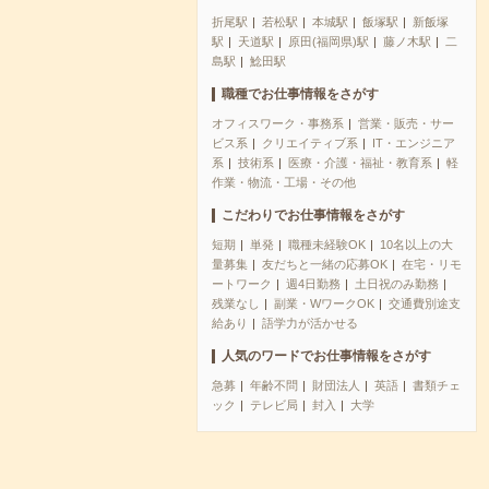
折尾駅
若松駅
本城駅
飯塚駅
新飯塚
駅
天道駅
原田(福岡県)駅
藤ノ木駅
二
島駅
鯰田駅
職種でお仕事情報をさがす
オフィスワーク・事務系
営業・販売・サー
ビス系
クリエイティブ系
IT・エンジニア
系
技術系
医療・介護・福祉・教育系
軽
作業・物流・工場・その他
こだわりでお仕事情報をさがす
短期
単発
職種未経験OK
10名以上の大
量募集
友だちと一緒の応募OK
在宅・リモ
ートワーク
週4日勤務
土日祝のみ勤務
残業なし
副業・WワークOK
交通費別途支
給あり
語学力が活かせる
人気のワードでお仕事情報をさがす
急募
年齢不問
財団法人
英語
書類チェ
ック
テレビ局
封入
大学