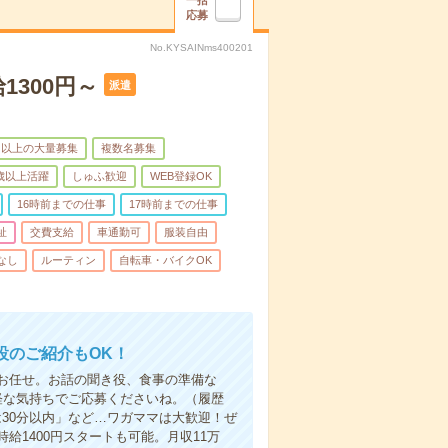
一括
応募
No.KYSAINms400201
1300円～
派遣
名以上の大量募集
複数名募集
0歳以上活躍
しゅふ歓迎
WEB登録OK
16時前までの仕事
17時前までの仕事
祉
交費支給
車通勤可
服装自由
なし
ルーティン
自転車・バイクOK
設のご紹介もOK！
お任せ。お話の聞き役、食事の準備な
軽な気持ちでご応募くださいね。（履歴
30分以内」など…ワガママは大歓迎！ぜ
1400円スタートも可能。月収11万