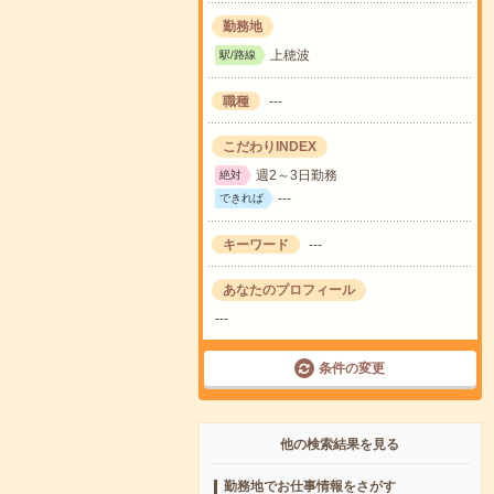
勤務地
上穂波
駅/路線
職種
---
こだわりINDEX
週2～3日勤務
絶対
---
できれば
キーワード
---
あなたのプロフィール
---
条件の変更
他の検索結果を見る
勤務地でお仕事情報をさがす