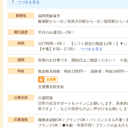
7…
つづきを見る
勤務地
福岡県飯塚市
飯塚駅から---分／筑前大分駅から---分／鯰田駅から---
曜日頻度
平日のみ週3日～OK！
時間
1日7時間～OK！ 【シフト固定の相談もOK！】▼シフト例【
【中番】8:00～17:00／…
つづきを見る
期間
長期のお仕事です。開始日はご相談ください！ ※急
時給
無資格未経験：時給1300円～ 経験者：時給1400
交通費
交通費全額支給
仕事内容
介護関連
日常の生活サポートをメインにお願いします。具体的
気ですよ！」などの気持ちのよい声がけをお願いしま
応募資格
職種未経験OK / ブランクOK / パソコンスキル不要 /
ブランクOK！◆年齢・学歴不問！ブランクのある方