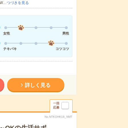
W…
つづきを見る
女性
男性
テキパキ
コツコツ
詳しく見る
一括
応募
No.NTKOHK18_NMT
日～OKの生活サポ