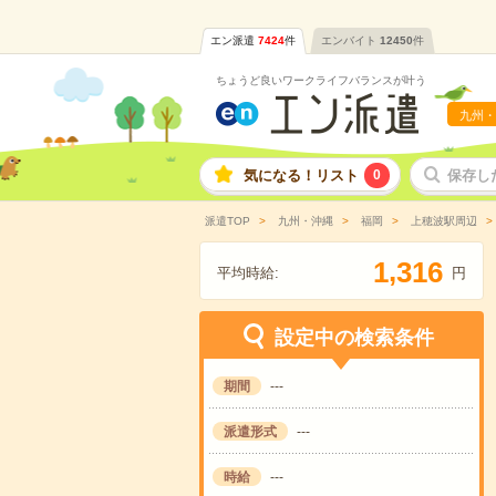
エン派遣
7424
件
エンバイト
12450
件
ちょうど良いワークライフバランスが叶う
九州・
気になる！リスト
0
保存し
派遣TOP
九州・沖縄
福岡
上穂波駅周辺
,
1
3
1
6
平均時給:
円
設定中の検索条件
期間
---
派遣形式
---
時給
---