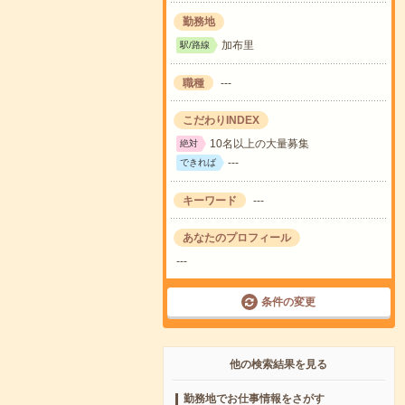
勤務地
加布里
駅/路線
職種
---
こだわりINDEX
10名以上の大量募集
絶対
---
できれば
キーワード
---
あなたのプロフィール
---
条件の変更
他の検索結果を見る
勤務地でお仕事情報をさがす