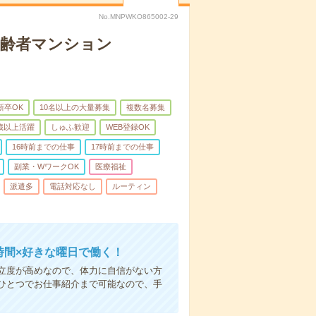
No.MNPWKO865002-29
高齢者マンション
新卒OK
10名以上の大量募集
複数名募集
0歳以上活躍
しゅふ歓迎
WEB登録OK
16時前までの仕事
17時前までの仕事
副業・WワークOK
医療福祉
派遣多
電話対応なし
ルーティン
時間×好きな曜日で働く！
立度が高めなので、体力に自信がない方
ひとつでお仕事紹介まで可能なので、手