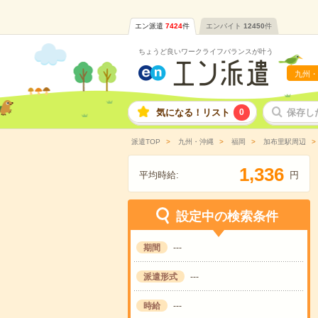
エン派遣
7424
件
エンバイト
12450
件
ちょうど良いワークライフバランスが叶う
九州・
気になる！リスト
0
保存し
派遣TOP
九州・沖縄
福岡
加布里駅周辺
,
1
3
3
6
平均時給:
円
設定中の検索条件
期間
---
派遣形式
---
時給
---