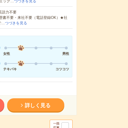
ェック…
つづきを見る
 英語力不要
歴書不要・来社不要（電話登録OK）★社
で…
つづきを見る
女性
男性
テキパキ
コツコツ
詳しく見る
一括
応募