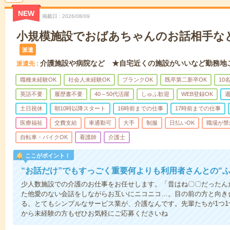
NEW
掲載日
2026/08/09
小規模施設でおばあちゃんのお話相手な
派遣
介護施設や病院など ★自宅近くの施設がいいなど勤務地
派遣先
職種未経験OK
社会人未経験OK
ブランクOK
既卒第二新卒OK
10
英語不要
履歴書不要
40～50代活躍
しゅふ歓迎
WEB登録OK
週
土日祝休
朝10時以降スタート
16時前までの仕事
17時前までの仕事
医療福祉
交費支給
車通勤可
大手
制服
日払いOK
職場が禁
自転車・バイクOK
看護師
介護士
ここがポイント！
“お話だけ”でもすっごく重要何よりも利用者さんとの“
少人数施設での介護のお仕事をお任せします。「昔はね〇〇だったん
た他愛のない会話をしながらお互いにニコニコ…。目の前の方と向き
る。とてもシンプルなサービス業が、介護なんです。先輩たちが1つ
から未経験の方もぜひお気軽にご応募くださいね