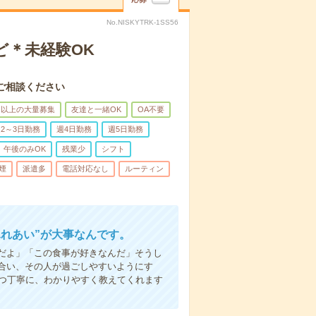
No.NISKYTRK-1SS56
ど＊未経験OK
ご相談ください
名以上の大量募集
友達と一緒OK
OA不要
2～3日勤務
週4日勤務
週5日勤務
午後のみOK
残業少
シフト
煙
派遣多
電話対応なし
ルーティン
ふれあい”が大事なんです。
だよ」「この食事が好きなんだ」そうし
合い、その人が過ごしやすいようにす
1つ丁寧に、わかりやすく教えてくれます