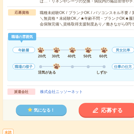
は…・リネンやシーツの交換・病院内の備品管理やチ
応募資格
職種未経験OK / ブランクOK / パソコンスキル不要 /
＼無資格＊未経験OK／★年齢不問・ブランクOK★履
会保険完備＼資格取得支援制度あり／働きながら0円
職場の雰囲気
年齢層
男女比率
20代
30代
40代
50代
60代
職場の様子
仕事の仕方
活気がある
しずか
株式会社ニッソーネット
派遣会社
応募する
気になる！
未読