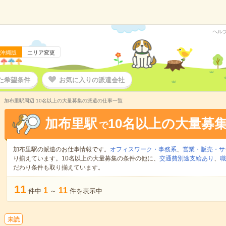
ヘル
沖縄版
エリア変更
た希望条件
お気に入りの派遣会社
加布里駅周辺 10名以上の大量募集の派遣の仕事一覧
加布里駅
10名以上の大量募
で
加布里駅の派遣のお仕事情報です。
オフィスワーク・事務系
、
営業・販売・サ
り揃えています。10名以上の大量募集の条件の他に、
交通費別途支給あり
、
職
だわり条件も取り揃えています。
11
1
11
件中
～
件を表示中
未読