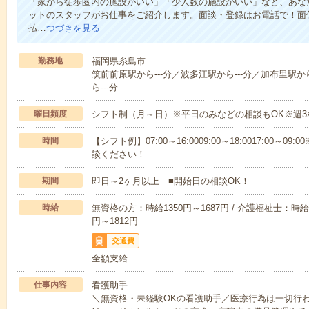
「家から徒歩圏内の施設がいい」「少人数の施設がいい」など、あな
ットのスタッフがお仕事をご紹介します。面談・登録はお電話で！面
払…
つづきを見る
勤務地
福岡県糸島市
筑前前原駅から---分／波多江駅から---分／加布里駅か
ら---分
曜日頻度
シフト制（月～日）※平日のみなどの相談もOK※週3
時間
【シフト例】07:00～16:0009:00～18:0017:00
談ください！
期間
即日～2ヶ月以上 ■開始日の相談OK！
時給
無資格の方：時給1350円～1687円 / 介護福祉士：時給1
円～1812円
交通費
全額支給
仕事内容
看護助手
＼無資格・未経験OKの看護助手／医療行為は一切行