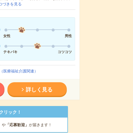
つづきを見る
女性
男性
テキパキ
コツコツ
（医療福祉介護関連）
詳しく見る
クリック！
」
や
「応募歓迎」
が届きます！