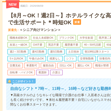
NEW
掲載日
2026/08/09
【8月～OK！週2日～】ホテルライクな
で生活サポート＊時短OK
派遣
＜シニア向けマンション＞
派遣先
職種未経験OK
社会人未経験OK
ブランクOK
大学生歓迎
既卒第二
友達と一緒OK
OA不要
英語不要
履歴書不要
40～50代活躍
6
週2～3日勤務
週4日勤務
週5日勤務
土日祝休
朝10時以降スタート
5ｈ以内OK
午後のみOK
残業なし
シフト
交替制勤務
扶養控内
交費支給
車通勤可
服装自由
日払いOK
週払いOK
職場が禁煙
自転車・バイクOK
看護師
介護士
ここがポイント！
自由なシフト＊7時～、11時～、16時～など好きな勤務
▼高級ホテルのようなキレイな職場で介護のお仕事！入居者さんは自
も長く続けやすいです。▼来社＆履歴書不要！自宅にいながらスマホ
間なくお仕事スタートできます。