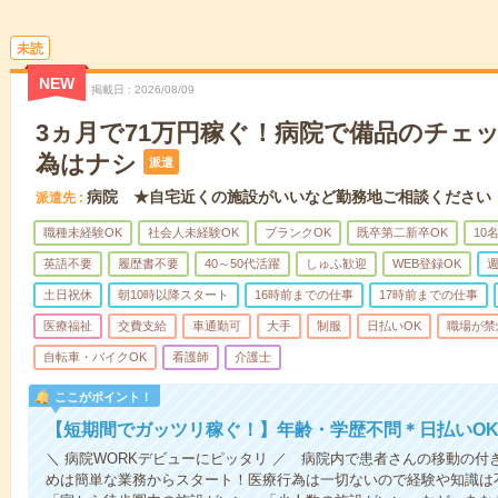
未読
NEW
掲載日
2026/08/09
3ヵ月で71万円稼ぐ！病院で備品のチェ
為はナシ
派遣
病院 ★自宅近くの施設がいいなど勤務地ご相談ください
派遣先
職種未経験OK
社会人未経験OK
ブランクOK
既卒第二新卒OK
10
英語不要
履歴書不要
40～50代活躍
しゅふ歓迎
WEB登録OK
週
土日祝休
朝10時以降スタート
16時前までの仕事
17時前までの仕事
医療福祉
交費支給
車通勤可
大手
制服
日払いOK
職場が禁
自転車・バイクOK
看護師
介護士
ここがポイント！
【短期間でガッツリ稼ぐ！】年齢・学歴不問＊日払いOK
＼ 病院WORKデビューにピッタリ ／ 病院内で患者さんの移動の
めは簡単な業務からスタート！医療行為は一切ないので経験や知識は