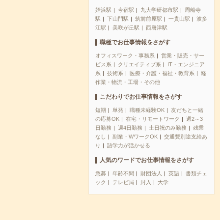
姪浜駅
今宿駅
九大学研都市駅
周船寺
駅
下山門駅
筑前前原駅
一貴山駅
波多
江駅
美咲が丘駅
西唐津駅
職種でお仕事情報をさがす
オフィスワーク・事務系
営業・販売・サー
ビス系
クリエイティブ系
IT・エンジニア
系
技術系
医療・介護・福祉・教育系
軽
作業・物流・工場・その他
こだわりでお仕事情報をさがす
短期
単発
職種未経験OK
友だちと一緒
の応募OK
在宅・リモートワーク
週2～3
日勤務
週4日勤務
土日祝のみ勤務
残業
なし
副業・WワークOK
交通費別途支給あ
り
語学力が活かせる
人気のワードでお仕事情報をさがす
急募
年齢不問
財団法人
英語
書類チェ
ック
テレビ局
封入
大学