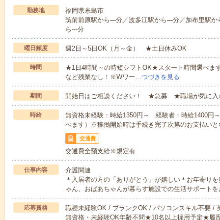
勤務地
福岡県糸島市
筑前前原駅から---分／波多江駅から---分／加布里駅か
ら---分
曜日頻度
週2日～5日OK（月～金） ★土日休みOK
時間
★1日4時間～の時短シフトOK★スタート時間選べます！7:00～1
など残業なし！※Wワー…
つづきを見る
期間
開始日はご相談ください！ ★急募 ★職場が気に入
時給
無資格未経験：時給1350円～ 経験者：時給1400
べます）※稼働開始時は手続き完了次第のお支払いと
交通費
交通費全額支給※規定有
仕事内容
介護関連
＊入居者の方の「ありがとう」が嬉しい＊お年寄りを
ゃん、おばあちゃんが暮らす施設での生活サポートを
応募資格
職種未経験OK / ブランクOK / パソコンスキル不要 /
無資格・未経験OK年齢不問★10名以上採用予定★履