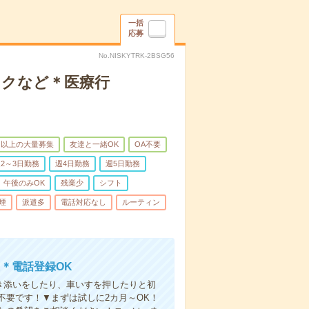
一括
応募
No.NISKYTRK-2BSG56
ックなど＊医療行
名以上の大量募集
友達と一緒OK
OA不要
2～3日勤務
週4日勤務
週5日勤務
午後のみOK
残業少
シフト
煙
派遣多
電話対応なし
ルーティン
＊電話登録OK
付き添いをしたり、車いすを押したりと初
不要です！▼まずは試しに2カ月～OK！