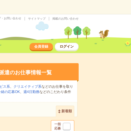
プ・お問い合わせ
サイトマップ
掲載のお問い合わせ
会員登録
ログイン
派遣のお仕事情報一覧
ビス系
、
クリエイティブ系
などのお仕事を取り
緒の応募OK
、
週4日勤務
などのこだわり条件
新着順
一括
応募