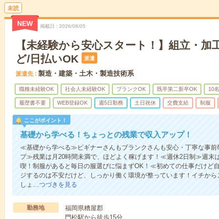
未読
NEW
掲載日
2026/08/05
【未経験から安心スタート！】組立・加
ど/日払いOK
派遣
製造・建築・土木・製造技術系
派遣先
職種未経験OK
社会人未経験OK
ブランクOK
既卒第二新卒OK
10
履歴書不要
WEB登録OK
週5日勤務
土日祝休
交費支給
制服
ここがポイント！
基礎から学べる！ちょっとの残業で収入アップ！
≪基礎から学べる≫ビギナーさんもブランクさんも安心・丁寧な事前
プ≫残業は月20時間未満で、ほどよく稼げます！≪週休2日制≫週末
喫！制服があると毎日の服選びに悩まずOK！≪初めての仕事だけど
ジするのは不安だけど、しっかり働く環境が整っています！イチからス
しょ…
つづきを見る
勤務地
福岡県糟屋郡
門松駅から徒歩15分