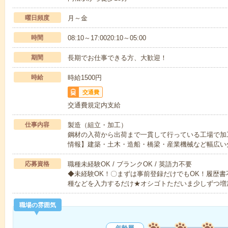
曜日頻度
月～金
時間
08:10～17:0020:10～05:00
期間
長期でお仕事できる方、大歓迎！
時給
時給1500円
交通費
交通費規定内支給
仕事内容
製造（組立・加工）
鋼材の入荷から出荷まで一貫して行っている工場で加
情報】建築・土木・造船・橋梁・産業機械など幅広い
応募資格
職種未経験OK / ブランクOK / 英語力不要
◆未経験OK！〇まずは事前登録だけでもOK！履歴
種などを入力するだけ★オシゴトただいま少しずつ増
職場の雰囲気
年齢層