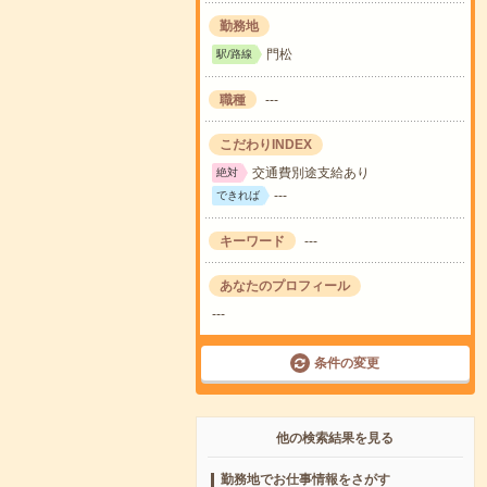
勤務地
門松
駅/路線
職種
---
こだわりINDEX
交通費別途支給あり
絶対
---
できれば
キーワード
---
あなたのプロフィール
---
条件の変更
他の検索結果を見る
勤務地でお仕事情報をさがす