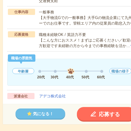
交通費支給
仕事内容
一般事務
【大手物流Gでの一般事務】大手Gの物流企業にて九
ーでのお仕事です。管轄エリア内の従業員の勤怠入力
応募資格
職種未経験OK / 英語力不要
【こんな方におススメ！まずはご応募ください／歓迎条件
方歓迎です未経験の方から今までの事務経験を活か…
職場の雰囲気
年齢層
職場の様子
20代
30代
40代
50代
60代
アデコ株式会社
派遣会社
応募する
気になる！