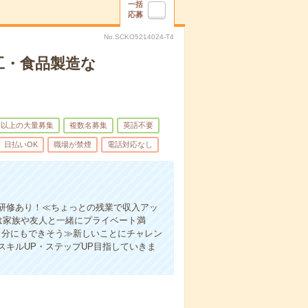
一括
応募
No.SCKO5214024-T4
工・食品製造な
名以上の大量募集
複数名募集
英語不要
日払いOK
職場が禁煙
電話対応なし
研修あり！≪ちょっとの残業で収入アッ
は家族や友人と一緒にプライベート満
自分にもできそう≫新しいことにチャレン
キルUP・ステップUP目指していきま