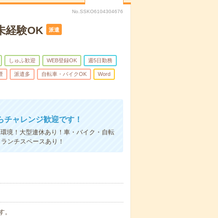
No.SSKO6104304676
未経験OK
派遣
しゅふ歓迎
WEB登録OK
週5日勤務
煙
派遣多
自転車・バイクOK
Word
らチャレンジ歓迎です！
い環境！大型連休あり！車・バイク・自転
！ランチスペースあり！
です。