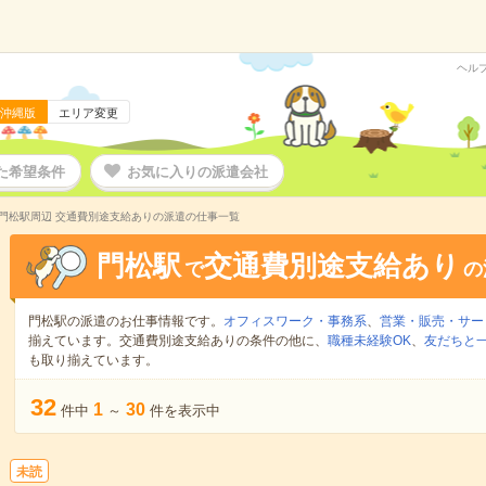
ヘル
沖縄版
エリア変更
た希望条件
お気に入りの派遣会社
門松駅周辺 交通費別途支給ありの派遣の仕事一覧
門松駅
交通費別途支給あり
で
の
門松駅の派遣のお仕事情報です。
オフィスワーク・事務系
、
営業・販売・サー
揃えています。交通費別途支給ありの条件の他に、
職種未経験OK
、
友だちと一
も取り揃えています。
32
1
30
件中
～
件を表示中
未読