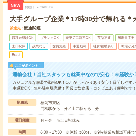
NEW
掲載日
2026/08/06
大手グループ企業＊17時30分で帰れる＊
流通関連
派遣先
職種未経験OK
ブランクOK
既卒第二新卒OK
英語不要
履歴書不要
土日祝休
残業なし
交費支給
車通勤可
社食/補助あり
職場が分
Excel
ここがポイント！
運輸会社！当社スタッフも就業中なので安心！未経験か
カジュアルな服装で勤務OK！OJTがしっかりあり安心！質問しやす
車通勤OK！無料駐車場完備！周辺に飲食店・コンビニあり便利です
勤務地
福岡市東区
門松駅から---分／土井駅から---分
曜日頻度
月～金 ※土日祝休み
時間
8:30～17:30 ※休憩は60分。※9時始業も相談可能