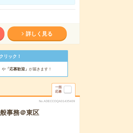
詳しく見る
クリック！
」
や
「応募歓迎」
が届きます！
一括
応募
No.ADECCOQA01435409
般事務＠東区