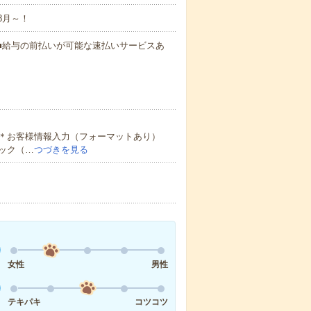
8月～！
円～ ■給与の前払いが可能な速払いサービスあ
＊お客様情報入力（フォーマットあり）
ック（…
つづきを見る
女性
男性
テキパキ
コツコツ