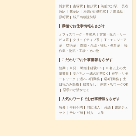
博多駅
吉塚駅
柚須駅
筑前大分駅
長者
原駅
篠栗駅
桂川(福岡県)駅
九郎原駅
原町駅
城戸南蔵院前駅
職種でお仕事情報をさがす
オフィスワーク・事務系
営業・販売・サー
ビス系
クリエイティブ系
IT・エンジニア
系
技術系
医療・介護・福祉・教育系
軽
作業・物流・工場・その他
こだわりでお仕事情報をさがす
短期
単発
職種未経験OK
10名以上の大
量募集
友だちと一緒の応募OK
在宅・リモ
ートワーク
週2～3日勤務
週4日勤務
土
日祝のみ勤務
残業なし
副業・WワークOK
語学力が活かせる
人気のワードでお仕事情報をさがす
急募
年齢不問
財団法人
英語
書類チェ
ック
テレビ局
封入
大学