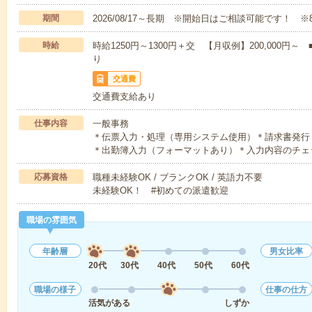
期間
2026/08/17～長期 ※開始日はご相談可能です！ ※
時給
時給1250円～1300円＋交 【月収例】200,000
り
交通費
交通費支給あり
仕事内容
一般事務
＊伝票入力・処理（専用システム使用）＊請求書発行
＊出勤簿入力（フォーマットあり）＊入力内容のチェ
応募資格
職種未経験OK / ブランクOK / 英語力不要
未経験OK！ #初めての派遣歓迎
職場の雰囲気
年齢層
男女比率
20代
30代
40代
50代
60代
職場の様子
仕事の仕方
活気がある
しずか