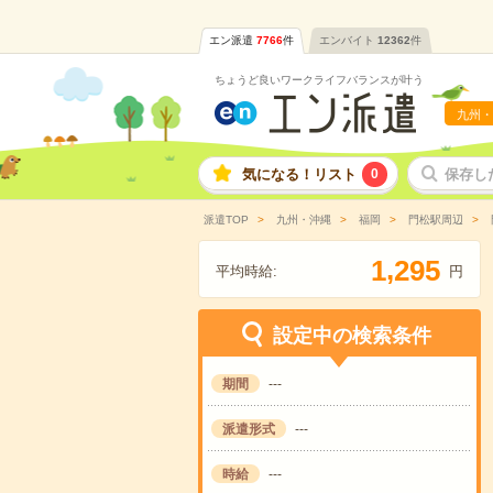
エン派遣
7766
件
エンバイト
12362
件
ちょうど良いワークライフバランスが叶う
九州・
気になる！リスト
0
保存し
派遣TOP
九州・沖縄
福岡
門松駅周辺
,
1
2
9
5
平均時給:
円
設定中の検索条件
期間
---
派遣形式
---
時給
---