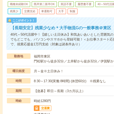
職種未経験OK
既卒第二新卒OK
英語不要
履歴書不要
40～50代活
残業少
交費支給
車通勤可
大手
制服
ここがポイント！
【長期安定】残業少なめ＊大手物流Gの一般事務＠東区
40代～50代活躍中！【嬉しい土日休み】和気あいあいとした雰囲気の
でもどこでも、パソコンやスマホから登録可能！＜お仕事スタート応
で、就業応援金1万円支給（対象は諸条件あり）
勤務地
福岡市東区
門松駅から徒歩32分／土井駅から徒歩32分／伊賀駅か
曜日頻度
月～金※土日休み！
時間
8:30～17:30(実働:8時間) (休憩60分) ※残業なし
期間
【急募】即日～長期（3カ月以上）
時給
時給1280円
交通費