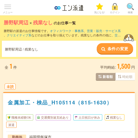
メニュー
気になる!
ログイン
検索
勝野駅周辺
×
残業なし
のお仕事一覧
勝野駅の派遣のお仕事情報です。
オフィスワーク・事務系
、
営業・販売・サービス系
、
クリエイティブ系
などのお仕事を取り揃えています。残業なしの条件の他に、
交通
費別途支給あり
、
職種未経験OK
、
友だちと一緒の応募OK
などのこだわり条件も取り
揃えています。
条件の変更
勝野駅周辺 / 残業なし
1
1,500
全
件
平均時給:
円
時給順
新着順
未読
金属加工・検品_H105114（815-1630）
職種未経験OK
交通費別途支給あり
土日祝日が休み
残業なし
派遣
福岡県飯塚市
勤務地