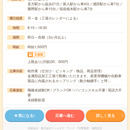
直方駅から徒歩21分／新入駅から車4分／感田駅から車7分／
勝野駅から車10分／筑前植木駅から車7分
月～金（工場カレンダーによる）
曜日頻度
8:15～16:30
時間
即日～長期（3か月以上）
期間
時給1,500円
時給
交通費
上限あり(月額)30、000円
軽作業（仕分け・ピッキング・検品、商品管理）
仕事内容
金属部品加工工場で勤務いただきます。産業用機械や自動車
製品に内蔵されるカップリング（動力軸継手）と呼…
職種未経験OK / ブランクOK / パソコンスキル不要 / 英語力不
応募資格
要
未経験歓迎
気になる!
応募へ進む
詳しく見る
派遣会社
株式会社ウィルオブ・ワーク FO事業部 福岡支店