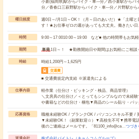
小倉(福岡県)駅からバイク・車---分／西小倉駅からバイ
分／香春口三萩野駅からバイク・車---分／片野駅からバ
曜日頻度
週0日～/月1日～OK！（月～日のあいだ）★「土曜
す！★お仕事ゼロの週があっても大丈夫。働きたい日
時間
9:00～17:0010:00～19:00 など■ 他の時間帯も
期間
単発
1日～！ ★勤務開始日や期間はお気軽にご相談
時給
時給1,200円～1,625円
交通費
■ 交通費規定内支給 ※派遣先による
仕事内容
軽作業（仕分け・ピッキング・検品、商品管理）
＼文房具の仕分け／＜とってもシンプルなので未経験
や書籍などの仕分け・梱包▼商品のシール貼り・パッ
応募資格
職種未経験OK / ブランクOK / パソコンスキル不要 /
▼未経験OK！（副業歓迎☆）▼高校生不可▼携帯電
後のご連絡はメールです。「81100_info@ca…
つづき
派遣会社
株式会社バイトレ（キャムコムグループ）