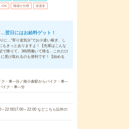
いOK
職場が分煙
派遣多
て…翌日にはお給料ゲット！
りに…“寄り道気分”でお小遣い稼ぎ、し
にもきっとありますよ！【先輩はこんな
駅で降りて、3時間働いて帰る…これだけ
きに受け取れるのも便利です！【始める
ク・車---分／南小倉駅からバイク・車---
イク・車---分
～22:0017:00～22:00 などこちら以外の