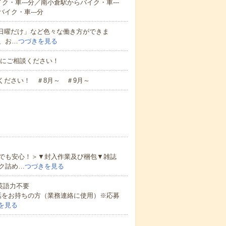
ク・車---分／南小倉駅からバイク・車---
イク・車---分
と日曜だけ」など色々な働き方ができま
、お…
つづきを見る
お気軽にご相談ください！
ください！ ＃8月～ ＃9月～
でも安心！＞▼封入作業及び梱包▼雑誌
ク詰め…
つづきを見る
 英語力不要
話をお持ちの方（業務連絡に使用）※応募
を見る