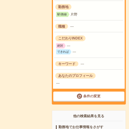
勤務地
片野
駅/路線
職種
---
こだわりINDEX
---
絶対
---
できれば
キーワード
---
あなたのプロフィール
---
条件の変更
他の検索結果を見る
勤務地でお仕事情報をさがす