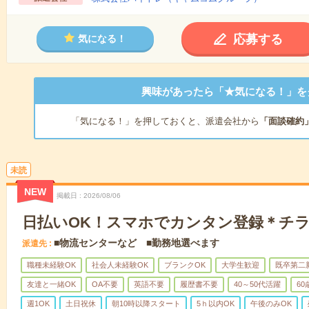
応募する
気になる！
興味があったら「★気になる！」を
「気になる！」を押しておくと、派遣会社から
「面談確約
未読
NEW
掲載日
2026/08/06
日払いOK！スマホでカンタン登録＊チ
■物流センターなど ■勤務地選べます
派遣先
職種未経験OK
社会人未経験OK
ブランクOK
大学生歓迎
既卒第二
友達と一緒OK
OA不要
英語不要
履歴書不要
40～50代活躍
6
週1OK
土日祝休
朝10時以降スタート
5ｈ以内OK
午後のみOK