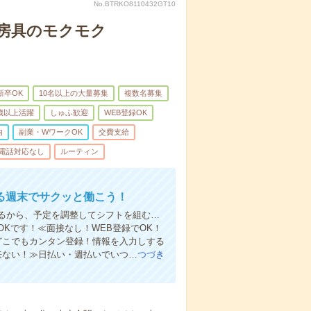
No.BTRKO8110432GT10
文房具のモクモク
新卒OK
10名以上の大量募集
複数名募集
0歳以上活躍
しゅふ歓迎
WEB登録OK
内
副業・WワークOK
交費支給
電話対応なし
ルーティン
る週末でサクッと働こう！
るから、予定を調整してシフトを組む…
Kです！≪面接なし！WEB登録でOK！
もどこでもカンタン登録！情報を入力しする
来ない！≫日払い・週払いでいつ…
つづき