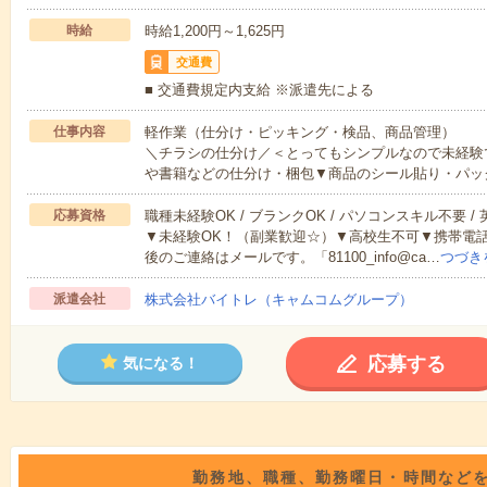
時給
時給1,200円～1,625円
交通費
■ 交通費規定内支給 ※派遣先による
仕事内容
軽作業（仕分け・ピッキング・検品、商品管理）
＼チラシの仕分け／＜とってもシンプルなので未経験
や書籍などの仕分け・梱包▼商品のシール貼り・パッ
応募資格
職種未経験OK / ブランクOK / パソコンスキル不要 /
▼未経験OK！（副業歓迎☆）▼高校生不可▼携帯電
後のご連絡はメールです。「81100_info@ca…
つづき
派遣会社
株式会社バイトレ（キャムコムグループ）
応募する
気になる！
勤務地、職種、勤務曜日・時間など