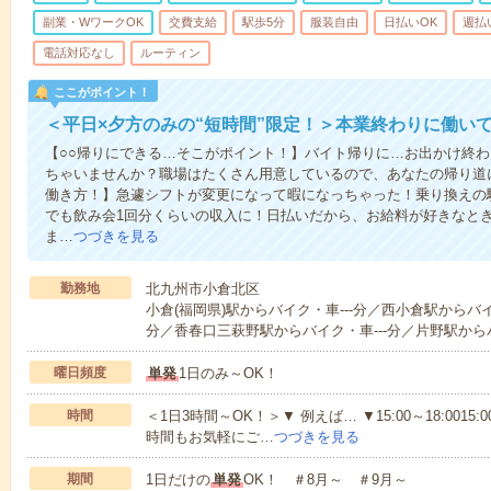
副業・WワークOK
交費支給
駅歩5分
服装自由
日払いOK
週払
電話対応なし
ルーティン
ここがポイント！
＜平日×夕方のみの“短時間”限定！＞本業終わりに働い
【○○帰りにできる…そこがポイント！】バイト帰りに…お出かけ終わ
ちゃいませんか？職場はたくさん用意しているので、あなたの帰り道
働き方！】急遽シフトが変更になって暇になっちゃった！乗り換えの
でも飲み会1回分くらいの収入に！日払いだから、お給料が好きなと
ま…
つづきを見る
勤務地
北九州市小倉北区
小倉(福岡県)駅からバイク・車---分／西小倉駅からバイ
分／香春口三萩野駅からバイク・車---分／片野駅からバ
曜日頻度
単発
1日のみ～OK！
時間
＜1日3時間～OK！＞▼ 例えば… ▼15:00～18:0015:00
時間もお気軽にご…
つづきを見る
期間
1日だけの
単発
OK！ ＃8月～ ＃9月～