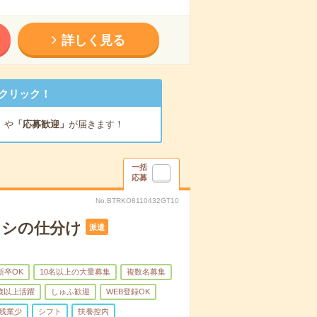
詳しく見る
クリック！
」
や
「応募歓迎」
が届きます！
一括
応募
No.BTRKO8110432GT10
ラシの仕分け
派遣
新卒OK
10名以上の大量募集
複数名募集
0歳以上活躍
しゅふ歓迎
WEB登録OK
残業少
シフト
扶養控内