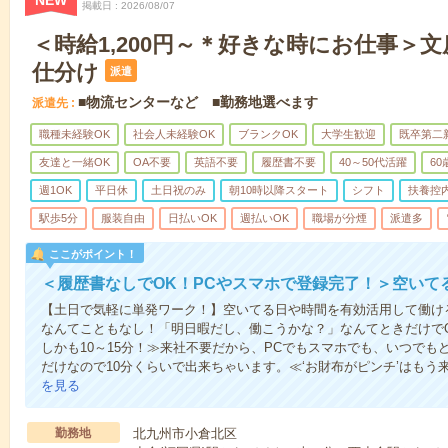
NEW
掲載日
2026/08/07
＜時給1,200円～＊好きな時にお仕事＞
仕分け
派遣
■物流センターなど ■勤務地選べます
派遣先
職種未経験OK
社会人未経験OK
ブランクOK
大学生歓迎
既卒第二
友達と一緒OK
OA不要
英語不要
履歴書不要
40～50代活躍
6
週1OK
平日休
土日祝のみ
朝10時以降スタート
シフト
扶養控
駅歩5分
服装自由
日払いOK
週払いOK
職場が分煙
派遣多
ここがポイント！
＜履歴書なしでOK！PCやスマホで登録完了！＞空いて
【土日で気軽に単発ワーク！】空いてる日や時間を有効活用して働け
なんてこともなし！「明日暇だし、働こうかな？」なんてときだけでO
しかも10～15分！≫来社不要だから、PCでもスマホでも、いつで
だけなので10分くらいで出来ちゃいます。≪‘お財布がピンチ’はもう
を見る
勤務地
北九州市小倉北区