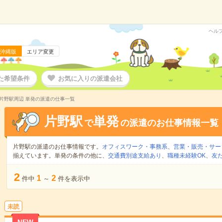
ヘル
沖縄版
エリア変更
た希望条件
お気に入りの派遣会社
片野駅周辺 単発の派遣の仕事一覧
片野駅
単発
で
の派遣のお仕事情報一覧
片野駅の派遣のお仕事情報です。
オフィスワーク・事務系
、
営業・販売・サー
揃えています。単発の条件の他に、
交通費別途支給あり
、
職種未経験OK
、
友
2
1
2
件中
～
件を表示中
未読