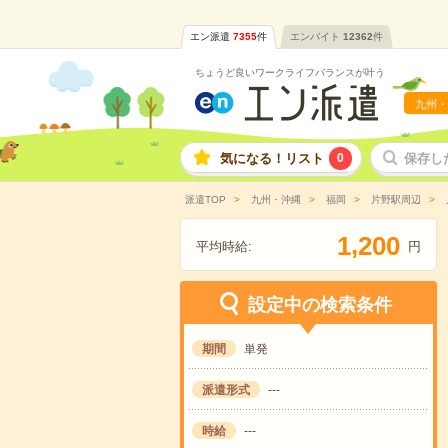
エン派遣
7355
件
エンバイト
12362
件
ちょうど良いワークライフバランスが叶う
九州・
気になる！リスト
0
保存し
派遣TOP
九州・沖縄
福岡
片野駅周辺
,
1
2
0
0
平均時給:
円
設定中の検索条件
期間
単発
派遣形式
---
時給
---