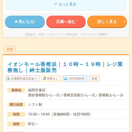
もっと見る
気になる!
応募へ進む
詳しく見る
派遣会社
日研トータルソーシング株式会社 メディカルケア事業部
未読
イオンモール香椎浜｜１０時～１９時｜レジ業
務無し｜紳士服販売
交通費別途支給あり
残業なし
WEB登録OK
派遣
福岡市東区
勤務地
西鉄香椎駅から---分／香椎宮前駅から---分／香椎駅から---分
シフト制
曜日頻度
10:00～19:00（実働8時間・休憩1時間）
時間
即日～
期間