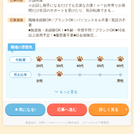
仕事内容
≪お話し相手になるだけでも立派な介護！≫＊お年寄りが昼
間だけ生活のサポートを受けたり、気分転換できる…
職種未経験OK / ブランクOK / パソコンスキル不要 / 英語力不
応募資格
要
■無資格・未経験OK！■年齢・学歴不問！ブランクOK!■10名
以上採用予定！■履歴書不要■社会保険完…
職場の雰囲気
年齢層
20代
30代
40代
50代
60代
男女比率
女性
男性
もっと見る
気になる!
応募へ進む
詳しく見る
派遣会社
日研トータルソーシング株式会社 メディカルケア事業部