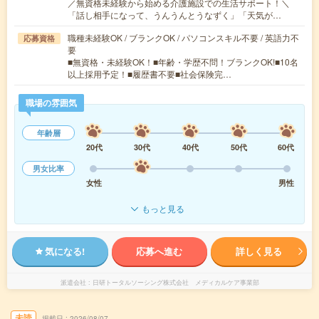
／無資格未経験から始める介護施設での生活サポート！＼
「話し相手になって、うんうんとうなずく」「天気が…
職種未経験OK / ブランクOK / パソコンスキル不要 / 英語力不
応募資格
要
■無資格・未経験OK！■年齢・学歴不問！ブランクOK!■10名
以上採用予定！■履歴書不要■社会保険完…
職場の雰囲気
年齢層
20代
30代
40代
50代
60代
男女比率
女性
男性
もっと見る
気になる!
応募へ進む
詳しく見る
派遣会社
日研トータルソーシング株式会社 メディカルケア事業部
未読
掲載日
2026/08/07