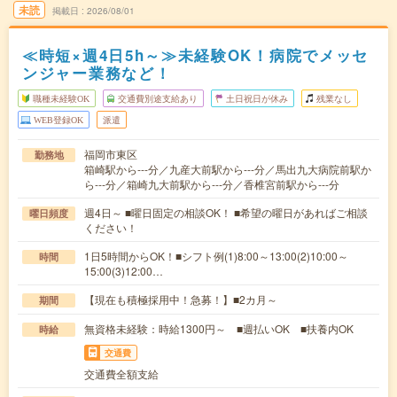
未読
掲載日
2026/08/01
≪時短×週4日5h～≫未経験OK！病院でメッセ
ンジャー業務など！
職種未経験OK
交通費別途支給あり
土日祝日が休み
残業なし
WEB登録OK
派遣
福岡市東区
勤務地
箱崎駅から---分／九産大前駅から---分／馬出九大病院前駅か
ら---分／箱崎九大前駅から---分／香椎宮前駅から---分
週4日～ ■曜日固定の相談OK！ ■希望の曜日があればご相談
曜日頻度
ください！
1日5時間からOK！■シフト例(1)8:00～13:00(2)10:00～
時間
15:00(3)12:00…
【現在も積極採用中！急募！】■2カ月～
期間
無資格未経験：時給1300円～ ■週払いOK ■扶養内OK
時給
交通費
交通費全額支給