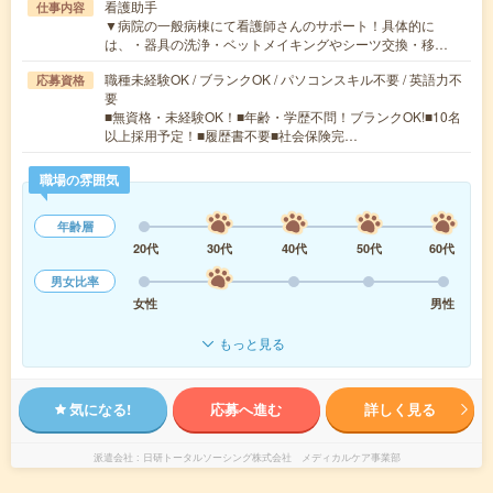
看護助手
仕事内容
▼病院の一般病棟にて看護師さんのサポート！具体的に
は、・器具の洗浄・ベットメイキングやシーツ交換・移…
職種未経験OK / ブランクOK / パソコンスキル不要 / 英語力不
応募資格
要
■無資格・未経験OK！■年齢・学歴不問！ブランクOK!■10名
以上採用予定！■履歴書不要■社会保険完…
職場の雰囲気
年齢層
20代
30代
40代
50代
60代
男女比率
女性
男性
もっと見る
気になる!
応募へ進む
詳しく見る
派遣会社
日研トータルソーシング株式会社 メディカルケア事業部