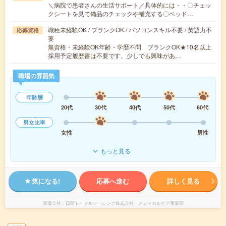
＼病院で患者さんの生活サポート／具体的には・・〇チェッ
クシートを見て備品のチェックや補充する〇ベッド…
職種未経験OK / ブランクOK / パソコンスキル不要 / 英語力不
応募資格
要
無資格・未経験OK年齢・学歴不問 ブランクOK★10名以上
採用予定履歴書は不要です。少しでも興味があ…
職場の雰囲気
年齢層
20代
30代
40代
50代
60代
男女比率
女性
男性
もっと見る
気になる!
応募へ進む
詳しく見る
派遣会社
日研トータルソーシング株式会社 メディカルケア事業部