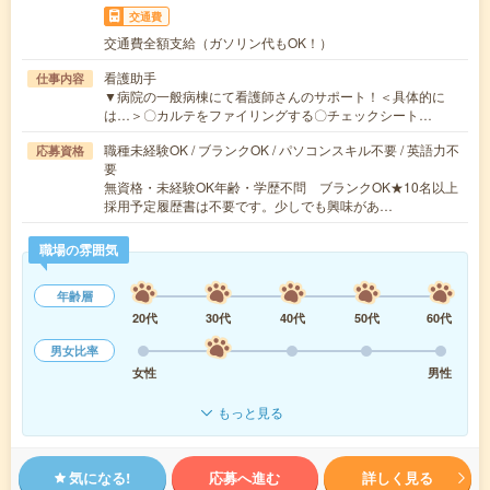
交通費
交通費全額支給（ガソリン代もOK！）
看護助手
仕事内容
▼病院の一般病棟にて看護師さんのサポート！＜具体的に
は…＞〇カルテをファイリングする〇チェックシート…
職種未経験OK / ブランクOK / パソコンスキル不要 / 英語力不
応募資格
要
無資格・未経験OK年齢・学歴不問 ブランクOK★10名以上
採用予定履歴書は不要です。少しでも興味があ…
職場の雰囲気
年齢層
20代
30代
40代
50代
60代
男女比率
女性
男性
もっと見る
気になる!
応募へ進む
詳しく見る