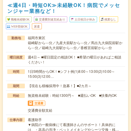
≪週4日・時短OK≫未経験OK！病院でメッセ
ンジャー業務など！
職種未経験OK
交通費別途支給あり
土日祝日が休み
残業なし
WEB登録OK
派遣
福岡市東区
勤務地
箱崎駅から---分／九産大前駅から---分／馬出九大病院前駅か
ら---分／箱崎九大前駅から---分／香椎宮前駅から---分
週4日～ ■曜日固定の相談OK！ ■希望の曜日があればご相談
曜日頻度
ください！
1日5時間からOK！■シフト例(1)8:00～13:00(2)10:00～
時間
15:00(3)12:00…
【現在も積極採用中！急募！】■2カ月～
期間
無資格未経験：時給1300円～ ■週払いOK ■扶養内OK
時給
交通費
交通費全額支給
看護助手
仕事内容
▼病院の一般病棟にて看護師さんのサポート！具体的に
は、・器具の洗浄・ベットメイキングやシーツ交換・移…