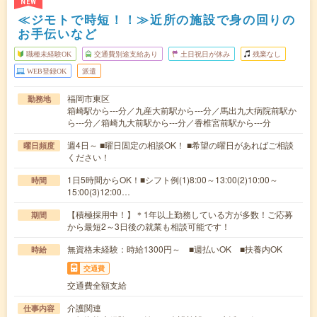
NEW
≪ジモトで時短！！≫近所の施設で身の回りの
お手伝いなど
職種未経験OK
交通費別途支給あり
土日祝日が休み
残業なし
WEB登録OK
派遣
福岡市東区
勤務地
箱崎駅から---分／九産大前駅から---分／馬出九大病院前駅か
ら---分／箱崎九大前駅から---分／香椎宮前駅から---分
週4日～ ■曜日固定の相談OK！ ■希望の曜日があればご相談
曜日頻度
ください！
1日5時間からOK！■シフト例(1)8:00～13:00(2)10:00～
時間
15:00(3)12:00…
【積極採用中！】＊1年以上勤務している方が多数！ご応募
期間
から最短2～3日後の就業も相談可能です！
無資格未経験：時給1300円～ ■週払いOK ■扶養内OK
時給
交通費
交通費全額支給
介護関連
仕事内容