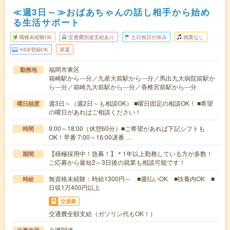
≪週3日～≫おばあちゃんの話し相手から始め
る生活サポート
職種未経験OK
交通費別途支給あり
土日祝日が休み
残業なし
WEB登録OK
派遣
福岡市東区
勤務地
箱崎駅から---分／九産大前駅から---分／馬出九大病院前駅か
ら---分／箱崎九大前駅から---分／香椎宮前駅から---分
週3日～（週2日～も相談OK） ■曜日固定の相談OK！ ■希望
曜日頻度
の曜日があればご相談ください！
9:00～18:00（休憩60分）■ご希望があれば下記シフトも
時間
OK！早番 7:00～16:00遅番 …
【積極採用中！急募！】＊1年以上勤務している方が多数！
期間
ご応募から最短2～3日後の就業も相談可能です！
無資格未経験：時給1300円～ ■週払いOK ■扶養内OK ■
時給
日収1万400円以上
交通費
交通費全額支給（ガソリン代もOK！）
介護関連