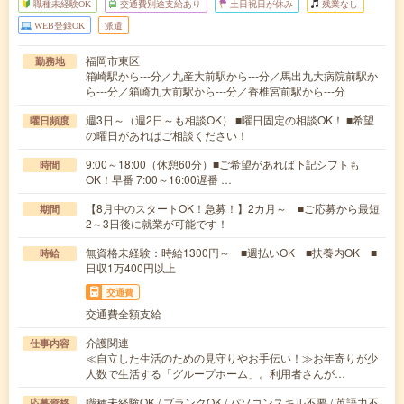
職種未経験OK
交通費別途支給あり
土日祝日が休み
残業なし
WEB登録OK
派遣
福岡市東区
勤務地
箱崎駅から---分／九産大前駅から---分／馬出九大病院前駅か
ら---分／箱崎九大前駅から---分／香椎宮前駅から---分
週3日～（週2日～も相談OK） ■曜日固定の相談OK！ ■希望
曜日頻度
の曜日があればご相談ください！
9:00～18:00（休憩60分）■ご希望があれば下記シフトも
時間
OK！早番 7:00～16:00遅番 …
【8月中のスタートOK！急募！】2カ月～ ■ご応募から最短
期間
2～3日後に就業が可能です！
無資格未経験：時給1300円～ ■週払いOK ■扶養内OK ■
時給
日収1万400円以上
交通費
交通費全額支給
介護関連
仕事内容
≪自立した生活のための見守りやお手伝い！≫お年寄りが少
人数で生活する「グループホーム」。利用者さんが…
職種未経験OK / ブランクOK / パソコンスキル不要 / 英語力不
応募資格