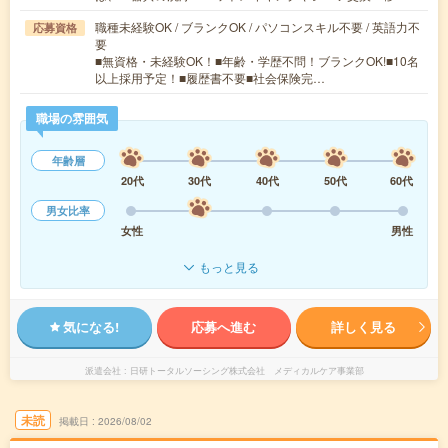
職種未経験OK / ブランクOK / パソコンスキル不要 / 英語力不
応募資格
要
■無資格・未経験OK！■年齢・学歴不問！ブランクOK!■10名
以上採用予定！■履歴書不要■社会保険完…
職場の雰囲気
年齢層
20代
30代
40代
50代
60代
男女比率
女性
男性
もっと見る
気になる!
応募へ進む
詳しく見る
派遣会社
日研トータルソーシング株式会社 メディカルケア事業部
未読
掲載日
2026/08/02