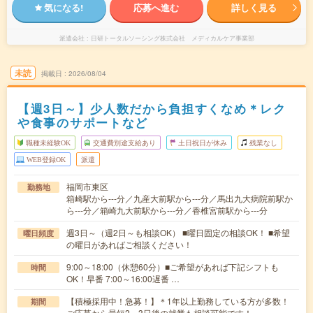
気になる!
応募へ進む
詳しく見る
派遣会社
日研トータルソーシング株式会社 メディカルケア事業部
未読
掲載日
2026/08/04
【週3日～】少人数だから負担すくなめ＊レク
や食事のサポートなど
職種未経験OK
交通費別途支給あり
土日祝日が休み
残業なし
WEB登録OK
派遣
福岡市東区
勤務地
箱崎駅から---分／九産大前駅から---分／馬出九大病院前駅か
ら---分／箱崎九大前駅から---分／香椎宮前駅から---分
週3日～（週2日～も相談OK） ■曜日固定の相談OK！ ■希望
曜日頻度
の曜日があればご相談ください！
9:00～18:00（休憩60分）■ご希望があれば下記シフトも
時間
OK！早番 7:00～16:00遅番 …
【積極採用中！急募！】＊1年以上勤務している方が多数！
期間
ご応募から最短2～3日後の就業も相談可能です！