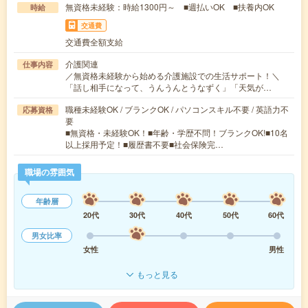
無資格未経験：時給1300円～ ■週払いOK ■扶養内OK
時給
交通費
交通費全額支給
介護関連
仕事内容
／無資格未経験から始める介護施設での生活サポート！＼
「話し相手になって、うんうんとうなずく」「天気が…
職種未経験OK / ブランクOK / パソコンスキル不要 / 英語力不
応募資格
要
■無資格・未経験OK！■年齢・学歴不問！ブランクOK!■10名
以上採用予定！■履歴書不要■社会保険完…
職場の雰囲気
年齢層
20代
30代
40代
50代
60代
男女比率
女性
男性
もっと見る