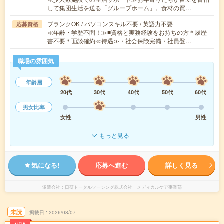
して集団生活を送る「グループホーム」。食材の買…
ブランクOK / パソコンスキル不要 / 英語力不要
応募資格
≪年齢・学歴不問！≫■資格と実務経験をお持ちの方＊履歴
書不要＊面談確約≪待遇≫・社会保険完備・社員登…
職場の雰囲気
年齢層
20代
30代
40代
50代
60代
男女比率
女性
男性
もっと見る
気になる!
応募へ進む
詳しく見る
派遣会社
日研トータルソーシング株式会社 メディカルケア事業部
未読
掲載日
2026/08/07