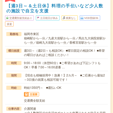
【週3日～＆土日休】料理の手伝いなど少人数
の施設で自立を支援
交通費別途支給あり
土日祝日が休み
残業なし
WEB登録OK
派遣
福岡市東区
勤務地
箱崎駅から---分／九産大前駅から---分／馬出九大病院前駅か
ら---分／箱崎九大前駅から---分／香椎宮前駅から---分
週3日～（週2日～も相談OK） ■曜日固定の相談OK！ ■希望
曜日頻度
の曜日があればご相談ください！
9:00～18:00（休憩60分）■ご希望があれば下記シフトも
時間
OK！早番 7:00～16:00遅番 …
【現在も積極採用中！急募！】2カ月～ ■ご応募から最短2
期間
～3日後の就業も相談可能です！
時給1350円～ ■週払いOK
時給
交通費
交通費全額支給
介護関連
仕事内容
≪少人数施設での生活サポート≫お年寄りたちが自立を目指