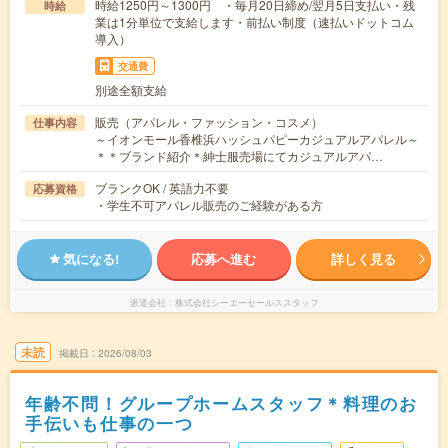
時給1250円～1300円 ・毎月20日締め/翌月5日支払い・残
時給
業は1分単位で支給します・前払い制度（速払いドットコム
導入）
交通費
別途全額支給
販売（アパレル・ファッション・コスメ）
仕事内容
～イオンモール香椎浜ハッシュパピーカジュアルアパレル～
＊＊ブランド紹介＊紳士服売場にてカジュアルアパ…
ブランクOK / 英語力不要
応募資格
・学生不可アパレル販売のご経験がある方
気になる!
応募へ進む
詳しく見る
派遣会社
株式会社シーエーセールススタッフ
未読
掲載日
2026/08/03
年齢不問！グループホームスタッフ＊料理のお
手伝いも仕事の一つ