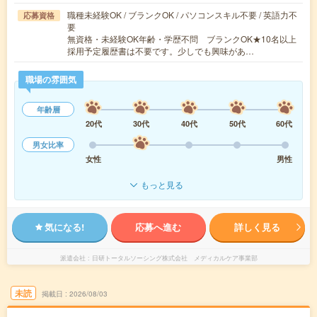
職種未経験OK / ブランクOK / パソコンスキル不要 / 英語力不
応募資格
要
無資格・未経験OK年齢・学歴不問 ブランクOK★10名以上
採用予定履歴書は不要です。少しでも興味があ…
職場の雰囲気
年齢層
20代
30代
40代
50代
60代
男女比率
女性
男性
もっと見る
気になる!
応募へ進む
詳しく見る
派遣会社
日研トータルソーシング株式会社 メディカルケア事業部
未読
掲載日
2026/08/03