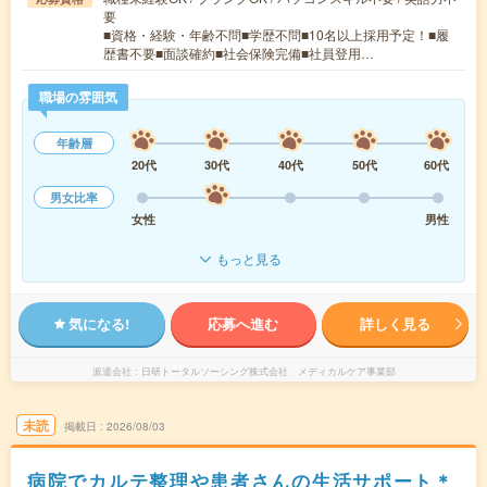
要
■資格・経験・年齢不問■学歴不問■10名以上採用予定！■履
歴書不要■面談確約■社会保険完備■社員登用…
職場の雰囲気
年齢層
20代
30代
40代
50代
60代
男女比率
女性
男性
もっと見る
気になる!
応募へ進む
詳しく見る
派遣会社
日研トータルソーシング株式会社 メディカルケア事業部
未読
掲載日
2026/08/03
病院でカルテ整理や患者さんの生活サポート＊