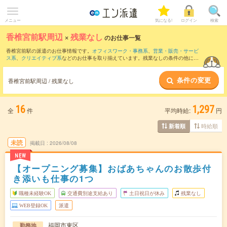
メニュー
気になる!
ログイン
検索
香椎宮前駅周辺
×
残業なし
のお仕事一覧
香椎宮前駅の派遣のお仕事情報です。
オフィスワーク・事務系
、
営業・販売・サービ
ス系
、
クリエイティブ系
などのお仕事を取り揃えています。残業なしの条件の他に、
交通費別途支給あり
、
職種未経験OK
、
友だちと一緒の応募OK
などのこだわり条件も
取り揃えています。
条件の変更
香椎宮前駅周辺 / 残業なし
16
1,297
全
件
平均時給:
円
時給順
新着順
未読
掲載日
2026/08/08
NEW
【オープニング募集】おばあちゃんのお散歩付
き添いも仕事の1つ
職種未経験OK
交通費別途支給あり
土日祝日が休み
残業なし
WEB登録OK
派遣
福岡市東区
勤務地