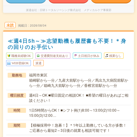
派遣会社
日研トータルソーシング株式会社 メディカルケア事業部
未読
掲載日
2026/08/04
≪週4日5h～≫志望動機も履歴書も不要！＊身
の回りのお手伝い
職種未経験OK
交通費別途支給あり
土日祝日が休み
残業なし
WEB登録OK
派遣
福岡市東区
勤務地
箱崎駅から---分／九産大前駅から---分／馬出九大病院前駅か
ら---分／箱崎九大前駅から---分／香椎宮前駅から---分
週4日～OK ■曜日固定の相談OK！ ■希望の曜日があればご相
曜日頻度
談ください！
1日5時間からOK！■シフト例(1)8:00～13:00(2)10:00～
時間
15:00(3)12:00…
【積極採用中！急募！】＊1年以上勤務している方が多数！
期間
ご応募から最短2～3日後の就業も相談可能です！