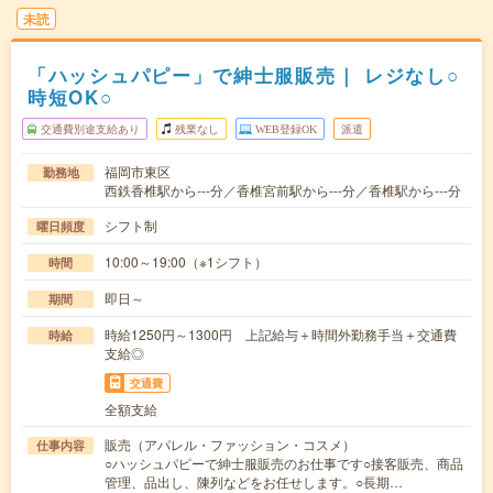
未読
「ハッシュパピー」で紳士服販売｜ レジなし○
時短OK○
交通費別途支給あり
残業なし
WEB登録OK
派遣
福岡市東区
勤務地
西鉄香椎駅から---分／香椎宮前駅から---分／香椎駅から---分
シフト制
曜日頻度
10:00～19:00（※1シフト）
時間
即日～
期間
時給1250円～1300円 上記給与＋時間外勤務手当＋交通費
時給
支給◎
交通費
全額支給
販売（アパレル・ファッション・コスメ）
仕事内容
○ハッシュパピーで紳士服販売のお仕事です○接客販売、商品
管理、品出し、陳列などをお任せします。○長期…