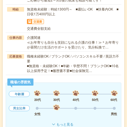
無資格未経験：時給1300円～ ■週払いOK ■扶養内OK ■
時給
日収1万400円以上
交通費
交通費全額支給
介護関連
仕事内容
≪お年寄りも自分も笑顔になれる介護の仕事！≫＊お年寄り
が昼間だけ生活のサポートを受けたり、気分転換で…
職種未経験OK / ブランクOK / パソコンスキル不要 / 英語力不
応募資格
要
■無資格・未経験OK！■年齢・学歴不問！ブランクOK!■10名
以上採用予定！■履歴書不要■社会保険完…
職場の雰囲気
年齢層
20代
30代
40代
50代
60代
男女比率
女性
男性
もっと見る