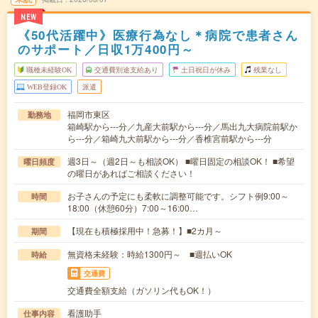
NEW
《50代活躍中》医療行為なし＊病院で患者さん
のサポート／日収1万400円～
職種未経験OK
交通費別途支給あり
土日祝日が休み
残業なし
WEB登録OK
派遣
福岡市東区
勤務地
箱崎駅から---分／九産大前駅から---分／馬出九大病院前駅か
ら---分／箱崎九大前駅から---分／香椎宮前駅から---分
週3日～（週2日～も相談OK） ■曜日固定の相談OK！ ■希望
曜日頻度
の曜日があればご相談ください！
お子さんの予定にも柔軟に調整可能です。シフト例9:00～
時間
18:00（休憩60分）7:00～16:00…
【現在も積極採用中！急募！】■2カ月～
期間
無資格未経験：時給1300円～ ■週払いOK
時給
交通費
交通費全額支給（ガソリン代もOK！）
看護助手
仕事内容