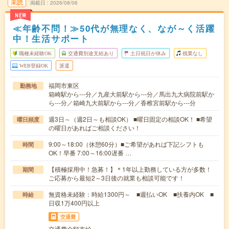
未読
掲載日
2026/08/06
NEW
≪年齢不問！≫50代が無理なく、なが～く活躍
中！生活サポート
職種未経験OK
交通費別途支給あり
土日祝日が休み
残業なし
WEB登録OK
派遣
福岡市東区
勤務地
箱崎駅から---分／九産大前駅から---分／馬出九大病院前駅か
ら---分／箱崎九大前駅から---分／香椎宮前駅から---分
週3日～（週2日～も相談OK） ■曜日固定の相談OK！ ■希望
曜日頻度
の曜日があればご相談ください！
9:00～18:00（休憩60分）■ご希望があれば下記シフトも
時間
OK！早番 7:00～16:00遅番 …
【積極採用中！急募！】＊1年以上勤務している方が多数！
期間
ご応募から最短2～3日後の就業も相談可能です！
無資格未経験：時給1300円～ ■週払いOK ■扶養内OK ■
時給
日収1万400円以上
交通費
交通費全額支給