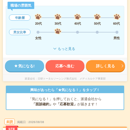
職場の雰囲気
年齢層
20代
30代
40代
50代
60代
男女比率
女性
男性
もっと見る
気になる!
応募へ進む
詳しく見る
派遣会社
日研トータルソーシング株式会社 メディカルケア事業部
興味があったら「★気になる！」をタップ！
「気になる！」を押しておくと、派遣会社から
「面談確約」
や
「応募歓迎」
が届きます！
未読
掲載日
2026/08/08
NEW