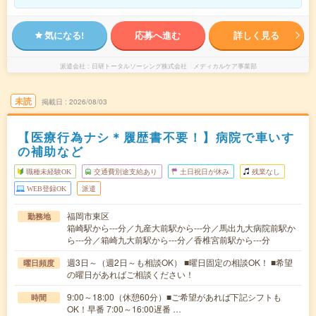
気になる!
応募へ進む
詳しく見る
派遣会社
日研トータルソーシング株式会社 メディカルケア事業部
未読
掲載日
2026/08/03
【医療行為ナシ＊履歴書不要！】病院で車いす
の補助など
職種未経験OK
交通費別途支給あり
土日祝日が休み
残業なし
WEB登録OK
派遣
福岡市東区
勤務地
箱崎駅から---分／九産大前駅から---分／馬出九大病院前駅か
ら---分／箱崎九大前駅から---分／香椎宮前駅から---分
週3日～（週2日～も相談OK） ■曜日固定の相談OK！ ■希望
曜日頻度
の曜日があればご相談ください！
9:00～18:00（休憩60分）■ご希望があれば下記シフトも
時間
OK！早番 7:00～16:00遅番 …