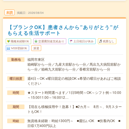
未読
掲載日
2026/08/04
【ブランクOK】患者さんから”ありがとう”が
もらえる生活サポート
職種未経験OK
交通費別途支給あり
土日祝日が休み
残業なし
WEB登録OK
派遣
福岡市東区
勤務地
箱崎駅から---分／九産大前駅から---分／馬出九大病院前駅か
ら---分／箱崎九大前駅から---分／香椎宮前駅から---分
週4日～OK ※曜日固定の相談OK ※希望の曜日があればご相談
曜日頻度
ください
★スタート時間選べます／1日5時間～OK～シフト例～10:00
時間
～15:0011:00～16:0012…
【現在も積極採用中！急募！】■2カ月～ 8月～、9月スター
期間
トもOK！
無資格未経験：時給1300円～ ■週払いOK ■扶養内OK ■
時給
日収1万400円以上