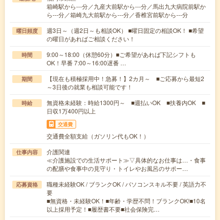
箱崎駅から---分／九産大前駅から---分／馬出九大病院前駅か
ら---分／箱崎九大前駅から---分／香椎宮前駅から---分
週3日～（週2日～も相談OK） ■曜日固定の相談OK！ ■希望
曜日頻度
の曜日があればご相談ください！
9:00～18:00（休憩60分）■ご希望があれば下記シフトも
時間
OK！早番 7:00～16:00遅番 …
【現在も積極採用中！急募！】2カ月～ ■ご応募から最短2
期間
～3日後の就業も相談可能です！
無資格未経験：時給1300円～ ■週払いOK ■扶養内OK ■
時給
日収1万400円以上
交通費
交通費全額支給（ガソリン代もOK！）
介護関連
仕事内容
≪介護施設での生活サポート≫▽具体的なお仕事は…・食事
の配膳や食事中の見守り・トイレやお風呂のサポー…
職種未経験OK / ブランクOK / パソコンスキル不要 / 英語力不
応募資格
要
■無資格・未経験OK！■年齢・学歴不問！ブランクOK!■10名
以上採用予定！■履歴書不要■社会保険完…