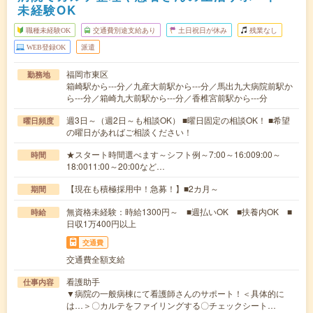
未経験OK
職種未経験OK
交通費別途支給あり
土日祝日が休み
残業なし
WEB登録OK
派遣
福岡市東区
勤務地
箱崎駅から---分／九産大前駅から---分／馬出九大病院前駅か
ら---分／箱崎九大前駅から---分／香椎宮前駅から---分
週3日～（週2日～も相談OK） ■曜日固定の相談OK！ ■希望
曜日頻度
の曜日があればご相談ください！
★スタート時間選べます～シフト例～7:00～16:009:00～
時間
18:0011:00～20:00など…
【現在も積極採用中！急募！】■2カ月～
期間
無資格未経験：時給1300円～ ■週払いOK ■扶養内OK ■
時給
日収1万400円以上
交通費
交通費全額支給
看護助手
仕事内容
▼病院の一般病棟にて看護師さんのサポート！＜具体的に
は…＞〇カルテをファイリングする〇チェックシート…