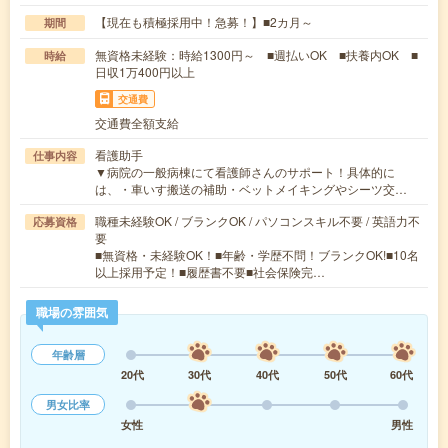
【現在も積極採用中！急募！】■2カ月～
期間
無資格未経験：時給1300円～ ■週払いOK ■扶養内OK ■
時給
日収1万400円以上
交通費
交通費全額支給
看護助手
仕事内容
▼病院の一般病棟にて看護師さんのサポート！具体的に
は、・車いす搬送の補助・ベットメイキングやシーツ交…
職種未経験OK / ブランクOK / パソコンスキル不要 / 英語力不
応募資格
要
■無資格・未経験OK！■年齢・学歴不問！ブランクOK!■10名
以上採用予定！■履歴書不要■社会保険完…
職場の雰囲気
年齢層
20代
30代
40代
50代
60代
男女比率
女性
男性