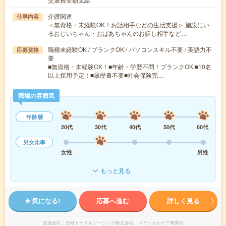
介護関連
仕事内容
＜無資格・未経験OK！お話相手などの生活支援＞ 施設にい
るおじいちゃん・おばあちゃんのお話し相手など…
職種未経験OK / ブランクOK / パソコンスキル不要 / 英語力不
応募資格
要
■無資格・未経験OK！■年齢・学歴不問！ブランクOK!■10名
以上採用予定！■履歴書不要■社会保険完…
職場の雰囲気
年齢層
20代
30代
40代
50代
60代
男女比率
女性
男性
もっと見る
気になる!
応募へ進む
詳しく見る
派遣会社
日研トータルソーシング株式会社 メディカルケア事業部