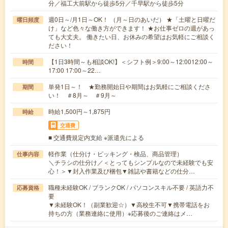
分／福工大前駅から徒歩5分／千早駅から徒歩5分
週0日～/月1日～OK！ （月～日のあいだ） ★「土曜と日曜だ
曜日頻度
け」など色々な働き方ができます！ ★お仕事ゼロの週があっ
ても大丈夫。 働きたい日、お休みの希望はお気軽にご相談く
ださい！
【1日3時間～も相談OK!】＜シフト例＞9:00～12:0012:00～
時間
17:00 17:00～22…
単発1日～！ ★勤務開始日や期間はお気軽にご相談くださ
期間
い！ ＃8月～ ＃9月～
時給1,500円～1,875円
時給
交通費
■ 交通費規定内支給 ※派遣先による
軽作業（仕分け・ピッキング・検品、商品管理）
仕事内容
＼チラシの仕分け／＜とってもシンプルなので未経験でも安
心！＞▼封入作業及び梱包▼雑誌や書籍などの仕分…
職種未経験OK / ブランクOK / パソコンスキル不要 / 英語力不
応募資格
要
▼未経験OK！（副業歓迎☆）▼高校生不可▼携帯電話をお
持ちの方（業務連絡に使用）※応募後のご連絡はメ…