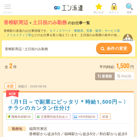
メニュー
気になる!
ログイン
検索
香椎駅周辺
×
土日祝のみ勤務
のお仕事一覧
香椎駅の派遣のお仕事情報です。
オフィスワーク・事務系
、
営業・販売・サービス系
、
クリエイティブ系
などのお仕事を取り揃えています。土日祝のみ勤務の条件の他
に、
交通費別途支給あり
、
職種未経験OK
、
友だちと一緒の応募OK
などのこだわり条
件も取り揃えています。
条件の変更
香椎駅周辺 / 土日祝のみ勤務
2
1,500
全
件
平均時給:
円
時給順
新着順
未読
掲載日
2026/08/08
NEW
〈月1日～で副業にピッタリ＊時給1,500円～〉
チラシのカンタン仕分け
職種未経験OK
交通費別途支給あり
WEB登録OK
派遣
福岡市東区
勤務地
香椎駅から徒歩5分／箱崎駅から徒歩5分／和白駅から徒歩5