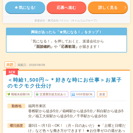
気になる!
応募へ進む
詳しく見る
派遣会社
株式会社バイトレ（キャムコムグループ）
興味があったら「★気になる！」をタップ！
「気になる！」を押しておくと、派遣会社から
「面談確約」
や
「応募歓迎」
が届きます！
未読
掲載日
2026/08/08
NEW
＜時給1,500円～＊好きな時にお仕事＞お菓子
のモクモク仕分け
職種未経験OK
交通費別途支給あり
WEB登録OK
派遣
福岡市東区
勤務地
香椎駅から徒歩5分／箱崎駅から徒歩5分／和白駅から徒歩5
分／福工大前駅から徒歩5分／千早駅から徒歩5分
週0日～/月1日～OK！ （月～日のあいだ） ★「土曜と日曜だ
曜日頻度
け」など色々な働き方ができます！ ★お仕事ゼロの週があっ