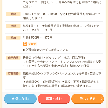
ても大丈夫。 働きたい日、お休みの希望はお気軽にご相談く
ださい！
9:00～17:0010:00～19:00 など■ 他の時間帯もお気軽にご
時間
相談ください！
単発1日～！ ★勤務開始日や期間はお気軽にご相談くださ
期間
い！ ＃8月～ ＃9月～
時給1,500円～1,875円
時給
交通費
■ 交通費規定内支給 ※派遣先による
軽作業（仕分け・ピッキング・検品、商品管理）
仕事内容
＼お菓子の仕分け／＜とってもシンプルなので未経験でも安
心！＞▼封入作業及び梱包▼雑誌や書籍などの仕分…
職種未経験OK / ブランクOK / パソコンスキル不要 / 英語力不
応募資格
要
▼未経験OK！（副業歓迎☆）▼高校生不可▼携帯電話をお
持ちの方（業務連絡に使用）※応募後のご連絡はメ…
気になる!
応募へ進む
詳しく見る