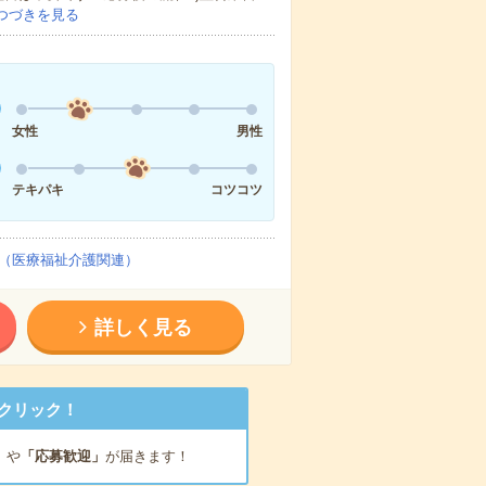
つづきを見る
女性
男性
テキパキ
コツコツ
（医療福祉介護関連）
詳しく見る
クリック！
」
や
「応募歓迎」
が届きます！