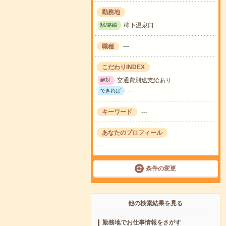
勤務地
柿下温泉口
駅/路線
職種
---
こだわりINDEX
交通費別途支給あり
絶対
---
できれば
キーワード
---
あなたのプロフィール
---
条件の変更
他の検索結果を見る
勤務地でお仕事情報をさがす