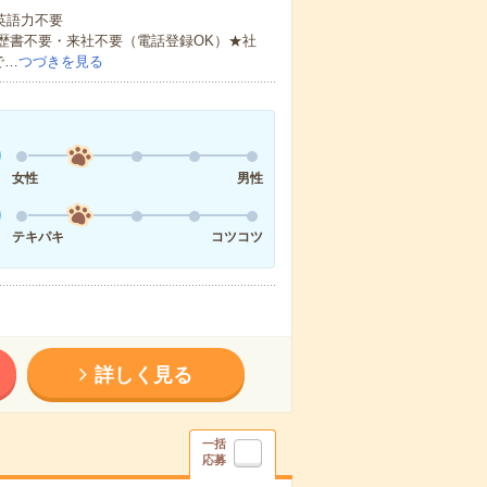
 英語力不要
歴書不要・来社不要（電話登録OK）★社
で…
つづきを見る
女性
男性
テキパキ
コツコツ
詳しく見る
一括
応募