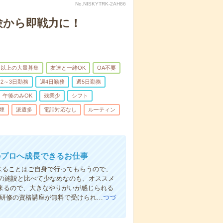
No.NISKYTRK-2AH86
験から即戦力に！
名以上の大量募集
友達と一緒OK
OA不要
2～3日勤務
週4日勤務
週5日勤務
午後のみOK
残業少
シフト
煙
派遣多
電話対応なし
ルーティン
のプロへ成長できるお仕事
来ることはご自身で行ってもらうので、
の施設と比べて少なめなのも、オススメ
出来るので、大きなやりがいが感じられる
者研修の資格講座が無料で受けられ…
つづ