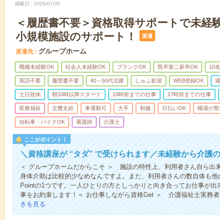
掲載日
2026/07/30
＜履歴書不要＞資格取得サポートで未経
小規模施設のサポート！
派遣
グループホーム
派遣先
職種未経験OK
社会人未経験OK
ブランクOK
既卒第二新卒OK
10
英語不要
履歴書不要
40～50代活躍
しゅふ歓迎
WEB登録OK
週
土日祝休
朝10時以降スタート
16時前までの仕事
17時前までの仕事
医療福祉
交費支給
車通勤可
大手
制服
日払いOK
職場が禁
自転車・バイクOK
看護師
介護士
ここがポイント！
＼資格講座が “タダ” で受けられます／未経験から介護
＜ グループホームだからこそ ＞ 施設の特性上、利用者さん自ら出
身体介助は比較的少なめなんですよ。また、利用者さんの数自体も他
Pointの1つです。一人ひとりの方としっかりと向き合ってお仕事が
事をお約束します！＜ お仕事しながら資格Get ＞ 介護福祉士実務
きを見る