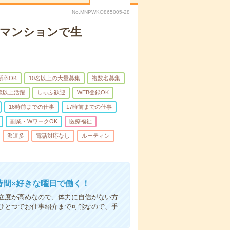
No.MNPWKO865005-28
者マンションで生
新卒OK
10名以上の大量募集
複数名募集
0歳以上活躍
しゅふ歓迎
WEB登録OK
16時前までの仕事
17時前までの仕事
副業・WワークOK
医療福祉
派遣多
電話対応なし
ルーティン
時間×好きな曜日で働く！
立度が高めなので、体力に自信がない方
ひとつでお仕事紹介まで可能なので、手