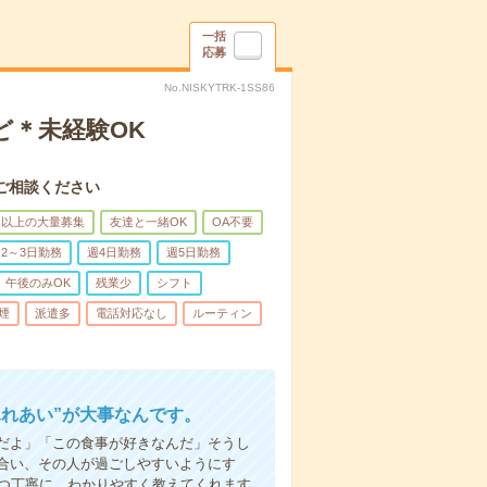
一括
応募
No.NISKYTRK-1SS86
ど＊未経験OK
ご相談ください
名以上の大量募集
友達と一緒OK
OA不要
2～3日勤務
週4日勤務
週5日勤務
午後のみOK
残業少
シフト
煙
派遣多
電話対応なし
ルーティン
ふれあい”が大事なんです。
だよ」「この食事が好きなんだ」そうし
合い、その人が過ごしやすいようにす
1つ丁寧に、わかりやすく教えてくれます