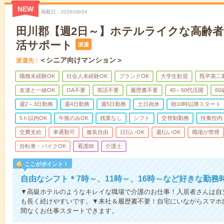
NEW
掲載日
2026/08/04
田川郡【週2日～】ホテルライクな高齢
活サポート
派遣
＜シニア向けマンション＞
派遣先
職種未経験OK
社会人未経験OK
ブランクOK
大学生歓迎
既卒第二
友達と一緒OK
OA不要
英語不要
履歴書不要
40～50代活躍
6
週2～3日勤務
週4日勤務
週5日勤務
土日祝休
朝10時以降スタート
5ｈ以内OK
午後のみOK
残業なし
シフト
交替制勤務
扶養控内
交費支給
車通勤可
服装自由
日払いOK
週払いOK
職場が禁煙
自転車・バイクOK
看護師
介護士
ここがポイント！
自由なシフト＊7時～、11時～、16時～など好きな勤務
▼高級ホテルのようなキレイな職場で介護のお仕事！入居者さんは自
も長く続けやすいです。▼来社＆履歴書不要！自宅にいながらスマホ
間なくお仕事スタートできます。