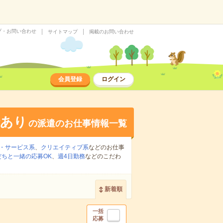
プ・お問い合わせ
サイトマップ
掲載のお問い合わせ
会員登録
ログイン
給あり
の派遣のお仕事情報一覧
・サービス系
、
クリエイティブ系
などのお仕事
だちと一緒の応募OK
、
週4日勤務
などのこだわ
新着順
一括
応募