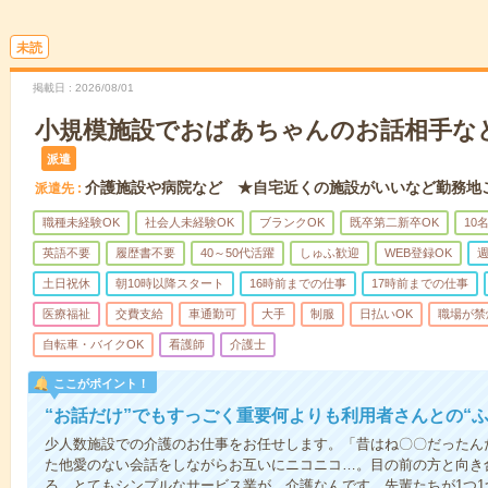
未読
掲載日
2026/08/01
小規模施設でおばあちゃんのお話相手な
派遣
介護施設や病院など ★自宅近くの施設がいいなど勤務地
派遣先
職種未経験OK
社会人未経験OK
ブランクOK
既卒第二新卒OK
10
英語不要
履歴書不要
40～50代活躍
しゅふ歓迎
WEB登録OK
週
土日祝休
朝10時以降スタート
16時前までの仕事
17時前までの仕事
医療福祉
交費支給
車通勤可
大手
制服
日払いOK
職場が禁
自転車・バイクOK
看護師
介護士
ここがポイント！
“お話だけ”でもすっごく重要何よりも利用者さんとの“
少人数施設での介護のお仕事をお任せします。「昔はね〇〇だったん
た他愛のない会話をしながらお互いにニコニコ…。目の前の方と向き
る。とてもシンプルなサービス業が、介護なんです。先輩たちが1つ