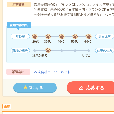
応募資格
職種未経験OK / ブランクOK / パソコンスキル不要 /
＼無資格＊未経験OK／★年齢不問・ブランクOK★履
会保険完備＼資格取得支援制度あり／働きながら0円
職場の雰囲気
年齢層
男女比率
20代
30代
40代
50代
60代
職場の様子
仕事の仕方
活気がある
しずか
株式会社ニッソーネット
派遣会社
応募する
気になる！
未読