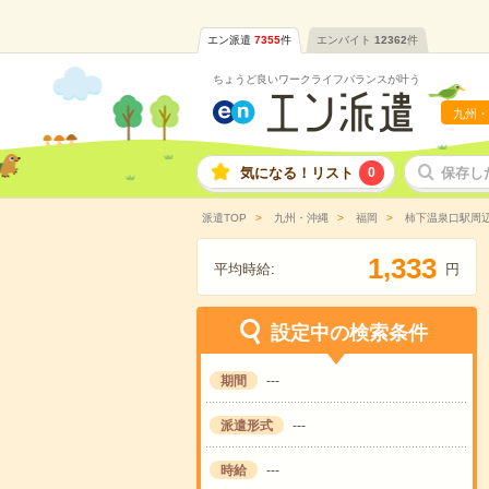
エン派遣
7355
件
エンバイト
12362
件
ちょうど良いワークライフバランスが叶う
九州・
気になる！リスト
0
保存し
派遣TOP
九州・沖縄
福岡
柿下温泉口駅周
,
1
3
3
3
平均時給:
円
設定中の検索条件
期間
---
派遣形式
---
時給
---