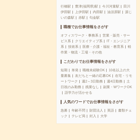
行橋駅
豊津(福岡県)駅
今川河童駅
田川
伊田駅
上伊田駅
内田駅
油須原駅
源じ
いの森駅
赤駅
勾金駅
職種でお仕事情報をさがす
オフィスワーク・事務系
営業・販売・サー
ビス系
クリエイティブ系
IT・エンジニア
系
技術系
医療・介護・福祉・教育系
軽
作業・物流・工場・その他
こだわりでお仕事情報をさがす
短期
単発
職種未経験OK
10名以上の大
量募集
友だちと一緒の応募OK
在宅・リモ
ートワーク
週2～3日勤務
週4日勤務
土
日祝のみ勤務
残業なし
副業・WワークOK
語学力が活かせる
人気のワードでお仕事情報をさがす
急募
年齢不問
財団法人
英語
書類チェ
ック
テレビ局
封入
大学