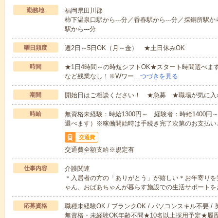
勤務地
福岡県田川郡
柿下温泉口駅から---分／香春駅から---分／採銅所駅から
駅から---分
曜日頻度
週2日～5日OK（月～金） ★土日休みOK
時間
★1日4時間～の時短シフトOK★スタート時間選べます！7:00～1
など残業なし！※Wワー…
つづきを見る
期間
開始日はご相談ください！ ★急募 ★職場が気に入
時給
無資格未経験：時給1300円～ 経験者：時給1400
選べます）※稼働開始時は手続き完了次第のお支払い
交通費
交通費全額支給※規定有
仕事内容
介護関連
＊入居者の方の「ありがとう」が嬉しい＊お年寄りを
ゃん、おばあちゃんが暮らす施設での生活サポートを
応募資格
職種未経験OK / ブランクOK / パソコンスキル不要 /
無資格・未経験OK年齢不問★10名以上採用予定★履