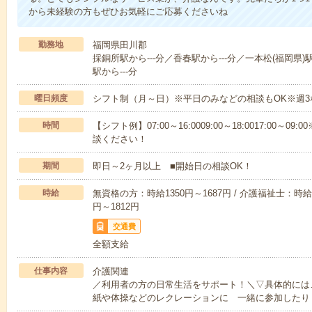
から未経験の方もぜひお気軽にご応募くださいね
勤務地
福岡県田川郡
採銅所駅から---分／香春駅から---分／一本松(福岡県)
駅から---分
曜日頻度
シフト制（月～日）※平日のみなどの相談もOK※週3
時間
【シフト例】07:00～16:0009:00～18:0017:00
談ください！
期間
即日～2ヶ月以上 ■開始日の相談OK！
時給
無資格の方：時給1350円～1687円 / 介護福祉士：時給1
円～1812円
交通費
全額支給
仕事内容
介護関連
／利用者の方の日常生活をサポート！＼▽具体的には
紙や体操などのレクレーションに 一緒に参加したり