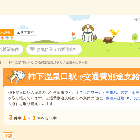
ヘル
沖縄版
エリア変更
た希望条件
お気に入りの派遣会社
辺
柿下温泉口駅周辺 交通費別途支給ありの派遣の仕事一覧
柿下温泉口駅
交通費別途支
で
柿下温泉口駅の派遣のお仕事情報です。
オフィスワーク・事務系
、
営業・販売
を取り揃えています。交通費別途支給ありの条件の他に、
職種未経験OK
、
友
り条件も取り揃えています。
3
1
3
件中
～
件を表示中
未読