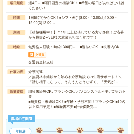
週4日～ ■曜日固定の相談OK！ ■希望の曜日があればご相談
曜日頻度
ください！
1日5時間からOK！■シフト例(1)8:00～13:00(2)10:00～
時間
15:00(3)12:00…
【積極採用中！】＊1年以上勤務している方が多数！ご応募
期間
から最短2～3日後の就業も相談可能です！
無資格未経験：時給1300円～ ■週払いOK ■扶養内OK
時給
交通費
交通費全額支給
介護関連
仕事内容
／無資格未経験から始める介護施設での生活サポート！＼
「話し相手になって、うんうんとうなずく」「天気が…
職種未経験OK / ブランクOK / パソコンスキル不要 / 英語力不
応募資格
要
■無資格・未経験OK！■年齢・学歴不問！ブランクOK!■10名
以上採用予定！■履歴書不要■社会保険完…
職場の雰囲気
年齢層