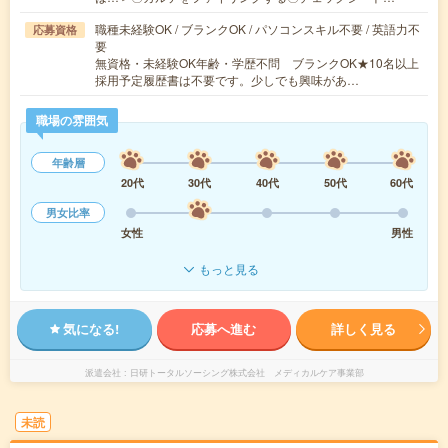
職種未経験OK / ブランクOK / パソコンスキル不要 / 英語力不
応募資格
要
無資格・未経験OK年齢・学歴不問 ブランクOK★10名以上
採用予定履歴書は不要です。少しでも興味があ…
職場の雰囲気
年齢層
20代
30代
40代
50代
60代
男女比率
女性
男性
もっと見る
気になる!
応募へ進む
詳しく見る
派遣会社
日研トータルソーシング株式会社 メディカルケア事業部
未読