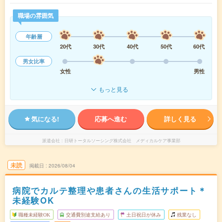
職場の雰囲気
年齢層
20代
30代
40代
50代
60代
男女比率
女性
男性
もっと見る
気になる!
応募へ進む
詳しく見る
派遣会社
日研トータルソーシング株式会社 メディカルケア事業部
未読
掲載日
2026/08/04
病院でカルテ整理や患者さんの生活サポート＊
未経験OK
職種未経験OK
交通費別途支給あり
土日祝日が休み
残業なし