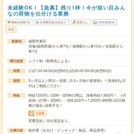
未経験OK！【急募】残り1枠！今が狙い目みん
なの荷物を仕分ける業務
職種未経験OK
交通費別途支給あり
残業なし
WEB登録OK
派遣
福岡市東区
勤務地
貝塚(福岡県)駅から車7分／箱崎駅から車13分／名島駅から
車7分
シフト制（勤務先による）
曜日頻度
(1)21:00-06:00(休憩60分)(2)00:00-09:00(休憩60分)
時間
3ヶ月以上／即日～長期（2-3ヶ月毎の更新制）＊具体的な日
期間
付はご相談ください
時給1250円／22時～翌5時の間は、深夜時給1,563円！ ※月
時給
収例（21時～翌6時）：268,202円＝1,250円×8時間×22日勤
務の場合+深夜手当！
交通費
実費支給／当社規定あり。
軽作業（仕分け・ピッキング・検品、商品管理）
仕事内容