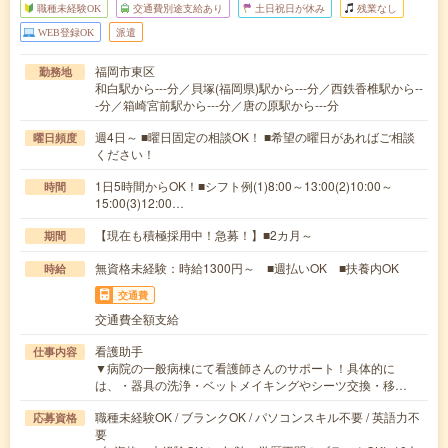
職種未経験OK
交通費別途支給あり
土日祝日が休み
残業なし
WEB登録OK
派遣
福岡市東区
勤務地
和白駅から---分／貝塚(福岡県)駅から---分／西鉄香椎駅から--
-分／箱崎宮前駅から---分／唐の原駅から---分
週4日～ ■曜日固定の相談OK！ ■希望の曜日があればご相談
曜日頻度
ください！
1日5時間からOK！■シフト例(1)8:00～13:00(2)10:00～
時間
15:00(3)12:00…
【現在も積極採用中！急募！】■2カ月～
期間
無資格未経験：時給1300円～ ■週払いOK ■扶養内OK
時給
交通費
交通費全額支給
看護助手
仕事内容
▼病院の一般病棟にて看護師さんのサポート！具体的に
は、・器具の洗浄・ベットメイキングやシーツ交換・移…
職種未経験OK / ブランクOK / パソコンスキル不要 / 英語力不
応募資格
要