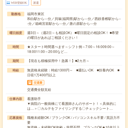
WEB登録OK
派遣
福岡市東区
勤務地
和白駅から---分／貝塚(福岡県)駅から---分／西鉄香椎駅から--
-分／箱崎宮前駅から---分／唐の原駅から---分
週3日～（週2日～も相談OK） ■曜日固定の相談OK！ ■希望
曜日頻度
の曜日があればご相談ください！
★スタート時間選べます～シフト例～7:00～16:009:00～
時間
18:0011:00～20:00など…
【現在も積極採用中！急募！】■2カ月～
期間
無資格未経験：時給1300円～ ■週払いOK ■扶養内OK ■
時給
日収1万400円以上
交通費
交通費全額支給
看護助手
仕事内容
▼病院の一般病棟にて看護師さんのサポート！＜具体的に
は…＞〇カルテをファイリングする〇チェックシート…
職種未経験OK / ブランクOK / パソコンスキル不要 / 英語力不
応募資格
要
無資格・未経験OK年齢・学歴不問 ブランクOK★10名以上