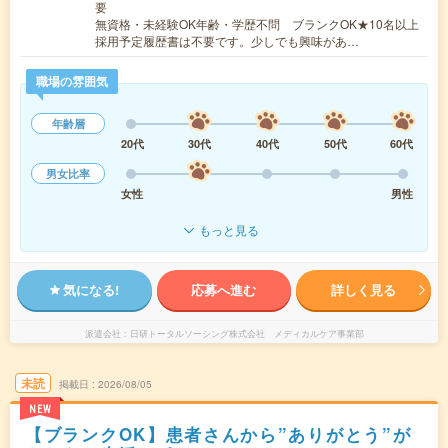
要
無資格・未経験OK年齢・学歴不問 ブランクOK★10名以上
採用予定履歴書は不要です。少しでも興味があ…
職場の雰囲気
年齢層
20代
30代
40代
50代
60代
男女比率
女性
男性
もっと見る
気になる!
応募へ進む
詳しく見る
派遣会社
日研トータルソーシング株式会社 メディカルケア事業部
未読
掲載日
2026/08/05
NEW
【ブランクOK】患者さんから”ありがとう”が