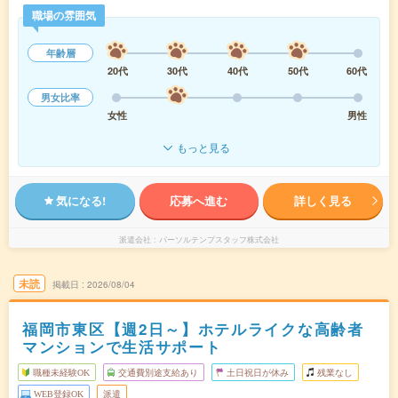
職場の雰囲気
年齢層
20代
30代
40代
50代
60代
男女比率
女性
男性
もっと見る
気になる!
応募へ進む
詳しく見る
派遣会社
パーソルテンプスタッフ株式会社
未読
掲載日
2026/08/04
福岡市東区【週2日～】ホテルライクな高齢者
マンションで生活サポート
職種未経験OK
交通費別途支給あり
土日祝日が休み
残業なし
WEB登録OK
派遣