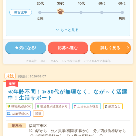
20代
30代
40代
50代
60代
男女比率
女性
男性
もっと見る
気になる!
応募へ進む
詳しく見る
派遣会社
日研トータルソーシング株式会社 メディカルケア事業部
未読
掲載日
2026/08/07
NEW
≪年齢不問！≫50代が無理なく、なが～く活躍
中！生活サポート
職種未経験OK
交通費別途支給あり
土日祝日が休み
残業なし
WEB登録OK
派遣
福岡市東区
勤務地
和白駅から---分／貝塚(福岡県)駅から---分／西鉄香椎駅から--
-分／箱崎宮前駅から---分／唐の原駅から---分