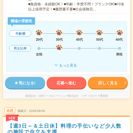
■無資格・未経験OK！■年齢・学歴不問！ブランクOK!■10名
以上採用予定！■履歴書不要■社会保険完…
職場の雰囲気
年齢層
20代
30代
40代
50代
60代
男女比率
女性
男性
もっと見る
気になる!
応募へ進む
詳しく見る
派遣会社
日研トータルソーシング株式会社 メディカルケア事業部
未読
掲載日
2026/08/06
NEW
【週3日～＆土日休】料理の手伝いなど少人数
の施設で自立を支援