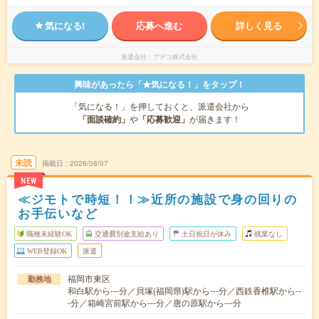
気になる!
応募へ進む
詳しく見る
派遣会社
アデコ株式会社
興味があったら「★気になる！」をタップ！
「気になる！」を押しておくと、派遣会社から
「面談確約」
や
「応募歓迎」
が届きます！
未読
掲載日
2026/08/07
NEW
≪ジモトで時短！！≫近所の施設で身の回りの
お手伝いなど
職種未経験OK
交通費別途支給あり
土日祝日が休み
残業なし
WEB登録OK
派遣
福岡市東区
勤務地
和白駅から---分／貝塚(福岡県)駅から---分／西鉄香椎駅から--
-分／箱崎宮前駅から---分／唐の原駅から---分