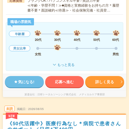
ブランクOK / パソコンスキル不要 / 英語力不要
応募資格
≪年齢・学歴不問！≫■資格と実務経験をお持ちの方＊履歴
書不要＊面談確約≪待遇≫・社会保険完備・社員登…
職場の雰囲気
年齢層
20代
30代
40代
50代
60代
男女比率
女性
男性
もっと見る
気になる!
応募へ進む
詳しく見る
派遣会社
日研トータルソーシング株式会社 メディカルケア事業部
未読
掲載日
2026/08/05
NEW
《50代活躍中》医療行為なし＊病院で患者さん