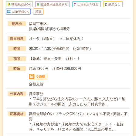
職種未経験OK
交通費別途支給あり
土日祝日が休み
残業なし
WEB登録OK
派遣
福岡市東区
勤務地
貝塚(福岡県)駅から車5分
月～金（週5日） ※土日祝休み！
曜日頻度
08:30～17:30(実働8時間 休憩1時間)
時間
【急募】即日～長期 ※8月～！
期間
時給1300円 月収例 208,000円
時給
交通費
全額支給
営業事務
仕事内容
＊FAXを見ながら注文内容のデータ入力(数の入力など)＊納
期スケジュールの回答（入力したら日付表示さ…
職種未経験OK / ブランクOK / パソコンスキル不要 / 英語力不
応募資格
要
＊未経験の方歓迎＊未経験の方でも安心スタート！・登録
時、キャリアを一緒に考える面談（TEL面談の場合…