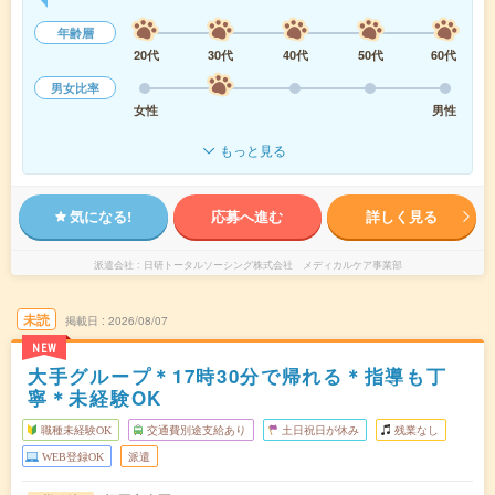
年齢層
20代
30代
40代
50代
60代
男女比率
女性
男性
もっと見る
気になる!
応募へ進む
詳しく見る
派遣会社
日研トータルソーシング株式会社 メディカルケア事業部
未読
掲載日
2026/08/07
NEW
大手グループ＊17時30分で帰れる＊指導も丁
寧＊未経験OK
職種未経験OK
交通費別途支給あり
土日祝日が休み
残業なし
WEB登録OK
派遣