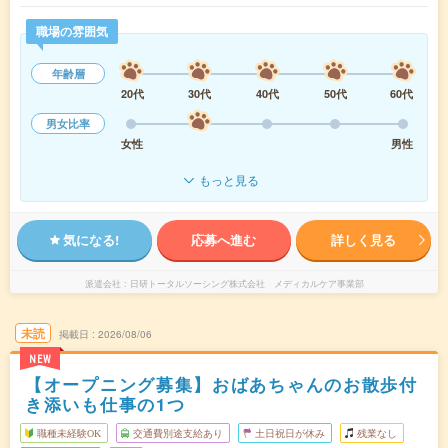
職場の雰囲気
年齢層
20代
30代
40代
50代
60代
男女比率
女性
男性
もっと見る
気になる!
応募へ進む
詳しく見る
派遣会社
日研トータルソーシング株式会社 メディカルケア事業部
未読
掲載日
2026/08/06
NEW
【オープニング募集】おばあちゃんのお散歩付
き添いも仕事の1つ
職種未経験OK
交通費別途支給あり
土日祝日が休み
残業なし