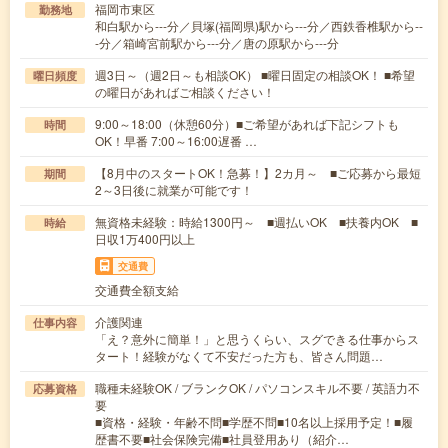
福岡市東区
勤務地
和白駅から---分／貝塚(福岡県)駅から---分／西鉄香椎駅から--
-分／箱崎宮前駅から---分／唐の原駅から---分
週3日～（週2日～も相談OK） ■曜日固定の相談OK！ ■希望
曜日頻度
の曜日があればご相談ください！
9:00～18:00（休憩60分）■ご希望があれば下記シフトも
時間
OK！早番 7:00～16:00遅番 …
【8月中のスタートOK！急募！】2カ月～ ■ご応募から最短
期間
2～3日後に就業が可能です！
無資格未経験：時給1300円～ ■週払いOK ■扶養内OK ■
時給
日収1万400円以上
交通費
交通費全額支給
介護関連
仕事内容
「え？意外に簡単！」と思うくらい、スグできる仕事からス
タート！経験がなくて不安だった方も、皆さん問題…
職種未経験OK / ブランクOK / パソコンスキル不要 / 英語力不
応募資格
要
■資格・経験・年齢不問■学歴不問■10名以上採用予定！■履
歴書不要■社会保険完備■社員登用あり（紹介…