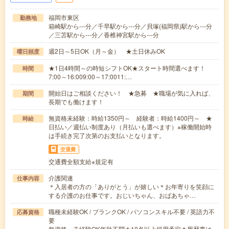
福岡市東区
勤務地
箱崎駅から---分／千早駅から---分／貝塚(福岡県)駅から---分
／三苫駅から---分／香椎神宮駅から---分
週2日～5日OK（月～金） ★土日休みOK
曜日頻度
★1日4時間～の時短シフトOK★スタート時間選べます！
時間
7:00～16:009:00～17:0011:…
開始日はご相談ください！ ★急募 ★職場が気に入れば、
期間
長期でも働けます！
無資格未経験：時給1350円～ 経験者：時給1400円～ ★
時給
日払い／週払い制度あり（月払いも選べます）※稼働開始時
は手続き完了次第のお支払いとなります。
交通費
交通費全額支給※規定有
介護関連
仕事内容
＊入居者の方の「ありがとう」が嬉しい＊お年寄りを笑顔に
する介護のお仕事です。おじいちゃん、おばあちゃ…
職種未経験OK / ブランクOK / パソコンスキル不要 / 英語力不
応募資格
要
無資格・未経験OK年齢不問★10名以上採用予定★履歴書は