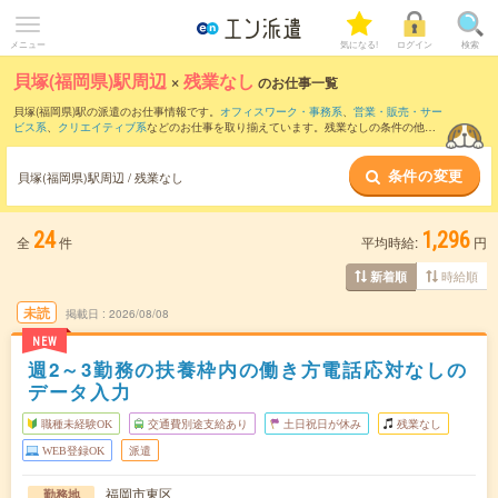
メニュー
気になる!
ログイン
検索
貝塚(福岡県)駅周辺
×
残業なし
のお仕事一覧
貝塚(福岡県)駅の派遣のお仕事情報です。
オフィスワーク・事務系
、
営業・販売・サー
ビス系
、
クリエイティブ系
などのお仕事を取り揃えています。残業なしの条件の他
に、
交通費別途支給あり
、
職種未経験OK
、
友だちと一緒の応募OK
などのこだわり条
件も取り揃えています。
条件の変更
貝塚(福岡県)駅周辺 / 残業なし
24
1,296
全
件
平均時給:
円
時給順
新着順
未読
掲載日
2026/08/08
NEW
週2～3勤務の扶養枠内の働き方電話応対なしの
データ入力
職種未経験OK
交通費別途支給あり
土日祝日が休み
残業なし
WEB登録OK
派遣
福岡市東区
勤務地