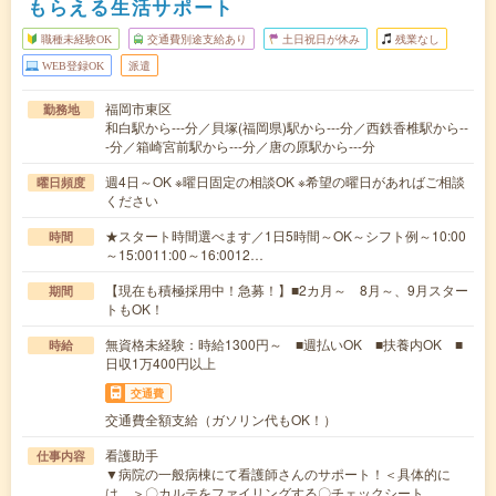
もらえる生活サポート
職種未経験OK
交通費別途支給あり
土日祝日が休み
残業なし
WEB登録OK
派遣
福岡市東区
勤務地
和白駅から---分／貝塚(福岡県)駅から---分／西鉄香椎駅から--
-分／箱崎宮前駅から---分／唐の原駅から---分
週4日～OK ※曜日固定の相談OK ※希望の曜日があればご相談
曜日頻度
ください
★スタート時間選べます／1日5時間～OK～シフト例～10:00
時間
～15:0011:00～16:0012…
【現在も積極採用中！急募！】■2カ月～ 8月～、9月スター
期間
トもOK！
無資格未経験：時給1300円～ ■週払いOK ■扶養内OK ■
時給
日収1万400円以上
交通費
交通費全額支給（ガソリン代もOK！）
看護助手
仕事内容
▼病院の一般病棟にて看護師さんのサポート！＜具体的に
は…＞〇カルテをファイリングする〇チェックシート…