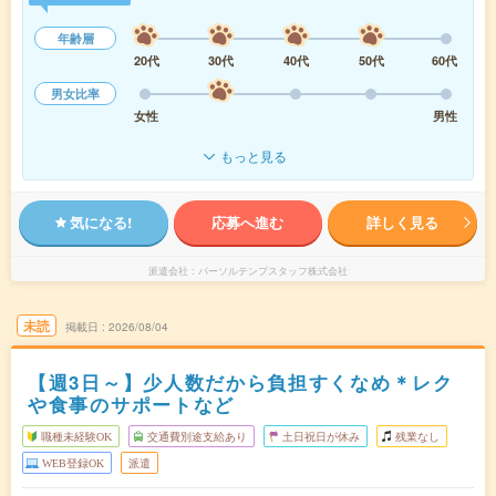
年齢層
20代
30代
40代
50代
60代
男女比率
女性
男性
もっと見る
気になる!
応募へ進む
詳しく見る
派遣会社
パーソルテンプスタッフ株式会社
未読
掲載日
2026/08/04
【週3日～】少人数だから負担すくなめ＊レク
や食事のサポートなど
職種未経験OK
交通費別途支給あり
土日祝日が休み
残業なし
WEB登録OK
派遣