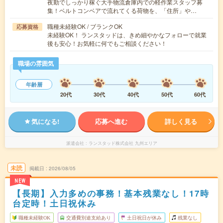
夜勤でしっかり稼ぐ大手物流倉庫内での軽作業スタッフ募
集！ベルトコンベアで流れてくる荷物を、「住所」や…
職種未経験OK / ブランクOK
応募資格
未経験OK！ ランスタッドは、きめ細やかなフォローで就業
後も安心！お気軽に何でもご相談ください！
職場の雰囲気
年齢層
20代
30代
40代
50代
60代
気になる!
応募へ進む
詳しく見る
派遣会社
ランスタッド株式会社 九州エリア
未読
掲載日
2026/08/05
NEW
【長期】入力多めの事務！基本残業なし！17時
台定時！土日祝休み
職種未経験OK
交通費別途支給あり
土日祝日が休み
残業なし