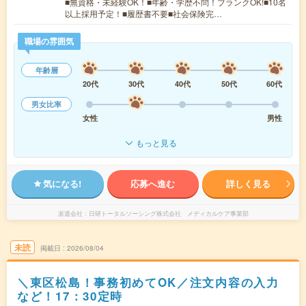
■無資格・未経験OK！■年齢・学歴不問！ブランクOK!■10名
以上採用予定！■履歴書不要■社会保険完…
職場の雰囲気
年齢層
20代
30代
40代
50代
60代
男女比率
女性
男性
もっと見る
気になる!
応募へ進む
詳しく見る
派遣会社
日研トータルソーシング株式会社 メディカルケア事業部
未読
掲載日
2026/08/04
＼東区松島！事務初めてOK／注文内容の入力
など！17：30定時