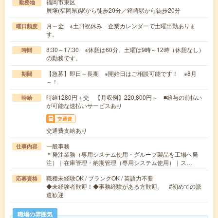
福岡市東区
勤務地
貝塚(福岡県)駅から徒歩20分／箱崎駅から徒歩20分
月～金 ※土日祝休み 企業カレンダーで土曜出勤ありま
曜日頻度
す。
8:30～17:30 ※休憩は60分。土曜は9時～12時（休憩なし）
時間
の勤務です。
【急募】即日～長期 ※開始日はご相談可能です！ ※8月
期間
～！
時給1280円＋交 【月収例】220,800円～ ■給与の前払い
時給
が可能な速払いサービスあり
交通費
交通費支給あり
一般事務
仕事内容
＊発注業務（専用システム使用・グループ製品を工場へ発
注）｜在庫管理・納期管理（専用システム使用）｜ス…
職種未経験OK / ブランクOK / 英語力不要
応募資格
◆未経験者歓迎！◆事務経験がある方歓迎。 #初めての派
遣歓迎
職場の雰囲気