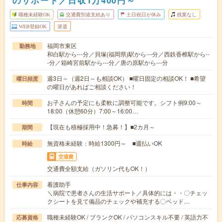
のサポート／日収1万400円～
職種未経験OK
交通費別途支給あり
土日祝日が休み
残業なし
WEB登録OK
派遣
福岡市東区
勤務地
和白駅から---分／貝塚(福岡県)駅から---分／西鉄香椎駅から--
-分／箱崎宮前駅から---分／唐の原駅から---分
週3日～（週2日～も相談OK） ■曜日固定の相談OK！ ■希望
曜日頻度
の曜日があればご相談ください！
お子さんの予定にも柔軟に調整可能です。シフト例9:00～
時間
18:00（休憩60分）7:00～16:00…
【現在も積極採用中！急募！】■2カ月～
期間
無資格未経験：時給1300円～ ■週払いOK
時給
交通費
交通費全額支給（ガソリン代もOK！）
看護助手
仕事内容
＼病院で患者さんの生活サポート／具体的には・・〇チェッ
クシートを見て備品のチェックや補充する〇ベッド…
職種未経験OK / ブランクOK / パソコンスキル不要 / 英語力不
応募資格