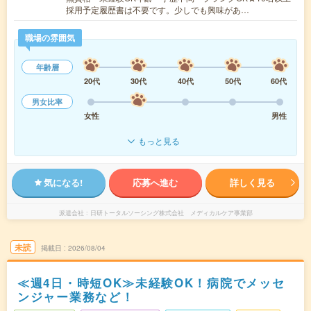
採用予定履歴書は不要です。少しでも興味があ…
職場の雰囲気
年齢層
20代
30代
40代
50代
60代
男女比率
女性
男性
もっと見る
気になる!
応募へ進む
詳しく見る
派遣会社
日研トータルソーシング株式会社 メディカルケア事業部
未読
掲載日
2026/08/04
≪週4日・時短OK≫未経験OK！病院でメッセ
ンジャー業務など！