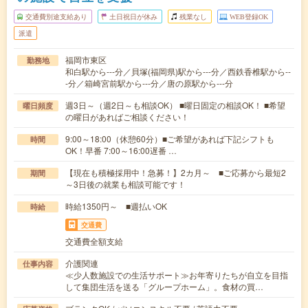
交通費別途支給あり
土日祝日が休み
残業なし
WEB登録OK
派遣
福岡市東区
勤務地
和白駅から---分／貝塚(福岡県)駅から---分／西鉄香椎駅から--
-分／箱崎宮前駅から---分／唐の原駅から---分
週3日～（週2日～も相談OK） ■曜日固定の相談OK！ ■希望
曜日頻度
の曜日があればご相談ください！
9:00～18:00（休憩60分）■ご希望があれば下記シフトも
時間
OK！早番 7:00～16:00遅番 …
【現在も積極採用中！急募！】2カ月～ ■ご応募から最短2
期間
～3日後の就業も相談可能です！
時給1350円～ ■週払いOK
時給
交通費
交通費全額支給
介護関連
仕事内容
≪少人数施設での生活サポート≫お年寄りたちが自立を目指
して集団生活を送る「グループホーム」。食材の買…