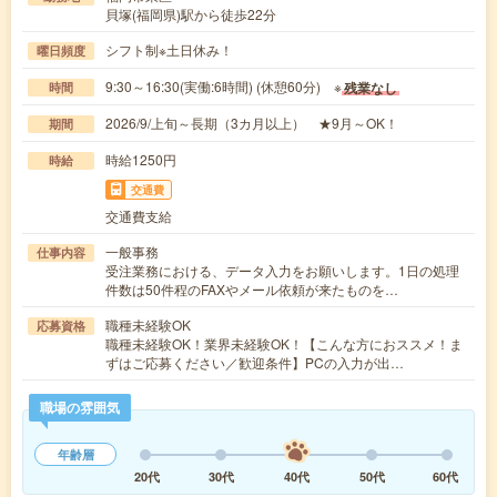
貝塚(福岡県)駅から徒歩22分
シフト制※土日休み！
曜日頻度
9:30～16:30(実働:6時間) (休憩60分) ※
残業なし
時間
2026/9/上旬～長期（3カ月以上） ★9月～OK！
期間
時給1250円
時給
交通費
交通費支給
一般事務
仕事内容
受注業務における、データ入力をお願いします。1日の処理
件数は50件程のFAXやメール依頼が来たものを…
職種未経験OK
応募資格
職種未経験OK！業界未経験OK！【こんな方におススメ！ま
ずはご応募ください／歓迎条件】PCの入力が出…
職場の雰囲気
年齢層
20代
30代
40代
50代
60代