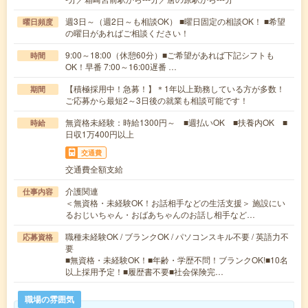
週3日～（週2日～も相談OK） ■曜日固定の相談OK！ ■希望
曜日頻度
の曜日があればご相談ください！
9:00～18:00（休憩60分）■ご希望があれば下記シフトも
時間
OK！早番 7:00～16:00遅番 …
【積極採用中！急募！】＊1年以上勤務している方が多数！
期間
ご応募から最短2～3日後の就業も相談可能です！
無資格未経験：時給1300円～ ■週払いOK ■扶養内OK ■
時給
日収1万400円以上
交通費
交通費全額支給
介護関連
仕事内容
＜無資格・未経験OK！お話相手などの生活支援＞ 施設にい
るおじいちゃん・おばあちゃんのお話し相手など…
職種未経験OK / ブランクOK / パソコンスキル不要 / 英語力不
応募資格
要
■無資格・未経験OK！■年齢・学歴不問！ブランクOK!■10名
以上採用予定！■履歴書不要■社会保険完…
職場の雰囲気