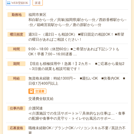
WEB登録OK
派遣
福岡市東区
勤務地
和白駅から---分／貝塚(福岡県)駅から---分／西鉄香椎駅から--
-分／箱崎宮前駅から---分／唐の原駅から---分
週3日～（週2日～も相談OK） ■曜日固定の相談OK！ ■希望
曜日頻度
の曜日があればご相談ください！
9:00～18:00（休憩60分）■ご希望があれば下記シフトも
時間
OK！早番 7:00～16:00遅番 …
【現在も積極採用中！急募！】2カ月～ ■ご応募から最短2
期間
～3日後の就業も相談可能です！
無資格未経験：時給1300円～ ■週払いOK ■扶養内OK ■
時給
日収1万400円以上
交通費
交通費全額支給
介護関連
仕事内容
≪介護施設での生活サポート≫▽具体的なお仕事は…・食事
の配膳や食事中の見守り・トイレやお風呂のサポー…
職種未経験OK / ブランクOK / パソコンスキル不要 / 英語力不
応募資格
要