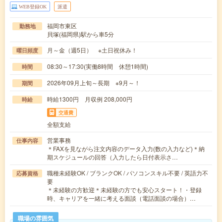
WEB登録OK
派遣
福岡市東区
勤務地
貝塚(福岡県)駅から車5分
月～金（週5日） ※土日祝休み！
曜日頻度
08:30～17:30(実働8時間 休憩1時間)
時間
2026年09月上旬～長期 ※9月～！
期間
時給1300円 月収例 208,000円
時給
交通費
全額支給
営業事務
仕事内容
＊FAXを見ながら注文内容のデータ入力(数の入力など)＊納
期スケジュールの回答（入力したら日付表示さ…
職種未経験OK / ブランクOK / パソコンスキル不要 / 英語力不
応募資格
要
＊未経験の方歓迎＊未経験の方でも安心スタート！・登録
時、キャリアを一緒に考える面談（電話面談の場合）…
職場の雰囲気