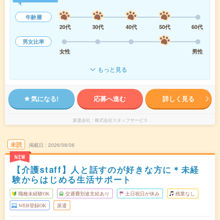
年齢層
20代
30代
40代
50代
60代
男女比率
女性
男性
もっと見る
気になる!
応募へ進む
詳しく見る
派遣会社
株式会社スタッフサービス
未読
掲載日
2026/08/06
NEW
【介護staff】人と話すのが好きな方に＊未経
験からはじめる生活サポート
職種未経験OK
交通費別途支給あり
土日祝日が休み
残業なし
WEB登録OK
派遣