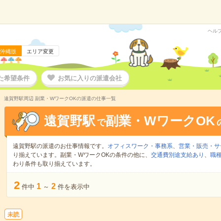
ヘル
沖縄版
エリア変更
た希望条件
お気に入りの派遣会社
遠賀野駅周辺 副業・WワークOKの派遣の仕事一覧
遠賀野駅
副業・WワークOK
で
遠賀野駅の派遣のお仕事情報です。
オフィスワーク・事務系
、
営業・販売・サ
り揃えています。副業・WワークOKの条件の他に、
交通費別途支給あり
、
職種
わり条件も取り揃えています。
2
1
2
件中
～
件を表示中
未読