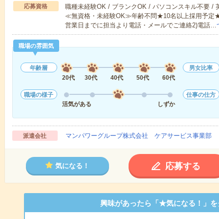
応募資格
職種未経験OK / ブランクOK / パソコンスキル不要 /
≪無資格・未経験OK≫年齢不問★10名以上採用予定
営業日までに担当より電話・メールでご連絡2)電話…
職場の雰囲気
年齢層
男女比率
20代
30代
40代
50代
60代
職場の様子
仕事の仕方
活気がある
しずか
マンパワーグループ株式会社 ケアサービス事業部 
派遣会社
応募する
気になる！
興味があったら「★気になる！」を