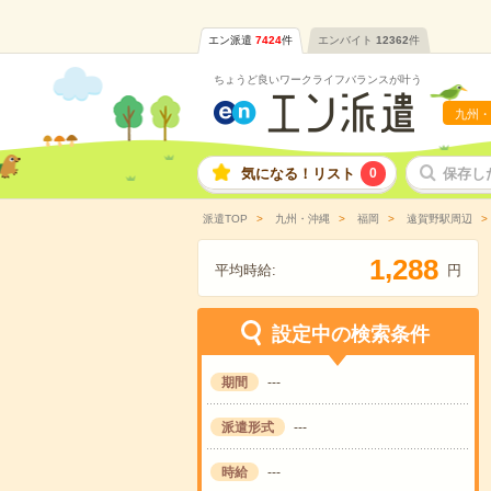
エン派遣
7424
件
エンバイト
12362
件
ちょうど良いワークライフバランスが叶う
九州・
気になる！リスト
0
保存し
派遣TOP
九州・沖縄
福岡
遠賀野駅周辺
,
1
2
8
8
平均時給:
円
設定中の検索条件
期間
---
派遣形式
---
時給
---