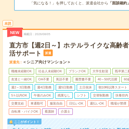
「気になる！」を押しておくと、派遣会社から
「面談確約
未読
NEW
掲載日
2026/08/05
直方市【週2日～】ホテルライクな高齢
活サポート
派遣
＜シニア向けマンション＞
派遣先
職種未経験OK
社会人未経験OK
ブランクOK
大学生歓迎
既卒第二
友達と一緒OK
OA不要
英語不要
履歴書不要
40～50代活躍
6
週2～3日勤務
週4日勤務
週5日勤務
土日祝休
朝10時以降スタート
5ｈ以内OK
午後のみOK
残業なし
シフト
交替制勤務
扶養控内
交費支給
車通勤可
服装自由
日払いOK
週払いOK
職場が禁煙
自転車・バイクOK
看護師
介護士
ここがポイント！