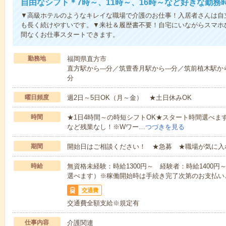
自由なシフト＊7時～、11時～、16時～など好きな勤務
▼高級ホテルのようなキレイな職場で介護のお仕事！入居者さんは自
も長く続けやすいです。▼来社＆履歴書不要！自宅にいながらスマホ
間なくお仕事スタートできます。
勤務地
福岡県直方市
直方駅から---分／筑豊香月駅から---分／筑前植木駅から-
分
曜日頻度
週2日～5日OK（月～金） ★土日休みOK
時間
★1日4時間～の時短シフトOK★スタート時間選べます！7:00～1
など残業なし！※Wワー…
つづきを見る
期間
開始日はご相談ください！ ★急募 ★職場が気に入
時給
無資格未経験：時給1300円～ 経験者：時給1400
選べます）※稼働開始時は手続き完了次第のお支払い
交通費
交通費全額支給※規定有
仕事内容
介護関連