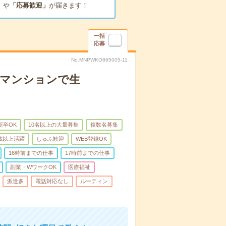
」
や
「応募歓迎」
が届きます！
一括
応募
No.MNPWKO865005-11
者マンションで生
新卒OK
10名以上の大量募集
複数名募集
0歳以上活躍
しゅふ歓迎
WEB登録OK
16時前までの仕事
17時前までの仕事
副業・WワークOK
医療福祉
派遣多
電話対応なし
ルーティン