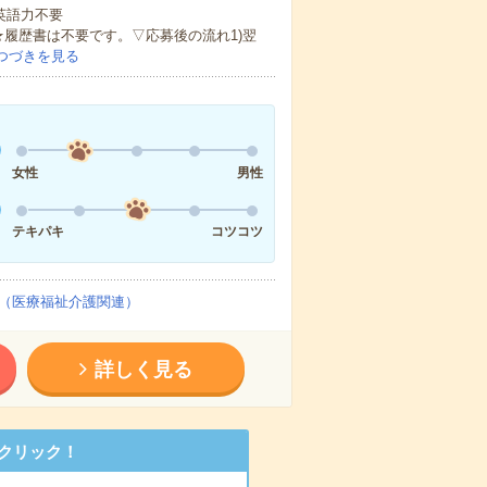
 英語力不要
★履歴書は不要です。▽応募後の流れ1)翌
つづきを見る
女性
男性
テキパキ
コツコツ
（医療福祉介護関連）
詳しく見る
クリック！