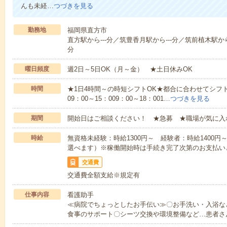
んも未経…
つづきを見る
勤務地
福岡県直方市
直方駅から---分／筑豊香月駅から---分／筑前植木駅から-
分
曜日頻度
週2日～5日OK（月～金） ★土日休みOK
時間
★1日4時間～の時短シフトOK★都合に合わせてシフト
09：00～15：009：00～18：001…
つづきを見る
期間
開始日はご相談ください！ ★急募 ★職場が気に入
時給
無資格未経験：時給1300円～ 経験者：時給1400
選べます）※稼働開始時は手続き完了次第のお支払い
交通費
交通費全額支給※規定有
仕事内容
看護助手
≪病院でちょっとしたお手伝い≫〇お手洗い・入浴な
食事のサポート〇シーツ交換や環境整備など…患者さ