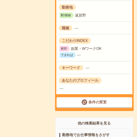
勤務地
遠賀野
駅/路線
職種
---
こだわりINDEX
副業・WワークOK
絶対
---
できれば
キーワード
---
あなたのプロフィール
---
条件の変更
他の検索結果を見る
勤務地でお仕事情報をさがす