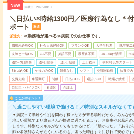
NEW
掲載日
2026/08/07
＼日払い×時給1300円／医療行為なし＊
ポート
派遣
≪勤務地が選べる≫病院でのお仕事です。
派遣先
職種未経験OK
社会人未経験OK
ブランクOK
大学生歓迎
既卒第二
友達と一緒OK
OA不要
英語不要
履歴書不要
40～50代活躍
6
週2～3日勤務
週4日勤務
週5日勤務
土日祝休
朝10時以降スタート
5ｈ以内OK
午後のみOK
残業なし
シフト
交替制勤務
扶養控内
交費支給
車通勤可
制服
日払いOK
週払いOK
職場が禁煙
自転車・バイクOK
看護師
介護士
ここがポイント！
＼過ごしやすい環境で働ける！／特別なスキルがなくて
▼病院って年齢や性別を問わず様々な方が来る場所だから、みんなが
地よい環境でより患者さんが快適に過ごせるよう、お食事やお風呂の
します。特別なスキルがなくてもできるけど、「助かった」「ありが
師や看護師さんが近くにいるのも、困った時はすぐに頼れて安心です