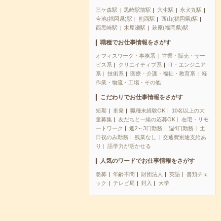
三ケ森駅
黒崎駅前駅
穴生駅
永犬丸駅
今池(福岡県)駅
熊西駅
西山(福岡県)駅
西黒崎駅
木屋瀬駅
萩原(福岡県)駅
職種でお仕事情報をさがす
オフィスワーク・事務系
営業・販売・サー
ビス系
クリエイティブ系
IT・エンジニア
系
技術系
医療・介護・福祉・教育系
軽
作業・物流・工場・その他
こだわりでお仕事情報をさがす
短期
単発
職種未経験OK
10名以上の大
量募集
友だちと一緒の応募OK
在宅・リモ
ートワーク
週2～3日勤務
週4日勤務
土
日祝のみ勤務
残業なし
交通費別途支給あ
り
語学力が活かせる
人気のワードでお仕事情報をさがす
急募
年齢不問
財団法人
英語
書類チェ
ック
テレビ局
封入
大学