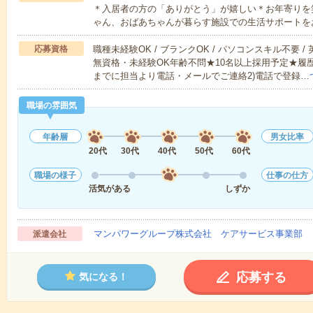
＊入居者の方の「ありがとう」が嬉しい＊お年寄りを
ゃん、おばあちゃんが暮らす施設での生活サポートを
応募資格
職種未経験OK / ブランクOK / パソコンスキル不要 /
無資格・未経験OK年齢不問★10名以上採用予定★履
までに担当より電話・メールでご連絡2)電話で登録…
職場の雰囲気
年齢層
男女比率
20代
30代
40代
50代
60代
職場の様子
仕事の仕方
活気がある
しずか
マンパワーグループ株式会社 ケアサービス事業部 
派遣会社
応募する
気になる！