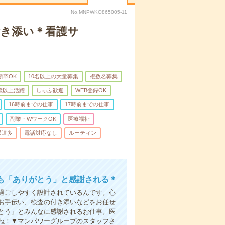
No.MNPWKO865005-11
付き添い＊看護サ
新卒OK
10名以上の大量募集
複数名募集
0歳以上活躍
しゅふ歓迎
WEB登録OK
16時前までの仕事
17時前までの仕事
副業・WワークOK
医療福祉
派遣多
電話対応なし
ルーティン
も「ありがとう」と感謝される＊
過ごしやすく設計されているんです。心
お手伝い、検査の付き添いなどをお任せ
とう」とみんなに感謝されるお仕事。医
ね！▼マンパワーグループのスタッフさ