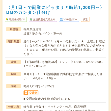
〈月1日～で副業にピッタリ＊時給1,200円～〉
DMのカンタン仕分け
職種未経験OK
交通費別途支給あり
WEB登録OK
派遣
福岡県遠賀郡
勤務地
遠賀川駅からバイク・車---分
週0日～/月1日～OK！ （月～日のあいだ） ★「土曜と日曜だ
曜日頻度
け」など色々な働き方ができます！ ★お仕事ゼロの週があっ
ても大丈夫。 働きたい日、お休みの希望はお気軽にご相談く
ださい！
【1日3時間～も相談OK!】＜シフト例＞9:00～12:0012:00～
時間
17:00 17:00～22…
単発1日～！ ★勤務開始日や期間はお気軽にご相談くださ
期間
い！ ＃8月～ ＃9月～
時給1,200円～1,625円
時給
交通費
■ 交通費規定内支給 ※派遣先による
軽作業（仕分け・ピッキング・検品、商品管理）
仕事内容
＼DMの仕分け／＜とってもシンプルなので未経験でも安