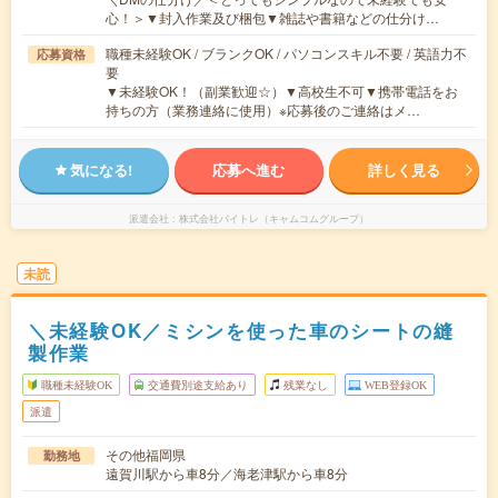
心！＞▼封入作業及び梱包▼雑誌や書籍などの仕分け…
職種未経験OK / ブランクOK / パソコンスキル不要 / 英語力不
応募資格
要
▼未経験OK！（副業歓迎☆）▼高校生不可▼携帯電話をお
持ちの方（業務連絡に使用）※応募後のご連絡はメ…
気になる!
応募へ進む
詳しく見る
派遣会社
株式会社バイトレ（キャムコムグループ）
未読
＼未経験OK／ミシンを使った車のシートの縫
製作業
職種未経験OK
交通費別途支給あり
残業なし
WEB登録OK
派遣
その他福岡県
勤務地
遠賀川駅から車8分／海老津駅から車8分