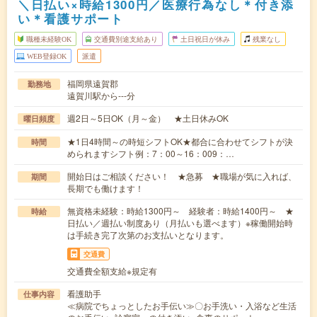
＼日払い×時給1300円／医療行為なし＊付き添
い＊看護サポート
職種未経験OK
交通費別途支給あり
土日祝日が休み
残業なし
WEB登録OK
派遣
福岡県遠賀郡
勤務地
遠賀川駅から---分
週2日～5日OK（月～金） ★土日休みOK
曜日頻度
★1日4時間～の時短シフトOK★都合に合わせてシフトが決
時間
められますシフト例：7：00～16：009：…
開始日はご相談ください！ ★急募 ★職場が気に入れば、
期間
長期でも働けます！
無資格未経験：時給1300円～ 経験者：時給1400円～ ★
時給
日払い／週払い制度あり（月払いも選べます）※稼働開始時
は手続き完了次第のお支払いとなります。
交通費
交通費全額支給※規定有
看護助手
仕事内容
≪病院でちょっとしたお手伝い≫〇お手洗い・入浴など生活