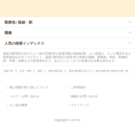
勤務地 / 路線・駅
職種
人気の検索インデックス
遠賀川駅周辺の友だちと一緒の応募OKの派遣情報の検索結果。エン派遣は、エンが運営する人
材派遣会社のポータルサイト。遠賀川駅周辺の派遣/求人情報を職種、勤務地、時給、勤務時
間、長期・短期などの希望条件から、あなたにピッタリの派遣のお仕事を探せます。
派遣TOP
九州・沖縄
福岡
遠賀川駅周辺
遠賀川駅周辺 友だちと一緒の応募OKの派遣の仕事一覧
個人情報の取り扱いについて
ご利用規約
ヘルプ・お問い合わせ
掲載のお問い合わせ
エン会社概要
サイトマップ
Copyright © en Inc.