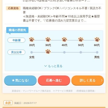
のお手伝い○診察室への付き添い○食事のサポート…
職種未経験OK / ブランクOK / パソコンスキル不要 / 英語力不
応募資格
要
≪無資格・未経験OK≫年齢不問★10名以上採用予定★履歴
書は不要です。▽応募後の流れ1)翌営業日まで…
職場の雰囲気
年齢層
20代
30代
40代
50代
60代
男女比率
女性
男性
もっと見る
気になる!
応募へ進む
詳しく見る
派遣会社
マンパワーグループ株式会社 ケアサービス事業部 （医療福祉介護関連）
未読
掲載日
2026/07/17