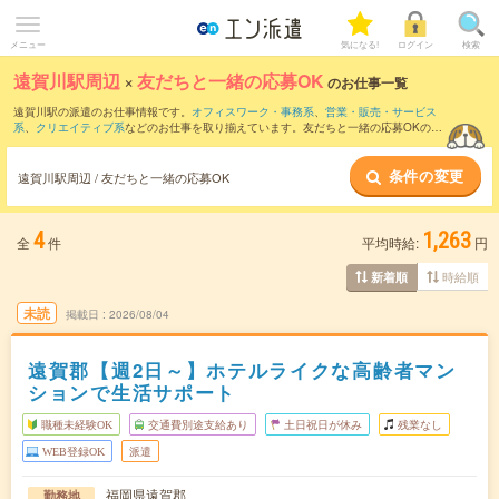
メニュー
気になる!
ログイン
検索
遠賀川駅周辺
×
友だちと一緒の応募OK
のお仕事一覧
遠賀川駅の派遣のお仕事情報です。
オフィスワーク・事務系
、
営業・販売・サービス
系
、
クリエイティブ系
などのお仕事を取り揃えています。友だちと一緒の応募OKの条
件の他に、
交通費別途支給あり
、
職種未経験OK
、
週4日勤務
などのこだわり条件も取
り揃えています。
条件の変更
遠賀川駅周辺 / 友だちと一緒の応募OK
4
1,263
全
件
平均時給:
円
時給順
新着順
未読
掲載日
2026/08/04
遠賀郡【週2日～】ホテルライクな高齢者マン
ションで生活サポート
職種未経験OK
交通費別途支給あり
土日祝日が休み
残業なし
WEB登録OK
派遣
福岡県遠賀郡
勤務地