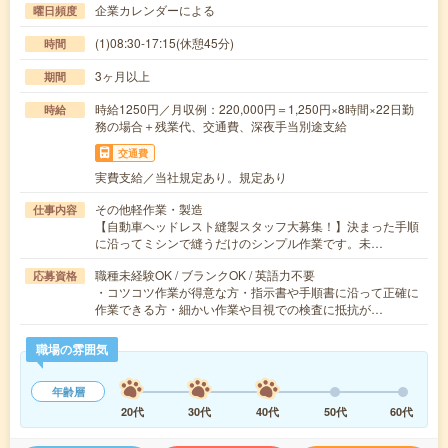
企業カレンダーによる
曜日頻度
(1)08:30-17:15(休憩45分)
時間
3ヶ月以上
期間
時給1250円／月収例：220,000円＝1,250円×8時間×22日勤
時給
務の場合＋残業代、交通費、深夜手当別途支給
交通費
実費支給／当社規定あり。規定あり
その他軽作業・製造
仕事内容
【自動車ヘッドレスト縫製スタッフ大募集！】決まった手順
に沿ってミシンで縫うだけのシンプル作業です。未…
職種未経験OK / ブランクOK / 英語力不要
応募資格
・コツコツ作業が得意な方・指示書や手順書に沿って正確に
作業できる方・細かい作業や目視での検査に抵抗が…
職場の雰囲気
年齢層
20代
30代
40代
50代
60代