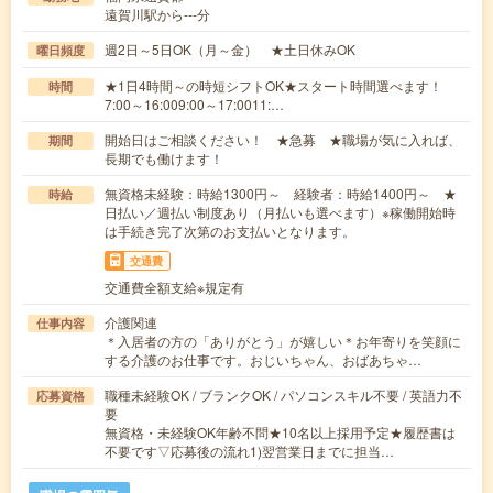
遠賀川駅から---分
週2日～5日OK（月～金） ★土日休みOK
曜日頻度
★1日4時間～の時短シフトOK★スタート時間選べます！
時間
7:00～16:009:00～17:0011:…
開始日はご相談ください！ ★急募 ★職場が気に入れば、
期間
長期でも働けます！
無資格未経験：時給1300円～ 経験者：時給1400円～ ★
時給
日払い／週払い制度あり（月払いも選べます）※稼働開始時
は手続き完了次第のお支払いとなります。
交通費
交通費全額支給※規定有
介護関連
仕事内容
＊入居者の方の「ありがとう」が嬉しい＊お年寄りを笑顔に
する介護のお仕事です。おじいちゃん、おばあちゃ…
職種未経験OK / ブランクOK / パソコンスキル不要 / 英語力不
応募資格
要
無資格・未経験OK年齢不問★10名以上採用予定★履歴書は
不要です▽応募後の流れ1)翌営業日までに担当…