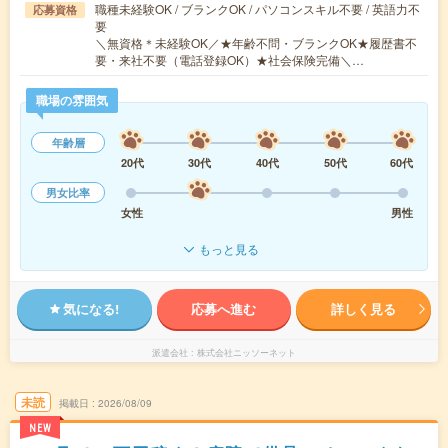
職種未経験OK / ブランクOK / パソコンスキル不要 / 英語力不
応募資格
要
＼無資格＊未経験OK／★年齢不問・ブランクOK★履歴書不
要・来社不要（電話登録OK）★社会保険完備＼…
職場の雰囲気
年齢層
20代
30代
40代
50代
60代
男女比率
女性
男性
もっと見る
気になる!
応募へ進む
詳しく見る
派遣会社
株式会社ニッソーネット
未読
掲載日
2026/08/09
NEW