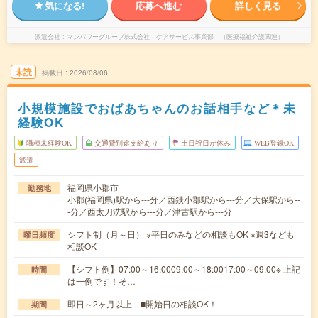
気になる!
応募へ進む
詳しく見る
派遣会社
マンパワーグループ株式会社 ケアサービス事業部 （医療福祉介護関連）
未読
掲載日
2026/08/06
小規模施設でおばあちゃんのお話相手など＊未
経験OK
職種未経験OK
交通費別途支給あり
土日祝日が休み
WEB登録OK
派遣
福岡県小郡市
勤務地
小郡(福岡県)駅から---分／西鉄小郡駅から---分／大保駅から--
-分／西太刀洗駅から---分／津古駅から---分
シフト制（月～日） ※平日のみなどの相談もOK ※週3なども
曜日頻度
相談OK
【シフト例】07:00～16:0009:00～18:0017:00～09:00※ 上記
時間
は一例です！そ…
即日～2ヶ月以上 ■開始日の相談OK！
期間