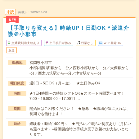
未読
掲載日
2026/08/08
NEW
【手取りを変える】時給UP！日勤OK＊派遣介
護＠小郡市
交通費別途支給あり
土日祝日が休み
残業なし
WEB登録OK
派遣
福岡県小郡市
勤務地
小郡(福岡県)駅から---分／西鉄小郡駅から---分／大保駅から--
-分／西太刀洗駅から---分／津古駅から---分
週2日～5日OK（月～金） ★土日休みOK
曜日頻度
★1日4時間～の時短シフトOK★スタート時間選べます！
時間
7:00～16:009:00～17:0011:…
開始日はご相談ください！ ★急募 ★職場が気に入れば、
期間
長期でも働けます！
経験者：時給1400円～ ★日払い／週払い制度あり（月払い
時給
も選べます）※稼働開始時は手続き完了次第のお支払いとな
ります。