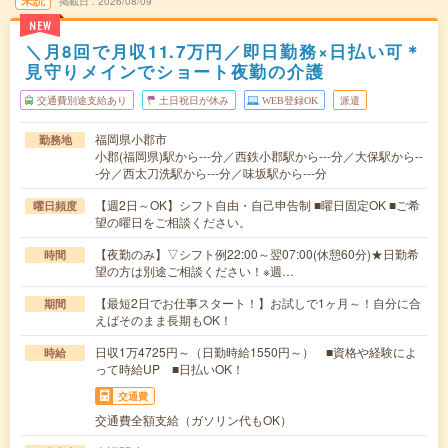
未読
掲載日
2026/08/09
NEW
＼月8回で月収11.7万円／即日勤務×日払い可＊
見守りメインでショート夜勤の介護
交通費別途支給あり
土日祝日が休み
WEB登録OK
派遣
福岡県小郡市
勤務地
小郡(福岡県)駅から---分／西鉄小郡駅から---分／大保駅から--
-分／西太刀洗駅から---分／味坂駅から---分
【週2日～OK】シフト自由・自己申告制 ■曜日固定OK ■ご希
曜日頻度
望の曜日をご相談ください。
【夜勤のみ】▽シフト例22:00～翌07:00(休憩60分)★日勤希
時間
望の方は別途ご相談ください！※週…
【最短2日でお仕事スタート！】お試しで1ヶ月～！自分に合
期間
えばそのまま長期もOK！
日収1万4725円～（日勤時給1550円～） ■資格や経験によ
時給
って時給UP ■日払いOK！
交通費
交通費全額支給（ガソリン代もOK）