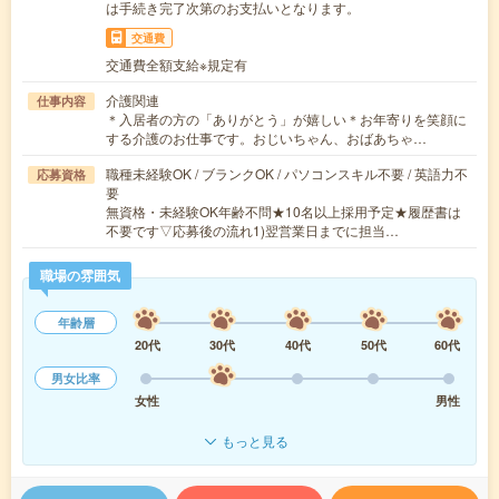
は手続き完了次第のお支払いとなります。
交通費
交通費全額支給※規定有
介護関連
仕事内容
＊入居者の方の「ありがとう」が嬉しい＊お年寄りを笑顔に
する介護のお仕事です。おじいちゃん、おばあちゃ…
職種未経験OK / ブランクOK / パソコンスキル不要 / 英語力不
応募資格
要
無資格・未経験OK年齢不問★10名以上採用予定★履歴書は
不要です▽応募後の流れ1)翌営業日までに担当…
職場の雰囲気
年齢層
20代
30代
40代
50代
60代
男女比率
女性
男性
もっと見る