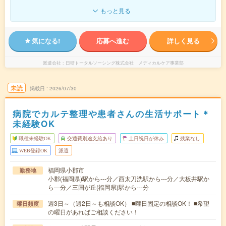
もっと見る
気になる!
応募へ進む
詳しく見る
派遣会社
日研トータルソーシング株式会社 メディカルケア事業部
未読
掲載日
2026/07/30
病院でカルテ整理や患者さんの生活サポート＊
未経験OK
職種未経験OK
交通費別途支給あり
土日祝日が休み
残業なし
WEB登録OK
派遣
福岡県小郡市
勤務地
小郡(福岡県)駅から---分／西太刀洗駅から---分／大板井駅か
ら---分／三国が丘(福岡県)駅から---分
週3日～（週2日～も相談OK） ■曜日固定の相談OK！ ■希望
曜日頻度
の曜日があればご相談ください！