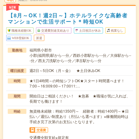
NEW
【8月～OK！週2日～】ホテルライクな高齢者
マンションで生活サポート＊時短OK
職種未経験OK
交通費別途支給あり
土日祝日が休み
残業なし
WEB登録OK
派遣
福岡県小郡市
勤務地
小郡(福岡県)駅から---分／西鉄小郡駅から---分／大保駅から--
-分／西太刀洗駅から---分／津古駅から---分
週2日～5日OK（月～金） ★土日休みOK
曜日頻度
★1日4時間～の時短シフトOK★スタート時間選べます！
時間
7:00～16:009:00～17:0011:…
開始日はご相談ください！ ★急募 ★職場が気に入れば、
期間
長期でも働けます！
無資格未経験：時給1350円～ 経験者：時給1400円～★日
時給
払い／週払い制度あり（月払いも選べます）※稼働開始時は
手続き完了次第のお支払いとなります。
交通費
交通費全額支給※規定有