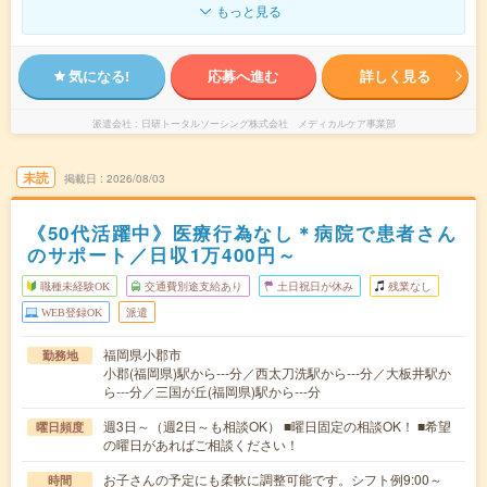
もっと見る
気になる!
応募へ進む
詳しく見る
派遣会社
日研トータルソーシング株式会社 メディカルケア事業部
未読
掲載日
2026/08/03
《50代活躍中》医療行為なし＊病院で患者さん
のサポート／日収1万400円～
職種未経験OK
交通費別途支給あり
土日祝日が休み
残業なし
WEB登録OK
派遣
福岡県小郡市
勤務地
小郡(福岡県)駅から---分／西太刀洗駅から---分／大板井駅か
ら---分／三国が丘(福岡県)駅から---分
週3日～（週2日～も相談OK） ■曜日固定の相談OK！ ■希望
曜日頻度
の曜日があればご相談ください！
お子さんの予定にも柔軟に調整可能です。シフト例9:00～
時間