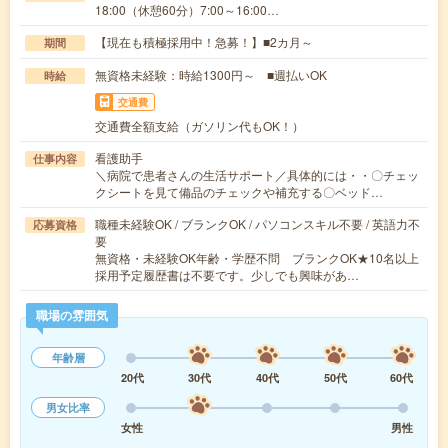
18:00（休憩60分）7:00～16:00…
【現在も積極採用中！急募！】■2カ月～
期間
無資格未経験：時給1300円～ ■週払いOK
時給
交通費
交通費全額支給（ガソリン代もOK！）
看護助手
仕事内容
＼病院で患者さんの生活サポート／具体的には・・〇チェッ
クシートを見て備品のチェックや補充する〇ベッド…
職種未経験OK / ブランクOK / パソコンスキル不要 / 英語力不
応募資格
要
無資格・未経験OK年齢・学歴不問 ブランクOK★10名以上
採用予定履歴書は不要です。少しでも興味があ…
職場の雰囲気
年齢層
20代
30代
40代
50代
60代
男女比率
女性
男性