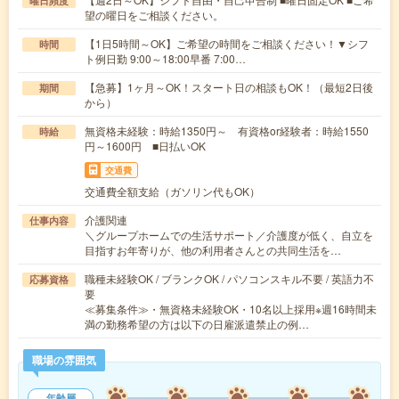
曜日頻度
望の曜日をご相談ください。
【1日5時間～OK】ご希望の時間をご相談ください！▼シフ
時間
ト例日勤 9:00～18:00早番 7:00…
【急募】1ヶ月～OK！スタート日の相談もOK！（最短2日後
期間
から）
無資格未経験：時給1350円～ 有資格or経験者：時給1550
時給
円～1600円 ■日払いOK
交通費
交通費全額支給（ガソリン代もOK）
介護関連
仕事内容
＼グループホームでの生活サポート／介護度が低く、自立を
目指すお年寄りが、他の利用者さんとの共同生活を…
職種未経験OK / ブランクOK / パソコンスキル不要 / 英語力不
応募資格
要
≪募集条件≫・無資格未経験OK・10名以上採用※週16時間未
満の勤務希望の方は以下の日雇派遣禁止の例…
職場の雰囲気
年齢層