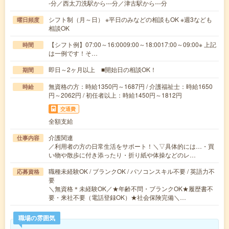
-分／西太刀洗駅から---分／津古駅から---分
シフト制（月～日） ※平日のみなどの相談もOK ※週3なども
曜日頻度
相談OK
【シフト例】07:00～16:0009:00～18:0017:00～09:00※ 上記
時間
は一例です！そ…
即日～2ヶ月以上 ■開始日の相談OK！
期間
無資格の方：時給1350円～1687円 / 介護福祉士：時給1650
時給
円～2062円 / 初任者以上：時給1450円～1812円
交通費
全額支給
介護関連
仕事内容
／利用者の方の日常生活をサポート！＼▽具体的には…・買
い物や散歩に付き添ったり・折り紙や体操などのレ…
職種未経験OK / ブランクOK / パソコンスキル不要 / 英語力不
応募資格
要
＼無資格＊未経験OK／★年齢不問・ブランクOK★履歴書不
要・来社不要（電話登録OK）★社会保険完備＼…
職場の雰囲気