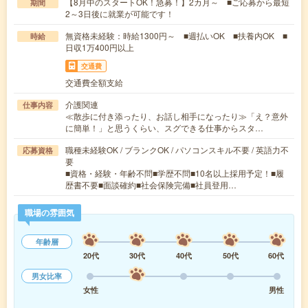
【8月中のスタートOK！急募！】2カ月～ ■ご応募から最短
期間
2～3日後に就業が可能です！
無資格未経験：時給1300円～ ■週払いOK ■扶養内OK ■
時給
日収1万400円以上
交通費
交通費全額支給
介護関連
仕事内容
≪散歩に付き添ったり、お話し相手になったり≫「え？意外
に簡単！」と思うくらい、スグできる仕事からスタ…
職種未経験OK / ブランクOK / パソコンスキル不要 / 英語力不
応募資格
要
■資格・経験・年齢不問■学歴不問■10名以上採用予定！■履
歴書不要■面談確約■社会保険完備■社員登用…
職場の雰囲気
年齢層
20代
30代
40代
50代
60代
男女比率
女性
男性