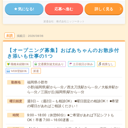
気になる!
応募へ進む
詳しく見る
派遣会社
株式会社ニッソーネット
未読
掲載日
2026/08/06
【オープニング募集】おばあちゃんのお散歩付
き添いも仕事の1つ
職種未経験OK
交通費別途支給あり
土日祝日が休み
残業なし
WEB登録OK
派遣
福岡県小郡市
勤務地
小郡(福岡県)駅から---分／西太刀洗駅から---分／大板井駅か
ら---分／三国が丘(福岡県)駅から---分
週3日～（週2日～も相談OK） ■曜日固定の相談OK！ ■希望
曜日頻度
の曜日があればご相談ください！
9:00～18:00（休憩60分）■ご希望があれば下記シフトも
時間
OK！早番 7:00～16:00遅番 …