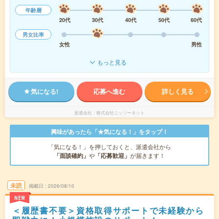
年齢層
20代
30代
40代
50代
60代
男女比率
女性
男性
もっと見る
気になる!
応募へ進む
詳しく見る
派遣会社
株式会社ニッソーネット
興味があったら「★気になる！」をタップ！
「気になる！」を押しておくと、派遣会社から
「面談確約」
や
「応募歓迎」
が届きます！
未読
掲載日
2026/08/10
NEW
＜履歴書不要＞資格取得サポートで未経験から