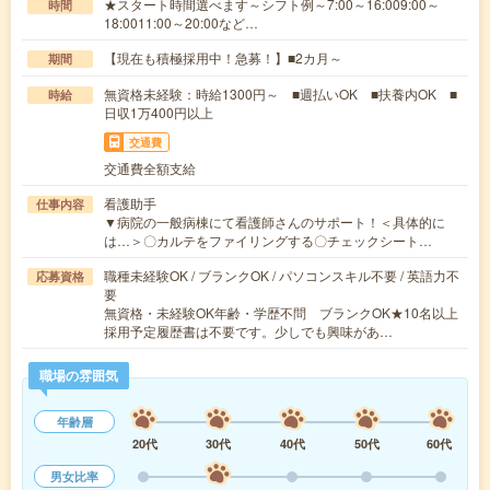
★スタート時間選べます～シフト例～7:00～16:009:00～
時間
18:0011:00～20:00など…
【現在も積極採用中！急募！】■2カ月～
期間
無資格未経験：時給1300円～ ■週払いOK ■扶養内OK ■
時給
日収1万400円以上
交通費
交通費全額支給
看護助手
仕事内容
▼病院の一般病棟にて看護師さんのサポート！＜具体的に
は…＞〇カルテをファイリングする〇チェックシート…
職種未経験OK / ブランクOK / パソコンスキル不要 / 英語力不
応募資格
要
無資格・未経験OK年齢・学歴不問 ブランクOK★10名以上
採用予定履歴書は不要です。少しでも興味があ…
職場の雰囲気
年齢層
20代
30代
40代
50代
60代
男女比率