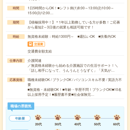
1日5時間からOK！■シフト例(1)8:00～13:00(2)10:00～
時間
15:00(3)12:00…
【積極採用中！】＊1年以上勤務している方が多数！ご応募
期間
から最短2～3日後の就業も相談可能です！
無資格未経験：時給1300円～ ■週払いOK ■扶養内OK
時給
交通費
交通費全額支給
介護関連
仕事内容
／無資格未経験から始める介護施設での生活サポート！＼
「話し相手になって、うんうんとうなずく」「天気が…
職種未経験OK / ブランクOK / パソコンスキル不要 / 英語力不
応募資格
要
■無資格・未経験OK！■年齢・学歴不問！ブランクOK!■10名
以上採用予定！■履歴書不要■社会保険完…
職場の雰囲気
年齢層
20代
30代
40代
50代
60代