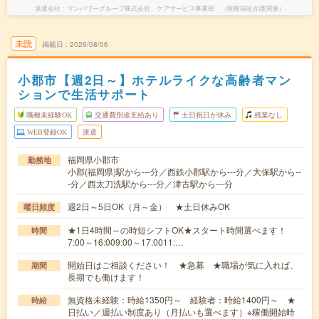
派遣会社
マンパワーグループ株式会社 ケアサービス事業部 （医療福祉介護関連）
未読
掲載日
2026/08/06
小郡市【週2日～】ホテルライクな高齢者マン
ションで生活サポート
職種未経験OK
交通費別途支給あり
土日祝日が休み
残業なし
WEB登録OK
派遣
福岡県小郡市
勤務地
小郡(福岡県)駅から---分／西鉄小郡駅から---分／大保駅から--
-分／西太刀洗駅から---分／津古駅から---分
週2日～5日OK（月～金） ★土日休みOK
曜日頻度
★1日4時間～の時短シフトOK★スタート時間選べます！
時間
7:00～16:009:00～17:0011:…
開始日はご相談ください！ ★急募 ★職場が気に入れば、
期間
長期でも働けます！
無資格未経験：時給1350円～ 経験者：時給1400円～ ★
時給
日払い／週払い制度あり（月払いも選べます）※稼働開始時