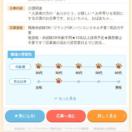
介護関連
仕事内容
＊入居者の方の「ありがとう」が嬉しい＊お年寄りを笑顔に
する介護のお仕事です。おじいちゃん、おばあちゃ…
職種未経験OK / ブランクOK / パソコンスキル不要 / 英語力不
応募資格
要
無資格・未経験OK年齢不問★10名以上採用予定★履歴書は
不要です▽応募後の流れ1)翌営業日までに担当…
職場の雰囲気
年齢層
20代
30代
40代
50代
60代
男女比率
女性
男性
もっと見る
気になる!
応募へ進む
詳しく見る
派遣会社
マンパワーグループ株式会社 ケアサービス事業部 （医療福祉介護関連）