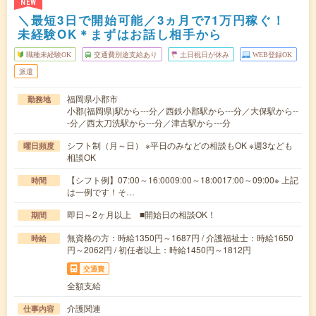
NEW
＼最短3日で開始可能／3ヵ月で71万円稼ぐ！
未経験OK＊まずはお話し相手から
職種未経験OK
交通費別途支給あり
土日祝日が休み
WEB登録OK
派遣
福岡県小郡市
勤務地
小郡(福岡県)駅から---分／西鉄小郡駅から---分／大保駅から--
-分／西太刀洗駅から---分／津古駅から---分
シフト制（月～日） ※平日のみなどの相談もOK ※週3なども
曜日頻度
相談OK
【シフト例】07:00～16:0009:00～18:0017:00～09:00※ 上記
時間
は一例です！そ…
即日～2ヶ月以上 ■開始日の相談OK！
期間
無資格の方：時給1350円～1687円 / 介護福祉士：時給1650
時給
円～2062円 / 初任者以上：時給1450円～1812円
交通費
全額支給
介護関連
仕事内容