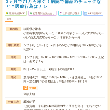
3ヵ月で71万円稼ぐ！病院で備品のチェックな
ど＊医療行為はナシ
職種未経験OK
交通費別途支給あり
土日祝日が休み
WEB登録OK
派遣
福岡県小郡市
勤務地
小郡(福岡県)駅から---分／西鉄小郡駅から---分／大保駅から--
-分／西太刀洗駅から---分／津古駅から---分
シフト制（月～日） ※平日のみなどの相談もOK ※週3なども
曜日頻度
相談OK
【シフト例】07:00～16:0009:00～18:0017:00～09:00※ 上記
時間
は一例です！そ…
即日～2ヶ月以上 ■開始日の相談OK！
期間
無資格の方：時給1350円～1687円 / 介護福祉士：時給1650
時給
円～2062円 / 初任者以上：時給1450円～1812円
交通費
全額支給
看護助手
仕事内容
＼無資格・未経験OKの看護助手／医療行為は一切行わない
ので未経験でも安心！▽具体的には…・リネンやシ…