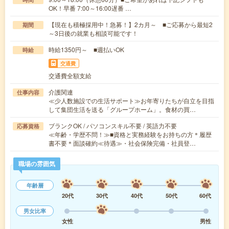
OK！早番 7:00～16:00遅番 …
【現在も積極採用中！急募！】2カ月～ ■ご応募から最短2
期間
～3日後の就業も相談可能です！
時給1350円～ ■週払いOK
時給
交通費
交通費全額支給
介護関連
仕事内容
≪少人数施設での生活サポート≫お年寄りたちが自立を目指
して集団生活を送る「グループホーム」。食材の買…
ブランクOK / パソコンスキル不要 / 英語力不要
応募資格
≪年齢・学歴不問！≫■資格と実務経験をお持ちの方＊履歴
書不要＊面談確約≪待遇≫・社会保険完備・社員登…
職場の雰囲気
年齢層
20代
30代
40代
50代
60代
男女比率
女性
男性