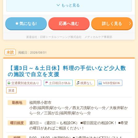
もっと見る
気になる!
応募へ進む
詳しく見る
派遣会社
日研トータルソーシング株式会社 メディカルケア事業部
未読
掲載日
2026/08/01
【週3日～＆土日休】料理の手伝いなど少人数
の施設で自立を支援
交通費別途支給あり
土日祝日が休み
残業なし
WEB登録OK
派遣
福岡県小郡市
勤務地
小郡(福岡県)駅から---分／西太刀洗駅から---分／大板井駅か
ら---分／三国が丘(福岡県)駅から---分
週3日～（週2日～も相談OK） ■曜日固定の相談OK！ ■希望
曜日頻度
の曜日があればご相談ください！
9:00～18:00（休憩60分）■ご希望があれば下記シフトも
時間