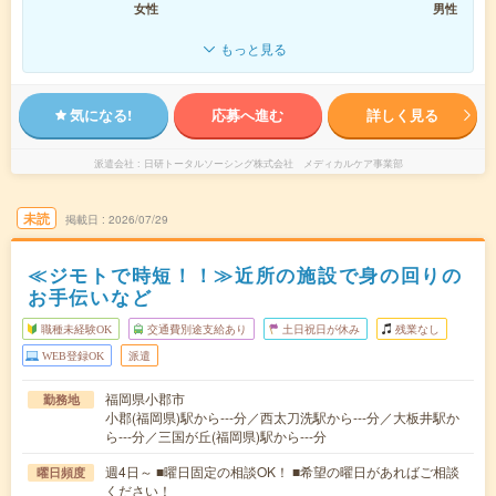
女性
男性
もっと見る
気になる!
応募へ進む
詳しく見る
派遣会社
日研トータルソーシング株式会社 メディカルケア事業部
未読
掲載日
2026/07/29
≪ジモトで時短！！≫近所の施設で身の回りの
お手伝いなど
職種未経験OK
交通費別途支給あり
土日祝日が休み
残業なし
WEB登録OK
派遣
福岡県小郡市
勤務地
小郡(福岡県)駅から---分／西太刀洗駅から---分／大板井駅か
ら---分／三国が丘(福岡県)駅から---分
週4日～ ■曜日固定の相談OK！ ■希望の曜日があればご相談
曜日頻度
ください！