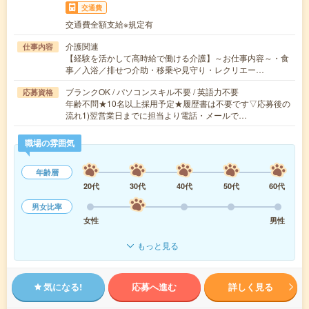
交通費
交通費全額支給※規定有
介護関連
仕事内容
【経験を活かして高時給で働ける介護】～お仕事内容～・食
事／入浴／排せつ介助・移乗や見守り・レクリエー…
ブランクOK / パソコンスキル不要 / 英語力不要
応募資格
年齢不問★10名以上採用予定★履歴書は不要です▽応募後の
流れ1)翌営業日までに担当より電話・メールで…
職場の雰囲気
年齢層
20代
30代
40代
50代
60代
男女比率
女性
男性
もっと見る
気になる!
応募へ進む
詳しく見る