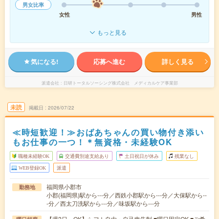
男女比率
女性
男性
もっと見る
気になる!
応募へ進む
詳しく見る
派遣会社
日研トータルソーシング株式会社 メディカルケア事業部
未読
掲載日
2026/07/22
≪時短歓迎！≫おばあちゃんの買い物付き添い
もお仕事の一つ！＊無資格・未経験OK
職種未経験OK
交通費別途支給あり
土日祝日が休み
残業なし
WEB登録OK
派遣
福岡県小郡市
勤務地
小郡(福岡県)駅から---分／西鉄小郡駅から---分／大保駅から--
-分／西太刀洗駅から---分／味坂駅から---分
【週2日～OK】シフト自由・自己申告制 ■曜日固定OK ■ご希