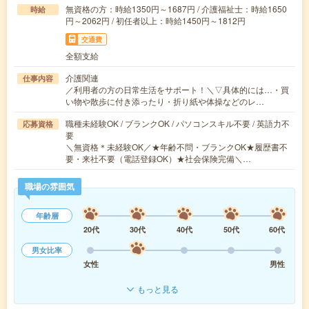
無資格の方：時給1350円～1687円 / 介護福祉士：時給1650
時給
円～2062円 / 初任者以上：時給1450円～1812円
交通費
全額支給
介護関連
仕事内容
／利用者の方の日常生活をサポート！＼▽具体的には…・買
い物や散歩に付き添ったり・折り紙や体操などのレ…
職種未経験OK / ブランクOK / パソコンスキル不要 / 英語力不
応募資格
要
＼無資格＊未経験OK／★年齢不問・ブランクOK★履歴書不
要・来社不要（電話登録OK）★社会保険完備＼…
職場の雰囲気
年齢層
20代
30代
40代
50代
60代
男女比率
女性
男性
もっと見る