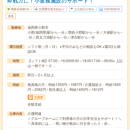
即戦力に！小規模施設のサポート！
職種未経験OK
交通費別途支給あり
土日祝日が休み
WEB登録OK
派遣
福岡県小郡市
勤務地
小郡(福岡県)駅から---分／西鉄小郡駅から---分／大保駅から--
-分／西太刀洗駅から---分／津古駅から---分
シフト制（月～日） ※平日のみなどの相談もOK ※週3日も相
曜日頻度
談OK
【シフト例】07:00～16:0009:00～18:0017:00～09:00※ 上記
時間
は一例です！そ…
即日～2ヶ月以上
期間
無資格の方：時給1350円～1687円 / 介護福祉士：時給1650
時給
円～2062円 / 初任者以上：時給1450円～1812円
交通費
全額支給
介護関連
仕事内容
／グループホームにて利用者の方の日常生活をサポート！＼
▽具体的には…・買い物や散歩に付き添ったり・折…