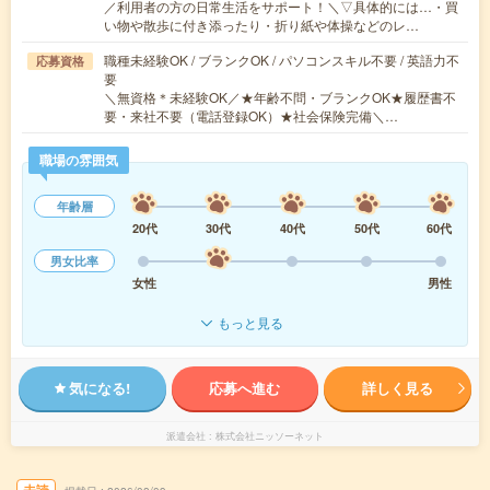
／利用者の方の日常生活をサポート！＼▽具体的には…・買
い物や散歩に付き添ったり・折り紙や体操などのレ…
職種未経験OK / ブランクOK / パソコンスキル不要 / 英語力不
応募資格
要
＼無資格＊未経験OK／★年齢不問・ブランクOK★履歴書不
要・来社不要（電話登録OK）★社会保険完備＼…
職場の雰囲気
年齢層
20代
30代
40代
50代
60代
男女比率
女性
男性
もっと見る
気になる!
応募へ進む
詳しく見る
派遣会社
株式会社ニッソーネット