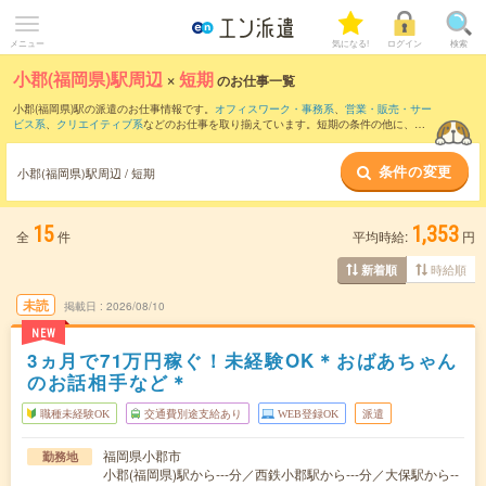
メニュー
気になる!
ログイン
検索
小郡(福岡県)駅周辺
×
短期
のお仕事一覧
小郡(福岡県)駅の派遣のお仕事情報です。
オフィスワーク・事務系
、
営業・販売・サー
ビス系
、
クリエイティブ系
などのお仕事を取り揃えています。短期の条件の他に、
交
通費別途支給あり
、
職種未経験OK
、
友だちと一緒の応募OK
などでもお探し頂けま
す。
条件の変更
小郡(福岡県)駅周辺 / 短期
15
1,353
全
件
平均時給:
円
時給順
新着順
未読
掲載日
2026/08/10
NEW
3ヵ月で71万円稼ぐ！未経験OK＊おばあちゃん
のお話相手など＊
職種未経験OK
交通費別途支給あり
WEB登録OK
派遣
福岡県小郡市
勤務地
小郡(福岡県)駅から---分／西鉄小郡駅から---分／大保駅から--