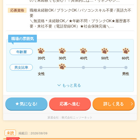
職種未経験OK / ブランクOK / パソコンスキル不要 / 英語力不
応募資格
要
＼無資格＊未経験OK／★年齢不問・ブランクOK★履歴書不
要・来社不要（電話登録OK）★社会保険完備＼…
職場の雰囲気
年齢層
20代
30代
40代
50代
60代
男女比率
女性
男性
もっと見る
気になる!
応募へ進む
詳しく見る
派遣会社
株式会社ニッソーネット
未読
掲載日
2026/08/09