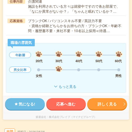
介護関連
仕事内容
施設を利用されている方々は就寝中ですので各お部屋で、
「なにか異常がないか？」「ちゃんと眠れているか？…
ブランクOK / パソコンスキル不要 / 英語力不要
応募資格
・資格か経験どちらかをお持ちの方・ブランクOK・年齢不
問・履歴書不要・来社不要・10名以上採用≪待遇…
職場の雰囲気
年齢層
20代
30代
40代
50代
60代
男女比率
女性
男性
もっと見る
気になる!
応募へ進む
詳しく見る
派遣会社
株式会社ブレイブ（マイナビグループ）
未読
掲載日
2026/08/08