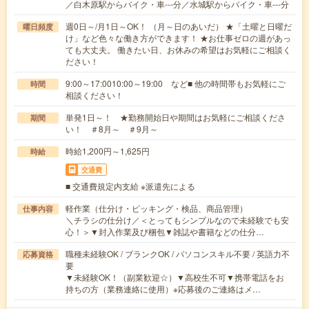
／白木原駅からバイク・車---分／水城駅からバイク・車---分
週0日～/月1日～OK！ （月～日のあいだ） ★「土曜と日曜だ
曜日頻度
け」など色々な働き方ができます！ ★お仕事ゼロの週があっ
ても大丈夫。 働きたい日、お休みの希望はお気軽にご相談く
ださい！
9:00～17:0010:00～19:00 など■ 他の時間帯もお気軽にご
時間
相談ください！
単発1日～！ ★勤務開始日や期間はお気軽にご相談くださ
期間
い！ ＃8月～ ＃9月～
時給1,200円～1,625円
時給
交通費
■ 交通費規定内支給 ※派遣先による
軽作業（仕分け・ピッキング・検品、商品管理）
仕事内容
＼チラシの仕分け／＜とってもシンプルなので未経験でも安
心！＞▼封入作業及び梱包▼雑誌や書籍などの仕分…
職種未経験OK / ブランクOK / パソコンスキル不要 / 英語力不
応募資格
要
▼未経験OK！（副業歓迎☆）▼高校生不可▼携帯電話をお
持ちの方（業務連絡に使用）※応募後のご連絡はメ…