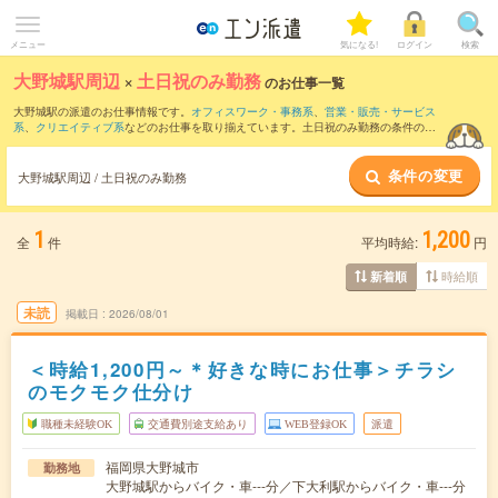
メニュー
気になる!
ログイン
検索
大野城駅周辺
×
土日祝のみ勤務
のお仕事一覧
大野城駅の派遣のお仕事情報です。
オフィスワーク・事務系
、
営業・販売・サービス
系
、
クリエイティブ系
などのお仕事を取り揃えています。土日祝のみ勤務の条件の他
に、
交通費別途支給あり
、
職種未経験OK
、
友だちと一緒の応募OK
などのこだわり条
件も取り揃えています。
条件の変更
大野城駅周辺 / 土日祝のみ勤務
1
1,200
全
件
平均時給:
円
時給順
新着順
未読
掲載日
2026/08/01
＜時給1,200円～＊好きな時にお仕事＞チラシ
のモクモク仕分け
職種未経験OK
交通費別途支給あり
WEB登録OK
派遣
福岡県大野城市
勤務地
大野城駅からバイク・車---分／下大利駅からバイク・車---分