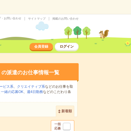
プ・お問い合わせ
サイトマップ
掲載のお問い合わせ
会員登録
ログイン
り
の派遣のお仕事情報一覧
ービス系
、
クリエイティブ系
などのお仕事を取
一緒の応募OK
、
週4日勤務
などのこだわり条
新着順
一括
応募