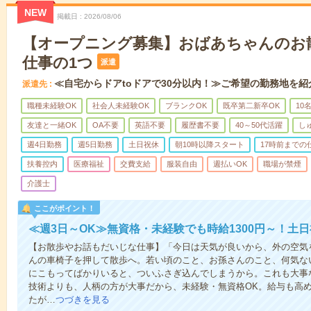
NEW
掲載日
2026/08/06
【オープニング募集】おばあちゃんのお
仕事の1つ
派遣
≪自宅からドアtoドアで30分以内！≫ご希望の勤務地を紹
派遣先
職種未経験OK
社会人未経験OK
ブランクOK
既卒第二新卒OK
10
友達と一緒OK
OA不要
英語不要
履歴書不要
40～50代活躍
し
週4日勤務
週5日勤務
土日祝休
朝10時以降スタート
17時前までの
扶養控内
医療福祉
交費支給
服装自由
週払いOK
職場が禁煙
介護士
ここがポイント！
≪週3日～OK≫無資格・未経験でも時給1300円～！土
【お散歩やお話もだいじな仕事】「今日は天気が良いから、外の空気
んの車椅子を押して散歩へ。若い頃のこと、お孫さんのこと、何気な
にこもってばかりいると、ついふさぎ込んでしまうから。これも大事
技術よりも、人柄の方が大事だから、未経験・無資格OK。給与も高
たが…
つづきを見る