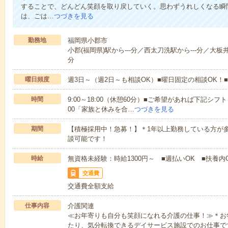
することで、どんどん笑顔を取り戻していく。思わずうれしくなる瞬
は、ごは…
つづきを見る
勤務地
福岡県小郡市
小郡(福岡県)駅から---分／西太刀洗駅から---分／大板井
分
曜日頻度
週3日～（週2日～も相談OK）■曜日固定の相談OK
時間
9:00～18:00（休憩60分）■ご希望があれば下記シフトもOK
00「家族と休みを合…
つづきを見る
期間
【積極採用中！急募！】＊1年以上勤務している方が多
談可能です！
時給
無資格未経験：時給1300円～ ■週払いOK ■扶養内O
交通費
交通費全額支給
仕事内容
介護関連
≪お年寄りも自分も笑顔になれる介護の仕事！≫＊お
たり、気分転換できるデイサービス施設でのお仕事で