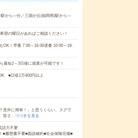
駅から---分／三国が丘(福岡県)駅から---
！■希望の曜日があればご相談ください！
！早番 7:00～16:00遅番 10:00～19:
から最短2～3日後に就業が可能です！
K ■日収1万400円以上
？意外に簡単！」と思うくらい、スグで
、皆さ…
つづきを見る
 英語力不要
！■履歴書不要■面談確約■社会保険完備■