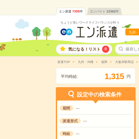
エン派遣
7355
件
エンバイト
12362
件
ちょうど良いワークライフバランスが叶う
九州・
気になる！リスト
0
保存し
派遣TOP
九州・沖縄
福岡
大板井駅周辺
,
1
3
1
5
平均時給:
円
設定中の検索条件
期間
---
派遣形式
---
時給
---