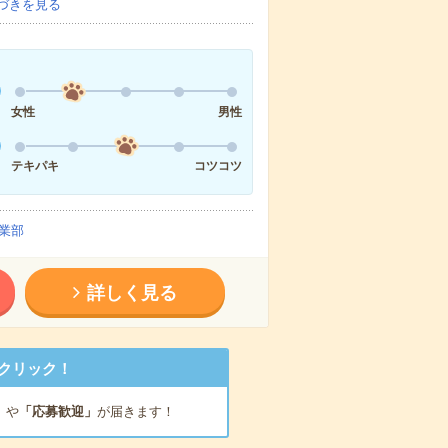
づきを見る
女性
男性
テキパキ
コツコツ
業部
詳しく見る
クリック！
」
や
「応募歓迎」
が届きます！