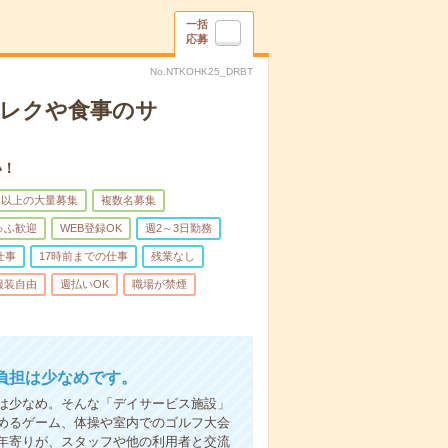
一括
応募
No.NTKOHK25_DRBT
＊レクや食事のサ
い！
名以上の大量募集
複数名募集
ゅふ歓迎
WEB登録OK
週2～3日勤務
仕事
17時前までの仕事
残業なし
服装自由
週払いOK
職場が禁煙
負担は少なめです。
は少なめ。そんな「デイサービス施設」
めるゲーム、体操や室内でのゴルフ大会
年寄りが、スタッフや他の利用者と交流