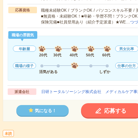
応募資格
職種未経験OK / ブランクOK / パソコンスキル不要 /
■無資格・未経験OK！■年齢・学歴不問！ブランクOK
保険完備■社員登用あり（紹介予定派遣）★WE…
つづ
職場の雰囲気
年齢層
男女比率
20代
30代
40代
50代
60代
職場の様子
仕事の仕方
活気がある
しずか
日研トータルソーシング株式会社 メディカルケア事
派遣会社
応募する
気になる！
未読