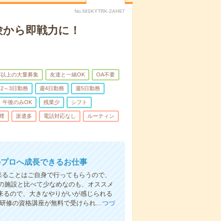
No.NISKYTRK-2AH97
験から即戦力に！
名以上の大量募集
友達と一緒OK
OA不要
2～3日勤務
週4日勤務
週5日勤務
午後のみOK
残業少
シフト
煙
派遣多
電話対応なし
ルーティン
のプロへ成長できるお仕事
来ることはご自身で行ってもらうので、
の施設と比べて少なめなのも、オススメ
出来るので、大きなやりがいが感じられる
者研修の資格講座が無料で受けられ…
つづ