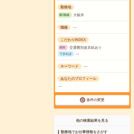
勤務地
大板井
駅/路線
職種
---
こだわりINDEX
交通費別途支給あり
絶対
---
できれば
キーワード
---
あなたのプロフィール
---
条件の変更
他の検索結果を見る
勤務地でお仕事情報をさがす