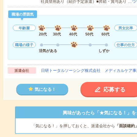
社員登用あり（紹介予定派遣）■昇給・賞与あり …
つ
職場の雰囲気
年齢層
男女比率
20代
30代
40代
50代
60代
職場の様子
仕事の仕方
活気がある
しずか
日研トータルソーシング株式会社 メディカルケア事
派遣会社
応募する
気になる！
興味があったら「★気になる！」を
「気になる！」を押しておくと、派遣会社から
「面談確約