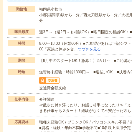
勤務地
福岡県小郡市
小郡(福岡県)駅から---分／西太刀洗駅から---分／大板井
分
曜日頻度
週3日～（週2日～も相談OK）■曜日固定の相談OK
時間
9:00～18:00（休憩60分）■ご希望があれば下記シフトもOK
00「家族と休みを合…
つづきを見る
期間
【8月中のスタートOK！急募！】2カ月～ ■ご応募
時給
無資格未経験：時給1300円～ ■週払いOK ■扶養内O
交通費
交通費全額支給
仕事内容
介護関連
≪散歩に付き添ったり、お話し相手になったり≫「え
きる仕事からスタート！経験がなくて不安だった方も
応募資格
職種未経験OK / ブランクOK / パソコンスキル不要 /
■資格・経験・年齢不問■学歴不問■10名以上採用予定