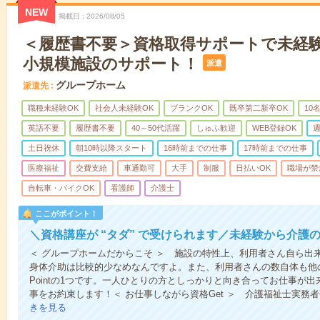
NEW
掲載日
2026/08/05
＜履歴書不要＞資格取得サポートで未経
小規模施設のサポート！
派遣
グループホーム
派遣先
職種未経験OK
社会人未経験OK
ブランクOK
既卒第二新卒OK
10
英語不要
履歴書不要
40～50代活躍
しゅふ歓迎
WEB登録OK
週
土日祝休
朝10時以降スタート
16時前までの仕事
17時前までの仕事
医療福祉
交費支給
車通勤可
大手
制服
日払いOK
職場が禁
自転車・バイクOK
看護師
介護士
ここがポイント！
＼資格講座が “タダ” で受けられます／未経験から介護
＜ グループホームだからこそ ＞ 施設の特性上、利用者さん自ら出
身体介助は比較的少なめなんですよ。また、利用者さんの数自体も他
Pointの1つです。一人ひとりの方としっかりと向き合ってお仕事が
事をお約束します！＜ お仕事しながら資格Get ＞ 介護福祉士実務
きを見る