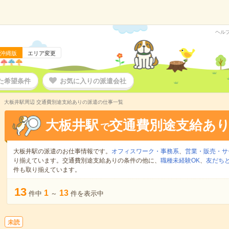
ヘル
沖縄版
エリア変更
た希望条件
お気に入りの派遣会社
大板井駅周辺 交通費別途支給ありの派遣の仕事一覧
大板井駅
交通費別途支給あ
で
大板井駅の派遣のお仕事情報です。
オフィスワーク・事務系
、
営業・販売・サ
り揃えています。交通費別途支給ありの条件の他に、
職種未経験OK
、
友だちと
件も取り揃えています。
13
1
13
件中
～
件を表示中
未読