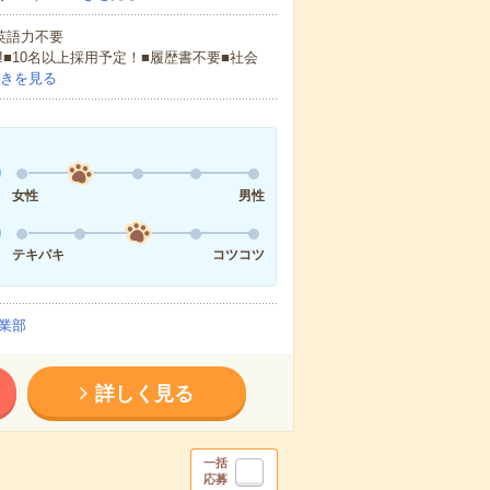
 英語力不要
!■10名以上採用予定！■履歴書不要■社会
きを見る
女性
男性
テキパキ
コツコツ
業部
詳しく見る
一括
応募