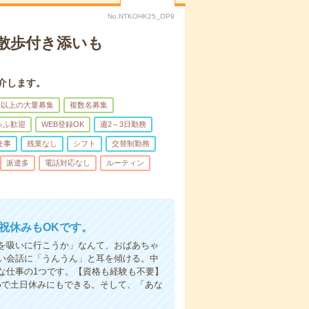
No.NTKOHK25_OP9
散歩付き添いも
介します。
名以上の大量募集
複数名募集
ゅふ歓迎
WEB登録OK
週2～3日勤務
仕事
残業なし
シフト
交替制勤務
派遣多
電話対応なし
ルーティン
日祝休みもOKです。
を吸いに行こうか」なんて、おばあちゃ
い会話に「うんうん」と耳を傾ける。中
な仕事の1つです。【資格も経験も不要】
めで土日休みにもできる。そして、「あな