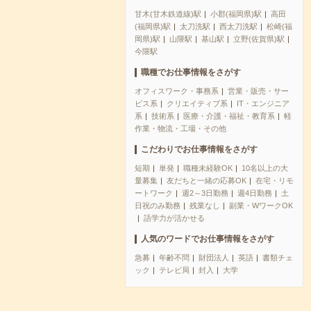
甘木(甘木鉄道線)駅
小郡(福岡県)駅
高田
(福岡県)駅
太刀洗駅
西太刀洗駅
松崎(福
岡県)駅
山隈駅
基山駅
立野(佐賀県)駅
今隈駅
職種でお仕事情報をさがす
オフィスワーク・事務系
営業・販売・サー
ビス系
クリエイティブ系
IT・エンジニア
系
技術系
医療・介護・福祉・教育系
軽
作業・物流・工場・その他
こだわりでお仕事情報をさがす
短期
単発
職種未経験OK
10名以上の大
量募集
友だちと一緒の応募OK
在宅・リモ
ートワーク
週2～3日勤務
週4日勤務
土
日祝のみ勤務
残業なし
副業・WワークOK
語学力が活かせる
人気のワードでお仕事情報をさがす
急募
年齢不問
財団法人
英語
書類チェ
ック
テレビ局
封入
大学