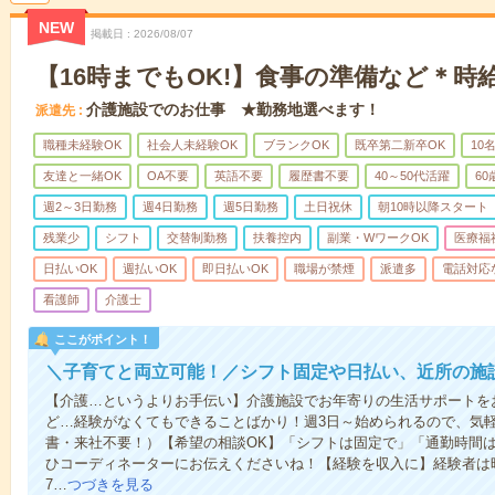
NEW
掲載日
2026/08/07
【16時までもOK!】食事の準備など＊時給
介護施設でのお仕事 ★勤務地選べます！
派遣先
職種未経験OK
社会人未経験OK
ブランクOK
既卒第二新卒OK
10
友達と一緒OK
OA不要
英語不要
履歴書不要
40～50代活躍
6
週2～3日勤務
週4日勤務
週5日勤務
土日祝休
朝10時以降スタート
残業少
シフト
交替制勤務
扶養控内
副業・WワークOK
医療福
日払いOK
週払いOK
即日払いOK
職場が禁煙
派遣多
電話対応
看護師
介護士
ここがポイント！
＼子育てと両立可能！／シフト固定や日払い、近所の施
【介護…というよりお手伝い】介護施設でお年寄りの生活サポートを
ど…経験がなくてもできることばかり！週3日～始められるので、気
書・来社不要！）【希望の相談OK】「シフトは固定で」「通勤時間は
ひコーディネーターにお伝えくださいね！【経験を収入に】経験者は時給
7…
つづきを見る