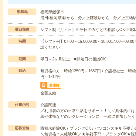
勤務地
福岡県飯塚市
浦田(福岡県)駅から---分／上穂波駅から---分／上三緒駅
曜日頻度
シフト制（月～日）※平日のみなどの相談もOK※週3
時間
【シフト例】07:00～16:0009:00～18:0017:00
談ください！
期間
即日～2ヶ月以上 ■開始日の相談OK！
時給
無資格の方：時給1350円～1687円 / 介護福祉士：時給1
円～1812円
交通費
全額支給
仕事内容
介護関連
／利用者の方の日常生活をサポート！＼▽具体的には
紙や体操などのレクレーションに 一緒に参加したり
応募資格
職種未経験OK / ブランクOK / パソコンスキル不要 /
＼無資格＊未経験OK／★年齢不問・ブランクOK★履