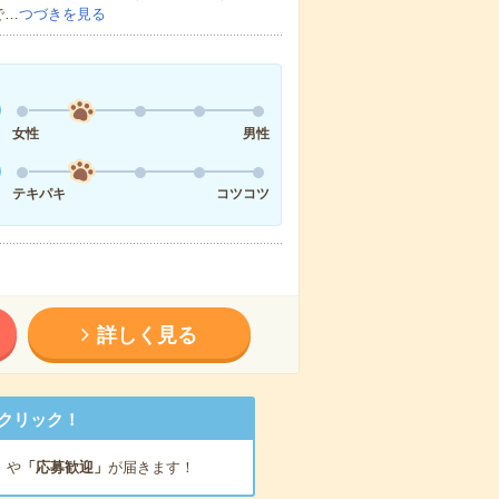
で…
つづきを見る
女性
男性
テキパキ
コツコツ
詳しく見る
クリック！
」
や
「応募歓迎」
が届きます！