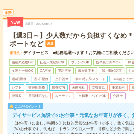
未読
NEW
掲載日
2026/08/07
【週3日～】少人数だから負担すくなめ
ポートなど
派遣
デイサービス ■勤務地選べます！お気軽にご相談くださ
派遣先
職種未経験OK
社会人未経験OK
ブランクOK
既卒第二新卒OK
10
友達と一緒OK
OA不要
英語不要
履歴書不要
40～50代活躍
し
週4日勤務
週5日勤務
土日祝休
朝10時以降スタート
16時前までの
シフト
交替制勤務
扶養控内
医療福祉
交費支給
車通勤可
派遣多
電話対応なし
ルーティン
自転車・バイクOK
介護士
ここがポイント！
デイサービス施設でのお仕事＊元気なお年寄りが多く、
【お年寄りに楽しい時間を】比較的元気なお年寄りが多く、働く負担
でのお仕事です。例えば、トランプや百人一首、将棋など少数で楽し