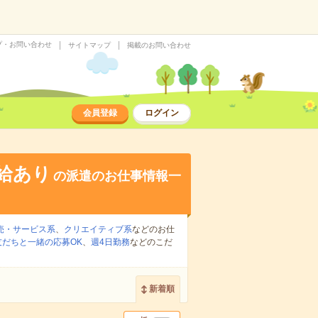
プ・お問い合わせ
サイトマップ
掲載のお問い合わせ
会員登録
ログイン
給あり
の派遣のお仕事情報一
売・サービス系
、
クリエイティブ系
などのお仕
友だちと一緒の応募OK
、
週4日勤務
などのこだ
新着順