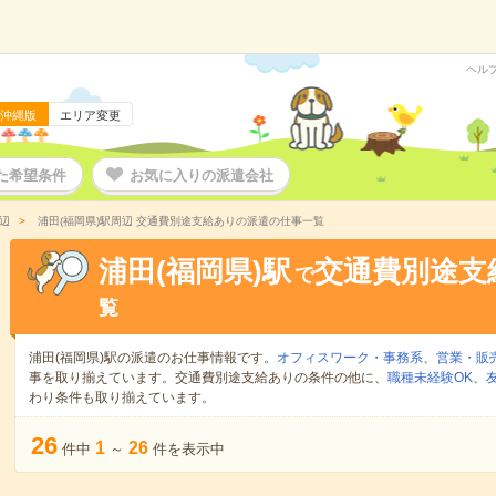
ヘル
沖縄版
エリア変更
た希望条件
お気に入りの派遣会社
辺
浦田(福岡県)駅周辺 交通費別途支給ありの派遣の仕事一覧
浦田(福岡県)駅
交通費別途支
で
覧
浦田(福岡県)駅の派遣のお仕事情報です。
オフィスワーク・事務系
、
営業・販
事を取り揃えています。交通費別途支給ありの条件の他に、
職種未経験OK
、
わり条件も取り揃えています。
26
1
26
件中
～
件を表示中