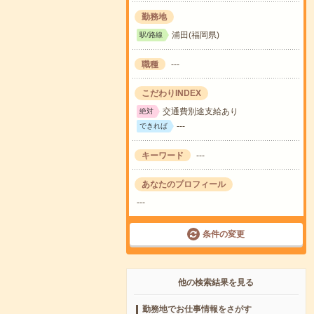
勤務地
浦田(福岡県)
駅/路線
職種
---
こだわりINDEX
交通費別途支給あり
絶対
---
できれば
キーワード
---
あなたのプロフィール
---
条件の変更
他の検索結果を見る
勤務地でお仕事情報をさがす