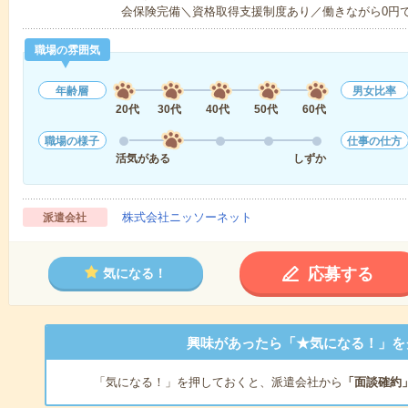
会保険完備＼資格取得支援制度あり／働きながら0円
職場の雰囲気
年齢層
男女比率
20代
30代
40代
50代
60代
職場の様子
仕事の仕方
活気がある
しずか
株式会社ニッソーネット
派遣会社
応募する
気になる！
興味があったら「★気になる！」を
「気になる！」を押しておくと、派遣会社から
「面談確約