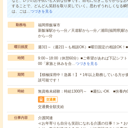
など、レクのお手伝いも大切な仕事です。自宅に引きこもりがちなお
することで、どんどん笑顔を取り戻していく。思わずうれしくなる瞬
は、ごは…
つづきを見る
勤務地
福岡県飯塚市
新飯塚駅から---分／天道駅から---分／浦田(福岡県)駅
から---分
曜日頻度
週3日～（週2日～も相談OK）■曜日固定の相談OK
時間
9:00～18:00（休憩60分）■ご希望があれば下記シフトもOK
00「家族と休みを合…
つづきを見る
期間
【積極採用中！急募！】＊1年以上勤務している方が多
談可能です！
時給
無資格未経験：時給1300円～ ■週払いOK ■扶養内O
交通費
交通費全額支給
仕事内容
介護関連
≪お年寄りも自分も笑顔になれる介護の仕事！≫＊お