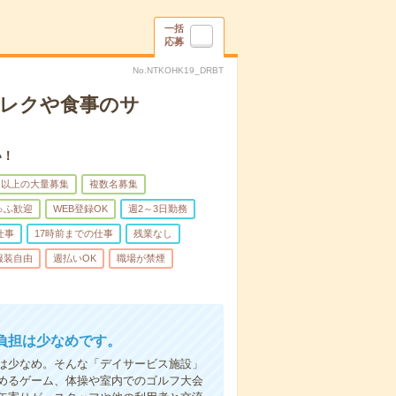
一括
応募
No.NTKOHK19_DRBT
＊レクや食事のサ
い！
名以上の大量募集
複数名募集
ゅふ歓迎
WEB登録OK
週2～3日勤務
仕事
17時前までの仕事
残業なし
服装自由
週払いOK
職場が禁煙
負担は少なめです。
は少なめ。そんな「デイサービス施設」
めるゲーム、体操や室内でのゴルフ大会