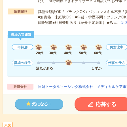
たり、気分転換できるデイサービス施設でのお仕事で
応募資格
職種未経験OK / ブランクOK / パソコンスキル不要 /
■無資格・未経験OK！■年齢・学歴不問！ブランクOK
保険完備■社員登用あり（紹介予定派遣）★WE…
つづ
職場の雰囲気
年齢層
男女比率
20代
30代
40代
50代
60代
職場の様子
仕事の仕方
活気がある
しずか
日研トータルソーシング株式会社 メディカルケア事
派遣会社
応募する
気になる！
未読