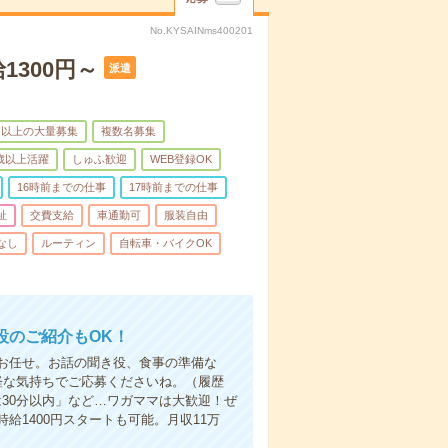
No.KYSAINms400201
1300円～
派遣
名以上の大量募集
複数名募集
0歳以上活躍
しゅふ歓迎
WEB登録OK
16時前までの仕事
17時前までの仕事
祉
交費支給
車通勤可
服装自由
なし
ルーティン
自転車・バイクOK
設のご紹介もOK！
お任せ。お話の聞き役、食事の準備な
軽な気持ちでご応募くださいね。（履歴
30分以内」など…ワガママは大歓迎！ぜ
1400円スタートも可能。月収11万