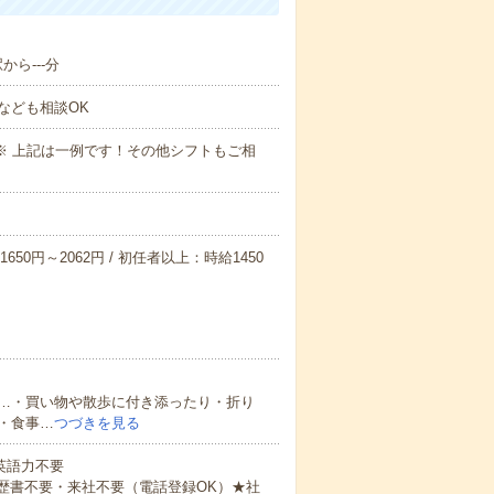
から---分
なども相談OK
～09:00※ 上記は一例です！その他シフトもご相
650円～2062円 / 初任者以上：時給1450
…・買い物や散歩に付き添ったり・折り
・食事…
つづきを見る
 英語力不要
歴書不要・来社不要（電話登録OK）★社