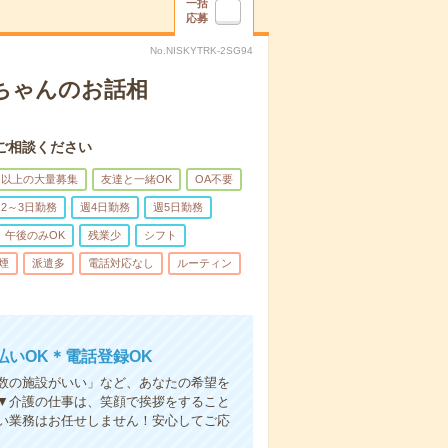
一括
応募
No.NISKYTRK-2SG94
あちゃんのお話相
ご相談ください
名以上の大量募集
友達と一緒OK
OA不要
2～3日勤務
週4日勤務
週5日勤務
午後のみOK
残業少
シフト
煙
派遣多
電話対応なし
ルーティン
いOK＊電話登録OK
人数の施設がいい」など、あなたの希望を
▼介護の仕事は、笑顔で挨拶をすること
い業務はお任せしません！安心してご応