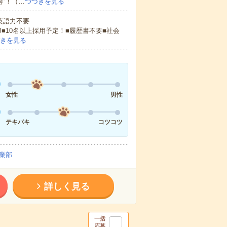
す！（…
つづきを見る
 英語力不要
!■10名以上採用予定！■履歴書不要■社会
きを見る
女性
男性
テキパキ
コツコツ
業部
詳しく見る
一括
応募