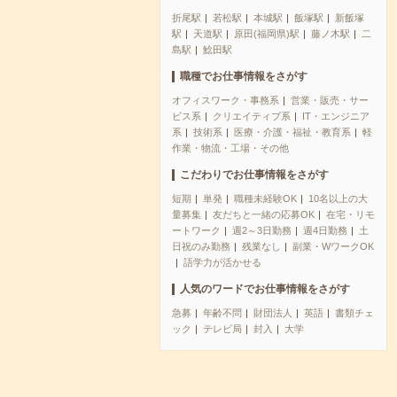
折尾駅
若松駅
本城駅
飯塚駅
新飯塚
駅
天道駅
原田(福岡県)駅
藤ノ木駅
二
島駅
鯰田駅
職種でお仕事情報をさがす
オフィスワーク・事務系
営業・販売・サー
ビス系
クリエイティブ系
IT・エンジニア
系
技術系
医療・介護・福祉・教育系
軽
作業・物流・工場・その他
こだわりでお仕事情報をさがす
短期
単発
職種未経験OK
10名以上の大
量募集
友だちと一緒の応募OK
在宅・リモ
ートワーク
週2～3日勤務
週4日勤務
土
日祝のみ勤務
残業なし
副業・WワークOK
語学力が活かせる
人気のワードでお仕事情報をさがす
急募
年齢不問
財団法人
英語
書類チェ
ック
テレビ局
封入
大学