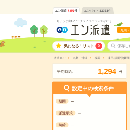
エン派遣
7355
件
エンバイト
12362
件
ちょうど良いワークライフバランスが叶う
九州・
気になる！リスト
0
保存し
派遣TOP
九州・沖縄
福岡
浦田(福岡県)駅周
,
1
2
9
4
平均時給:
円
設定中の検索条件
期間
---
派遣形式
---
時給
---