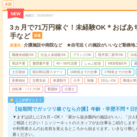
未読
NEW
掲載日
2026/08/07
3ヵ月で71万円稼ぐ！未経験OK＊おば
手など
派遣
介護施設や病院など ★自宅近くの施設がいいなど勤務地
派遣先
職種未経験OK
社会人未経験OK
ブランクOK
既卒第二新卒OK
10
英語不要
履歴書不要
40～50代活躍
しゅふ歓迎
WEB登録OK
週
土日祝休
朝10時以降スタート
16時前までの仕事
17時前までの仕事
医療福祉
交費支給
車通勤可
大手
制服
日払いOK
職場が禁
自転車・バイクOK
看護師
介護士
ここがポイント！
【短期間でガッツリ稼ぐなら介護】年齢・学歴不問＊日払
▼まずは試しに2カ月～OK！「家から徒歩圏内の施設がいい」「少
ご相談ください！ニッソーネットのスタッフがお仕事をご紹介します
や利用者さんのお名前を覚えるところから始まります。いきなり難し
募ください。