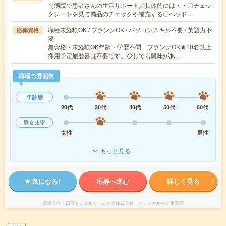
＼病院で患者さんの生活サポート／具体的には・・〇チェッ
クシートを見て備品のチェックや補充する〇ベッド…
職種未経験OK / ブランクOK / パソコンスキル不要 / 英語力不
応募資格
要
無資格・未経験OK年齢・学歴不問 ブランクOK★10名以上
採用予定履歴書は不要です。少しでも興味があ…
職場の雰囲気
年齢層
20代
30代
40代
50代
60代
男女比率
女性
男性
もっと見る
気になる!
応募へ進む
詳しく見る
派遣会社
日研トータルソーシング株式会社 メディカルケア事業部