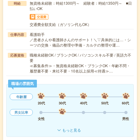
無資格未経験：時給1300円～ 経験者：時給1350円～ ■日
時給
払いOK
交通費
交通費全額支給（ガソリン代もOK）
看護助手
仕事内容
／患者さんや看護師さんのサポート！＼▽具体的には…・シ
ーツの交換・備品の整理や準備・カルテの整理や運…
職種未経験OK / ブランクOK / パソコンスキル不要 / 英語力不
応募資格
要
≪募集条件≫・無資格未経験OK・ブランクOK・年齢不問・
履歴書不要・来社不要・10名以上採用≪待遇≫…
職場の雰囲気
年齢層
20代
30代
40代
50代
60代
男女比率
女性
男性
もっと見る