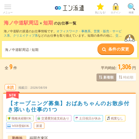
メニュー
気になる!
ログイン
検索
海ノ中道駅周辺
×
短期
のお仕事一覧
海ノ中道駅の派遣のお仕事情報です。
オフィスワーク・事務系
、
営業・販売・サービ
ス系
、
クリエイティブ系
などのお仕事を取り揃えています。短期の条件の他に、
交通
費別途支給あり
、
職種未経験OK
、
友だちと一緒の応募OK
などでもお探し頂けます。
条件の変更
海ノ中道駅周辺 / 短期
9
1,306
全
件
平均時給:
円
時給順
新着順
未読
掲載日
2026/08/09
NEW
【オープニング募集】おばあちゃんのお散歩付
き添いも仕事の1つ
職種未経験OK
交通費別途支給あり
土日祝日が休み
残業なし
WEB登録OK
派遣
福岡市東区
勤務地