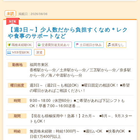
未読
掲載日
2026/08/06
NEW
【週3日～】少人数だから負担すくなめ＊レク
や食事のサポートなど
職種未経験OK
交通費別途支給あり
土日祝日が休み
残業なし
WEB登録OK
派遣
福岡市東区
勤務地
香椎駅から---分／土井駅から---分／三苫駅から---分／奈多駅
から---分／海ノ中道駅から---分
週3日～（週2日～も相談OK） ■曜日固定の相談OK！ ■希望
曜日頻度
の曜日があればご相談ください！
9:00～18:00（休憩60分）■ご希望があれば下記シフトも
時間
OK！早番 7:00～16:00遅番 …
【現在も積極採用中！急募！】2カ月～ ■8月～、9月スター
期間
トもOK！
無資格未経験：時給1300円～ ■週払いOK ■扶養内OK ■
時給
日収1万400円以上