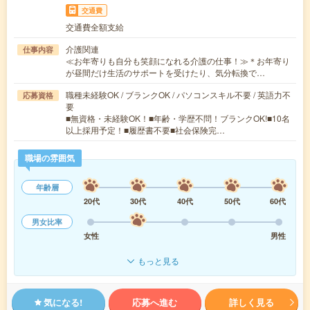
交通費
交通費全額支給
介護関連
仕事内容
≪お年寄りも自分も笑顔になれる介護の仕事！≫＊お年寄り
が昼間だけ生活のサポートを受けたり、気分転換で…
職種未経験OK / ブランクOK / パソコンスキル不要 / 英語力不
応募資格
要
■無資格・未経験OK！■年齢・学歴不問！ブランクOK!■10名
以上採用予定！■履歴書不要■社会保険完…
職場の雰囲気
年齢層
20代
30代
40代
50代
60代
男女比率
女性
男性
もっと見る
気になる!
応募へ進む
詳しく見る