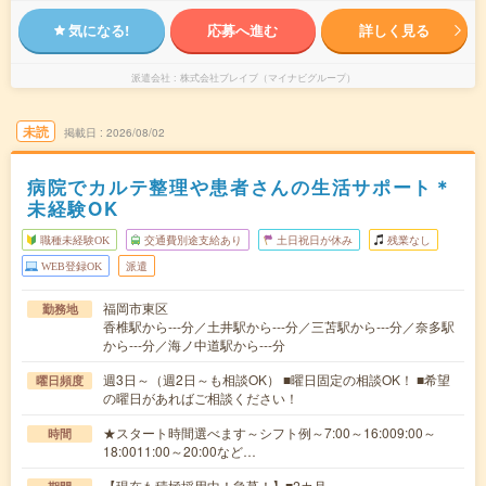
気になる!
応募へ進む
詳しく見る
派遣会社
株式会社ブレイブ（マイナビグループ）
未読
掲載日
2026/08/02
病院でカルテ整理や患者さんの生活サポート＊
未経験OK
職種未経験OK
交通費別途支給あり
土日祝日が休み
残業なし
WEB登録OK
派遣
福岡市東区
勤務地
香椎駅から---分／土井駅から---分／三苫駅から---分／奈多駅
から---分／海ノ中道駅から---分
週3日～（週2日～も相談OK） ■曜日固定の相談OK！ ■希望
曜日頻度
の曜日があればご相談ください！
★スタート時間選べます～シフト例～7:00～16:009:00～
時間
18:0011:00～20:00など…
【現在も積極採用中！急募！】■2カ月～