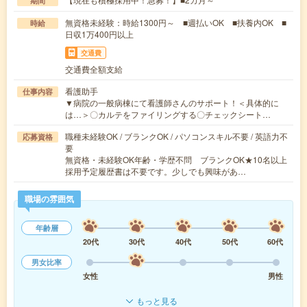
期間
無資格未経験：時給1300円～ ■週払いOK ■扶養内OK ■
時給
日収1万400円以上
交通費
交通費全額支給
看護助手
仕事内容
▼病院の一般病棟にて看護師さんのサポート！＜具体的に
は…＞〇カルテをファイリングする〇チェックシート…
職種未経験OK / ブランクOK / パソコンスキル不要 / 英語力不
応募資格
要
無資格・未経験OK年齢・学歴不問 ブランクOK★10名以上
採用予定履歴書は不要です。少しでも興味があ…
職場の雰囲気
年齢層
20代
30代
40代
50代
60代
男女比率
女性
男性
もっと見る