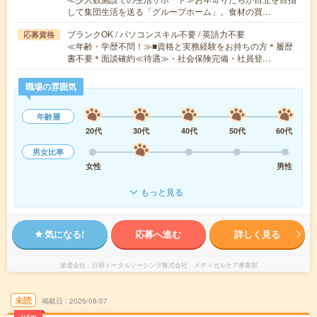
して集団生活を送る「グループホーム」。食材の買…
ブランクOK / パソコンスキル不要 / 英語力不要
応募資格
≪年齢・学歴不問！≫■資格と実務経験をお持ちの方＊履歴
書不要＊面談確約≪待遇≫・社会保険完備・社員登…
職場の雰囲気
年齢層
20代
30代
40代
50代
60代
男女比率
女性
男性
もっと見る
気になる!
応募へ進む
詳しく見る
派遣会社
日研トータルソーシング株式会社 メディカルケア事業部
未読
掲載日
2026/08/07