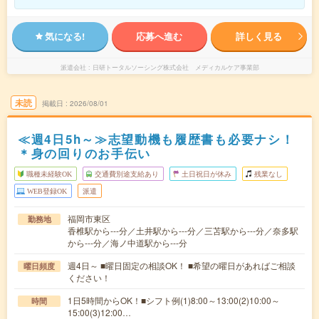
気になる!
応募へ進む
詳しく見る
派遣会社
日研トータルソーシング株式会社 メディカルケア事業部
未読
掲載日
2026/08/01
≪週4日5h～≫志望動機も履歴書も必要ナシ！
＊身の回りのお手伝い
職種未経験OK
交通費別途支給あり
土日祝日が休み
残業なし
WEB登録OK
派遣
福岡市東区
勤務地
香椎駅から---分／土井駅から---分／三苫駅から---分／奈多駅
から---分／海ノ中道駅から---分
週4日～ ■曜日固定の相談OK！ ■希望の曜日があればご相談
曜日頻度
ください！
1日5時間からOK！■シフト例(1)8:00～13:00(2)10:00～
時間
15:00(3)12:00…