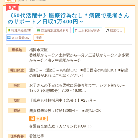
NEW
《50代活躍中》医療行為なし＊病院で患者さん
のサポート／日収1万400円～
職種未経験OK
交通費別途支給あり
土日祝日が休み
残業なし
WEB登録OK
派遣
福岡市東区
勤務地
香椎駅から---分／土井駅から---分／三苫駅から---分／奈多駅
から---分／海ノ中道駅から---分
週3日～（週2日～も相談OK） ■曜日固定の相談OK！ ■希望
曜日頻度
の曜日があればご相談ください！
お子さんの予定にも柔軟に調整可能です。シフト例9:00～
時間
18:00（休憩60分）7:00～16:00…
【現在も積極採用中！急募！】■2カ月～
期間
無資格未経験：時給1300円～ ■週払いOK
時給
交通費
交通費全額支給（ガソリン代もOK！）
看護助手
仕事内容