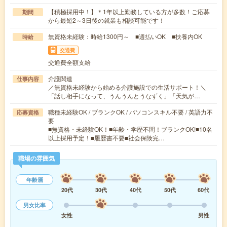
【積極採用中！】＊1年以上勤務している方が多数！ご応募
期間
から最短2～3日後の就業も相談可能です！
無資格未経験：時給1300円～ ■週払いOK ■扶養内OK
時給
交通費
交通費全額支給
介護関連
仕事内容
／無資格未経験から始める介護施設での生活サポート！＼
「話し相手になって、うんうんとうなずく」「天気が…
職種未経験OK / ブランクOK / パソコンスキル不要 / 英語力不
応募資格
要
■無資格・未経験OK！■年齢・学歴不問！ブランクOK!■10名
以上採用予定！■履歴書不要■社会保険完…
職場の雰囲気
年齢層
20代
30代
40代
50代
60代
男女比率
女性
男性