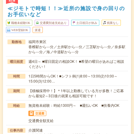
NEW
≪ジモトで時短！！≫近所の施設で身の回りの
お手伝いなど
職種未経験OK
交通費別途支給あり
土日祝日が休み
残業なし
WEB登録OK
派遣
福岡市東区
勤務地
香椎駅から---分／土井駅から---分／三苫駅から---分／奈多駅
から---分／海ノ中道駅から---分
週4日～ ■曜日固定の相談OK！ ■希望の曜日があればご相談
曜日頻度
ください！
1日5時間からOK！■シフト例(1)8:00～13:00(2)10:00～
時間
15:00(3)12:00…
【積極採用中！】＊1年以上勤務している方が多数！ご応募
期間
から最短2～3日後の就業も相談可能です！
無資格未経験：時給1300円～ ■週払いOK ■扶養内OK
時給
交通費
交通費全額支給
介護関連
仕事内容