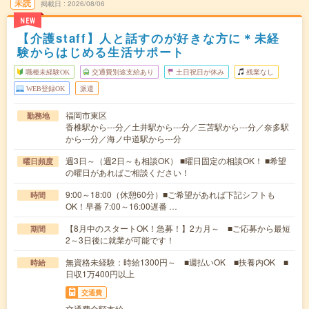
未読
掲載日
2026/08/06
NEW
【介護staff】人と話すのが好きな方に＊未経
験からはじめる生活サポート
職種未経験OK
交通費別途支給あり
土日祝日が休み
残業なし
WEB登録OK
派遣
福岡市東区
勤務地
香椎駅から---分／土井駅から---分／三苫駅から---分／奈多駅
から---分／海ノ中道駅から---分
週3日～（週2日～も相談OK） ■曜日固定の相談OK！ ■希望
曜日頻度
の曜日があればご相談ください！
9:00～18:00（休憩60分）■ご希望があれば下記シフトも
時間
OK！早番 7:00～16:00遅番 …
【8月中のスタートOK！急募！】2カ月～ ■ご応募から最短
期間
2～3日後に就業が可能です！
無資格未経験：時給1300円～ ■週払いOK ■扶養内OK ■
時給
日収1万400円以上
交通費
交通費全額支給