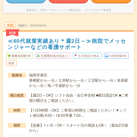
派遣会社
日研トータルソーシング株式会社 メディカルケア事業部
未読
掲載日
2026/08/06
NEW
≪60代就業実績あり＊週2日～≫病院でメッセ
ンジャーなどの看護サポート
職種未経験OK
交通費別途支給あり
土日祝日が休み
WEB登録OK
派遣
福岡市東区
勤務地
香椎駅から---分／土井駅から---分／三苫駅から---分／奈多駅
から---分／海ノ中道駅から---分
【週2日～OK】シフト自由・自己申告制 ■曜日固定OK ■ご希
曜日頻度
望の曜日をご相談ください。
【1日5時間～OK】ご希望の時間をご相談ください！▼シフ
時間
ト例日勤 9:00～18:00早番 7:00…
【急募】1ヶ月～OK！スタート日の相談もOK！（最短2日後
期間
から）