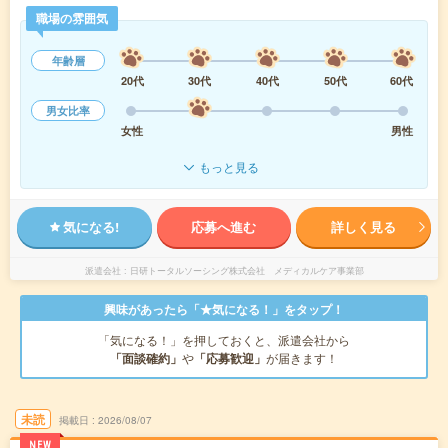
職場の雰囲気
年齢層
20代
30代
40代
50代
60代
男女比率
女性
男性
もっと見る
気になる!
応募へ進む
詳しく見る
派遣会社
日研トータルソーシング株式会社 メディカルケア事業部
興味があったら「★気になる！」をタップ！
「気になる！」を押しておくと、派遣会社から
「面談確約」
や
「応募歓迎」
が届きます！
未読
掲載日
2026/08/07
NEW