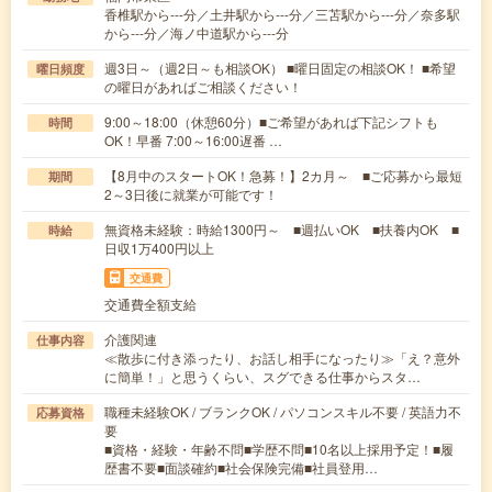
香椎駅から---分／土井駅から---分／三苫駅から---分／奈多駅
から---分／海ノ中道駅から---分
週3日～（週2日～も相談OK） ■曜日固定の相談OK！ ■希望
曜日頻度
の曜日があればご相談ください！
9:00～18:00（休憩60分）■ご希望があれば下記シフトも
時間
OK！早番 7:00～16:00遅番 …
【8月中のスタートOK！急募！】2カ月～ ■ご応募から最短
期間
2～3日後に就業が可能です！
無資格未経験：時給1300円～ ■週払いOK ■扶養内OK ■
時給
日収1万400円以上
交通費
交通費全額支給
介護関連
仕事内容
≪散歩に付き添ったり、お話し相手になったり≫「え？意外
に簡単！」と思うくらい、スグできる仕事からスタ…
職種未経験OK / ブランクOK / パソコンスキル不要 / 英語力不
応募資格
要
■資格・経験・年齢不問■学歴不問■10名以上採用予定！■履
歴書不要■面談確約■社会保険完備■社員登用…