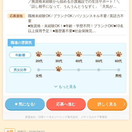
／無資格未経験から始める介護施設での生活サポート！＼
「話し相手になって、うんうんとうなずく」「天気が…
職種未経験OK / ブランクOK / パソコンスキル不要 / 英語力不
応募資格
要
■無資格・未経験OK！■年齢・学歴不問！ブランクOK!■10名
以上採用予定！■履歴書不要■社会保険完…
職場の雰囲気
年齢層
20代
30代
40代
50代
60代
男女比率
女性
男性
もっと見る
気になる!
応募へ進む
詳しく見る
派遣会社
日研トータルソーシング株式会社 メディカルケア事業部
未読
掲載日
2026/08/07