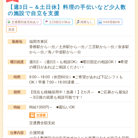
【週3日～＆土日休】料理の手伝いなど少人数
の施設で自立を支援
交通費別途支給あり
土日祝日が休み
残業なし
WEB登録OK
派遣
福岡市東区
勤務地
香椎駅から---分／土井駅から---分／三苫駅から---分／奈多駅
から---分／海ノ中道駅から---分
週3日～（週2日～も相談OK） ■曜日固定の相談OK！ ■希望
曜日頻度
の曜日があればご相談ください！
9:00～18:00（休憩60分）■ご希望があれば下記シフトも
時間
OK！早番 7:00～16:00遅番 …
【現在も積極採用中！急募！】2カ月～ ■ご応募から最短2
期間
～3日後の就業も相談可能です！
時給1350円～ ■週払いOK
時給
交通費
交通費全額支給
介護関連
仕事内容
≪少人数施設での生活サポート≫お年寄りたちが自立を目指