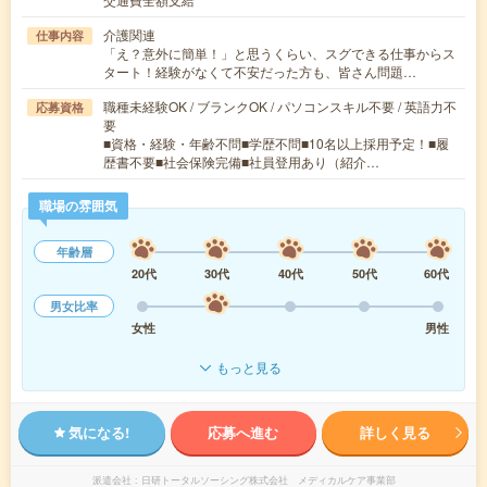
介護関連
仕事内容
「え？意外に簡単！」と思うくらい、スグできる仕事からス
タート！経験がなくて不安だった方も、皆さん問題…
職種未経験OK / ブランクOK / パソコンスキル不要 / 英語力不
応募資格
要
■資格・経験・年齢不問■学歴不問■10名以上採用予定！■履
歴書不要■社会保険完備■社員登用あり（紹介…
職場の雰囲気
年齢層
20代
30代
40代
50代
60代
男女比率
女性
男性
もっと見る
気になる!
応募へ進む
詳しく見る
派遣会社
日研トータルソーシング株式会社 メディカルケア事業部