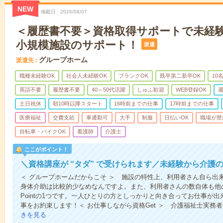
NEW
掲載日
2026/08/07
＜履歴書不要＞資格取得サポートで未経
小規模施設のサポート！
派遣
グループホーム
派遣先
職種未経験OK
社会人未経験OK
ブランクOK
既卒第二新卒OK
10
英語不要
履歴書不要
40～50代活躍
しゅふ歓迎
WEB登録OK
週
土日祝休
朝10時以降スタート
16時前までの仕事
17時前までの仕事
医療福祉
交費支給
車通勤可
大手
制服
日払いOK
職場が禁
自転車・バイクOK
看護師
介護士
ここがポイント！
＼資格講座が “タダ” で受けられます／未経験から介護
＜ グループホームだからこそ ＞ 施設の特性上、利用者さん自ら出
身体介助は比較的少なめなんですよ。また、利用者さんの数自体も他
Pointの1つです。一人ひとりの方としっかりと向き合ってお仕事が
事をお約束します！＜ お仕事しながら資格Get ＞ 介護福祉士実務
きを見る