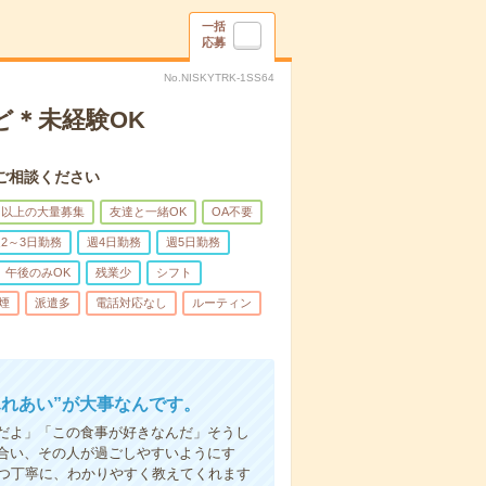
一括
応募
No.NISKYTRK-1SS64
ど＊未経験OK
ご相談ください
名以上の大量募集
友達と一緒OK
OA不要
2～3日勤務
週4日勤務
週5日勤務
午後のみOK
残業少
シフト
煙
派遣多
電話対応なし
ルーティン
ふれあい”が大事なんです。
だよ」「この食事が好きなんだ」そうし
合い、その人が過ごしやすいようにす
1つ丁寧に、わかりやすく教えてくれます