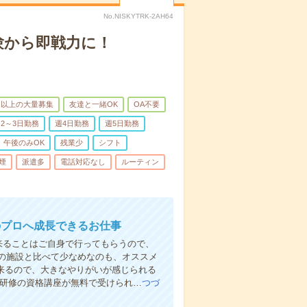
No.NISKYTRK-2AH64
験から即戦力に！
名以上の大量募集
友達と一緒OK
OA不要
2～3日勤務
週4日勤務
週5日勤務
午後のみOK
残業少
シフト
煙
派遣多
電話対応なし
ルーティン
のプロへ成長できるお仕事
来ることはご自身で行ってもらうので、
の施設と比べて少なめなのも、オススメ
出来るので、大きなやりがいが感じられる
者研修の資格講座が無料で受けられ…
つづ