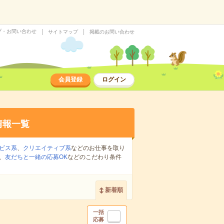
プ・お問い合わせ
サイトマップ
掲載のお問い合わせ
会員登録
ログイン
情報一覧
ビス系
、
クリエイティブ系
などのお仕事を取り
、
友だちと一緒の応募OK
などのこだわり条件
新着順
一括
応募