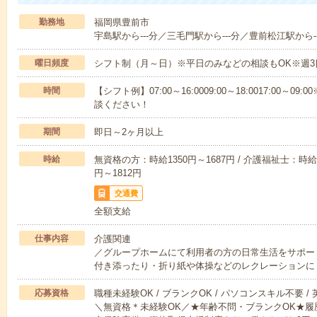
勤務地
福岡県豊前市
宇島駅から---分／三毛門駅から---分／豊前松江駅から--
曜日頻度
シフト制（月～日）※平日のみなどの相談もOK※週3
時間
【シフト例】07:00～16:0009:00～18:0017:00
談ください！
期間
即日～2ヶ月以上
時給
無資格の方：時給1350円～1687円 / 介護福祉士：時給1
円～1812円
交通費
全額支給
仕事内容
介護関連
／グループホームにて利用者の方の日常生活をサポー
付き添ったり・折り紙や体操などのレクレーションに
応募資格
職種未経験OK / ブランクOK / パソコンスキル不要 /
＼無資格＊未経験OK／★年齢不問・ブランクOK★履