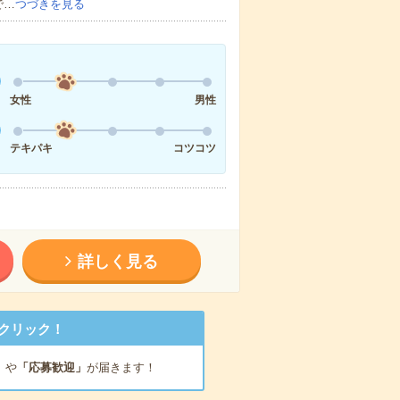
で…
つづきを見る
女性
男性
テキパキ
コツコツ
詳しく見る
クリック！
」
や
「応募歓迎」
が届きます！