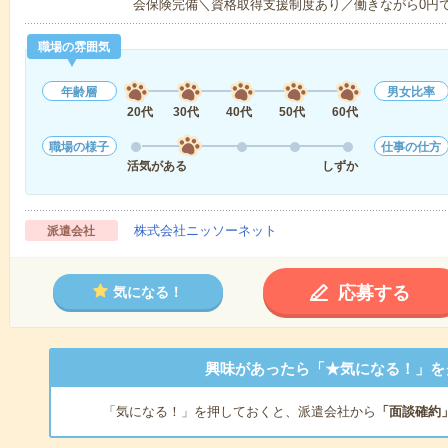
会保険完備＼資格取得支援制度あり／働きながら0円
職場の雰囲気
年齢層
男女比率
20代
30代
40代
50代
60代
職場の様子
仕事の仕方
活気がある
しずか
株式会社ニッソーネット
派遣会社
応募する
気になる！
興味があったら「★気になる！」を
「気になる！」を押しておくと、派遣会社から
「面談確約