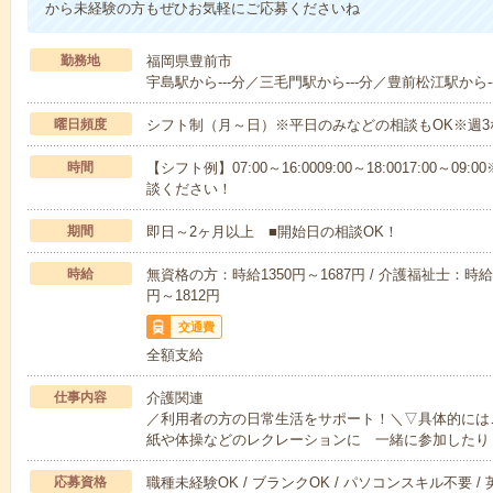
から未経験の方もぜひお気軽にご応募くださいね
勤務地
福岡県豊前市
宇島駅から---分／三毛門駅から---分／豊前松江駅から--
曜日頻度
シフト制（月～日）※平日のみなどの相談もOK※週3
時間
【シフト例】07:00～16:0009:00～18:0017:00
談ください！
期間
即日～2ヶ月以上 ■開始日の相談OK！
時給
無資格の方：時給1350円～1687円 / 介護福祉士：時給1
円～1812円
交通費
全額支給
仕事内容
介護関連
／利用者の方の日常生活をサポート！＼▽具体的には
紙や体操などのレクレーションに 一緒に参加したり
応募資格
職種未経験OK / ブランクOK / パソコンスキル不要 /