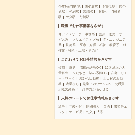
小倉(福岡県)駅
西小倉駅
下曽根駅
南小
倉駅
朽網駅
宮崎駅
門司駅
門司港
駅
大分駅
行橋駅
職種でお仕事情報をさがす
オフィスワーク・事務系
営業・販売・サー
ビス系
クリエイティブ系
IT・エンジニア
系
技術系
医療・介護・福祉・教育系
軽
作業・物流・工場・その他
こだわりでお仕事情報をさがす
短期
単発
職種未経験OK
10名以上の大
量募集
友だちと一緒の応募OK
在宅・リモ
ートワーク
週2～3日勤務
土日祝のみ勤
務
残業なし
副業・WワークOK
交通費
別途支給あり
語学力が活かせる
人気のワードでお仕事情報をさがす
急募
年齢不問
財団法人
英語
書類チェ
ック
テレビ局
封入
大学