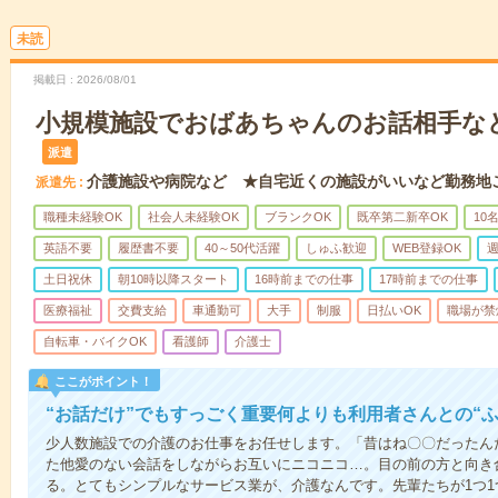
未読
掲載日
2026/08/01
小規模施設でおばあちゃんのお話相手な
派遣
介護施設や病院など ★自宅近くの施設がいいなど勤務地
派遣先
職種未経験OK
社会人未経験OK
ブランクOK
既卒第二新卒OK
10
英語不要
履歴書不要
40～50代活躍
しゅふ歓迎
WEB登録OK
週
土日祝休
朝10時以降スタート
16時前までの仕事
17時前までの仕事
医療福祉
交費支給
車通勤可
大手
制服
日払いOK
職場が禁
自転車・バイクOK
看護師
介護士
ここがポイント！
“お話だけ”でもすっごく重要何よりも利用者さんとの“
少人数施設での介護のお仕事をお任せします。「昔はね〇〇だったん
た他愛のない会話をしながらお互いにニコニコ…。目の前の方と向き
る。とてもシンプルなサービス業が、介護なんです。先輩たちが1つ