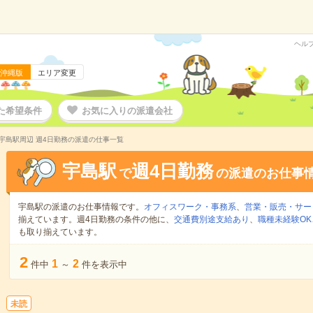
ヘル
沖縄版
エリア変更
た希望条件
お気に入りの派遣会社
宇島駅周辺 週4日勤務の派遣の仕事一覧
宇島駅
週4日勤務
で
の派遣のお仕事
宇島駅の派遣のお仕事情報です。
オフィスワーク・事務系
、
営業・販売・サー
揃えています。週4日勤務の条件の他に、
交通費別途支給あり
、
職種未経験OK
も取り揃えています。
2
1
2
件中
～
件を表示中
未読