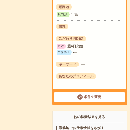
勤務地
宇島
駅/路線
職種
---
こだわりINDEX
週4日勤務
絶対
---
できれば
キーワード
---
あなたのプロフィール
---
条件の変更
他の検索結果を見る
勤務地でお仕事情報をさがす