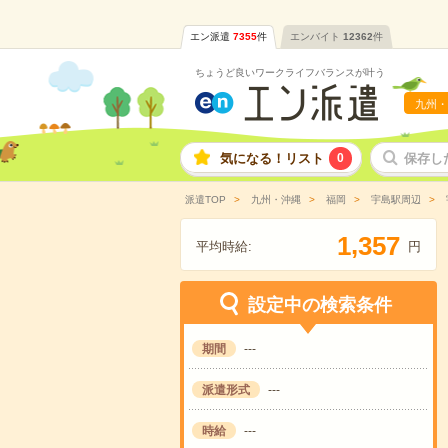
エン派遣
7355
件
エンバイト
12362
件
ちょうど良いワークライフバランスが叶う
九州・
気になる！リスト
0
保存し
派遣TOP
九州・沖縄
福岡
宇島駅周辺
,
1
3
5
7
平均時給:
円
設定中の検索条件
期間
---
派遣形式
---
時給
---