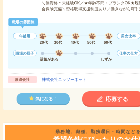
＼無資格＊未経験OK／★年齢不問・ブランクOK★履
会保険完備＼資格取得支援制度あり／働きながら0円
職場の雰囲気
年齢層
男女比率
20代
30代
40代
50代
60代
職場の様子
仕事の仕方
活気がある
しずか
株式会社ニッソーネット
派遣会社
応募する
気になる！
勤務地、職種、勤務曜日・時間など
希望条件にぴったりのお仕