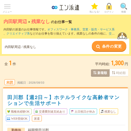
メニュー
気になる!
ログイン
検索
内田駅周辺
×
残業なし
のお仕事一覧
内田駅の派遣のお仕事情報です。
オフィスワーク・事務系
、
営業・販売・サービス系
、
クリエイティブ系
などのお仕事を取り揃えています。残業なしの条件の他に、
交通
費別途支給あり
、
職種未経験OK
、
友だちと一緒の応募OK
などのこだわり条件も取り
揃えています。
条件の変更
内田駅周辺 / 残業なし
1
1,300
全
件
平均時給:
円
時給順
新着順
未読
掲載日
2026/08/03
田川郡【週2日～】ホテルライクな高齢者マン
ションで生活サポート
職種未経験OK
交通費別途支給あり
土日祝日が休み
残業なし
WEB登録OK
派遣
福岡県田川郡
勤務地