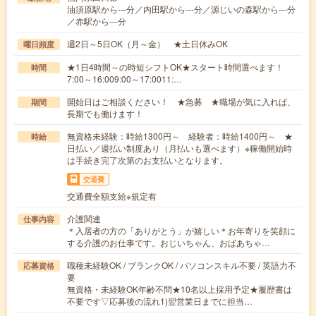
油須原駅から---分／内田駅から---分／源じいの森駅から---分
／赤駅から---分
週2日～5日OK（月～金） ★土日休みOK
曜日頻度
★1日4時間～の時短シフトOK★スタート時間選べます！
時間
7:00～16:009:00～17:0011:…
開始日はご相談ください！ ★急募 ★職場が気に入れば、
期間
長期でも働けます！
無資格未経験：時給1300円～ 経験者：時給1400円～ ★
時給
日払い／週払い制度あり（月払いも選べます）※稼働開始時
は手続き完了次第のお支払いとなります。
交通費
交通費全額支給※規定有
介護関連
仕事内容
＊入居者の方の「ありがとう」が嬉しい＊お年寄りを笑顔に
する介護のお仕事です。おじいちゃん、おばあちゃ…
職種未経験OK / ブランクOK / パソコンスキル不要 / 英語力不
応募資格
要
無資格・未経験OK年齢不問★10名以上採用予定★履歴書は
不要です▽応募後の流れ1)翌営業日までに担当…