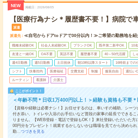
NEW
掲載日
2026/08/05
【医療行為ナシ＊履歴書不要！】病院で
派遣
≪自宅からドアtoドアで30分以内！≫ご希望の勤務地を紹
派遣先
職種未経験OK
社会人未経験OK
ブランクOK
既卒第二新卒OK
10
友達と一緒OK
OA不要
英語不要
履歴書不要
40～50代活躍
し
週4日勤務
週5日勤務
土日祝休
朝10時以降スタート
16時前までの
シフト
扶養控内
医療福祉
交費支給
制服
服装自由
週払いO
ルーティン
看護師
介護士
ここがポイント！
＜年齢不問＊日収1万400円以上！＞経験も資格も不要
【資格や経験は必要ナシ！】お任せするのは、車いすの補助、シーツ
付き添い、トイレや入浴のお手伝いなど普段の家事の延長でできるこ
りません。【WEB登録・電話で登録もOK！】来社登録いただいた方に
00円分をプレゼント！就業するかしないかは職場を見てから決められ
勤…
つづきを見る