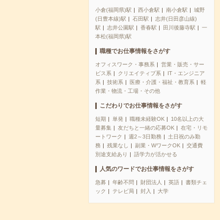
小倉(福岡県)駅
西小倉駅
南小倉駅
城野
(日豊本線)駅
石田駅
志井(日田彦山線)
駅
志井公園駅
香春駅
田川後藤寺駅
一
本松(福岡県)駅
職種でお仕事情報をさがす
オフィスワーク・事務系
営業・販売・サー
ビス系
クリエイティブ系
IT・エンジニア
系
技術系
医療・介護・福祉・教育系
軽
作業・物流・工場・その他
こだわりでお仕事情報をさがす
短期
単発
職種未経験OK
10名以上の大
量募集
友だちと一緒の応募OK
在宅・リモ
ートワーク
週2～3日勤務
土日祝のみ勤
務
残業なし
副業・WワークOK
交通費
別途支給あり
語学力が活かせる
人気のワードでお仕事情報をさがす
急募
年齢不問
財団法人
英語
書類チェ
ック
テレビ局
封入
大学