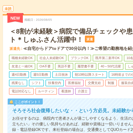
未読
NEW
掲載日
2026/08/05
＜8割が未経験＞病院で備品チェックや
ト＊しゅふさん活躍中！
派遣
≪自宅からドアtoドアで30分以内！≫ご希望の勤務地を紹
派遣先
職種未経験OK
社会人未経験OK
ブランクOK
既卒第二新卒OK
10
友達と一緒OK
OA不要
英語不要
履歴書不要
40～50代活躍
し
週4日勤務
週5日勤務
土日祝休
朝10時以降スタート
16時前までの
残業なし
シフト
扶養控内
医療福祉
交費支給
制服
服装自
電話対応なし
ルーティン
看護師
介護士
ここがポイント！
そろそろ社会復帰したいな・・という方必見。未経験か
お任せするのは、病院内で患者さんが過ごしやすくなるよう、生活の
立ちたい」その優しい気持ちがあれば、経験や資格は一切いりません
録・電話登録OKです。来社登録の場合は、交通費としてQUOカード2