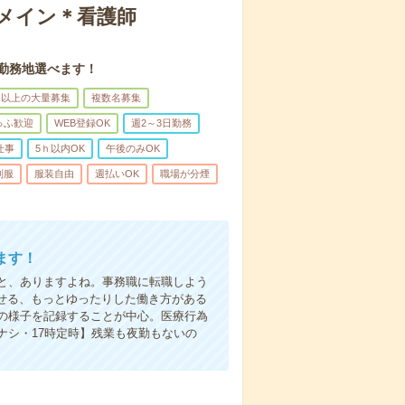
録メイン＊看護師
。勤務地選べます！
名以上の大量募集
複数名募集
ゅふ歓迎
WEB登録OK
週2～3日勤務
仕事
5ｈ以内OK
午後のみOK
制服
服装自由
週払いOK
職場が分煙
ます！
と、ありますよね。事務職に転職しよう
かせる、もっとゆったりした働き方がある
の様子を記録することが中心。医療行為
ナシ・17時定時】残業も夜勤もないの