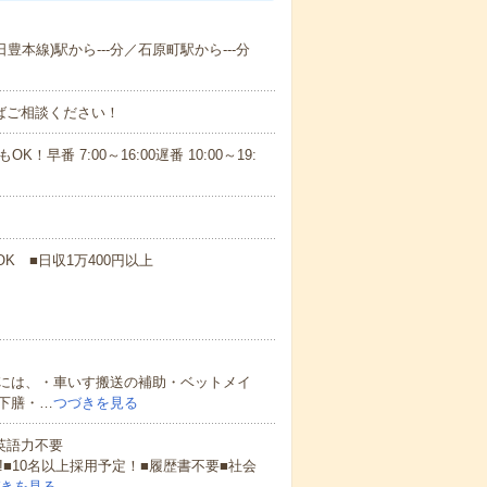
日豊本線)駅から---分／石原町駅から---分
ればご相談ください！
！早番 7:00～16:00遅番 10:00～19:
K ■日収1万400円以上
には、・車いす搬送の補助・ベットメイ
下膳・…
つづきを見る
 英語力不要
!■10名以上採用予定！■履歴書不要■社会
きを見る