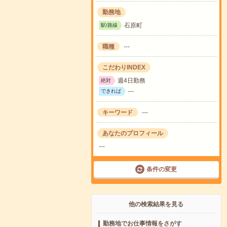
勤務地
石原町
駅/路線
職種
---
こだわりINDEX
週4日勤務
絶対
---
できれば
キーワード
---
あなたのプロフィール
---
条件の変更
他の検索結果を見る
勤務地でお仕事情報をさがす