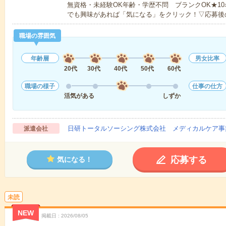
無資格・未経験OK年齢・学歴不問 ブランクOK★1
でも興味があれば「気になる」をクリック！▽応募後
職場の雰囲気
年齢層
男女比率
20代
30代
40代
50代
60代
職場の様子
仕事の仕方
活気がある
しずか
日研トータルソーシング株式会社 メディカルケア事
派遣会社
応募する
気になる！
未読
NEW
掲載日
2026/08/05