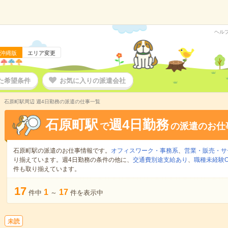
ヘル
沖縄版
エリア変更
た希望条件
お気に入りの派遣会社
石原町駅周辺 週4日勤務の派遣の仕事一覧
石原町駅
週4日勤務
で
の派遣のお仕
石原町駅の派遣のお仕事情報です。
オフィスワーク・事務系
、
営業・販売・サ
り揃えています。週4日勤務の条件の他に、
交通費別途支給あり
、
職種未経験O
件も取り揃えています。
17
1
17
件中
～
件を表示中
未読