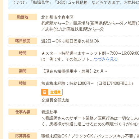
くだけ」「職場見学」「お試し2ヶ月勤務」などもできます。お気軽
勤務地
北九州市小倉南区
朽網駅から---分／競馬場前(福岡県)駅から---分／城野(
／志井(北九州高速鉄道)駅から---分
曜日頻度
週2日～OK※曜日固定の相談OK
時間
★スタート時間選べます～シフト例～7:00～16:009:00～
は一例です。その他シフト…
つづきを見る
期間
【現在も積極採用中・急募】2カ月～
時給
無資格未経験：時給1300円～（日収1万400円以上）
交通費
交通費全額支給
仕事内容
看護助手
＼看護師さんのサポート業務／医療行為は一切なし人
く、患者様が快適に過ごせるための環境づくりが中心
応募資格
職種未経験OK / ブランクOK / パソコンスキル不要 /