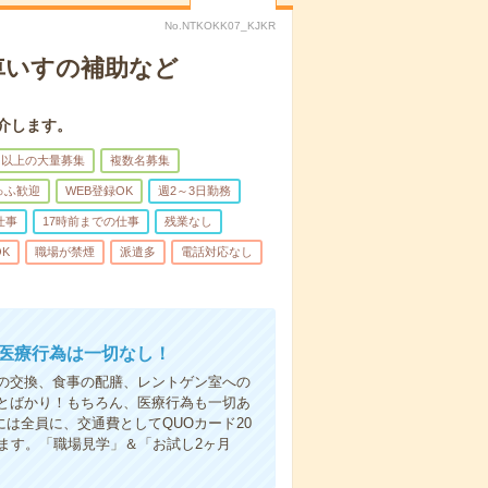
No.NTKOKK07_KJKR
車いすの補助など
介します。
名以上の大量募集
複数名募集
ゅふ歓迎
WEB登録OK
週2～3日勤務
仕事
17時前までの仕事
残業なし
K
職場が禁煙
派遣多
電話対応なし
＊医療行為は一切なし！
の交換、食事の配膳、レントゲン室への
とばかり！もちろん、医療行為も一切あ
は全員に、交通費としてQUOカード20
ます。「職場見学」＆「お試し2ヶ月