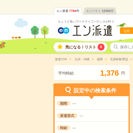
エン派遣
7766
件
エンバイト
12362
件
ちょうど良いワークライフバランスが叶う
九州・
気になる！リスト
0
保存し
派遣TOP
九州・沖縄
福岡
石原町駅周辺
,
1
3
7
6
平均時給:
円
設定中の検索条件
期間
---
派遣形式
---
時給
---