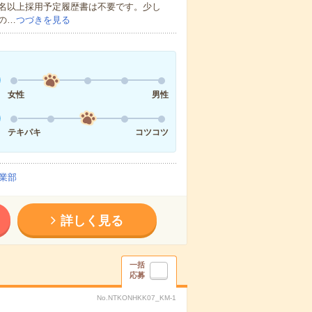
0名以上採用予定履歴書は不要です。少し
の…
つづきを見る
女性
男性
テキパキ
コツコツ
業部
詳しく見る
一括
応募
No.NTKONHKK07_KM-1