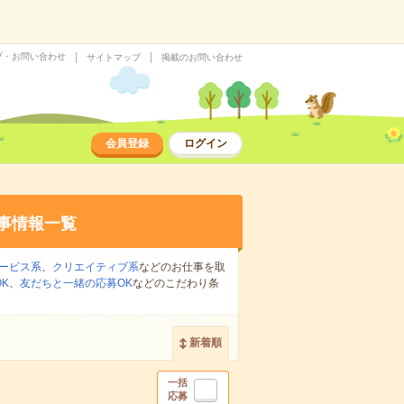
プ・お問い合わせ
サイトマップ
掲載のお問い合わせ
会員登録
ログイン
事情報一覧
ービス系
、
クリエイティブ系
などのお仕事を取
K
、
友だちと一緒の応募OK
などのこだわり条
新着順
一括
応募