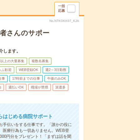
一括
応募
No.NTKOKK07_KJA
患者さんのサポー
介します。
名以上の大量募集
複数名募集
ゅふ歓迎
WEB登録OK
週2～3日勤務
仕事
17時前までの仕事
午後のみOK
由
週払いOK
職場が禁煙
派遣多
らはじめる病院サポート
お手伝いをする仕事です。「誰かの役に
。医療行為も一切ありません。WEB登
000円分をプレゼント！「まずは話を聞