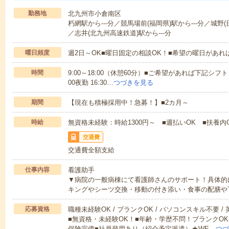
勤務地
北九州市小倉南区
朽網駅から---分／競馬場前(福岡県)駅から---分／城野(
／志井(北九州高速鉄道)駅から---分
曜日頻度
週2日～OK■曜日固定の相談OK！■希望の曜日があ
時間
9:00～18:00（休憩60分）■ご希望があれば下記シフトもOK
00夜勤 16:30…
つづきを見る
期間
【現在も積極採用中！急募！】■2カ月～
時給
無資格未経験：時給1300円～ ■週払いOK ■扶養内O
交通費
交通費全額支給
仕事内容
看護助手
▼病院の一般病棟にて看護師さんのサポート！具体的
キングやシーツ交換・移動の付き添い・食事の配膳や
応募資格
職種未経験OK / ブランクOK / パソコンスキル不要 /
■無資格・未経験OK！■年齢・学歴不問！ブランクOK
保険完備■社員登用あり（紹介予定派遣）★WE…
つづ