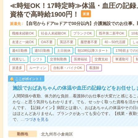
≪時短OK！17時定時≫体温・血圧の記
資格で高時給1900円！
派遣
【自宅からドアtoドアで30分以内】介護施設でのお仕事
派遣先
職種未経験OK
社会人未経験OK
ブランクOK
既卒第二新卒OK
10
友達と一緒OK
OA不要
英語不要
履歴書不要
40～50代活躍
し
週4日勤務
週5日勤務
土日祝休
朝10時以降スタート
17時前までの
残業なし
シフト
交替制勤務
医療福祉
交費支給
車通勤可
派遣多
ルーティン
自転車・バイクOK
看護師
ここがポイント！
施設でおばあちゃんの体温や血圧の記録などをお任せし
人間関係や夜勤、体力的な負担…看護師のお仕事が大変だと感じるこ
かな...と思う気持ちもわかります。でも、せっかく取った資格を活
んです。【記録メイン】病院とは違い、おばあちゃんの体温やその日
はほとんどありません。ブランクがあっても安心です。【残業・夜勤
で、…
つづきを見る
勤務地
北九州市小倉南区