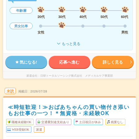
年齢層
20代
30代
40代
50代
60代
男女比率
女性
男性
もっと見る
気になる!
応募へ進む
詳しく見る
派遣会社
日研トータルソーシング株式会社 メディカルケア事業部
未読
掲載日
2026/07/28
≪時短歓迎！≫おばあちゃんの買い物付き添い
もお仕事の一つ！＊無資格・未経験OK
職種未経験OK
交通費別途支給あり
土日祝日が休み
残業なし
WEB登録OK
派遣