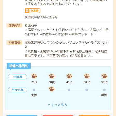
は手続き完了次第のお支払いとなります。
交通費
交通費全額支給※規定有
看護助手
仕事内容
≪病院でちょっとしたお手伝い≫〇お手洗い・入浴など生活
のお手伝い○診察室への付き添い○食事のサポート…
職種未経験OK / ブランクOK / パソコンスキル不要 / 英語力不
応募資格
要
≪無資格・未経験OK≫年齢不問★10名以上採用予定★履歴
書は不要です。▽応募後の流れ1)翌営業日まで…
職場の雰囲気
年齢層
20代
30代
40代
50代
60代
男女比率
女性
男性
もっと見る