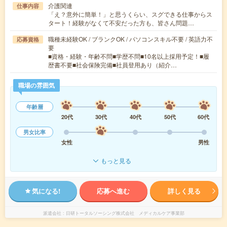
介護関連
仕事内容
「え？意外に簡単！」と思うくらい、スグできる仕事からス
タート！経験がなくて不安だった方も、皆さん問題…
職種未経験OK / ブランクOK / パソコンスキル不要 / 英語力不
応募資格
要
■資格・経験・年齢不問■学歴不問■10名以上採用予定！■履
歴書不要■社会保険完備■社員登用あり（紹介…
職場の雰囲気
年齢層
20代
30代
40代
50代
60代
男女比率
女性
男性
もっと見る
気になる!
応募へ進む
詳しく見る
派遣会社
日研トータルソーシング株式会社 メディカルケア事業部