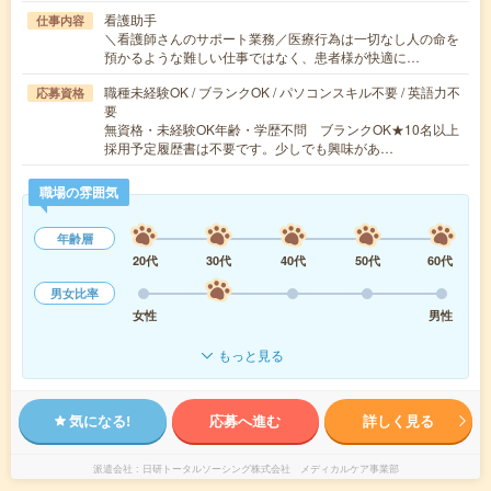
看護助手
仕事内容
＼看護師さんのサポート業務／医療行為は一切なし人の命を
預かるような難しい仕事ではなく、患者様が快適に…
職種未経験OK / ブランクOK / パソコンスキル不要 / 英語力不
応募資格
要
無資格・未経験OK年齢・学歴不問 ブランクOK★10名以上
採用予定履歴書は不要です。少しでも興味があ…
職場の雰囲気
年齢層
20代
30代
40代
50代
60代
男女比率
女性
男性
もっと見る
気になる!
応募へ進む
詳しく見る
派遣会社
日研トータルソーシング株式会社 メディカルケア事業部