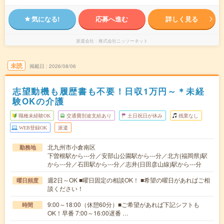
気になる!
応募へ進む
詳しく見る
派遣会社
株式会社ニッソーネット
未読
掲載日
2026/08/06
志望動機も履歴書も不要！日収1万円～＊未経
験OKの介護
職種未経験OK
交通費別途支給あり
土日祝日が休み
残業なし
WEB登録OK
派遣
北九州市小倉南区
勤務地
下曽根駅から---分／安部山公園駅から---分／北方(福岡県)駅
から---分／石田駅から---分／志井(日田彦山線)駅から---分
週2日～OK ■曜日固定の相談OK！ ■希望の曜日があればご相
曜日頻度
談ください！
9:00～18:00（休憩60分）■ご希望があれば下記シフトも
時間
OK！早番 7:00～16:00遅番 …