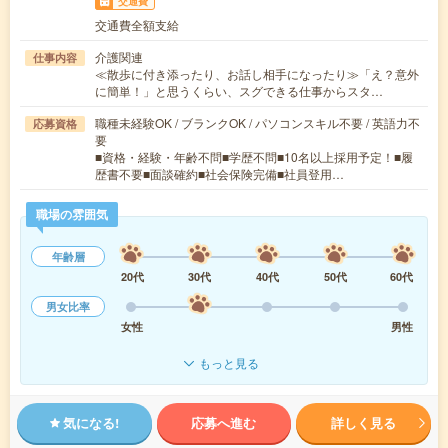
交通費
交通費全額支給
介護関連
仕事内容
≪散歩に付き添ったり、お話し相手になったり≫「え？意外
に簡単！」と思うくらい、スグできる仕事からスタ…
職種未経験OK / ブランクOK / パソコンスキル不要 / 英語力不
応募資格
要
■資格・経験・年齢不問■学歴不問■10名以上採用予定！■履
歴書不要■面談確約■社会保険完備■社員登用…
職場の雰囲気
年齢層
20代
30代
40代
50代
60代
男女比率
女性
男性
もっと見る
気になる!
応募へ進む
詳しく見る