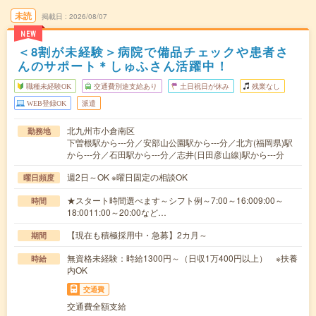
未読
掲載日
2026/08/07
NEW
＜8割が未経験＞病院で備品チェックや患者さ
んのサポート＊しゅふさん活躍中！
職種未経験OK
交通費別途支給あり
土日祝日が休み
残業なし
WEB登録OK
派遣
北九州市小倉南区
勤務地
下曽根駅から---分／安部山公園駅から---分／北方(福岡県)駅
から---分／石田駅から---分／志井(日田彦山線)駅から---分
週2日～OK ※曜日固定の相談OK
曜日頻度
★スタート時間選べます～シフト例～7:00～16:009:00～
時間
18:0011:00～20:00など…
【現在も積極採用中・急募】2カ月～
期間
無資格未経験：時給1300円～（日収1万400円以上） ※扶養
時給
内OK
交通費
交通費全額支給