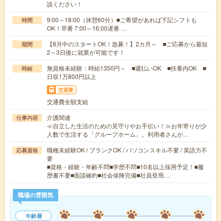
談ください！
9:00～18:00（休憩60分）■ご希望があれば下記シフトも
時間
OK！早番 7:00～16:00遅番 …
【8月中のスタートOK！急募！】2カ月～ ■ご応募から最短
期間
2～3日後に就業が可能です！
無資格未経験：時給1350円～ ■週払いOK ■扶養内OK ■
時給
日収1万800円以上
交通費
交通費全額支給
介護関連
仕事内容
≪自立した生活のための見守りやお手伝い！≫お年寄りが少
人数で生活する「グループホーム」。利用者さんが…
職種未経験OK / ブランクOK / パソコンスキル不要 / 英語力不
応募資格
要
■資格・経験・年齢不問■学歴不問■10名以上採用予定！■履
歴書不要■面談確約■社会保険完備■社員登用…
職場の雰囲気
年齢層