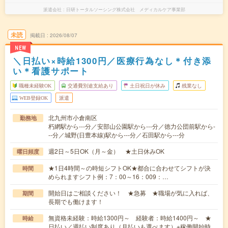
派遣会社
日研トータルソーシング株式会社 メディカルケア事業部
未読
掲載日
2026/08/07
NEW
＼日払い×時給1300円／医療行為なし＊付き添
い＊看護サポート
職種未経験OK
交通費別途支給あり
土日祝日が休み
残業なし
WEB登録OK
派遣
北九州市小倉南区
勤務地
朽網駅から---分／安部山公園駅から---分／徳力公団前駅から-
--分／城野(日豊本線)駅から---分／石田駅から---分
週2日～5日OK（月～金） ★土日休みOK
曜日頻度
★1日4時間～の時短シフトOK★都合に合わせてシフトが決
時間
められますシフト例：7：00～16：009：…
開始日はご相談ください！ ★急募 ★職場が気に入れば、
期間
長期でも働けます！
無資格未経験：時給1300円～ 経験者：時給1400円～ ★
時給
日払い／週払い制度あり（月払いも選べます）※稼働開始時