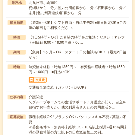
北九州市小倉南区
勤務地
朽網駅から---分／徳力公団前駅から---分／石田駅から---分／
志井(北九州高速鉄道)駅から---分
【週2日～OK】シフト自由・自己申告制 ■曜日固定OK ■ご希
曜日頻度
望の曜日をご相談ください。
【1日5時間～OK】ご希望の時間をご相談ください！▼シフ
時間
ト例日勤 9:00～18:00早番 7:00…
【急募】1ヶ月～OK！スタート日の相談もOK！（最短2日後
期間
から）
無資格未経験：時給1350円～ 有資格or経験者：時給1550
時給
円～1600円 ■日払いOK
交通費
交通費全額支給（ガソリン代もOK）
介護関連
仕事内容
＼グループホームでの生活サポート／介護度が低く、自立を
目指すお年寄りが、他の利用者さんとの共同生活を…
職種未経験OK / ブランクOK / パソコンスキル不要 / 英語力不
応募資格
要
≪募集条件≫・無資格未経験OK・10名以上採用※週16時間未
満の勤務希望の方は以下の日雇派遣禁止の例…