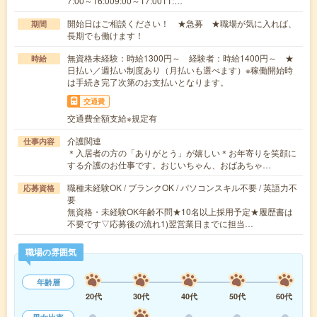
7:00～16:009:00～17:0011:…
開始日はご相談ください！ ★急募 ★職場が気に入れば、
期間
長期でも働けます！
無資格未経験：時給1300円～ 経験者：時給1400円～ ★
時給
日払い／週払い制度あり（月払いも選べます）※稼働開始時
は手続き完了次第のお支払いとなります。
交通費
交通費全額支給※規定有
介護関連
仕事内容
＊入居者の方の「ありがとう」が嬉しい＊お年寄りを笑顔に
する介護のお仕事です。おじいちゃん、おばあちゃ…
職種未経験OK / ブランクOK / パソコンスキル不要 / 英語力不
応募資格
要
無資格・未経験OK年齢不問★10名以上採用予定★履歴書は
不要です▽応募後の流れ1)翌営業日までに担当…
職場の雰囲気
年齢層
20代
30代
40代
50代
60代