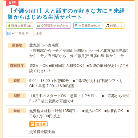
NEW
【介護staff】人と話すのが好きな方に＊未経
験からはじめる生活サポート
職種未経験OK
交通費別途支給あり
土日祝日が休み
残業なし
WEB登録OK
派遣
北九州市小倉南区
勤務地
下曽根駅から---分／安部山公園駅から---分／北方(福岡県)駅
から---分／石田駅から---分／志井(日田彦山線)駅から---分
週2日～OK ■曜日固定の相談OK！ ■希望の曜日があればご相
曜日頻度
談ください！
9:00～18:00（休憩60分）■ご希望があれば下記シフトも
時間
OK！早番 7:00～16:00遅番 …
【8月中のスタートOK！急募！】2カ月～ ■ご応募から最短
期間
2～3日後に就業が可能です！
無資格未経験：時給1350円～ ■週払いOK ■扶養内OK ■
時給
日収1万800円以上
交通費
交通費全額支給