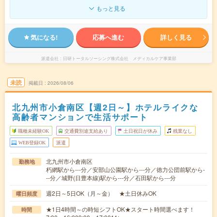
もっと見る
気になる!
応募へ進む
詳しく見る
派遣会社
日研トータルソーシング株式会社 メディカルケア事業部
未読
掲載日
2026/08/06
北九州市小倉南区【週2日～】ホテルライクな
高齢者マンションで生活サポート
職種未経験OK
交通費別途支給あり
土日祝日が休み
残業なし
WEB登録OK
派遣
北九州市小倉南区
勤務地
朽網駅から---分／安部山公園駅から---分／徳力公団前駅から-
--分／城野(日豊本線)駅から---分／石田駅から---分
週2日～5日OK（月～金） ★土日休みOK
曜日頻度
★1日4時間～の時短シフトOK★スタート時間選べます！
時間