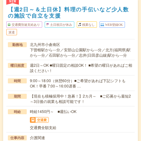
NEW
【週2日～＆土日休】料理の手伝いなど少人数
の施設で自立を支援
交通費別途支給あり
土日祝日が休み
残業なし
WEB登録OK
派遣
北九州市小倉南区
勤務地
下曽根駅から---分／安部山公園駅から---分／北方(福岡県)駅
から---分／石田駅から---分／志井(日田彦山線)駅から---分
週2日～OK ■曜日固定の相談OK！ ■希望の曜日があればご相
曜日頻度
談ください！
9:00～18:00（休憩60分）■ご希望があれば下記シフトも
時間
OK！早番 7:00～16:00遅番 …
【現在も積極採用中！急募！】2カ月～ ■ご応募から最短2
期間
～3日後の就業も相談可能です！
時給1450円～ ■週払いOK
時給
交通費
交通費全額支給
介護関連
仕事内容