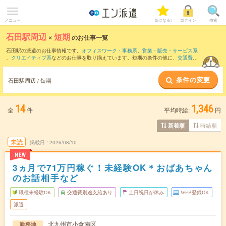
メニュー
気になる!
ログイン
検索
石田駅周辺
×
短期
のお仕事一覧
石田駅の派遣のお仕事情報です。
オフィスワーク・事務系
、
営業・販売・サービス系
、
クリエイティブ系
などのお仕事を取り揃えています。短期の条件の他に、
交通費別
途支給あり
、
職種未経験OK
、
友だちと一緒の応募OK
などでもお探し頂けます。
条件の変更
石田駅周辺 / 短期
14
1,346
全
件
平均時給:
円
時給順
新着順
未読
掲載日
2026/08/10
NEW
3ヵ月で71万円稼ぐ！未経験OK＊おばあちゃん
のお話相手など
職種未経験OK
交通費別途支給あり
土日祝日が休み
WEB登録OK
派遣
北九州市小倉南区
勤務地