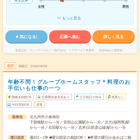
男女比率
女性
男性
もっと見る
気になる!
応募へ進む
詳しく見る
派遣会社
マンパワーグループ株式会社 ケアサービス事業部 （医療福祉介護関連）
未読
掲載日
2026/08/06
年齢不問！グループホームスタッフ＊料理のお
手伝いも仕事の一つ
職種未経験OK
交通費別途支給あり
土日祝日が休み
残業なし
WEB登録OK
派遣
北九州市小倉南区
勤務地
下曽根駅から---分／安部山公園駅から---分／北方(福岡県)駅
から---分／石田駅から---分／志井(日田彦山線)駅から---分
週2日～OK ■曜日固定の相談OK！ ■希望の曜日があればご相
曜日頻度