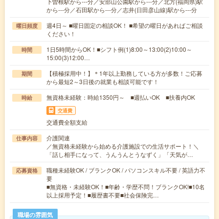
下曽根駅から---分／安部山公園駅から---分／北方(福岡県)駅
から---分／石田駅から---分／志井(日田彦山線)駅から---分
週4日～ ■曜日固定の相談OK！ ■希望の曜日があればご相談
曜日頻度
ください！
1日5時間からOK！■シフト例(1)8:00～13:00(2)10:00～
時間
15:00(3)12:00…
【積極採用中！】＊1年以上勤務している方が多数！ご応募
期間
から最短2～3日後の就業も相談可能です！
無資格未経験：時給1350円～ ■週払いOK ■扶養内OK
時給
交通費
交通費全額支給
介護関連
仕事内容
／無資格未経験から始める介護施設での生活サポート！＼
「話し相手になって、うんうんとうなずく」「天気が…
職種未経験OK / ブランクOK / パソコンスキル不要 / 英語力不
応募資格
要
■無資格・未経験OK！■年齢・学歴不問！ブランクOK!■10名
以上採用予定！■履歴書不要■社会保険完…
職場の雰囲気