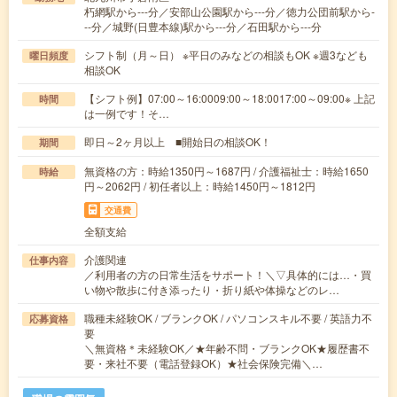
朽網駅から---分／安部山公園駅から---分／徳力公団前駅から-
--分／城野(日豊本線)駅から---分／石田駅から---分
シフト制（月～日） ※平日のみなどの相談もOK ※週3なども
曜日頻度
相談OK
【シフト例】07:00～16:0009:00～18:0017:00～09:00※ 上記
時間
は一例です！そ…
即日～2ヶ月以上 ■開始日の相談OK！
期間
無資格の方：時給1350円～1687円 / 介護福祉士：時給1650
時給
円～2062円 / 初任者以上：時給1450円～1812円
交通費
全額支給
介護関連
仕事内容
／利用者の方の日常生活をサポート！＼▽具体的には…・買
い物や散歩に付き添ったり・折り紙や体操などのレ…
職種未経験OK / ブランクOK / パソコンスキル不要 / 英語力不
応募資格
要
＼無資格＊未経験OK／★年齢不問・ブランクOK★履歴書不
要・来社不要（電話登録OK）★社会保険完備＼…