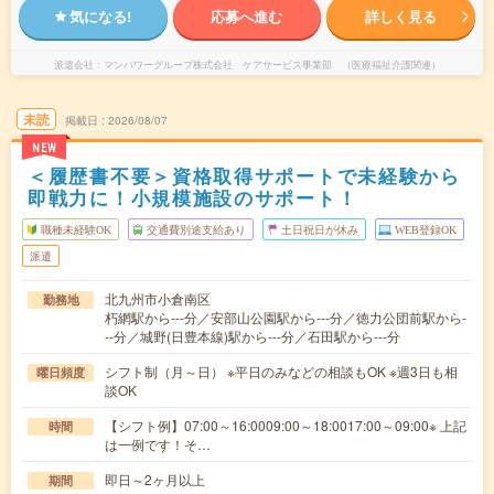
気になる!
応募へ進む
詳しく見る
派遣会社
マンパワーグループ株式会社 ケアサービス事業部 （医療福祉介護関連）
未読
掲載日
2026/08/07
NEW
＜履歴書不要＞資格取得サポートで未経験から
即戦力に！小規模施設のサポート！
職種未経験OK
交通費別途支給あり
土日祝日が休み
WEB登録OK
派遣
北九州市小倉南区
勤務地
朽網駅から---分／安部山公園駅から---分／徳力公団前駅から-
--分／城野(日豊本線)駅から---分／石田駅から---分
シフト制（月～日） ※平日のみなどの相談もOK ※週3日も相
曜日頻度
談OK
【シフト例】07:00～16:0009:00～18:0017:00～09:00※ 上記
時間
は一例です！そ…
即日～2ヶ月以上
期間