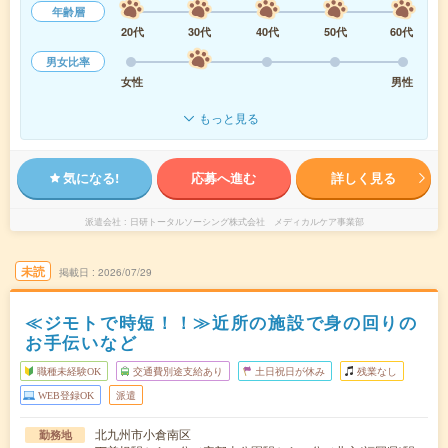
年齢層
20代
30代
40代
50代
60代
男女比率
女性
男性
もっと見る
気になる!
応募へ進む
詳しく見る
派遣会社
日研トータルソーシング株式会社 メディカルケア事業部
未読
掲載日
2026/07/29
≪ジモトで時短！！≫近所の施設で身の回りの
お手伝いなど
職種未経験OK
交通費別途支給あり
土日祝日が休み
残業なし
WEB登録OK
派遣
北九州市小倉南区
勤務地