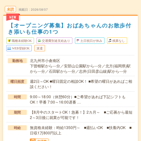
未読
掲載日
2026/08/07
NEW
【オープニング募集】おばあちゃんのお散歩付
き添いも仕事の1つ
職種未経験OK
交通費別途支給あり
土日祝日が休み
残業なし
WEB登録OK
派遣
北九州市小倉南区
勤務地
下曽根駅から---分／安部山公園駅から---分／北方(福岡県)駅
から---分／石田駅から---分／志井(日田彦山線)駅から---分
週2日～OK ■曜日固定の相談OK！ ■希望の曜日があればご相
曜日頻度
談ください！
9:00～18:00（休憩60分）■ご希望があれば下記シフトも
時間
OK！早番 7:00～16:00遅番 …
【8月中のスタートOK！急募！】2カ月～ ■ご応募から最短
期間
2～3日後に就業が可能です！
無資格未経験：時給1350円～ ■週払いOK ■扶養内OK ■
時給
日収1万800円以上