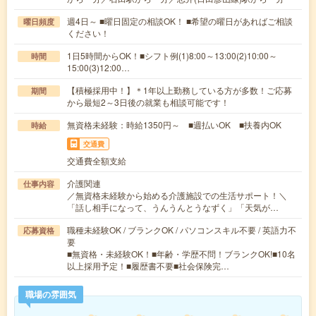
週4日～ ■曜日固定の相談OK！ ■希望の曜日があればご相談
曜日頻度
ください！
1日5時間からOK！■シフト例(1)8:00～13:00(2)10:00～
時間
15:00(3)12:00…
【積極採用中！】＊1年以上勤務している方が多数！ご応募
期間
から最短2～3日後の就業も相談可能です！
無資格未経験：時給1350円～ ■週払いOK ■扶養内OK
時給
交通費
交通費全額支給
介護関連
仕事内容
／無資格未経験から始める介護施設での生活サポート！＼
「話し相手になって、うんうんとうなずく」「天気が…
職種未経験OK / ブランクOK / パソコンスキル不要 / 英語力不
応募資格
要
■無資格・未経験OK！■年齢・学歴不問！ブランクOK!■10名
以上採用予定！■履歴書不要■社会保険完…
職場の雰囲気