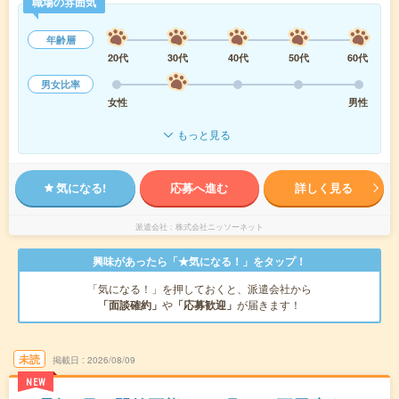
職場の雰囲気
年齢層
20代
30代
40代
50代
60代
男女比率
女性
男性
もっと見る
気になる!
応募へ進む
詳しく見る
派遣会社
株式会社ニッソーネット
興味があったら「★気になる！」をタップ！
「気になる！」を押しておくと、派遣会社から
「面談確約」
や
「応募歓迎」
が届きます！
未読
掲載日
2026/08/09
NEW