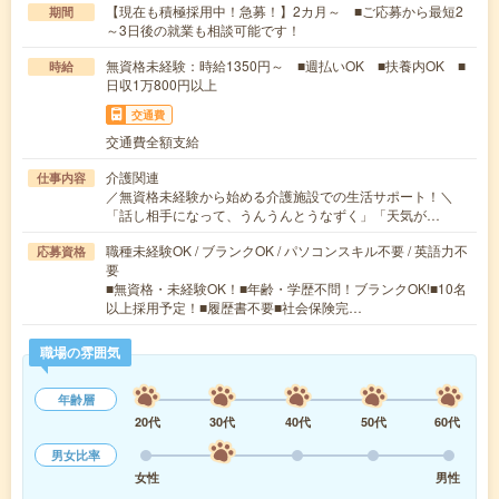
【現在も積極採用中！急募！】2カ月～ ■ご応募から最短2
期間
～3日後の就業も相談可能です！
無資格未経験：時給1350円～ ■週払いOK ■扶養内OK ■
時給
日収1万800円以上
交通費
交通費全額支給
介護関連
仕事内容
／無資格未経験から始める介護施設での生活サポート！＼
「話し相手になって、うんうんとうなずく」「天気が…
職種未経験OK / ブランクOK / パソコンスキル不要 / 英語力不
応募資格
要
■無資格・未経験OK！■年齢・学歴不問！ブランクOK!■10名
以上採用予定！■履歴書不要■社会保険完…
職場の雰囲気
年齢層
20代
30代
40代
50代
60代
男女比率
女性
男性