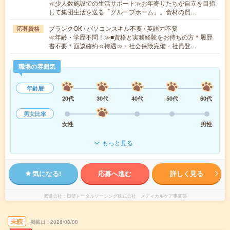
≪少人数施設での生活サポート≫お年寄りたちが自立を目指
して集団生活を送る「グループホーム」。食材の買…
ブランクOK / パソコンスキル不要 / 英語力不要
応募資格
≪年齢・学歴不問！≫■資格と実務経験をお持ちの方＊履歴
書不要＊面談確約≪待遇≫・社会保険完備・社員登…
職場の雰囲気
年齢層
20代
30代
40代
50代
60代
男女比率
女性
男性
もっと見る
気になる!
応募へ進む
詳しく見る
派遣会社
日研トータルソーシング株式会社 メディカルケア事業部
未読
掲載日
2026/08/08