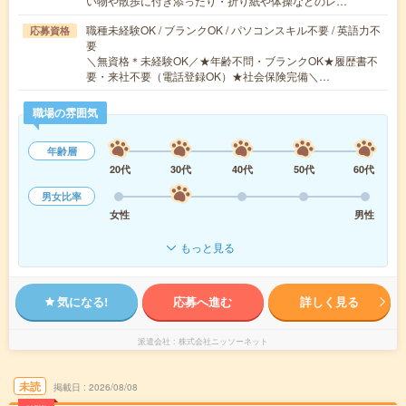
い物や散歩に付き添ったり・折り紙や体操などのレ…
職種未経験OK / ブランクOK / パソコンスキル不要 / 英語力不
応募資格
要
＼無資格＊未経験OK／★年齢不問・ブランクOK★履歴書不
要・来社不要（電話登録OK）★社会保険完備＼…
職場の雰囲気
年齢層
20代
30代
40代
50代
60代
男女比率
女性
男性
もっと見る
気になる!
応募へ進む
詳しく見る
派遣会社
株式会社ニッソーネット
未読
掲載日
2026/08/08