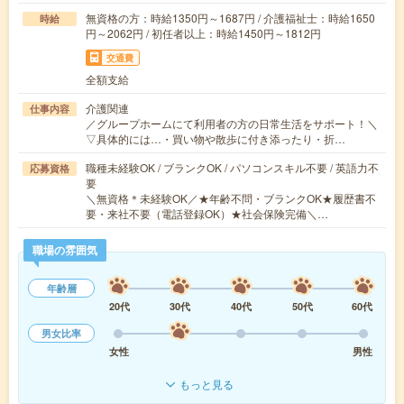
無資格の方：時給1350円～1687円 / 介護福祉士：時給1650
時給
円～2062円 / 初任者以上：時給1450円～1812円
交通費
全額支給
介護関連
仕事内容
／グループホームにて利用者の方の日常生活をサポート！＼
▽具体的には…・買い物や散歩に付き添ったり・折…
職種未経験OK / ブランクOK / パソコンスキル不要 / 英語力不
応募資格
要
＼無資格＊未経験OK／★年齢不問・ブランクOK★履歴書不
要・来社不要（電話登録OK）★社会保険完備＼…
職場の雰囲気
年齢層
20代
30代
40代
50代
60代
男女比率
女性
男性
もっと見る