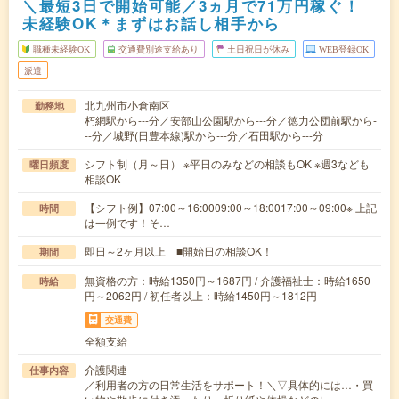
＼最短3日で開始可能／3ヵ月で71万円稼ぐ！
未経験OK＊まずはお話し相手から
職種未経験OK
交通費別途支給あり
土日祝日が休み
WEB登録OK
派遣
北九州市小倉南区
勤務地
朽網駅から---分／安部山公園駅から---分／徳力公団前駅から-
--分／城野(日豊本線)駅から---分／石田駅から---分
シフト制（月～日） ※平日のみなどの相談もOK ※週3なども
曜日頻度
相談OK
【シフト例】07:00～16:0009:00～18:0017:00～09:00※ 上記
時間
は一例です！そ…
即日～2ヶ月以上 ■開始日の相談OK！
期間
無資格の方：時給1350円～1687円 / 介護福祉士：時給1650
時給
円～2062円 / 初任者以上：時給1450円～1812円
交通費
全額支給
介護関連
仕事内容
／利用者の方の日常生活をサポート！＼▽具体的には…・買