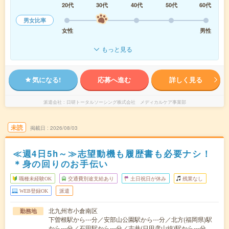
20代
30代
40代
50代
60代
男女比率
女性
男性
もっと見る
気になる!
応募へ進む
詳しく見る
派遣会社
日研トータルソーシング株式会社 メディカルケア事業部
未読
掲載日
2026/08/03
≪週4日5h～≫志望動機も履歴書も必要ナシ！
＊身の回りのお手伝い
職種未経験OK
交通費別途支給あり
土日祝日が休み
残業なし
WEB登録OK
派遣
北九州市小倉南区
勤務地
下曽根駅から---分／安部山公園駅から---分／北方(福岡県)駅
から---分／石田駅から---分／志井(日田彦山線)駅から---分