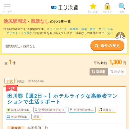
メニュー
気になる!
ログイン
検索
池尻駅周辺
×
残業なし
のお仕事一覧
池尻駅の派遣のお仕事情報です。
オフィスワーク・事務系
、
営業・販売・サービス系
、
クリエイティブ系
などのお仕事を取り揃えています。残業なしの条件の他に、
交通
費別途支給あり
、
職種未経験OK
、
友だちと一緒の応募OK
などのこだわり条件も取り
揃えています。
条件の変更
池尻駅周辺 / 残業なし
1
1,300
全
件
平均時給:
円
時給順
新着順
未読
掲載日
2026/08/06
NEW
田川郡【週2日～】ホテルライクな高齢者マン
ションで生活サポート
職種未経験OK
交通費別途支給あり
土日祝日が休み
残業なし
WEB登録OK
派遣
福岡県田川郡
勤務地