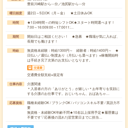
豊前川崎駅から---分／池尻駅から---分
週2日～5日OK（月～金） ★土日休みOK
曜日頻度
★1日4時間～の時短シフトOK★スタート時間選べます！
時間
7:00～16:009:00～17:0011:…
開始日はご相談ください！ ★急募 ★職場が気に入れば、
期間
長期でも働けます！
無資格未経験：時給1300円～ 経験者：時給1400円～ ★
時給
日払い／週払い制度あり（月払いも選べます）※稼働開始時
は手続き完了次第のお支払いとなります。
交通費
交通費全額支給※規定有
介護関連
仕事内容
＊入居者の方の「ありがとう」が嬉しい＊お年寄りを笑顔に
する介護のお仕事です。おじいちゃん、おばあちゃ…
職種未経験OK / ブランクOK / パソコンスキル不要 / 英語力不
応募資格
要
無資格・未経験OK年齢不問★10名以上採用予定★履歴書は
不要です▽応募後の流れ1)翌営業日までに担当…