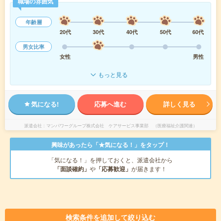
職場の雰囲気
年齢層
20代
30代
40代
50代
60代
男女比率
女性
男性
もっと見る
気になる!
応募へ進む
詳しく見る
派遣会社
マンパワーグループ株式会社 ケアサービス事業部 （医療福祉介護関連）
興味があったら「★気になる！」をタップ！
「気になる！」を押しておくと、派遣会社から
「面談確約」
や
「応募歓迎」
が届きます！
検索条件を追加して絞り込む