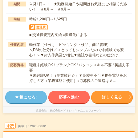
単発1日～！ ★勤務開始日や期間はお気軽にご相談くださ
期間
い！ ＃8月～ ＃9月～
時給1,200円～1,625円
時給
交通費
■ 交通費規定内支給 ※派遣先による
軽作業（仕分け・ピッキング・検品、商品管理）
仕事内容
＼DMの仕分け／＜とってもシンプルなので未経験でも安
心！＞▼封入作業及び梱包▼雑誌や書籍などの仕分け…
職種未経験OK / ブランクOK / パソコンスキル不要 / 英語力不
応募資格
要
▼未経験OK！（副業歓迎☆）▼高校生不可▼携帯電話をお
持ちの方（業務連絡に使用）※応募後のご連絡はメ…
気になる!
応募へ進む
詳しく見る
派遣会社
株式会社バイトレ（キャムコムグループ）
未読
掲載日
2026/08/01