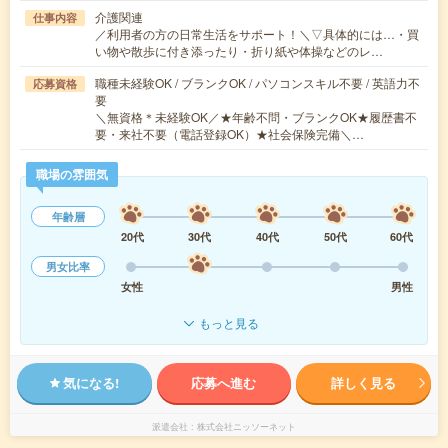
介護関連
仕事内容
／利用者の方の日常生活をサポート！＼▽具体的には…・買
い物や散歩に付き添ったり・折り紙や体操などのレ…
職種未経験OK / ブランクOK / パソコンスキル不要 / 英語力不
応募資格
要
＼無資格＊未経験OK／★年齢不問・ブランクOK★履歴書不
要・来社不要（電話登録OK）★社会保険完備＼…
職場の雰囲気
年齢層
20代
30代
40代
50代
60代
男女比率
女性
男性
もっと見る
気になる!
応募へ進む
詳しく見る
派遣会社
株式会社ニッソーネット