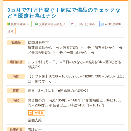
3ヵ月で71万円稼ぐ！病院で備品のチェックな
ど＊医療行為はナシ
職種未経験OK
交通費別途支給あり
土日祝日が休み
WEB登録OK
派遣
福岡県糸島市
勤務地
筑前前原駅から---分／波多江駅から---分／加布里駅から---分
／美咲が丘駅から---分／一貴山駅から---分
シフト制（月～日） ※平日のみなどの相談もOK ※週3なども
曜日頻度
相談OK
【シフト例】07:00～16:0009:00～18:0017:00～09:00※ 上記
時間
は一例です！そ…
即日～2ヶ月以上 ■開始日の相談OK！
期間
無資格の方：時給1350円～1687円 / 介護福祉士：時給1650
時給
円～2062円 / 初任者以上：時給1450円～1812円
交通費
全額支給
看護助手
仕事内容