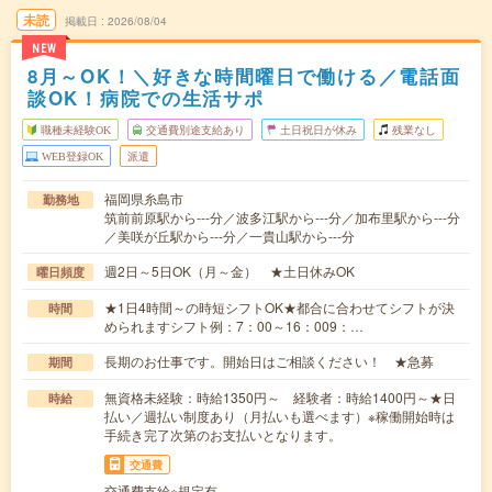
未読
掲載日
2026/08/04
NEW
8月～OK！＼好きな時間曜日で働ける／電話面
談OK！病院での生活サポ
職種未経験OK
交通費別途支給あり
土日祝日が休み
残業なし
WEB登録OK
派遣
福岡県糸島市
勤務地
筑前前原駅から---分／波多江駅から---分／加布里駅から---分
／美咲が丘駅から---分／一貴山駅から---分
週2日～5日OK（月～金） ★土日休みOK
曜日頻度
★1日4時間～の時短シフトOK★都合に合わせてシフトが決
時間
められますシフト例：7：00～16：009：…
長期のお仕事です。開始日はご相談ください！ ★急募
期間
無資格未経験：時給1350円～ 経験者：時給1400円～★日
時給
払い／週払い制度あり（月払いも選べます）※稼働開始時は
手続き完了次第のお支払いとなります。
交通費
交通費支給※規定有