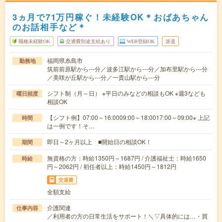
3ヵ月で71万円稼ぐ！未経験OK＊おばあちゃん
のお話相手など＊
職種未経験OK
交通費別途支給あり
WEB登録OK
派遣
福岡県糸島市
勤務地
筑前前原駅から---分／波多江駅から---分／加布里駅から---分
／美咲が丘駅から---分／一貴山駅から---分
シフト制（月～日） ※平日のみなどの相談もOK ※週3なども
曜日頻度
相談OK
【シフト例】07:00～16:0009:00～18:0017:00～09:00※ 上記
時間
は一例です！そ…
即日～2ヶ月以上 ■開始日の相談OK！
期間
無資格の方：時給1350円～1687円 / 介護福祉士：時給1650
時給
円～2062円 / 初任者以上：時給1450円～1812円
交通費
全額支給
介護関連
仕事内容
／利用者の方の日常生活をサポート！＼▽具体的には…・買