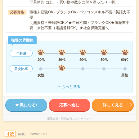
▽具体的には…・買い物や散歩に付き添ったり・折…
職種未経験OK / ブランクOK / パソコンスキル不要 / 英語力不
応募資格
要
＼無資格＊未経験OK／★年齢不問・ブランクOK★履歴書不
要・来社不要（電話登録OK）★社会保険完備＼…
職場の雰囲気
年齢層
20代
30代
40代
50代
60代
男女比率
女性
男性
もっと見る
気になる!
応募へ進む
詳しく見る
派遣会社
株式会社ニッソーネット
未読
掲載日
2026/08/01