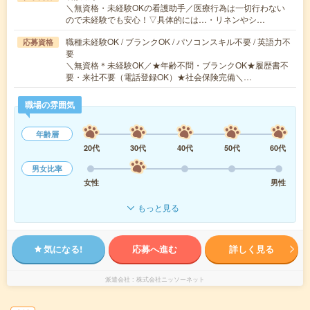
＼無資格・未経験OKの看護助手／医療行為は一切行わない
ので未経験でも安心！▽具体的には…・リネンやシ…
職種未経験OK / ブランクOK / パソコンスキル不要 / 英語力不
応募資格
要
＼無資格＊未経験OK／★年齢不問・ブランクOK★履歴書不
要・来社不要（電話登録OK）★社会保険完備＼…
職場の雰囲気
年齢層
20代
30代
40代
50代
60代
男女比率
女性
男性
もっと見る
気になる!
応募へ進む
詳しく見る
派遣会社
株式会社ニッソーネット