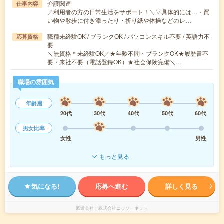
介護関連
仕事内容
／利用者の方の日常生活をサポート！＼▽具体的には…・買
い物や散歩に付き添ったり・折り紙や体操などのレ…
職種未経験OK / ブランクOK / パソコンスキル不要 / 英語力不
応募資格
要
＼無資格＊未経験OK／★年齢不問・ブランクOK★履歴書不
要・来社不要（電話登録OK）★社会保険完備＼…
職場の雰囲気
年齢層
20代
30代
40代
50代
60代
男女比率
女性
男性
もっと見る
気になる!
応募へ進む
詳しく見る
派遣会社
株式会社ニッソーネット