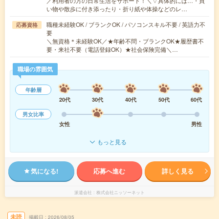
／利用者の方の日常生活をサポート！＼▽具体的には…・買
い物や散歩に付き添ったり・折り紙や体操などのレ…
職種未経験OK / ブランクOK / パソコンスキル不要 / 英語力不
応募資格
要
＼無資格＊未経験OK／★年齢不問・ブランクOK★履歴書不
要・来社不要（電話登録OK）★社会保険完備＼…
職場の雰囲気
年齢層
20代
30代
40代
50代
60代
男女比率
女性
男性
もっと見る
気になる!
応募へ進む
詳しく見る
派遣会社
株式会社ニッソーネット
未読
掲載日
2026/08/05