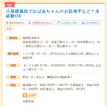
NEW
小規模施設でおばあちゃんのお話相手など＊未
経験OK
職種未経験OK
交通費別途支給あり
土日祝日が休み
WEB登録OK
派遣
福岡県糸島市
勤務地
筑前前原駅から---分／波多江駅から---分／加布里駅から---分
／美咲が丘駅から---分／一貴山駅から---分
シフト制（月～日） ※平日のみなどの相談もOK ※週3なども
曜日頻度
相談OK
【シフト例】07:00～16:0009:00～18:0017:00～09:00※ 上記
時間
は一例です！そ…
即日～2ヶ月以上 ■開始日の相談OK！
期間
無資格の方：時給1350円～1687円 / 介護福祉士：時給1650
時給
円～2062円 / 初任者以上：時給1450円～1812円
交通費
全額支給