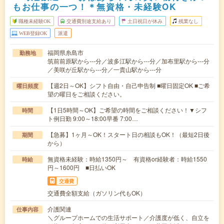
もお仕事の一つ！＊無資格・未経験OK
職種未経験OK
交通費別途支給あり
土日祝日が休み
残業なし
WEB登録OK
派遣
福岡県糸島市
勤務地
筑前前原駅から---分／波多江駅から---分／加布里駅から---分
／美咲が丘駅から---分／一貴山駅から---分
【週2日～OK】シフト自由・自己申告制 ■曜日固定OK ■ご希
曜日頻度
望の曜日をご相談ください。
【1日5時間～OK】ご希望の時間をご相談ください！▼シフ
時間
ト例日勤 9:00～18:00早番 7:00…
【急募】1ヶ月～OK！スタート日の相談もOK！（最短2日後
期間
から）
無資格未経験：時給1350円～ 有資格or経験者：時給1550
時給
円～1600円 ■日払いOK
交通費
交通費全額支給（ガソリン代もOK）
介護関連
仕事内容
＼グループホームでの生活サポート／介護度が低く、自立を