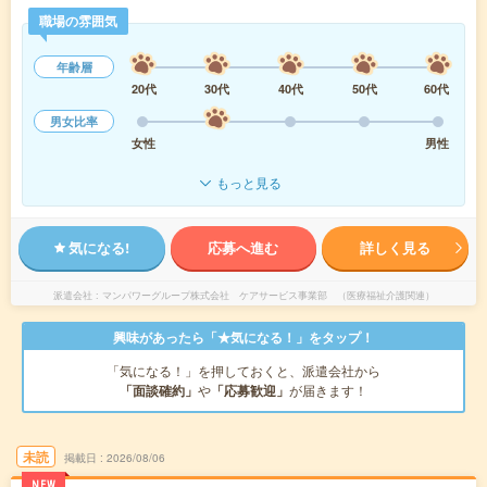
職場の雰囲気
年齢層
20代
30代
40代
50代
60代
男女比率
女性
男性
もっと見る
気になる!
応募へ進む
詳しく見る
派遣会社
マンパワーグループ株式会社 ケアサービス事業部 （医療福祉介護関連）
興味があったら「★気になる！」をタップ！
「気になる！」を押しておくと、派遣会社から
「面談確約」
や
「応募歓迎」
が届きます！
未読
掲載日
2026/08/06
NEW