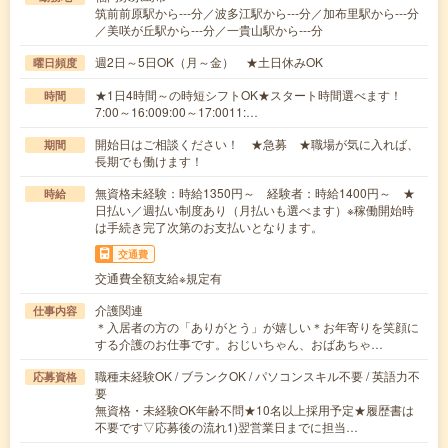
筑前前原駅から---分／波多江駅から---分／加布里駅から---分
／美咲が丘駅から---分／一貴山駅から---分
週2日～5日OK（月～金） ★土日休みOK
曜日頻度
★1日4時間～の時短シフトOK★スタート時間選べます！
時間
7:00～16:009:00～17:0011:…
開始日はご相談ください！ ★急募 ★職場が気に入れば、
期間
長期でも働けます！
無資格未経験：時給1350円～ 経験者：時給1400円～ ★
時給
日払い／週払い制度あり（月払いも選べます）※稼働開始時
は手続き完了次第のお支払いとなります。
交通費
交通費全額支給※規定有
介護関連
仕事内容
＊入居者の方の「ありがとう」が嬉しい＊お年寄りを笑顔に
する介護のお仕事です。おじいちゃん、おばあちゃ…
職種未経験OK / ブランクOK / パソコンスキル不要 / 英語力不
応募資格
要
無資格・未経験OK年齢不問★10名以上採用予定★履歴書は
不要です▽応募後の流れ1)翌営業日までに担当…