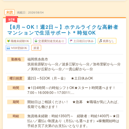
未読
掲載日
2026/08/04
NEW
【8月～OK！週2日～】ホテルライクな高齢者
マンションで生活サポート＊時短OK
職種未経験OK
交通費別途支給あり
土日祝日が休み
残業なし
WEB登録OK
派遣
福岡県糸島市
勤務地
筑前前原駅から---分／波多江駅から---分／加布里駅から---分
／美咲が丘駅から---分／一貴山駅から---分
週2日～5日OK（月～金） ★土日休みOK
曜日頻度
★1日4時間～の時短シフトOK★スタート時間選べます！
時間
7:00～16:009:00～17:0011:…
開始日はご相談ください！ ★急募 ★職場が気に入れば、
期間
長期でも働けます！
無資格未経験：時給1350円～ 経験者：時給1400円～★日
時給
払い／週払い制度あり（月払いも選べます）※稼働開始時は
手続き完了次第のお支払いとなります。