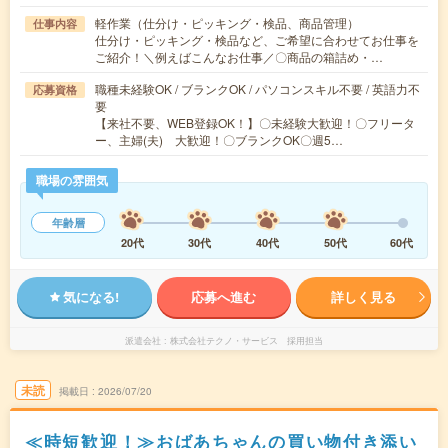
軽作業（仕分け・ピッキング・検品、商品管理）
仕事内容
仕分け・ピッキング・検品など、ご希望に合わせてお仕事を
ご紹介！＼例えばこんなお仕事／〇商品の箱詰め・…
職種未経験OK / ブランクOK / パソコンスキル不要 / 英語力不
応募資格
要
【来社不要、WEB登録OK！】〇未経験大歓迎！〇フリータ
ー、主婦(夫) 大歓迎！〇ブランクOK〇週5…
職場の雰囲気
年齢層
20代
30代
40代
50代
60代
気になる!
応募へ進む
詳しく見る
派遣会社
株式会社テクノ・サービス 採用担当
未読
掲載日
2026/07/20
≪時短歓迎！≫おばあちゃんの買い物付き添い