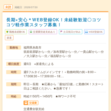
未読
掲載日
2026/07/30
長期×安心＊WEB登録OK！未経験歓迎〇コツ
コツ軽作業スタッフ募集！
職種未経験OK
交通費別途支給あり
土日祝日が休み
WEB登録OK
派遣
福岡県糸島市
勤務地
筑前前原駅から---分／加布里駅から---分／一貴山駅から---分
／大入駅から---分／福吉駅から---分
週5日 ※派遣先による
曜日頻度
週5フルタイムがメインです！＜勤務時間の例＞8:00～
時間
17:008:30～17:309:00～18:…
即日～長期 ★応募から「最短2日後」に勤務OK！スタート
期間
日はご相談ください。★急募です！
時給1150円～1450円 ★Wワーク不可
時給
交通費
交通費全額支給