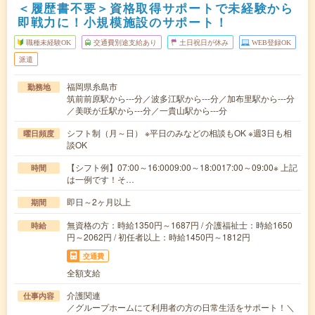
＜履歴書不要＞資格取得サポートで未経験から
即戦力に！小規模施設のサポート！
職種未経験OK
交通費別途支給あり
土日祝日が休み
WEB登録OK
派遣
福岡県糸島市
勤務地
筑前前原駅から---分／波多江駅から---分／加布里駅から---分
／美咲が丘駅から---分／一貴山駅から---分
シフト制（月～日） ※平日のみなどの相談もOK ※週3日も相
曜日頻度
談OK
【シフト例】07:00～16:0009:00～18:0017:00～09:00※ 上記
時間
は一例です！そ…
即日～2ヶ月以上
期間
無資格の方：時給1350円～1687円 / 介護福祉士：時給1650
時給
円～2062円 / 初任者以上：時給1450円～1812円
交通費
全額支給
介護関連
仕事内容
／グループホームにて利用者の方の日常生活をサポート！＼