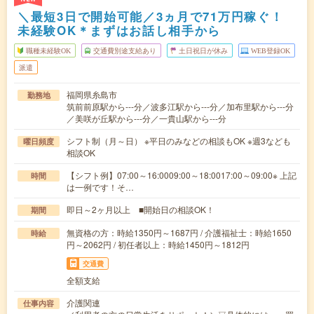
＼最短3日で開始可能／3ヵ月で71万円稼ぐ！
未経験OK＊まずはお話し相手から
職種未経験OK
交通費別途支給あり
土日祝日が休み
WEB登録OK
派遣
福岡県糸島市
勤務地
筑前前原駅から---分／波多江駅から---分／加布里駅から---分
／美咲が丘駅から---分／一貴山駅から---分
シフト制（月～日） ※平日のみなどの相談もOK ※週3なども
曜日頻度
相談OK
【シフト例】07:00～16:0009:00～18:0017:00～09:00※ 上記
時間
は一例です！そ…
即日～2ヶ月以上 ■開始日の相談OK！
期間
無資格の方：時給1350円～1687円 / 介護福祉士：時給1650
時給
円～2062円 / 初任者以上：時給1450円～1812円
交通費
全額支給
介護関連
仕事内容