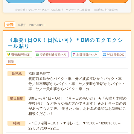
派遣会社
マンパワーグループ株式会社 ケアサービス事業部 （医療福祉介護関連）
未読
掲載日
2026/08/03
《単発1日OK！日払い可》＊DMのモクモクシ
ール貼り
職種未経験OK
交通費別途支給あり
土日祝日が休み
WEB登録OK
派遣
福岡県糸島市
勤務地
筑前前原駅からバイク・車---分／波多江駅からバイク・車---
分／加布里駅からバイク・車---分／美咲が丘駅からバイク・
車---分／一貴山駅からバイク・車---分
週0日～/月1日～OK！ （月～日のあいだ） ★「火曜と木曜の
曜日頻度
午後だけ」など色々な働き方ができます！ ★お仕事ゼロの週
があっても大丈夫。 働きたい日、お休みの希望はお気軽にご
相談ください！
＜1日3時間～OK！＞▼ 例えば… ▼15:00～18:0015:00～
時間
22:0017:00～22:…