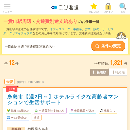
メニュー
気になる!
ログイン
検索
一貴山駅周辺
×
交通費別途支給あり
のお仕事一覧
一貴山駅の派遣のお仕事情報です。
オフィスワーク・事務系
、
営業・販売・サービス
系
、
クリエイティブ系
などのお仕事を取り揃えています。交通費別途支給ありの条件
の他に、
職種未経験OK
、
友だちと一緒の応募OK
、
週4日勤務
などのこだわり条件も取
り揃えています。
条件の変更
一貴山駅周辺 / 交通費別途支給あり
12
1,321
全
件
平均時給:
円
時給順
新着順
未読
掲載日
2026/08/06
NEW
糸島市【週2日～】ホテルライクな高齢者マン
ションで生活サポート
職種未経験OK
交通費別途支給あり
土日祝日が休み
残業なし
WEB登録OK
派遣
福岡県糸島市
勤務地