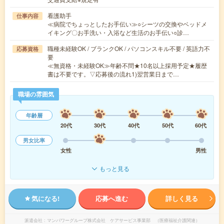
看護助手
仕事内容
≪病院でちょっとしたお手伝い≫○シーツの交換やベッドメ
イキング〇お手洗い・入浴など生活のお手伝い○診…
職種未経験OK / ブランクOK / パソコンスキル不要 / 英語力不
応募資格
要
≪無資格・未経験OK≫年齢不問★10名以上採用予定★履歴
書は不要です。▽応募後の流れ1)翌営業日まで…
職場の雰囲気
年齢層
20代
30代
40代
50代
60代
男女比率
女性
男性
もっと見る
気になる!
応募へ進む
詳しく見る
派遣会社
マンパワーグループ株式会社 ケアサービス事業部 （医療福祉介護関連）