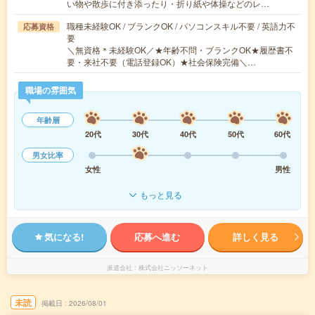
い物や散歩に付き添ったり・折り紙や体操などのレ…
職種未経験OK / ブランクOK / パソコンスキル不要 / 英語力不
応募資格
要
＼無資格＊未経験OK／★年齢不問・ブランクOK★履歴書不
要・来社不要（電話登録OK）★社会保険完備＼…
職場の雰囲気
年齢層
20代
30代
40代
50代
60代
男女比率
女性
男性
もっと見る
気になる!
応募へ進む
詳しく見る
派遣会社
株式会社ニッソーネット
未読
掲載日
2026/08/01