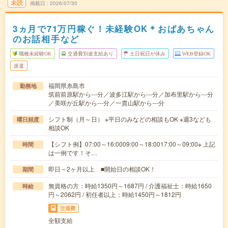
未読
掲載日
2026/07/30
3ヵ月で71万円稼ぐ！未経験OK＊おばあちゃん
のお話相手など
職種未経験OK
交通費別途支給あり
土日祝日が休み
WEB登録OK
派遣
福岡県糸島市
勤務地
筑前前原駅から---分／波多江駅から---分／加布里駅から---分
／美咲が丘駅から---分／一貴山駅から---分
シフト制（月～日） ※平日のみなどの相談もOK ※週3なども
曜日頻度
相談OK
【シフト例】07:00～16:0009:00～18:0017:00～09:00※ 上記
時間
は一例です！そ…
即日～2ヶ月以上 ■開始日の相談OK！
期間
無資格の方：時給1350円～1687円 / 介護福祉士：時給1650
時給
円～2062円 / 初任者以上：時給1450円～1812円
交通費
全額支給