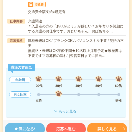
交通費
交通費全額支給※規定有
介護関連
仕事内容
＊入居者の方の「ありがとう」が嬉しい＊お年寄りを笑顔に
する介護のお仕事です。おじいちゃん、おばあちゃ…
職種未経験OK / ブランクOK / パソコンスキル不要 / 英語力不
応募資格
要
無資格・未経験OK年齢不問★10名以上採用予定★履歴書は
不要です▽応募後の流れ1)翌営業日までに担当…
職場の雰囲気
年齢層
20代
30代
40代
50代
60代
男女比率
女性
男性
もっと見る
気になる!
応募へ進む
詳しく見る