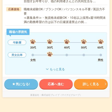
目指すお年寄りが、他の利用者さんとの共同生活を…
職種未経験OK / ブランクOK / パソコンスキル不要 / 英語力不
応募資格
要
≪募集条件≫・無資格未経験OK・10名以上採用※週16時間未
満の勤務希望の方は以下の日雇派遣禁止の例…
職場の雰囲気
年齢層
20代
30代
40代
50代
60代
男女比率
女性
男性
もっと見る
気になる!
応募へ進む
詳しく見る
派遣会社
株式会社ブレイブ（マイナビグループ）