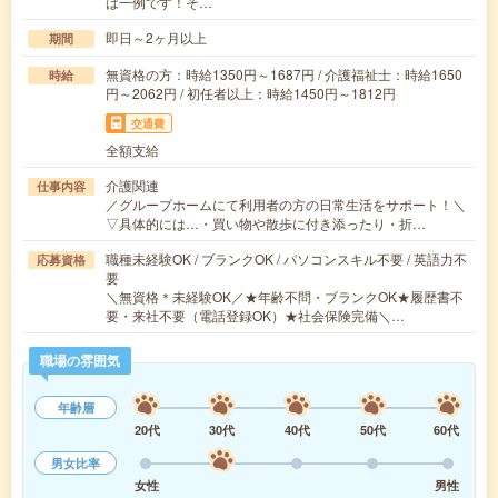
は一例です！そ…
即日～2ヶ月以上
期間
無資格の方：時給1350円～1687円 / 介護福祉士：時給1650
時給
円～2062円 / 初任者以上：時給1450円～1812円
交通費
全額支給
介護関連
仕事内容
／グループホームにて利用者の方の日常生活をサポート！＼
▽具体的には…・買い物や散歩に付き添ったり・折…
職種未経験OK / ブランクOK / パソコンスキル不要 / 英語力不
応募資格
要
＼無資格＊未経験OK／★年齢不問・ブランクOK★履歴書不
要・来社不要（電話登録OK）★社会保険完備＼…
職場の雰囲気
年齢層
20代
30代
40代
50代
60代
男女比率
女性
男性