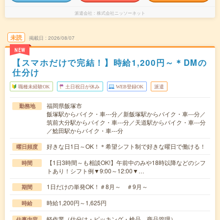
派遣会社
株式会社ニッソーネット
未読
掲載日
2026/08/07
NEW
【スマホだけで完結！】時給1,200円～＊DMの
仕分け
職種未経験OK
土日祝日が休み
WEB登録OK
派遣
福岡県飯塚市
勤務地
飯塚駅からバイク・車---分／新飯塚駅からバイク・車---分／
筑前大分駅からバイク・車---分／天道駅からバイク・車---分
／鯰田駅からバイク・車---分
好きな日1日～OK！＊希望シフト制で好きな曜日で働ける！
曜日頻度
【1日3時間～も相談OK!】午前中のみや18時以降などのシフ
時間
トあり！シフト例▼9:00～12:00▼…
1日だけの単発OK！＃8月～ ＃9月～
期間
時給1,200円～1,625円
時給
軽作業（仕分け・ピッキング・検品、商品管理）
仕事内容