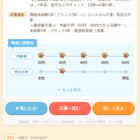
は…○体温、血圧などのチェック・記録○お薬の飲…
職種未経験OK / ブランクOK / パソコンスキル不要 / 英語力不
応募資格
要
≪履歴書不要≫・年齢不問（50代・60代の方も活躍中！）・
未経験OK・ブランクOK・看護師資格（准看…
職場の雰囲気
年齢層
20代
30代
40代
50代
60代
男女比率
女性
男性
もっと見る
気になる!
応募へ進む
詳しく見る
派遣会社
日研トータルソーシング株式会社 メディカルケア事業部 ナース派遣
未読
掲載日
2026/08/07