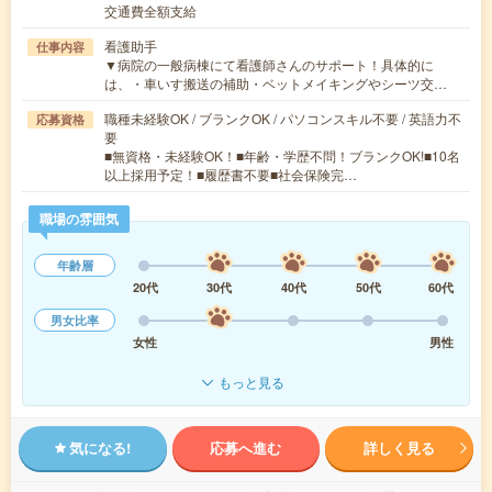
交通費全額支給
看護助手
仕事内容
▼病院の一般病棟にて看護師さんのサポート！具体的に
は、・車いす搬送の補助・ベットメイキングやシーツ交…
職種未経験OK / ブランクOK / パソコンスキル不要 / 英語力不
応募資格
要
■無資格・未経験OK！■年齢・学歴不問！ブランクOK!■10名
以上採用予定！■履歴書不要■社会保険完…
職場の雰囲気
年齢層
20代
30代
40代
50代
60代
男女比率
女性
男性
もっと見る
気になる!
応募へ進む
詳しく見る