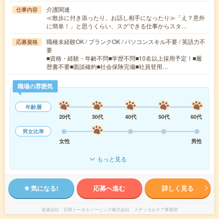
介護関連
仕事内容
≪散歩に付き添ったり、お話し相手になったり≫「え？意外
に簡単！」と思うくらい、スグできる仕事からスタ…
職種未経験OK / ブランクOK / パソコンスキル不要 / 英語力不
応募資格
要
■資格・経験・年齢不問■学歴不問■10名以上採用予定！■履
歴書不要■面談確約■社会保険完備■社員登用…
職場の雰囲気
年齢層
20代
30代
40代
50代
60代
男女比率
女性
男性
もっと見る
気になる!
応募へ進む
詳しく見る
派遣会社
日研トータルソーシング株式会社 メディカルケア事業部