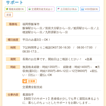
サポート
職種未経験OK
交通費別途支給あり
土日祝日が休み
WEB登録OK
派遣
福岡県飯塚市
勤務地
飯塚駅から---分／筑前大分駅から---分／鯰田駅から---分／上
穂波駅から---分／九郎原駅から---分
平日のみ週3日～OK！
曜日頻度
下記時間帯よりご相談OK07:30-16:30 / 08:00-17:00 /
時間
08:30-17:3…
長期のお仕事です。開始日はご相談ください！ ※急募
期間
無資格未経験：時給1350円～ 経験者：時給1400円～ ■月
時給
収例(週3日)：時給1350円×8H×12日＝12万9600円 ※前払
い・日払い・週払いOK
交通費
交通費全額支給
看護助手
仕事内容
【病院でのサポート】患者様が少しでも早く退院出来るよう
に、暮らしのちょっとしたサポートをお願いします…