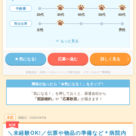
年齢層
20代
30代
40代
50代
60代
男女比率
女性
男性
もっと見る
気になる!
応募へ進む
詳しく見る
派遣会社
日研トータルソーシング株式会社 メディカルケア事業部
興味があったら「★気になる！」をタップ！
「気になる！」を押しておくと、派遣会社から
「面談確約」
や
「応募歓迎」
が届きます！
未読
掲載日
2026/08/08
NEW
＼未経験OK!／伝票や物品の準備など＊病院内