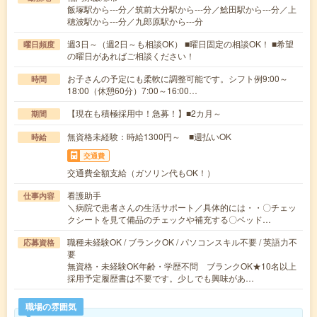
飯塚駅から---分／筑前大分駅から---分／鯰田駅から---分／上
穂波駅から---分／九郎原駅から---分
週3日～（週2日～も相談OK） ■曜日固定の相談OK！ ■希望
曜日頻度
の曜日があればご相談ください！
お子さんの予定にも柔軟に調整可能です。シフト例9:00～
時間
18:00（休憩60分）7:00～16:00…
【現在も積極採用中！急募！】■2カ月～
期間
無資格未経験：時給1300円～ ■週払いOK
時給
交通費
交通費全額支給（ガソリン代もOK！）
看護助手
仕事内容
＼病院で患者さんの生活サポート／具体的には・・〇チェッ
クシートを見て備品のチェックや補充する〇ベッド…
職種未経験OK / ブランクOK / パソコンスキル不要 / 英語力不
応募資格
要
無資格・未経験OK年齢・学歴不問 ブランクOK★10名以上
採用予定履歴書は不要です。少しでも興味があ…
職場の雰囲気