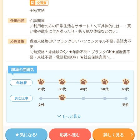
交通費
全額支給
介護関連
仕事内容
／利用者の方の日常生活をサポート！＼▽具体的には…・買
い物や散歩に付き添ったり・折り紙や体操などのレ…
職種未経験OK / ブランクOK / パソコンスキル不要 / 英語力不
応募資格
要
＼無資格＊未経験OK／★年齢不問・ブランクOK★履歴書不
要・来社不要（電話登録OK）★社会保険完備＼…
職場の雰囲気
年齢層
20代
30代
40代
50代
60代
男女比率
女性
男性
もっと見る
気になる!
応募へ進む
詳しく見る