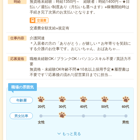
無資格未経験：時給1350円～ 経験者：時給1400円～★日
時給
払い／週払い制度あり（月払いも選べます）※稼働開始時は
手続き完了次第のお支払いとなります。
交通費
交通費全額支給※規定有
介護関連
仕事内容
＊入居者の方の「ありがとう」が嬉しい＊お年寄りを笑顔に
する介護のお仕事です。おじいちゃん、おばあちゃ…
職種未経験OK / ブランクOK / パソコンスキル不要 / 英語力不
応募資格
要
無資格・未経験OK年齢不問★10名以上採用予定★履歴書は
不要です▽応募後の流れ1)翌営業日までに担当…
職場の雰囲気
年齢層
20代
30代
40代
50代
60代
男女比率
女性
男性
もっと見る