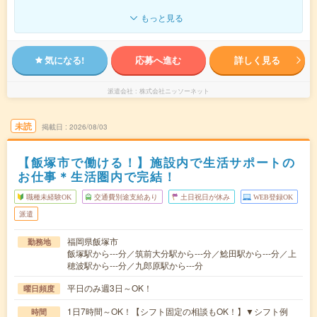
もっと見る
気になる!
応募へ進む
詳しく見る
派遣会社
株式会社ニッソーネット
未読
掲載日
2026/08/03
【飯塚市で働ける！】施設内で生活サポートの
お仕事＊生活圏内で完結！
職種未経験OK
交通費別途支給あり
土日祝日が休み
WEB登録OK
派遣
福岡県飯塚市
勤務地
飯塚駅から---分／筑前大分駅から---分／鯰田駅から---分／上
穂波駅から---分／九郎原駅から---分
平日のみ週3日～OK！
曜日頻度
1日7時間～OK！【シフト固定の相談もOK！】▼シフト例
時間