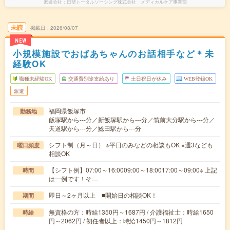
派遣会社
日研トータルソーシング株式会社 メディカルケア事業部
未読
掲載日
2026/08/07
NEW
小規模施設でおばあちゃんのお話相手など＊未
経験OK
職種未経験OK
交通費別途支給あり
土日祝日が休み
WEB登録OK
派遣
福岡県飯塚市
勤務地
飯塚駅から---分／新飯塚駅から---分／筑前大分駅から---分／
天道駅から---分／鯰田駅から---分
シフト制（月～日） ※平日のみなどの相談もOK ※週3なども
曜日頻度
相談OK
【シフト例】07:00～16:0009:00～18:0017:00～09:00※ 上記
時間
は一例です！そ…
即日～2ヶ月以上 ■開始日の相談OK！
期間
無資格の方：時給1350円～1687円 / 介護福祉士：時給1650
時給
円～2062円 / 初任者以上：時給1450円～1812円