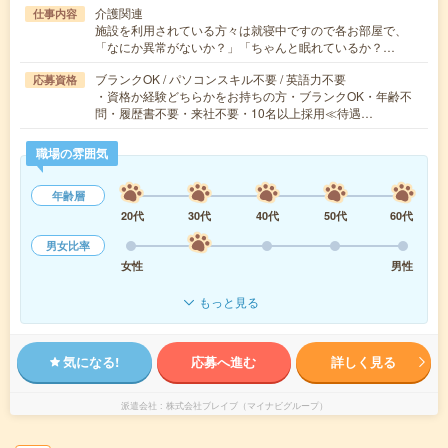
介護関連
仕事内容
施設を利用されている方々は就寝中ですので各お部屋で、
「なにか異常がないか？」「ちゃんと眠れているか？…
ブランクOK / パソコンスキル不要 / 英語力不要
応募資格
・資格か経験どちらかをお持ちの方・ブランクOK・年齢不
問・履歴書不要・来社不要・10名以上採用≪待遇…
職場の雰囲気
年齢層
20代
30代
40代
50代
60代
男女比率
女性
男性
もっと見る
気になる!
応募へ進む
詳しく見る
派遣会社
株式会社ブレイブ（マイナビグループ）