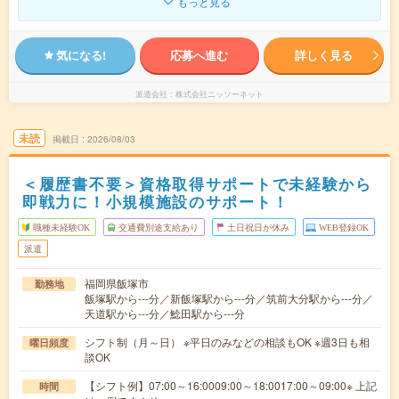
もっと見る
気になる!
応募へ進む
詳しく見る
派遣会社
株式会社ニッソーネット
未読
掲載日
2026/08/03
＜履歴書不要＞資格取得サポートで未経験から
即戦力に！小規模施設のサポート！
職種未経験OK
交通費別途支給あり
土日祝日が休み
WEB登録OK
派遣
福岡県飯塚市
勤務地
飯塚駅から---分／新飯塚駅から---分／筑前大分駅から---分／
天道駅から---分／鯰田駅から---分
シフト制（月～日） ※平日のみなどの相談もOK ※週3日も相
曜日頻度
談OK
【シフト例】07:00～16:0009:00～18:0017:00～09:00※ 上記
時間