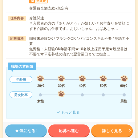
交通費
交通費全額支給※規定有
介護関連
仕事内容
＊入居者の方の「ありがとう」が嬉しい＊お年寄りを笑顔に
する介護のお仕事です。おじいちゃん、おばあちゃ…
職種未経験OK / ブランクOK / パソコンスキル不要 / 英語力不
応募資格
要
無資格・未経験OK年齢不問★10名以上採用予定★履歴書は
不要です▽応募後の流れ1)翌営業日までに担当…
職場の雰囲気
年齢層
20代
30代
40代
50代
60代
男女比率
女性
男性
もっと見る
気になる!
応募へ進む
詳しく見る