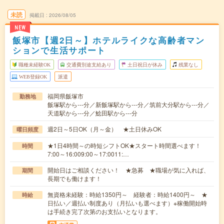
未読
掲載日
2026/08/05
NEW
飯塚市【週2日～】ホテルライクな高齢者マン
ションで生活サポート
職種未経験OK
交通費別途支給あり
土日祝日が休み
残業なし
WEB登録OK
派遣
福岡県飯塚市
勤務地
飯塚駅から---分／新飯塚駅から---分／筑前大分駅から---分／
天道駅から---分／鯰田駅から---分
週2日～5日OK（月～金） ★土日休みOK
曜日頻度
★1日4時間～の時短シフトOK★スタート時間選べます！
時間
7:00～16:009:00～17:0011:…
開始日はご相談ください！ ★急募 ★職場が気に入れば、
期間
長期でも働けます！
無資格未経験：時給1350円～ 経験者：時給1400円～ ★
時給
日払い／週払い制度あり（月払いも選べます）※稼働開始時
は手続き完了次第のお支払いとなります。