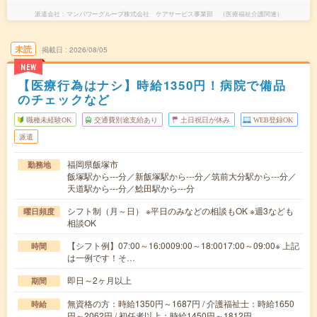
派遣会社
マンパワーグループ株式会社 ケアサービス事業部 （医療福祉介護関連）
未読
掲載日
2026/08/05
NEW
【医療行為はナシ】時給1350円！病院で備品
のチェックなど
職種未経験OK
交通費別途支給あり
土日祝日が休み
WEB登録OK
派遣
福岡県飯塚市
勤務地
飯塚駅から---分／新飯塚駅から---分／筑前大分駅から---分／
天道駅から---分／鯰田駅から---分
シフト制（月～日） ※平日のみなどの相談もOK ※週3なども
曜日頻度
相談OK
【シフト例】07:00～16:0009:00～18:0017:00～09:00※ 上記
時間
は一例です！そ…
即日～2ヶ月以上
期間
無資格の方：時給1350円～1687円 / 介護福祉士：時給1650
時給
円～2062円 / 初任者以上：時給1450円～1812円