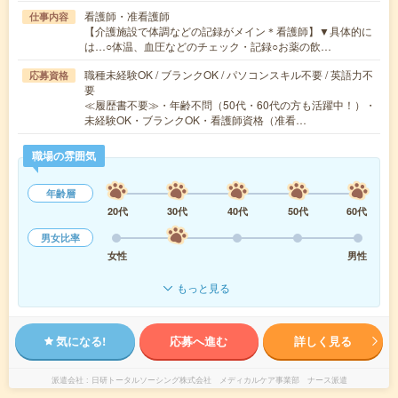
看護師・准看護師
仕事内容
【介護施設で体調などの記録がメイン＊看護師】▼具体的に
は…○体温、血圧などのチェック・記録○お薬の飲…
職種未経験OK / ブランクOK / パソコンスキル不要 / 英語力不
応募資格
要
≪履歴書不要≫・年齢不問（50代・60代の方も活躍中！）・
未経験OK・ブランクOK・看護師資格（准看…
職場の雰囲気
年齢層
20代
30代
40代
50代
60代
男女比率
女性
男性
もっと見る
気になる!
応募へ進む
詳しく見る
派遣会社
日研トータルソーシング株式会社 メディカルケア事業部 ナース派遣