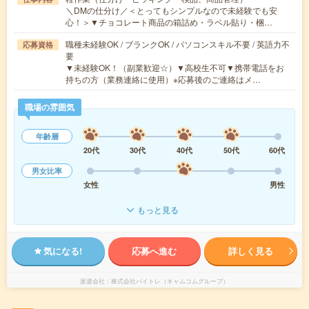
＼DMの仕分け／＜とってもシンプルなので未経験でも安
心！＞▼チョコレート商品の箱詰め・ラベル貼り・梱…
職種未経験OK / ブランクOK / パソコンスキル不要 / 英語力不
応募資格
要
▼未経験OK！（副業歓迎☆）▼高校生不可▼携帯電話をお
持ちの方（業務連絡に使用）※応募後のご連絡はメ…
職場の雰囲気
年齢層
20代
30代
40代
50代
60代
男女比率
女性
男性
もっと見る
気になる!
応募へ進む
詳しく見る
派遣会社
株式会社バイトレ（キャムコムグループ）