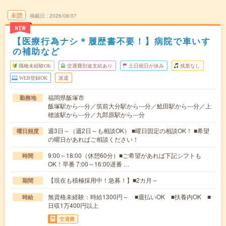
未読
掲載日
2026/08/07
NEW
【医療行為ナシ＊履歴書不要！】病院で車いす
の補助など
職種未経験OK
交通費別途支給あり
土日祝日が休み
残業なし
WEB登録OK
派遣
福岡県飯塚市
勤務地
飯塚駅から---分／筑前大分駅から---分／鯰田駅から---分／上
穂波駅から---分／九郎原駅から---分
週3日～（週2日～も相談OK） ■曜日固定の相談OK！ ■希望
曜日頻度
の曜日があればご相談ください！
9:00～18:00（休憩60分）■ご希望があれば下記シフトも
時間
OK！早番 7:00～16:00遅番 …
【現在も積極採用中！急募！】■2カ月～
期間
無資格未経験：時給1300円～ ■週払いOK ■扶養内OK ■
時給
日収1万400円以上
交通費