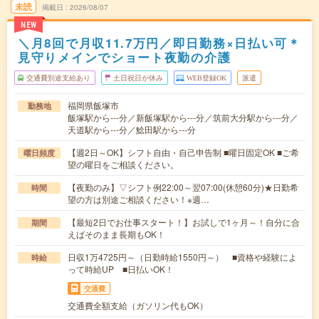
未読
掲載日
2026/08/07
NEW
＼月8回で月収11.7万円／即日勤務×日払い可＊
見守りメインでショート夜勤の介護
交通費別途支給あり
土日祝日が休み
WEB登録OK
派遣
福岡県飯塚市
勤務地
飯塚駅から---分／新飯塚駅から---分／筑前大分駅から---分／
天道駅から---分／鯰田駅から---分
【週2日～OK】シフト自由・自己申告制 ■曜日固定OK ■ご希
曜日頻度
望の曜日をご相談ください。
【夜勤のみ】▽シフト例22:00～翌07:00(休憩60分)★日勤希
時間
望の方は別途ご相談ください！※週…
【最短2日でお仕事スタート！】お試しで1ヶ月～！自分に合
期間
えばそのまま長期もOK！
日収1万4725円～（日勤時給1550円～） ■資格や経験によ
時給
って時給UP ■日払いOK！
交通費
交通費全額支給（ガソリン代もOK）