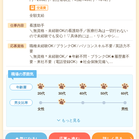
交通費
全額支給
看護助手
仕事内容
＼無資格・未経験OKの看護助手／医療行為は一切行わない
ので未経験でも安心！▽具体的には…・リネンやシ…
職種未経験OK / ブランクOK / パソコンスキル不要 / 英語力不
応募資格
要
＼無資格＊未経験OK／★年齢不問・ブランクOK★履歴書不
要・来社不要（電話登録OK）★社会保険完備＼…
職場の雰囲気
年齢層
20代
30代
40代
50代
60代
男女比率
女性
男性
もっと見る
気になる!
応募へ進む
詳しく見る