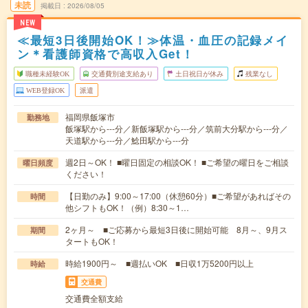
未読
掲載日
2026/08/05
NEW
≪最短3日後開始OK！≫体温・血圧の記録メイ
ン＊看護師資格で高収入Get！
職種未経験OK
交通費別途支給あり
土日祝日が休み
残業なし
WEB登録OK
派遣
福岡県飯塚市
勤務地
飯塚駅から---分／新飯塚駅から---分／筑前大分駅から---分／
天道駅から---分／鯰田駅から---分
週2日～OK！ ■曜日固定の相談OK！ ■ご希望の曜日をご相談
曜日頻度
ください！
【日勤のみ】9:00～17:00（休憩60分）■ご希望があればその
時間
他シフトもOK！（例）8:30～1…
2ヶ月～ ■ご応募から最短3日後に開始可能 8月～、9月ス
期間
タートもOK！
時給1900円～ ■週払いOK ■日収1万5200円以上
時給
交通費
交通費全額支給