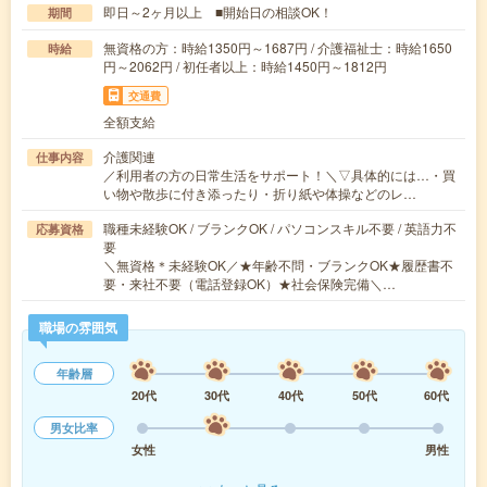
即日～2ヶ月以上 ■開始日の相談OK！
期間
無資格の方：時給1350円～1687円 / 介護福祉士：時給1650
時給
円～2062円 / 初任者以上：時給1450円～1812円
交通費
全額支給
介護関連
仕事内容
／利用者の方の日常生活をサポート！＼▽具体的には…・買
い物や散歩に付き添ったり・折り紙や体操などのレ…
職種未経験OK / ブランクOK / パソコンスキル不要 / 英語力不
応募資格
要
＼無資格＊未経験OK／★年齢不問・ブランクOK★履歴書不
要・来社不要（電話登録OK）★社会保険完備＼…
職場の雰囲気
年齢層
20代
30代
40代
50代
60代
男女比率
女性
男性