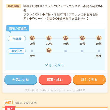
職種未経験OK / ブランクOK / パソコンスキル不要 / 英語力不
応募資格
要
ブランクOK！◆年齢・学歴不問！ブランクのある方も歓
迎！◆Wワーク・副業OK◆資格取得支援あり※10…
職場の雰囲気
年齢層
20代
30代
40代
50代
60代
男女比率
女性
男性
もっと見る
気になる!
応募へ進む
詳しく見る
派遣会社
株式会社ウィルオブ・ワーク ケアワーク事業部
未読
掲載日
2026/08/07
NEW