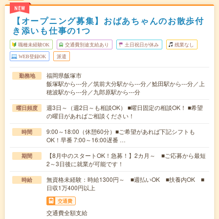
NEW
【オープニング募集】おばあちゃんのお散歩付
き添いも仕事の1つ
職種未経験OK
交通費別途支給あり
土日祝日が休み
残業なし
WEB登録OK
派遣
福岡県飯塚市
勤務地
飯塚駅から---分／筑前大分駅から---分／鯰田駅から---分／上
穂波駅から---分／九郎原駅から---分
週3日～（週2日～も相談OK） ■曜日固定の相談OK！ ■希望
曜日頻度
の曜日があればご相談ください！
9:00～18:00（休憩60分）■ご希望があれば下記シフトも
時間
OK！早番 7:00～16:00遅番 …
【8月中のスタートOK！急募！】2カ月～ ■ご応募から最短
期間
2～3日後に就業が可能です！
無資格未経験：時給1300円～ ■週払いOK ■扶養内OK ■
時給
日収1万400円以上
交通費
交通費全額支給