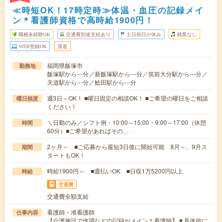
≪時短OK！17時定時≫体温・血圧の記録メイ
ン＊看護師資格で高時給1900円！
職種未経験OK
交通費別途支給あり
土日祝日が休み
残業なし
WEB登録OK
派遣
福岡県飯塚市
勤務地
飯塚駅から---分／新飯塚駅から---分／筑前大分駅から---分／
天道駅から---分／鯰田駅から---分
週3日～OK！ ■曜日固定の相談OK！ ■ご希望の曜日をご相談
曜日頻度
ください！
＼日勤のみ／シフト例・10:00～15:00・9:00～17:00（休憩
時間
60分）■ご希望があればその…
2ヶ月～ ■ご応募から最短3日後に開始可能 8月～、9月ス
期間
タートもOK！
時給1900円～ ■週払いOK ■日収1万5200円以上
時給
交通費
交通費全額支給
看護師・准看護師
仕事内容
【介護施設で体調などの記録がメイン＊看護師】▼具体的に