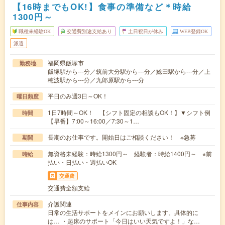
【16時までもOK!】食事の準備など＊時給
1300円～
職種未経験OK
交通費別途支給あり
土日祝日が休み
WEB登録OK
派遣
福岡県飯塚市
勤務地
飯塚駅から---分／筑前大分駅から---分／鯰田駅から---分／上
穂波駅から---分／九郎原駅から---分
平日のみ週3日～OK！
曜日頻度
1日7時間～OK！ 【シフト固定の相談もOK！】▼シフト例
時間
【早番】7:00～16:00／7:30～1…
長期のお仕事です。開始日はご相談ください！ ※急募
期間
無資格未経験：時給1300円～ 経験者：時給1400円～ ※前
時給
払い・日払い・週払いOK
交通費
交通費全額支給
介護関連
仕事内容
日常の生活サポートをメインにお願いします。具体的に
は… ・起床のサポート「今日はいい天気ですよ！」な…