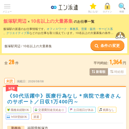
メニュー
気になる!
ログイン
検索
飯塚駅周辺
×
10名以上の大量募集
のお仕事一覧
飯塚駅の派遣のお仕事情報です。
オフィスワーク・事務系
、
営業・販売・サービス系
、
クリエイティブ系
などのお仕事を取り揃えています。10名以上の大量募集の条件の
他に、
交通費別途支給あり
、
職種未経験OK
、
友だちと一緒の応募OK
などのこだわり
条件も取り揃えています。
条件の変更
飯塚駅周辺 / 10名以上の大量募集
28
1,364
全
件
平均時給:
円
時給順
新着順
未読
掲載日
2026/08/08
NEW
《50代活躍中》医療行為なし＊病院で患者さん
のサポート／日収1万400円～
職種未経験OK
交通費別途支給あり
土日祝日が休み
残業なし
WEB登録OK
派遣
福岡県飯塚市
勤務地