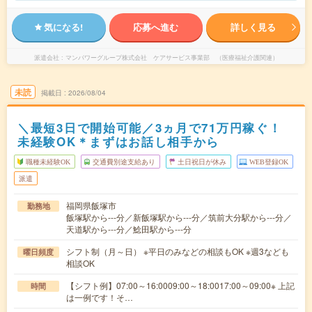
気になる!
応募へ進む
詳しく見る
派遣会社
マンパワーグループ株式会社 ケアサービス事業部 （医療福祉介護関連）
未読
掲載日
2026/08/04
＼最短3日で開始可能／3ヵ月で71万円稼ぐ！
未経験OK＊まずはお話し相手から
職種未経験OK
交通費別途支給あり
土日祝日が休み
WEB登録OK
派遣
福岡県飯塚市
勤務地
飯塚駅から---分／新飯塚駅から---分／筑前大分駅から---分／
天道駅から---分／鯰田駅から---分
シフト制（月～日） ※平日のみなどの相談もOK ※週3なども
曜日頻度
相談OK
【シフト例】07:00～16:0009:00～18:0017:00～09:00※ 上記
時間
は一例です！そ…