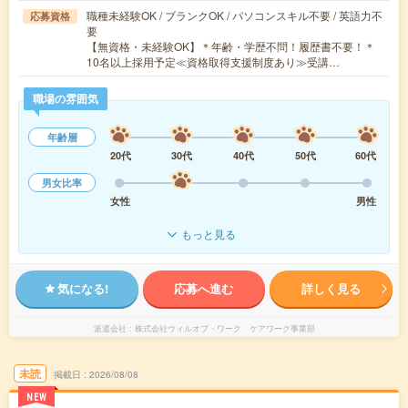
職種未経験OK / ブランクOK / パソコンスキル不要 / 英語力不
応募資格
要
【無資格・未経験OK】＊年齢・学歴不問！履歴書不要！＊
10名以上採用予定≪資格取得支援制度あり≫受講…
職場の雰囲気
年齢層
20代
30代
40代
50代
60代
男女比率
女性
男性
もっと見る
気になる!
応募へ進む
詳しく見る
派遣会社
株式会社ウィルオブ・ワーク ケアワーク事業部
未読
掲載日
2026/08/08
NEW