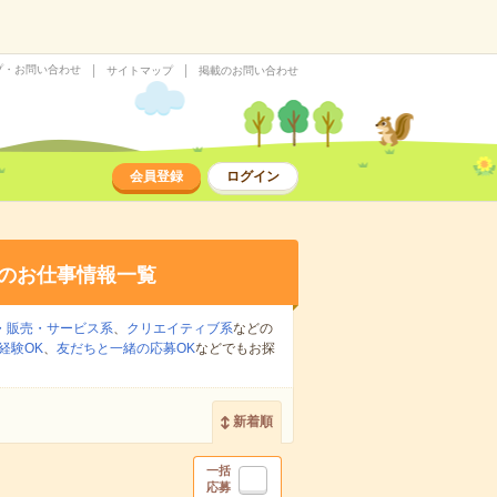
プ・お問い合わせ
サイトマップ
掲載のお問い合わせ
会員登録
ログイン
のお仕事情報一覧
・販売・サービス系
、
クリエイティブ系
などの
経験OK
、
友だちと一緒の応募OK
などでもお探
新着順
一括
応募