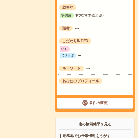
勤務地
甘木(甘木鉄道線)
駅/路線
職種
---
こだわりINDEX
---
絶対
---
できれば
キーワード
---
あなたのプロフィール
---
条件の変更
他の検索結果を見る
勤務地でお仕事情報をさがす