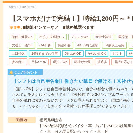
掲載日
2026/07/08
【スマホだけで完結！】時給1,200円～
■物流センターなど ■勤務地選べます
派遣先
職種未経験OK
社会人未経験OK
ブランクOK
大学生歓迎
既卒第二
友達と一緒OK
OA不要
英語不要
40～50代活躍
60歳以上活躍
土日祝休
16時前までの仕事
5ｈ以内OK
午後のみOK
シフト
扶
服装自由
日払いOK
週払いOK
職場が分煙
派遣多
電話対応な
ここがポイント！
【シフトは自己申告制】働きたい曜日で働ける！来社せ
【週1～OK】シフトは自己申告制なので、自分の都合で働けちゃう！
されている方にはピッタリです！《未経験でもOK!シンプルワーク》
仕事の流れは変わらないので、スグに覚えられますよ！《面談不要》来
も、いつでもどこでもカンタン登録→お仕事探しができちゃいます！
勤務地
福岡県朝倉市
甘木(西鉄線)駅からバイク・車---分／甘木(甘木鉄道線
ク・車---分／馬田駅からバイク・車---分