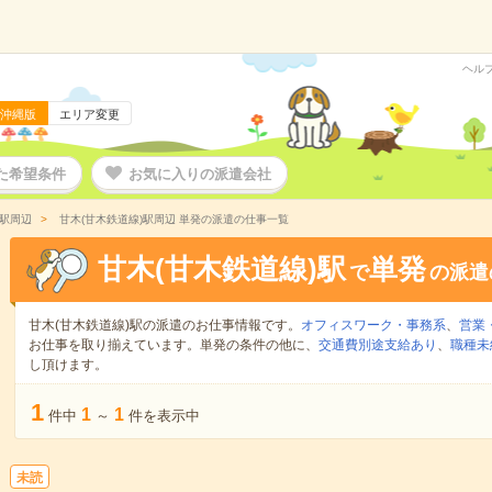
ヘル
沖縄版
エリア変更
た希望条件
お気に入りの派遣会社
)駅周辺
甘木(甘木鉄道線)駅周辺 単発の派遣の仕事一覧
甘木(甘木鉄道線)駅
単発
で
の派遣
甘木(甘木鉄道線)駅の派遣のお仕事情報です。
オフィスワーク・事務系
、
営業
お仕事を取り揃えています。単発の条件の他に、
交通費別途支給あり
、
職種未
し頂けます。
1
1
1
件中
～
件を表示中
未読