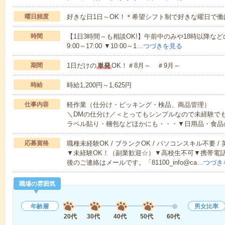
曜日頻度
好きな日1日～OK！＊希望シフト制で好きな曜日で働
時間
【1日3時間～も相談OK!】午前中のみや18時以降などの
9:00～17:00 ▼10:00～1…
つづきを見る
期間
1日だけの
単発
OK！＃8月～ ＃9月～
時給
時給1,200円～1,625円
仕事内容
軽作業（仕分け・ピッキング・検品、商品管理）
＼DMの仕分け／＜とってもシンプルなので未経験で
ラベル貼り・梱包などほかにも・・・▼日用品・食品
応募資格
職種未経験OK / ブランクOK / パソコンスキル不要 /
▼未経験OK！（副業歓迎☆）▼高校生不可▼携帯電
後のご連絡はメールです。「81100_info@ca…
つづき
職場の雰囲気
年齢層
男女比率
20代
30代
40代
50代
60代