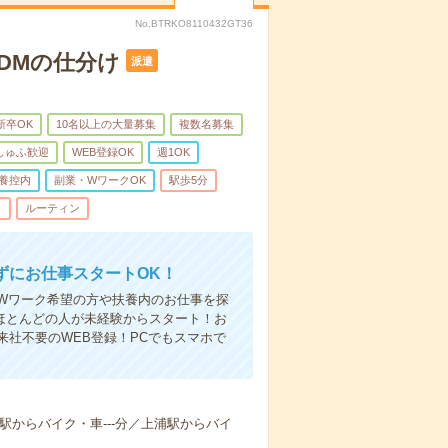
No.BTRKO8110432GT36
＊DMの仕分け
派遣
新卒OK
10名以上の大量募集
複数名募集
しゅふ歓迎
WEB登録OK
週1OK
養控内
副業・WワークOK
駅歩5分
し
ルーティン
ずにお仕事スタートOK！
Wワーク希望の方や扶養内のお仕事を探
ほとんどの人が未経験からスタート！お
社不要のWEB登録！PCでもスマホで
)駅からバイク・車---分／上浦駅からバイ