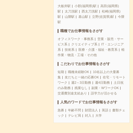
大板井駅
小郡(福岡県)駅
高田(福岡県)
駅
太刀洗駅
西太刀洗駅
松崎(福岡県)
駅
山隈駅
基山駅
立野(佐賀県)駅
今隈
駅
職種でお仕事情報をさがす
オフィスワーク・事務系
営業・販売・サー
ビス系
クリエイティブ系
IT・エンジニア
系
技術系
医療・介護・福祉・教育系
軽
作業・物流・工場・その他
こだわりでお仕事情報をさがす
短期
職種未経験OK
10名以上の大量募
集
友だちと一緒の応募OK
在宅・リモート
ワーク
週2～3日勤務
週4日勤務
土日祝
のみ勤務
残業なし
副業・WワークOK
交通費別途支給あり
語学力が活かせる
人気のワードでお仕事情報をさがす
急募
年齢不問
財団法人
英語
書類チェ
ック
テレビ局
封入
大学