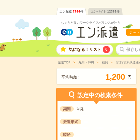
エン派遣
7766
件
エンバイト
12362
件
ちょうど良いワークライフバランスが叶う
九州・
気になる！リスト
0
保存し
派遣TOP
九州・沖縄
福岡
甘木(甘木鉄道線
,
1
2
0
0
平均時給:
円
設定中の検索条件
期間
単発
派遣形式
---
時給
---