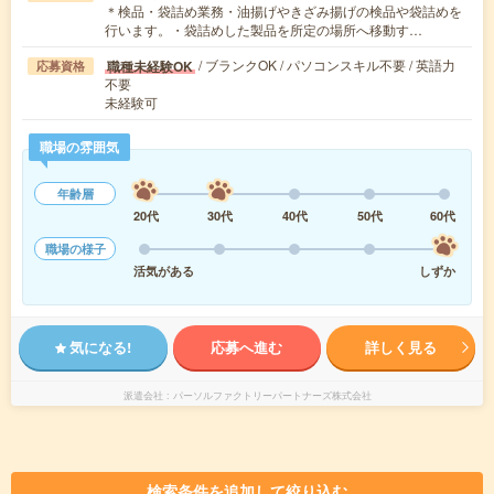
＊検品・袋詰め業務・油揚げやきざみ揚げの検品や袋詰めを
行います。・袋詰めした製品を所定の場所へ移動す…
/ ブランクOK / パソコンスキル不要 / 英語力
職種未経験OK
応募資格
不要
未経験可
職場の雰囲気
年齢層
20代
30代
40代
50代
60代
職場の様子
活気がある
しずか
気になる!
応募へ進む
詳しく見る
派遣会社
パーソルファクトリーパートナーズ株式会社
検索条件を追加して絞り込む