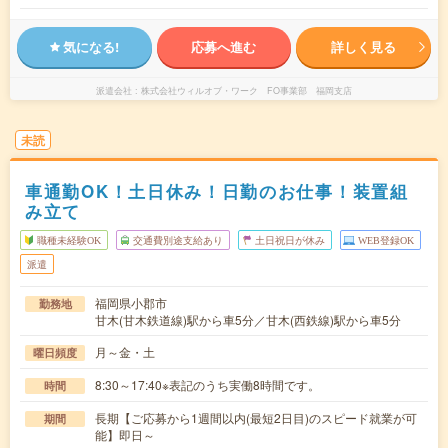
気になる!
応募へ進む
詳しく見る
派遣会社
株式会社ウィルオブ・ワーク FO事業部 福岡支店
未読
車通勤OK！土日休み！日勤のお仕事！装置組
み立て
職種未経験OK
交通費別途支給あり
土日祝日が休み
WEB登録OK
派遣
福岡県小郡市
勤務地
甘木(甘木鉄道線)駅から車5分／甘木(西鉄線)駅から車5分
月～金・土
曜日頻度
8:30～17:40※表記のうち実働8時間です。
時間
長期【ご応募から1週間以内(最短2日目)のスピード就業が可
期間
能】即日～