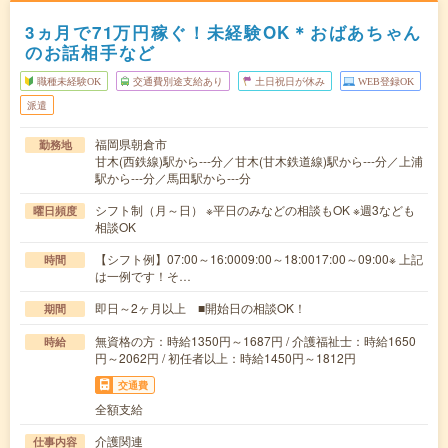
3ヵ月で71万円稼ぐ！未経験OK＊おばあちゃん
のお話相手など
職種未経験OK
交通費別途支給あり
土日祝日が休み
WEB登録OK
派遣
福岡県朝倉市
勤務地
甘木(西鉄線)駅から---分／甘木(甘木鉄道線)駅から---分／上浦
駅から---分／馬田駅から---分
シフト制（月～日） ※平日のみなどの相談もOK ※週3なども
曜日頻度
相談OK
【シフト例】07:00～16:0009:00～18:0017:00～09:00※ 上記
時間
は一例です！そ…
即日～2ヶ月以上 ■開始日の相談OK！
期間
無資格の方：時給1350円～1687円 / 介護福祉士：時給1650
時給
円～2062円 / 初任者以上：時給1450円～1812円
交通費
全額支給
介護関連
仕事内容