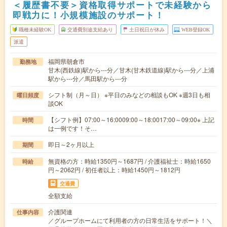
＜履歴書不要＞資格取得サポートで未経験から
即戦力に！小規模施設のサポート！
職種未経験OK
交通費別途支給あり
土日祝日が休み
WEB登録OK
派遣
福岡県朝倉市
勤務地
甘木(西鉄線)駅から---分／甘木(甘木鉄道線)駅から---分／上浦
駅から---分／馬田駅から---分
シフト制（月～日） ※平日のみなどの相談もOK ※週3日も相
曜日頻度
談OK
【シフト例】07:00～16:0009:00～18:0017:00～09:00※ 上記
時間
は一例です！そ…
即日～2ヶ月以上
期間
無資格の方：時給1350円～1687円 / 介護福祉士：時給1650
時給
円～2062円 / 初任者以上：時給1450円～1812円
交通費
全額支給
介護関連
仕事内容
／グループホームにて利用者の方の日常生活をサポート！＼