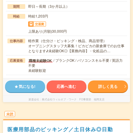
即日～長期（3か月以上）
期間
時給1,203円
時給
交通費
上限あり(月額)30,000円
軽作業（仕分け・ピッキング・検品、商品管理）
仕事内容
オープニングスタッフ大募集！ピカピカの新倉庫でのお仕事
となります♪未経験OK◎【業務内容】・化粧品の…
/ ブランクOK / パソコンスキル不要 / 英語力
職種未経験OK
応募資格
不要
未経験歓迎
気になる!
応募へ進む
詳しく見る
派遣会社
株式会社ウィルオブ・ワーク FO事業部 福岡支店
未読
医療用部品のピッキング／土日休み◎日勤