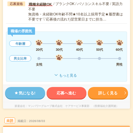
/ ブランクOK / パソコンスキル不要 / 英語力
職種未経験OK
応募資格
不要
無資格・未経験OK年齢不問★10名以上採用予定★履歴書は
不要です▽応募後の流れ1)翌営業日までに担当…
職場の雰囲気
年齢層
20代
30代
40代
50代
60代
男女比率
女性
男性
もっと見る
気になる!
応募へ進む
詳しく見る
派遣会社
マンパワーグループ株式会社 ケアサービス事業部 （医療福祉介護関連）
未読
掲載日
2026/08/03