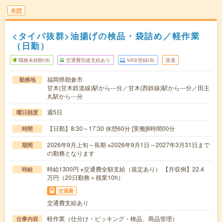
未読
<タイパ抜群>油揚げの検品・袋詰め／軽作業
（日勤）
職種未経験OK
交通費別途支給あり
WEB登録OK
派遣
福岡県朝倉市
勤務地
甘木(甘木鉄道線)駅から---分／甘木(西鉄線)駅から---分／田主
丸駅から---分
週5日
曜日頻度
【日勤】8:30～17:30 休憩60分 [実働]8時間00分
時間
2026年9月上旬～長期 ※2026年9月1日～2027年3月31日まで
期間
の勤務となります
時給1300円 ※交通費全額支給（規定あり） 【月収例】22.4
時給
万円（20日勤務＋残業10h）
交通費
交通費支給あり
軽作業（仕分け・ピッキング・検品、商品管理）
仕事内容