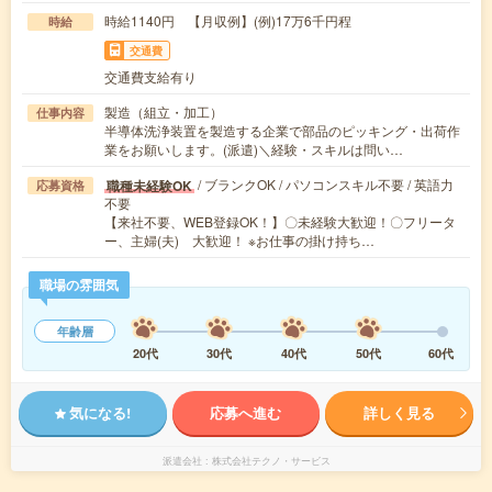
時給1140円 【月収例】(例)17万6千円程
時給
交通費
交通費支給有り
製造（組立・加工）
仕事内容
半導体洗浄装置を製造する企業で部品のピッキング・出荷作
業をお願いします。(派遣)＼経験・スキルは問い…
/ ブランクOK / パソコンスキル不要 / 英語力
職種未経験OK
応募資格
不要
【来社不要、WEB登録OK！】〇未経験大歓迎！〇フリータ
ー、主婦(夫) 大歓迎！ ※お仕事の掛け持ち…
職場の雰囲気
年齢層
20代
30代
40代
50代
60代
気になる!
応募へ進む
詳しく見る
派遣会社
株式会社テクノ・サービス