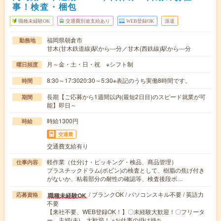
事！検査・梱包
職種未経験OK
交通費別途支給あり
WEB登録OK
派遣
福岡県朝倉市
勤務地
甘木(甘木鉄道線)駅から---分／甘木(西鉄線)駅から---分
月～金・土・日・祝 ※シフト制
曜日頻度
8:30～17:3020:30～5:30※表記のうち実働8時間です。
時間
長期【ご応募から1週間以内(最短2日目)のスピード就業が可
期間
能】即日～
時給1300円
時給
交通費
交通費支給有り
軽作業（仕分け・ピッキング・検品、商品管理）
仕事内容
プラスチックドラム(ボビン)の検査として、樹脂の焦げ付き
がないか、粘着部分の耐性の確認等、検査後段ボ…
/ ブランクOK / パソコンスキル不要 / 英語力
職種未経験OK
応募資格
不要
【来社不要、WEB登録OK！】〇未経験大歓迎！〇フリータ
ー、主婦(夫) 大歓迎！ ※お仕事の掛け持ち…