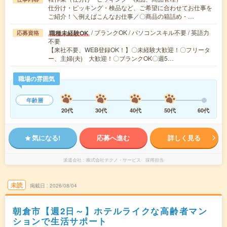
仕分け・ピッキング・検品など、ご希望に合わせてお仕事を
ご紹介！＼例えばこんなお仕事／〇商品の箱詰め・…
/ ブランクOK / パソコンスキル不要 / 英語力
職種未経験OK
応募資格
不要
【来社不要、WEB登録OK！】〇未経験大歓迎！〇フリータ
ー、主婦(夫) 大歓迎！〇ブランクOK〇週5…
職場の雰囲気
年齢層
20代
30代
40代
50代
60代
気になる!
応募へ進む
詳しく見る
派遣会社
株式会社テクノ・サービス 採用担当
未読
掲載日
2026/08/04
朝倉市【週2日～】ホテルライクな高齢者マン
ションで生活サポート