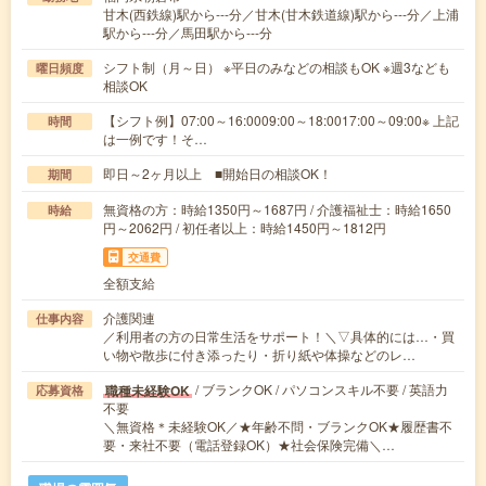
甘木(西鉄線)駅から---分／甘木(甘木鉄道線)駅から---分／上浦
駅から---分／馬田駅から---分
シフト制（月～日） ※平日のみなどの相談もOK ※週3なども
曜日頻度
相談OK
【シフト例】07:00～16:0009:00～18:0017:00～09:00※ 上記
時間
は一例です！そ…
即日～2ヶ月以上 ■開始日の相談OK！
期間
無資格の方：時給1350円～1687円 / 介護福祉士：時給1650
時給
円～2062円 / 初任者以上：時給1450円～1812円
交通費
全額支給
介護関連
仕事内容
／利用者の方の日常生活をサポート！＼▽具体的には…・買
い物や散歩に付き添ったり・折り紙や体操などのレ…
/ ブランクOK / パソコンスキル不要 / 英語力
職種未経験OK
応募資格
不要
＼無資格＊未経験OK／★年齢不問・ブランクOK★履歴書不
要・来社不要（電話登録OK）★社会保険完備＼…