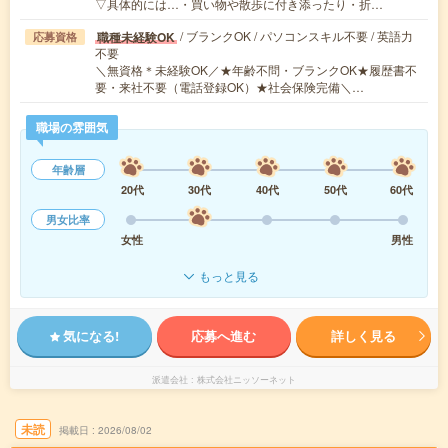
▽具体的には…・買い物や散歩に付き添ったり・折…
/ ブランクOK / パソコンスキル不要 / 英語力
職種未経験OK
応募資格
不要
＼無資格＊未経験OK／★年齢不問・ブランクOK★履歴書不
要・来社不要（電話登録OK）★社会保険完備＼…
職場の雰囲気
年齢層
20代
30代
40代
50代
60代
男女比率
女性
男性
もっと見る
気になる!
応募へ進む
詳しく見る
派遣会社
株式会社ニッソーネット
未読
掲載日
2026/08/02