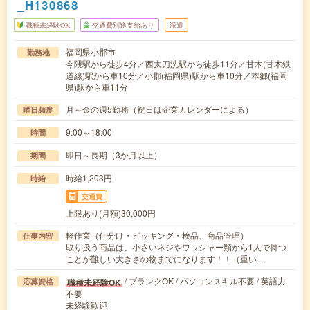
_H130868
職種未経験OK
交通費別途支給あり
派遣
福岡県小郡市
勤務地
今隈駅から徒歩4分／西太刀洗駅から徒歩11分／甘木(甘木鉄
道線)駅から車10分／小郡(福岡県)駅から車10分／本郷(福岡
県)駅から車11分
月～金の週5勤務（祝日は企業カレンダーによる）
曜日頻度
9:00～18:00
時間
即日～長期（3か月以上）
期間
時給1,203円
時給
交通費
上限あり(月額)30,000円
軽作業（仕分け・ピッキング・検品、商品管理）
仕事内容
取り扱う商品は、小さいネジやワッシャー類から1人で持つ
ことが難しい大きさの物までになります！！（重い…
/ ブランクOK / パソコンスキル不要 / 英語力
職種未経験OK
応募資格
不要
未経験歓迎