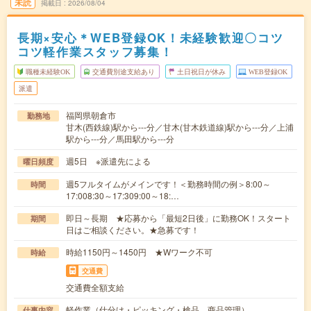
未読
掲載日
2026/08/04
長期×安心＊WEB登録OK！未経験歓迎〇コツ
コツ軽作業スタッフ募集！
職種未経験OK
交通費別途支給あり
土日祝日が休み
WEB登録OK
派遣
福岡県朝倉市
勤務地
甘木(西鉄線)駅から---分／甘木(甘木鉄道線)駅から---分／上浦
駅から---分／馬田駅から---分
週5日 ※派遣先による
曜日頻度
週5フルタイムがメインです！＜勤務時間の例＞8:00～
時間
17:008:30～17:309:00～18:…
即日～長期 ★応募から「最短2日後」に勤務OK！スタート
期間
日はご相談ください。★急募です！
時給1150円～1450円 ★Wワーク不可
時給
交通費
交通費全額支給
軽作業（仕分け・ピッキング・検品、商品管理）
仕事内容