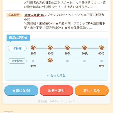
／利用者の方の日常生活をサポート！＼▽具体的には…・買
い物や散歩に付き添ったり・折り紙や体操などのレ…
/ ブランクOK / パソコンスキル不要 / 英語力
職種未経験OK
応募資格
不要
＼無資格＊未経験OK／★年齢不問・ブランクOK★履歴書不
要・来社不要（電話登録OK）★社会保険完備＼…
職場の雰囲気
年齢層
20代
30代
40代
50代
60代
男女比率
女性
男性
もっと見る
気になる!
応募へ進む
詳しく見る
派遣会社
株式会社ニッソーネット