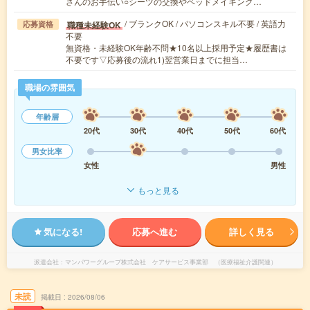
さんのお手伝い○シーツの交換やベッドメイキング…
/ ブランクOK / パソコンスキル不要 / 英語力
職種未経験OK
応募資格
不要
無資格・未経験OK年齢不問★10名以上採用予定★履歴書は
不要です▽応募後の流れ1)翌営業日までに担当…
職場の雰囲気
年齢層
20代
30代
40代
50代
60代
男女比率
女性
男性
もっと見る
気になる!
応募へ進む
詳しく見る
派遣会社
マンパワーグループ株式会社 ケアサービス事業部 （医療福祉介護関連）
未読
掲載日
2026/08/06