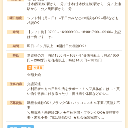
甘木(西鉄線)駅から---分／甘木(甘木鉄道線)駅から---分／上浦
駅から---分／馬田駅から---分
シフト制（月～日） ※平日のみなどの相談もOK ※週3なども
曜日頻度
相談OK
【シフト例】07:00～16:0009:00～18:0017:00～09:00※ 上記
時間
は一例です！そ…
即日～2ヶ月以上 ■開始日の相談OK！
期間
無資格の方：時給1350円～1687円 / 介護福祉士：時給1650
時給
円～2062円 / 初任者以上：時給1450円～1812円
交通費
全額支給
介護関連
仕事内容
／利用者の方の日常生活をサポート！＼▽具体的には…・買
い物や散歩に付き添ったり・折り紙や体操などのレ…
職種未経験OK / ブランクOK / パソコンスキル不要 / 英語力不
応募資格
要
＼無資格＊未経験OK／★年齢不問・ブランクOK★履歴書不
要・来社不要（電話登録OK）★社会保険完備＼…