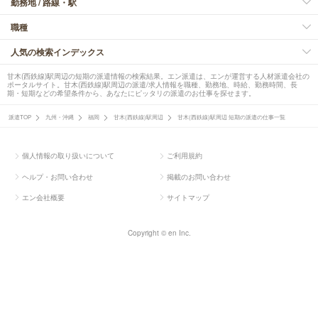
勤務地 / 路線・駅
職種
人気の検索インデックス
甘木(西鉄線)駅周辺の短期の派遣情報の検索結果。エン派遣は、エンが運営する人材派遣会社の
ポータルサイト。甘木(西鉄線)駅周辺の派遣/求人情報を職種、勤務地、時給、勤務時間、長
期・短期などの希望条件から、あなたにピッタリの派遣のお仕事を探せます。
派遣TOP
九州・沖縄
福岡
甘木(西鉄線)駅周辺
甘木(西鉄線)駅周辺 短期の派遣の仕事一覧
個人情報の取り扱いについて
ご利用規約
ヘルプ・お問い合わせ
掲載のお問い合わせ
エン会社概要
サイトマップ
Copyright © en Inc.