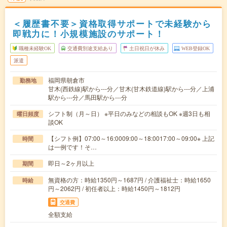
＜履歴書不要＞資格取得サポートで未経験から
即戦力に！小規模施設のサポート！
職種未経験OK
交通費別途支給あり
土日祝日が休み
WEB登録OK
派遣
福岡県朝倉市
勤務地
甘木(西鉄線)駅から---分／甘木(甘木鉄道線)駅から---分／上浦
駅から---分／馬田駅から---分
シフト制（月～日） ※平日のみなどの相談もOK ※週3日も相
曜日頻度
談OK
【シフト例】07:00～16:0009:00～18:0017:00～09:00※ 上記
時間
は一例です！そ…
即日～2ヶ月以上
期間
無資格の方：時給1350円～1687円 / 介護福祉士：時給1650
時給
円～2062円 / 初任者以上：時給1450円～1812円
交通費
全額支給