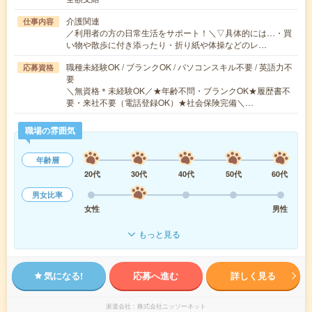
介護関連
仕事内容
／利用者の方の日常生活をサポート！＼▽具体的には…・買
い物や散歩に付き添ったり・折り紙や体操などのレ…
職種未経験OK / ブランクOK / パソコンスキル不要 / 英語力不
応募資格
要
＼無資格＊未経験OK／★年齢不問・ブランクOK★履歴書不
要・来社不要（電話登録OK）★社会保険完備＼…
職場の雰囲気
年齢層
20代
30代
40代
50代
60代
男女比率
女性
男性
もっと見る
気になる!
応募へ進む
詳しく見る
派遣会社
株式会社ニッソーネット