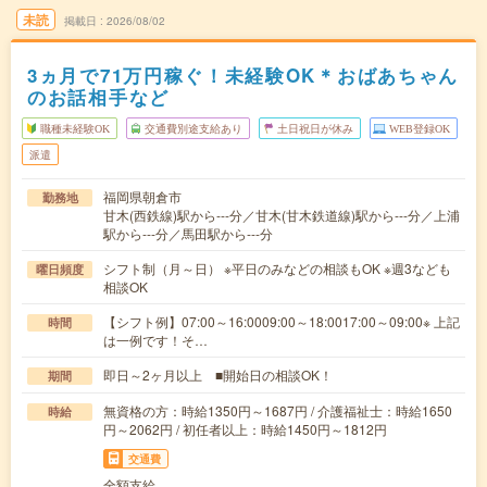
未読
掲載日
2026/08/02
3ヵ月で71万円稼ぐ！未経験OK＊おばあちゃん
のお話相手など
職種未経験OK
交通費別途支給あり
土日祝日が休み
WEB登録OK
派遣
福岡県朝倉市
勤務地
甘木(西鉄線)駅から---分／甘木(甘木鉄道線)駅から---分／上浦
駅から---分／馬田駅から---分
シフト制（月～日） ※平日のみなどの相談もOK ※週3なども
曜日頻度
相談OK
【シフト例】07:00～16:0009:00～18:0017:00～09:00※ 上記
時間
は一例です！そ…
即日～2ヶ月以上 ■開始日の相談OK！
期間
無資格の方：時給1350円～1687円 / 介護福祉士：時給1650
時給
円～2062円 / 初任者以上：時給1450円～1812円
交通費
全額支給