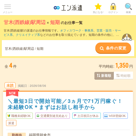
メニュー
気になる!
ログイン
検索
甘木(西鉄線)駅周辺
×
短期
のお仕事一覧
甘木(西鉄線)駅の派遣のお仕事情報です。
オフィスワーク・事務系
、
営業・販売・サー
ビス系
、
クリエイティブ系
などのお仕事を取り揃えています。短期の条件の他に、
交
通費別途支給あり
、
職種未経験OK
、
友だちと一緒の応募OK
などでもお探し頂けま
す。
条件の変更
甘木(西鉄線)駅周辺 / 短期
4
1,350
全
件
平均時給:
円
時給順
新着順
未読
掲載日
2026/08/06
NEW
＼最短3日で開始可能／3ヵ月で71万円稼ぐ！
未経験OK＊まずはお話し相手から
職種未経験OK
交通費別途支給あり
土日祝日が休み
WEB登録OK
派遣
福岡県朝倉市
勤務地