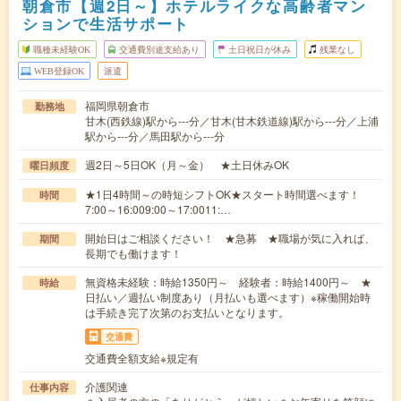
朝倉市【週2日～】ホテルライクな高齢者マン
ションで生活サポート
職種未経験OK
交通費別途支給あり
土日祝日が休み
残業なし
WEB登録OK
派遣
福岡県朝倉市
勤務地
甘木(西鉄線)駅から---分／甘木(甘木鉄道線)駅から---分／上浦
駅から---分／馬田駅から---分
週2日～5日OK（月～金） ★土日休みOK
曜日頻度
★1日4時間～の時短シフトOK★スタート時間選べます！
時間
7:00～16:009:00～17:0011:…
開始日はご相談ください！ ★急募 ★職場が気に入れば、
期間
長期でも働けます！
無資格未経験：時給1350円～ 経験者：時給1400円～ ★
時給
日払い／週払い制度あり（月払いも選べます）※稼働開始時
は手続き完了次第のお支払いとなります。
交通費
交通費全額支給※規定有
介護関連
仕事内容