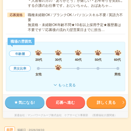
＊入居者の方の「ありがとう」が嬉しい＊お年寄りを笑顔に
する介護のお仕事です。おじいちゃん、おばあちゃ…
職種未経験OK / ブランクOK / パソコンスキル不要 / 英語力不
応募資格
要
無資格・未経験OK年齢不問★10名以上採用予定★履歴書は
不要です▽応募後の流れ1)翌営業日までに担当…
職場の雰囲気
年齢層
20代
30代
40代
50代
60代
男女比率
女性
男性
もっと見る
気になる!
応募へ進む
詳しく見る
派遣会社
マンパワーグループ株式会社 ケアサービス事業部 （医療福祉介護関連）
未読
掲載日
2026/08/03