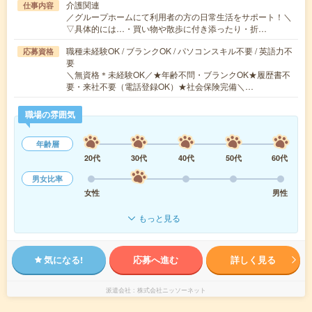
介護関連
仕事内容
／グループホームにて利用者の方の日常生活をサポート！＼
▽具体的には…・買い物や散歩に付き添ったり・折…
職種未経験OK / ブランクOK / パソコンスキル不要 / 英語力不
応募資格
要
＼無資格＊未経験OK／★年齢不問・ブランクOK★履歴書不
要・来社不要（電話登録OK）★社会保険完備＼…
職場の雰囲気
年齢層
20代
30代
40代
50代
60代
男女比率
女性
男性
もっと見る
気になる!
応募へ進む
詳しく見る
派遣会社
株式会社ニッソーネット