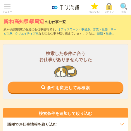
メニュー
気になる!
ログイン
検索
新木(高知県)駅周辺
のお仕事一覧
新木(高知県)駅の派遣のお仕事情報です。
オフィスワーク・事務系
、
営業・販売・サー
ビス系
、
クリエイティブ系
などのお仕事を取り揃えています。さらに、
短期
・
単発
な
どの期間や、
職種未経験OK
などのこだわり条件で絞り込んでいただけます。
また、
土佐長岡駅
・
土佐山田駅
・
後免駅
・
土佐大津駅
・
薊野駅
など近隣駅のお仕事も
ご確認いただけます。
検索した条件に合う
お仕事がありませんでした
条件を変更して再検索
検索条件を追加して絞り込む
職種
でお仕事情報を絞り込む