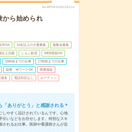
No.MPGKS1001333-13
験から始められ
新卒OK
10名以上の大量募集
複数名募集
0歳以上活躍
しゅふ歓迎
WEB登録OK
16時前までの仕事
17時前までの仕事
副業・WワークOK
医療福祉
派遣多
電話対応なし
ルーティン
も「ありがとう」と感謝される＊
ごしやすく設計されているんです。心地
手伝いなどをお任せします。特別なスキ
謝されるお仕事。医師や看護師さんが近