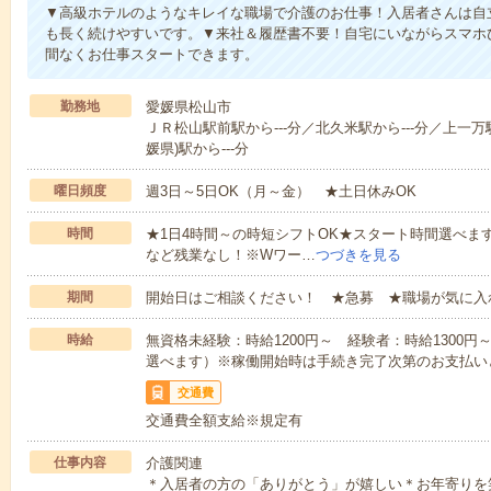
▼高級ホテルのようなキレイな職場で介護のお仕事！入居者さんは自
も長く続けやすいです。▼来社＆履歴書不要！自宅にいながらスマホ
間なくお仕事スタートできます。
勤務地
愛媛県松山市
ＪＲ松山駅前駅から---分／北久米駅から---分／上一万駅
媛県)駅から---分
曜日頻度
週3日～5日OK（月～金） ★土日休みOK
時間
★1日4時間～の時短シフトOK★スタート時間選べます！7:00～1
など残業なし！※Wワー…
つづきを見る
期間
開始日はご相談ください！ ★急募 ★職場が気に入
時給
無資格未経験：時給1200円～ 経験者：時給1300
選べます）※稼働開始時は手続き完了次第のお支払い
交通費
交通費全額支給※規定有
仕事内容
介護関連
＊入居者の方の「ありがとう」が嬉しい＊お年寄りを