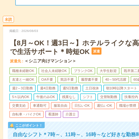
未読
掲載日
2026/08/03
【8月～OK！週3日～】ホテルライクな
で生活サポート＊時短OK
派遣
＜シニア向けマンション＞
派遣先
職種未経験OK
社会人未経験OK
ブランクOK
大学生歓迎
既卒第二
友達と一緒OK
OA不要
英語不要
履歴書不要
40～50代活躍
6
週2～3日勤務
週4日勤務
週5日勤務
土日祝休
朝10時以降スタート
5ｈ以内OK
午後のみOK
残業なし
シフト
交替制勤務
扶養控内
交費支給
車通勤可
服装自由
日払いOK
週払いOK
職場が禁煙
自転車・バイクOK
看護師
介護士
ここがポイント！
自由なシフト＊7時～、11時～、16時～など好きな勤務