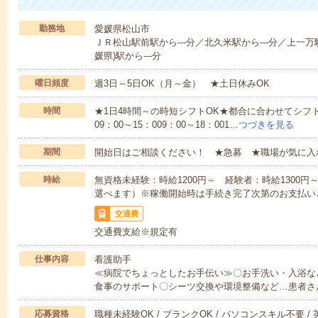
勤務地
愛媛県松山市
ＪＲ松山駅前駅から---分／北久米駅から---分／上一万駅
媛県)駅から---分
曜日頻度
週3日～5日OK（月～金） ★土日休みOK
時間
★1日4時間～の時短シフトOK★都合に合わせてシフト
09：00～15：009：00～18：001…
つづきを見る
期間
開始日はご相談ください！ ★急募 ★職場が気に入
時給
無資格未経験：時給1200円～ 経験者：時給1300
選べます）※稼働開始時は手続き完了次第のお支払い
交通費
交通費支給※規定有
仕事内容
看護助手
≪病院でちょっとしたお手伝い≫〇お手洗い・入浴な
食事のサポート〇シーツ交換や環境整備など…患者さ
応募資格
職種未経験OK / ブランクOK / パソコンスキル不要 /