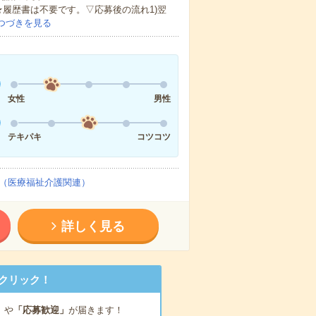
★履歴書は不要です。▽応募後の流れ1)翌
つづきを見る
女性
男性
テキパキ
コツコツ
（医療福祉介護関連）
詳しく見る
クリック！
」
や
「応募歓迎」
が届きます！