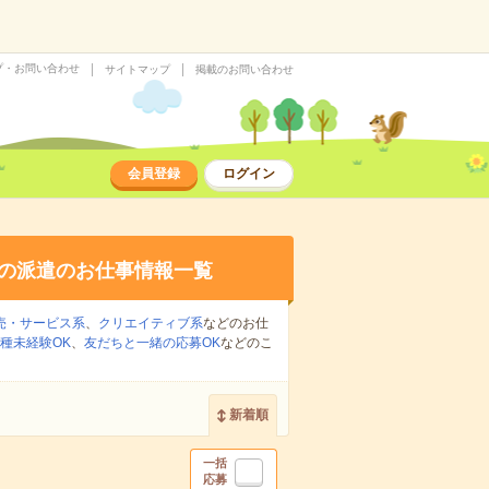
プ・お問い合わせ
サイトマップ
掲載のお問い合わせ
会員登録
ログイン
の派遣のお仕事情報一覧
売・サービス系
、
クリエイティブ系
などのお仕
種未経験OK
、
友だちと一緒の応募OK
などのこ
新着順
一括
応募