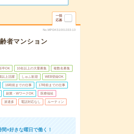
一括
応募
No.MPGKS1001333-13
高齢者マンション
新卒OK
10名以上の大量募集
複数名募集
0歳以上活躍
しゅふ歓迎
WEB登録OK
16時前までの仕事
17時前までの仕事
副業・WワークOK
医療福祉
派遣多
電話対応なし
ルーティン
時間×好きな曜日で働く！