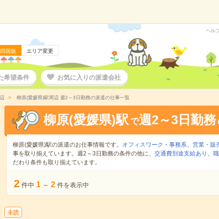
ヘル
四国版
エリア変更
た希望条件
お気に入りの派遣会社
辺
柳原(愛媛県)駅周辺 週2～3日勤務の派遣の仕事一覧
柳原(愛媛県)駅
週2～3日勤務
で
柳原(愛媛県)駅の派遣のお仕事情報です。
オフィスワーク・事務系
、
営業・販
事を取り揃えています。週2～3日勤務の条件の他に、
交通費別途支給あり
、
職
だわり条件も取り揃えています。
2
1
2
件中
～
件を表示中
未読