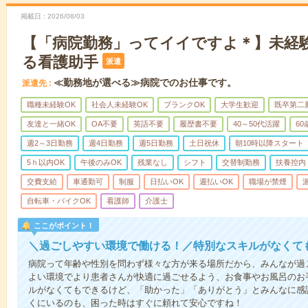
掲載日
2026/08/03
【「病院勤務」ってイイですよ＊】未経
る看護助手
派遣
≪勤務地が選べる≫病院でのお仕事です。
派遣先
職種未経験OK
社会人未経験OK
ブランクOK
大学生歓迎
既卒第二
友達と一緒OK
OA不要
英語不要
履歴書不要
40～50代活躍
6
週2～3日勤務
週4日勤務
週5日勤務
土日祝休
朝10時以降スタート
5ｈ以内OK
午後のみOK
残業なし
シフト
交替制勤務
扶養控内
交費支給
車通勤可
制服
日払いOK
週払いOK
職場が禁煙
自転車・バイクOK
看護師
介護士
ここがポイント！
＼過ごしやすい環境で働ける！／特別なスキルがなくて
病院って年齢や性別を問わず様々な方が来る場所だから、みんなが過
よい環境でより患者さんが快適に過ごせるよう、お食事やお風呂のお
ルがなくてもできるけど、「助かった」「ありがとう」とみんなに感
くにいるのも、困った時はすぐに頼れて安心ですね！