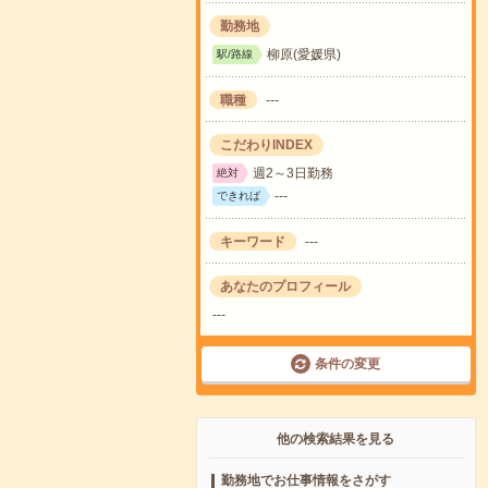
勤務地
柳原(愛媛県)
駅/路線
職種
---
こだわりINDEX
週2～3日勤務
絶対
---
できれば
キーワード
---
あなたのプロフィール
---
条件の変更
他の検索結果を見る
勤務地でお仕事情報をさがす