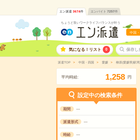
エン派遣
3674
件
エンバイト
7257
件
ちょうど良いワークライフバランスが叶う
中国・
気になる！リスト
0
保存し
派遣TOP
中国・四国
愛媛
柳原(愛媛県)駅周
,
1
2
5
8
平均時給:
円
設定中の検索条件
期間
---
派遣形式
---
時給
---