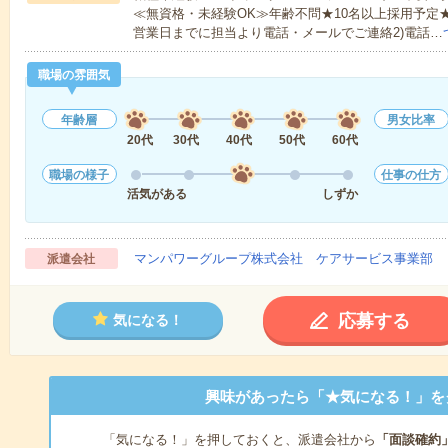
≪無資格・未経験OK≫年齢不問★10名以上採用予定
営業日までに担当より電話・メールでご連絡2)電話…
職場の雰囲気
年齢層
男女比率
20代
30代
40代
50代
60代
職場の様子
仕事の仕方
活気がある
しずか
マンパワーグループ株式会社 ケアサービス事業部 
派遣会社
応募する
気になる！
興味があったら「★気になる！」を
「気になる！」を押しておくと、派遣会社から
「面談確約