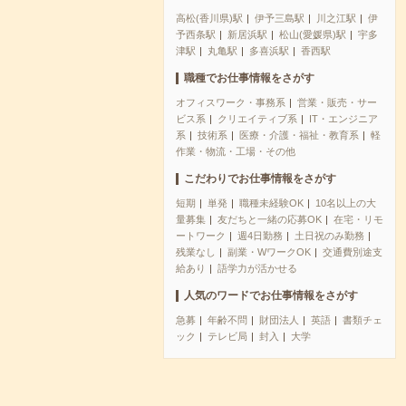
高松(香川県)駅
伊予三島駅
川之江駅
伊
予西条駅
新居浜駅
松山(愛媛県)駅
宇多
津駅
丸亀駅
多喜浜駅
香西駅
職種でお仕事情報をさがす
オフィスワーク・事務系
営業・販売・サー
ビス系
クリエイティブ系
IT・エンジニア
系
技術系
医療・介護・福祉・教育系
軽
作業・物流・工場・その他
こだわりでお仕事情報をさがす
短期
単発
職種未経験OK
10名以上の大
量募集
友だちと一緒の応募OK
在宅・リモ
ートワーク
週4日勤務
土日祝のみ勤務
残業なし
副業・WワークOK
交通費別途支
給あり
語学力が活かせる
人気のワードでお仕事情報をさがす
急募
年齢不問
財団法人
英語
書類チェ
ック
テレビ局
封入
大学