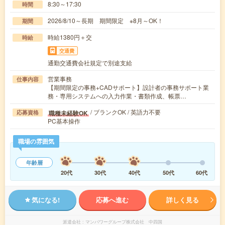
8:30～17:30
時間
2026/8/10～長期 期間限定 ※8月～OK！
期間
時給1380円＋交
時給
交通費
通勤交通費会社規定で別途支給
営業事務
仕事内容
【期間限定の事務+CADサポート】設計者の事務サポート業
務・専用システムへの入力作業・書類作成、帳票…
/ ブランクOK / 英語力不要
職種未経験OK
応募資格
PC基本操作
職場の雰囲気
年齢層
20代
30代
40代
50代
60代
気になる!
応募へ進む
詳しく見る
派遣会社
マンパワーグループ株式会社 中四国