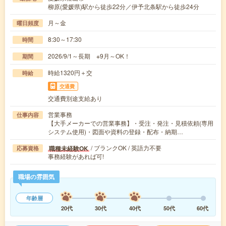
柳原(愛媛県)駅から徒歩22分／伊予北条駅から徒歩24分
月～金
曜日頻度
8:30～17:30
時間
2026/9/1～長期 ※9月～OK！
期間
時給1320円＋交
時給
交通費
交通費別途支給あり
営業事務
仕事内容
【大手メーカーでの営業事務】・受注・発注・見積依頼(専用
システム使用)・図面や資料の登録・配布・納期…
/ ブランクOK / 英語力不要
職種未経験OK
応募資格
事務経験があれば可!
職場の雰囲気
年齢層
20代
30代
40代
50代
60代