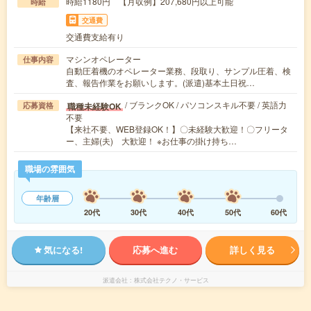
時給1180円 【月収例】207,680円以上可能
時給
交通費
交通費支給有り
マシンオペレーター
仕事内容
自動圧着機のオペレーター業務、段取り、サンプル圧着、検
査、報告作業をお願いします。(派遣)基本土日祝…
/ ブランクOK / パソコンスキル不要 / 英語力
職種未経験OK
応募資格
不要
【来社不要、WEB登録OK！】〇未経験大歓迎！〇フリータ
ー、主婦(夫) 大歓迎！ ※お仕事の掛け持ち…
職場の雰囲気
年齢層
20代
30代
40代
50代
60代
気になる!
応募へ進む
詳しく見る
派遣会社
株式会社テクノ・サービス