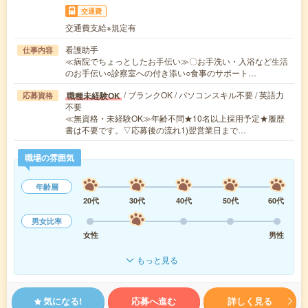
交通費
交通費支給※規定有
看護助手
仕事内容
≪病院でちょっとしたお手伝い≫〇お手洗い・入浴など生活
のお手伝い○診察室への付き添い○食事のサポート…
/ ブランクOK / パソコンスキル不要 / 英語力
職種未経験OK
応募資格
不要
≪無資格・未経験OK≫年齢不問★10名以上採用予定★履歴
書は不要です。▽応募後の流れ1)翌営業日まで…
職場の雰囲気
年齢層
20代
30代
40代
50代
60代
男女比率
女性
男性
もっと見る
気になる!
応募へ進む
詳しく見る