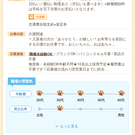
日払い／週払い制度あり（月払いも選べます）※稼働開始時
は手続き完了次第のお支払いとなります。
交通費
交通費全額支給※規定有
介護関連
仕事内容
＊入居者の方の「ありがとう」が嬉しい＊お年寄りを笑顔に
する介護のお仕事です。おじいちゃん、おばあちゃ…
/ ブランクOK / パソコンスキル不要 / 英語力
職種未経験OK
応募資格
不要
無資格・未経験OK年齢不問★10名以上採用予定★履歴書は
不要です▽応募後の流れ1)翌営業日までに担当…
職場の雰囲気
年齢層
20代
30代
40代
50代
60代
男女比率
女性
男性
もっと見る