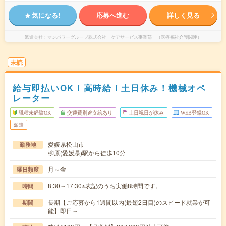
気になる!
応募へ進む
詳しく見る
派遣会社
マンパワーグループ株式会社 ケアサービス事業部 （医療福祉介護関連）
未読
給与即払いOK！高時給！土日休み！機械オペ
レーター
職種未経験OK
交通費別途支給あり
土日祝日が休み
WEB登録OK
派遣
愛媛県松山市
勤務地
柳原(愛媛県)駅から徒歩10分
月～金
曜日頻度
8:30～17:30※表記のうち実働8時間です。
時間
長期【ご応募から1週間以内(最短2日目)のスピード就業が可
期間
能】即日～