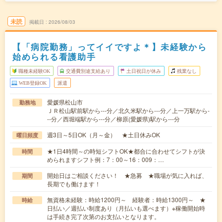
未読
掲載日
2026/08/03
【「病院勤務」ってイイですよ＊】未経験から
始められる看護助手
職種未経験OK
交通費別途支給あり
土日祝日が休み
残業なし
WEB登録OK
派遣
愛媛県松山市
勤務地
ＪＲ松山駅前駅から---分／北久米駅から---分／上一万駅から-
--分／西堀端駅から---分／柳原(愛媛県)駅から---分
週3日～5日OK（月～金） ★土日休みOK
曜日頻度
★1日4時間～の時短シフトOK★都合に合わせてシフトが決
時間
められますシフト例：7：00～16：009：…
開始日はご相談ください！ ★急募 ★職場が気に入れば、
期間
長期でも働けます！
無資格未経験：時給1200円～ 経験者：時給1300円～ ★
時給
日払い／週払い制度あり（月払いも選べます）※稼働開始時
は手続き完了次第のお支払いとなります。