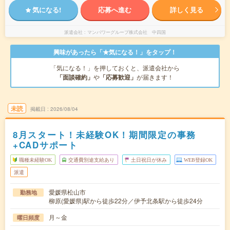
気になる!
応募へ進む
詳しく見る
派遣会社
マンパワーグループ株式会社 中四国
興味があったら「★気になる！」をタップ！
「気になる！」を押しておくと、派遣会社から
「面談確約」
や
「応募歓迎」
が届きます！
未読
掲載日
2026/08/04
8月スタート！未経験OK！期間限定の事務
+CADサポート
職種未経験OK
交通費別途支給あり
土日祝日が休み
WEB登録OK
派遣
愛媛県松山市
勤務地
柳原(愛媛県)駅から徒歩22分／伊予北条駅から徒歩24分
月～金
曜日頻度