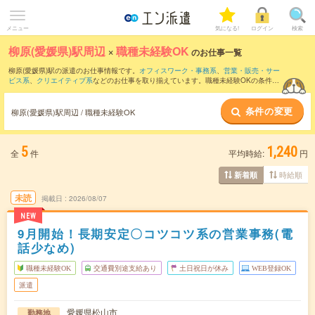
メニュー
気になる!
ログイン
検索
柳原(愛媛県)駅周辺
×
職種未経験OK
のお仕事一覧
柳原(愛媛県)駅の派遣のお仕事情報です。
オフィスワーク・事務系
、
営業・販売・サー
ビス系
、
クリエイティブ系
などのお仕事を取り揃えています。職種未経験OKの条件の
他に、
交通費別途支給あり
、
友だちと一緒の応募OK
、
週4日勤務
などのこだわり条件
も取り揃えています。
条件の変更
柳原(愛媛県)駅周辺 / 職種未経験OK
5
1,240
全
件
平均時給:
円
時給順
新着順
未読
掲載日
2026/08/07
NEW
9月開始！長期安定〇コツコツ系の営業事務(電
話少なめ)
職種未経験OK
交通費別途支給あり
土日祝日が休み
WEB登録OK
派遣
愛媛県松山市
勤務地