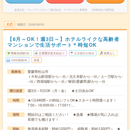
派遣会社
マンパワーグループ株式会社 ケアサービス事業部 （医療福祉介護関連）
未読
掲載日
2026/08/03
【8月～OK！週3日～】ホテルライクな高齢者
マンションで生活サポート＊時短OK
職種未経験OK
交通費別途支給あり
土日祝日が休み
残業なし
WEB登録OK
派遣
愛媛県松山市
勤務地
ＪＲ松山駅前駅から---分／北久米駅から---分／上一万駅から-
--分／西堀端駅から---分／柳原(愛媛県)駅から---分
週3日～5日OK（月～金） ★土日休みOK
曜日頻度
★1日4時間～の時短シフトOK★スタート時間選べます！
時間
7:00～16:009:00～17:0011:…
開始日はご相談ください！ ★急募 ★職場が気に入れば、
期間
長期でも働けます！
無資格未経験：時給1200円～ 経験者：時給1300円～ ★
時給