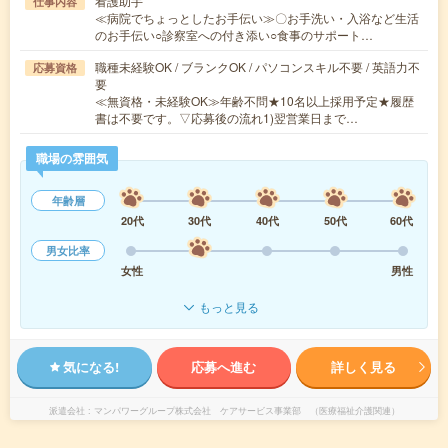
看護助手
仕事内容
≪病院でちょっとしたお手伝い≫〇お手洗い・入浴など生活
のお手伝い○診察室への付き添い○食事のサポート…
職種未経験OK / ブランクOK / パソコンスキル不要 / 英語力不
応募資格
要
≪無資格・未経験OK≫年齢不問★10名以上採用予定★履歴
書は不要です。▽応募後の流れ1)翌営業日まで…
職場の雰囲気
年齢層
20代
30代
40代
50代
60代
男女比率
女性
男性
もっと見る
気になる!
応募へ進む
詳しく見る
派遣会社
マンパワーグループ株式会社 ケアサービス事業部 （医療福祉介護関連）