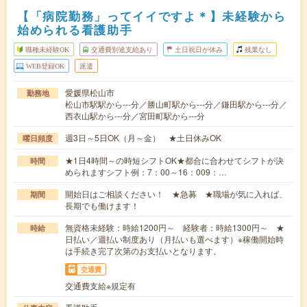
【「病院勤務」ってイイですよ＊】未経験から
始められる看護助手
職種未経験OK
交通費別途支給あり
土日祝日が休み
残業なし
WEB登録OK
派遣
愛媛県松山市
勤務地
松山市駅駅から---分／勝山町駅から---分／鎌田駅から---分／
西衣山駅から---分／宮田町駅から---分
週3日～5日OK（月～金） ★土日休みOK
曜日頻度
★1日4時間～の時短シフトOK★都合に合わせてシフトが決
時間
められますシフト例：7：00～16：009：…
開始日はご相談ください！ ★急募 ★職場が気に入れば、
期間
長期でも働けます！
無資格未経験：時給1200円～ 経験者：時給1300円～ ★
時給
日払い／週払い制度あり（月払いも選べます）※稼働開始時
は手続き完了次第のお支払いとなります。
交通費
交通費支給※規定有