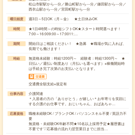
松山市駅駅から---分／勝山町駅から---分／鎌田駅から---分／
西衣山駅から---分／宮田町駅から---分
週3日～5日OK（月～金） ★土日休みOK
曜日頻度
★1日4時間～の時短シフトOK★スタート時間選べます！
時間
7:00～16:009:00～17:0011:…
開始日はご相談ください！ ★急募 ★職場が気に入れば、
期間
長期でも働けます！
無資格未経験：時給1200円～ 経験者：時給1300円～ ★
時給
日払い／週払い制度あり（月払いも選べます）※稼働開始時
は手続き完了次第のお支払いとなります。
交通費
交通費全額支給※規定有
介護関連
仕事内容
＊入居者の方の「ありがとう」が嬉しい＊お年寄りを笑顔に
する介護のお仕事です。おじいちゃん、おばあちゃ…
職種未経験OK / ブランクOK / パソコンスキル不要 / 英語力不
応募資格
要
無資格・未経験OK年齢不問★10名以上採用予定★履歴書は
不要です▽応募後の流れ1)翌営業日までに担当…