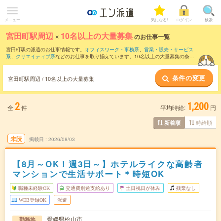
メニュー
気になる!
ログイン
検索
宮田町駅周辺
×
10名以上の大量募集
のお仕事一覧
宮田町駅の派遣のお仕事情報です。
オフィスワーク・事務系
、
営業・販売・サービス
系
、
クリエイティブ系
などのお仕事を取り揃えています。10名以上の大量募集の条件
の他に、
交通費別途支給あり
、
職種未経験OK
、
友だちと一緒の応募OK
などのこだわ
り条件も取り揃えています。
条件の変更
宮田町駅周辺 / 10名以上の大量募集
2
1,200
全
件
平均時給:
円
時給順
新着順
未読
掲載日
2026/08/03
【8月～OK！週3日～】ホテルライクな高齢者
マンションで生活サポート＊時短OK
職種未経験OK
交通費別途支給あり
土日祝日が休み
残業なし
WEB登録OK
派遣
愛媛県松山市
勤務地