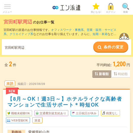
メニュー
気になる!
ログイン
検索
宮田町駅周辺
のお仕事一覧
宮田町駅の派遣のお仕事情報です。
オフィスワーク・事務系
、
営業・販売・サービス
系
、
クリエイティブ系
などのお仕事を取り揃えています。さらに、
短期
・
単発
などの
期間や、
職種未経験OK
などのこだわり条件で絞り込んでいただけます。
条件の変更
また、
鎌田駅
・
松山市駅駅
・
松山市駅
・
大街道駅
・
松山(愛媛県)駅
など近隣駅のお仕事
宮田町駅周辺
もご確認いただけます。
2
1,200
全
件
平均時給:
円
時給順
新着順
未読
掲載日
2026/08/09
NEW
【8月～OK！週3日～】ホテルライクな高齢者
マンションで生活サポート＊時短OK
職種未経験OK
交通費別途支給あり
土日祝日が休み
残業なし
WEB登録OK
派遣
愛媛県松山市
勤務地