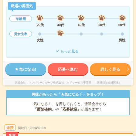
職場の雰囲気
年齢層
20代
30代
40代
50代
60代
男女比率
女性
男性
もっと見る
気になる!
応募へ進む
詳しく見る
派遣会社
マンパワーグループ株式会社 ケアサービス事業部 （医療福祉介護関連）
興味があったら「★気になる！」をタップ！
「気になる！」を押しておくと、派遣会社から
「面談確約」
や
「応募歓迎」
が届きます！
未読
掲載日
2026/08/09
NEW