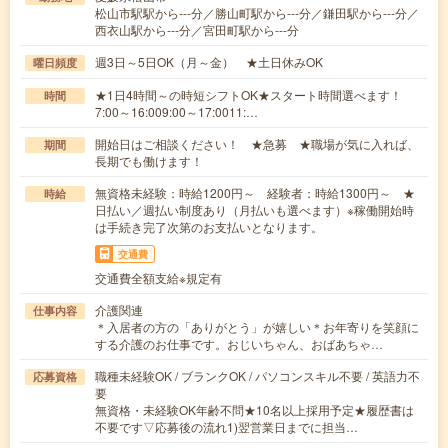
松山市駅駅から---分／勝山町駅から---分／鎌田駅から---分／
西衣山駅から---分／宮田町駅から---分
週3日～5日OK（月～金） ★土日休みOK
曜日頻度
★1日4時間～の時短シフトOK★スタート時間選べます！
時間
7:00～16:009:00～17:0011:…
開始日はご相談ください！ ★急募 ★職場が気に入れば、
期間
長期でも働けます！
無資格未経験：時給1200円～ 経験者：時給1300円～ ★
時給
日払い／週払い制度あり（月払いも選べます）※稼働開始時
は手続き完了次第のお支払いとなります。
交通費
交通費全額支給※規定有
介護関連
仕事内容
＊入居者の方の「ありがとう」が嬉しい＊お年寄りを笑顔に
する介護のお仕事です。おじいちゃん、おばあちゃ…
職種未経験OK / ブランクOK / パソコンスキル不要 / 英語力不
応募資格
要
無資格・未経験OK年齢不問★10名以上採用予定★履歴書は
不要です▽応募後の流れ1)翌営業日までに担当…