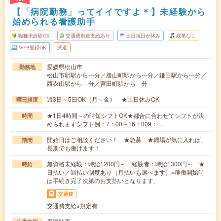
【「病院勤務」ってイイですよ＊】未経験から
始められる看護助手
職種未経験OK
交通費別途支給あり
土日祝日が休み
残業なし
WEB登録OK
派遣
愛媛県松山市
勤務地
松山市駅駅から---分／勝山町駅から---分／鎌田駅から---分／
西衣山駅から---分／宮田町駅から---分
週3日～5日OK（月～金） ★土日休みOK
曜日頻度
★1日4時間～の時短シフトOK★都合に合わせてシフトが決
時間
められますシフト例：7：00～16：009：…
開始日はご相談ください！ ★急募 ★職場が気に入れば、
期間
長期でも働けます！
無資格未経験：時給1200円～ 経験者：時給1300円～ ★
時給
日払い／週払い制度あり（月払いも選べます）※稼働開始時
は手続き完了次第のお支払いとなります。
交通費
交通費支給※規定有