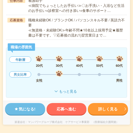
看護助手
仕事内容
≪病院でちょっとしたお手伝い≫〇お手洗い・入浴など生活
のお手伝い○診察室への付き添い○食事のサポート…
職種未経験OK / ブランクOK / パソコンスキル不要 / 英語力不
応募資格
要
≪無資格・未経験OK≫年齢不問★10名以上採用予定★履歴
書は不要です。▽応募後の流れ1)翌営業日まで…
職場の雰囲気
年齢層
20代
30代
40代
50代
60代
男女比率
女性
男性
もっと見る
気になる!
応募へ進む
詳しく見る
派遣会社
マンパワーグループ株式会社 ケアサービス事業部 （医療福祉介護関連）