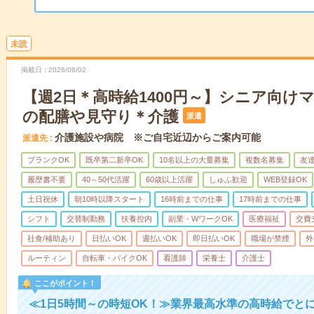
未読
掲載日
2026/08/02
【週2日＊高時給1400円～】シニア向け
の配膳や見守り＊介護
派遣
介護施設や病院 ※ご自宅近辺からご案内可能
派遣先
ブランクOK
既卒第二新卒OK
10名以上の大量募集
複数名募集
友達
履歴書不要
40～50代活躍
60歳以上活躍
しゅふ歓迎
WEB登録OK
土日祝休
朝10時以降スタート
16時前までの仕事
17時前までの仕事
シフト
交替制勤務
扶養控内
副業・WワークOK
医療福祉
交費
社食/補助あり
日払いOK
週払いOK
即日払いOK
職場が禁煙
外
ルーティン
自転車・バイクOK
看護師
栄養士
介護士
ここがポイント！
≪1日5時間～の時短OK！≫業界最高水準の高時給でと