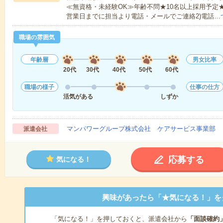
≪無資格・未経験OK≫年齢不問★10名以上採用予定
営業日までに担当より電話・メールでご連絡2)電話…
職場の雰囲気
年齢層
男女比率
20代
30代
40代
50代
60代
職場の様子
仕事の仕方
活気がある
しずか
マンパワーグループ株式会社 ケアサービス事業部 
派遣会社
応募する
気になる！
興味があったら「★気になる！」を
「気になる！」を押しておくと、派遣会社から
「面談確約