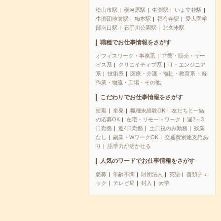
松山市駅
横河原駅
牛渕駅
いよ立花駅
牛渕団地前駅
梅本駅
福音寺駅
愛大医学
部南口駅
石手川公園駅
北久米駅
職種でお仕事情報をさがす
オフィスワーク・事務系
営業・販売・サー
ビス系
クリエイティブ系
IT・エンジニア
系
技術系
医療・介護・福祉・教育系
軽
作業・物流・工場・その他
こだわりでお仕事情報をさがす
短期
単発
職種未経験OK
友だちと一緒
の応募OK
在宅・リモートワーク
週2～3
日勤務
週4日勤務
土日祝のみ勤務
残業
なし
副業・WワークOK
交通費別途支給あ
り
語学力が活かせる
人気のワードでお仕事情報をさがす
急募
年齢不問
財団法人
英語
書類チェ
ック
テレビ局
封入
大学