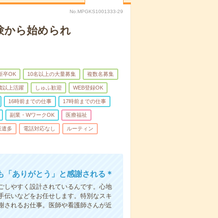
No.MPGKS1001333-29
験から始められ
新卒OK
10名以上の大量募集
複数名募集
0歳以上活躍
しゅふ歓迎
WEB登録OK
16時前までの仕事
17時前までの仕事
副業・WワークOK
医療福祉
派遣多
電話対応なし
ルーティン
も「ありがとう」と感謝される＊
ごしやすく設計されているんです。心地
手伝いなどをお任せします。特別なスキ
謝されるお仕事。医師や看護師さんが近