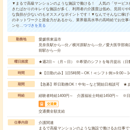
▼まるで高級マンションのような施設で働ける！ 人気の「サービス
きたばかりのキレイな施設が多く、利用者の介護度は低め。見回りや
な負担が少ないのもオススメなポイントです！▼なんでそんなに稼げる
のネットワークと資金力があるから、業界最高水準の高時給でお仕事
ンセ…
つづきを見る
勤務地
愛媛県東温市
見奈良駅から---分／横河原駅から---分／愛大医学部南
前駅から---分
曜日頻度
★週2日～（月～日） ※希望のシフトを毎月提出（
時間
★【日勤のみ】1日5時間～OK！≪シフト例≫9:00～14:001
期間
【急募】即日勤務OK！中旬～など開始日相談可 ★
時給
経験者時給1400円～ 介護福祉士時給1450円～ ※日
交通費
交通費全額支給
仕事内容
介護関連
まるで高級マンションのような施設で働けるお仕事で