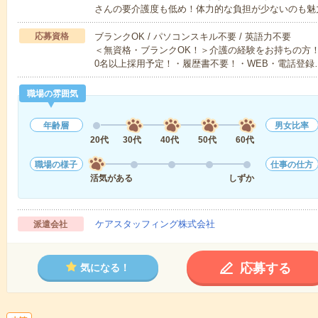
さんの要介護度も低め！体力的な負担が少ないのも魅
応募資格
ブランクOK / パソコンスキル不要 / 英語力不要
＜無資格・ブランクOK！＞介護の経験をお持ちの方！
0名以上採用予定！・履歴書不要！・WEB・電話登録
職場の雰囲気
年齢層
男女比率
20代
30代
40代
50代
60代
職場の様子
仕事の仕方
活気がある
しずか
ケアスタッフィング株式会社
派遣会社
応募する
気になる！