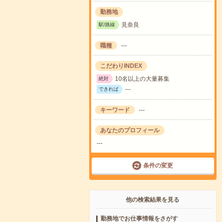
勤務地
見奈良
駅/路線
職種
---
こだわりINDEX
10名以上の大量募集
絶対
---
できれば
キーワード
---
あなたのプロフィール
---
条件の変更
他の検索結果を見る
勤務地でお仕事情報をさがす