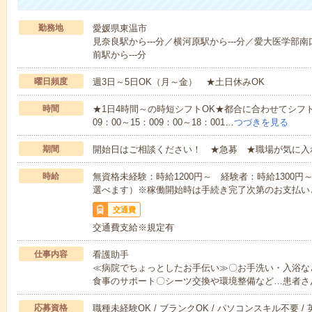
勤務地
愛媛県東温市
見奈良駅から---分／横河原駅から---分／愛大医学部南
前駅から---分
曜日頻度
週3日～5日OK（月～金） ★土日休みOK
時間
★1日4時間～の時短シフトOK★都合に合わせてシフト
09：00～15：009：00～18：001…
つづきを見る
期間
開始日はご相談ください！ ★急募 ★職場が気に入
時給
無資格未経験：時給1200円～ 経験者：時給1300
選べます）※稼働開始時は手続き完了次第のお支払い
交通費
交通費支給※規定有
仕事内容
看護助手
≪病院でちょっとしたお手伝い≫〇お手洗い・入浴な
食事のサポート〇シーツ交換や環境整備など…患者さ
応募資格
職種未経験OK / ブランクOK / パソコンスキル不要 /