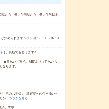
口駅から---分／牛渕駅から---分／牛渕団地
が決められますシフト例：7：00～16：0
れば、長期でも働けます！
円～ ★日払い／週払い制度あり（月払いも
となります。
ど生活のお手伝い○診察室への付き添い○
んが…
つづきを見る
 英語力不要