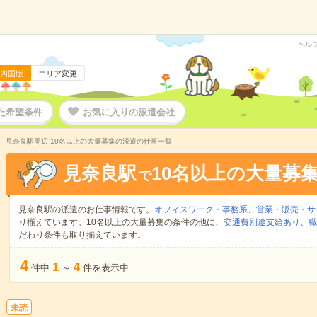
ヘル
四国版
エリア変更
た希望条件
お気に入りの派遣会社
見奈良駅周辺 10名以上の大量募集の派遣の仕事一覧
見奈良駅
10名以上の大量募
で
見奈良駅の派遣のお仕事情報です。
オフィスワーク・事務系
、
営業・販売・サ
り揃えています。10名以上の大量募集の条件の他に、
交通費別途支給あり
、
職
だわり条件も取り揃えています。
4
1
4
件中
～
件を表示中
未読