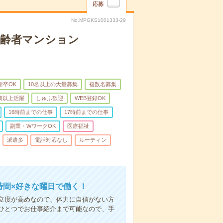
応募
No.MPGKS1001333-29
高齢者マンション
新卒OK
10名以上の大量募集
複数名募集
0歳以上活躍
しゅふ歓迎
WEB登録OK
16時前までの仕事
17時前までの仕事
副業・WワークOK
医療福祉
派遣多
電話対応なし
ルーティン
時間×好きな曜日で働く！
立度が高めなので、体力に自信がない方
ひとつでお仕事紹介まで可能なので、手