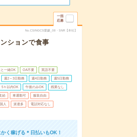
一括
応募
No.CSINGCS愛媛_08・SNR【本社】
マンションで食事
と一緒OK
OA不要
英語不要
週2～3日勤務
週4日勤務
週5日勤務
5ｈ以内OK
午後のみOK
残業なし
支給
車通勤可
服装自由
国人
派遣多
電話対応なし
にかく稼げる＊日払いもOK！