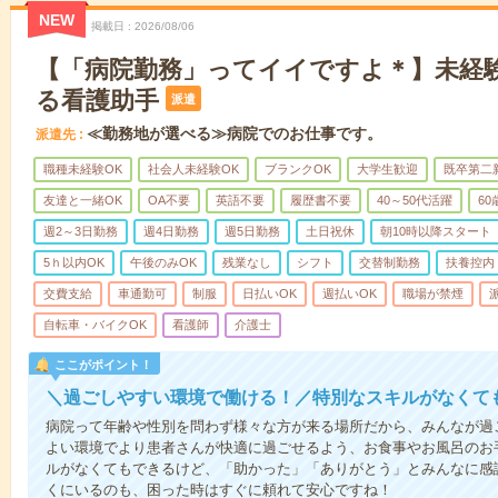
NEW
掲載日
2026/08/06
【「病院勤務」ってイイですよ＊】未経
る看護助手
派遣
≪勤務地が選べる≫病院でのお仕事です。
派遣先
職種未経験OK
社会人未経験OK
ブランクOK
大学生歓迎
既卒第二
友達と一緒OK
OA不要
英語不要
履歴書不要
40～50代活躍
6
週2～3日勤務
週4日勤務
週5日勤務
土日祝休
朝10時以降スタート
5ｈ以内OK
午後のみOK
残業なし
シフト
交替制勤務
扶養控内
交費支給
車通勤可
制服
日払いOK
週払いOK
職場が禁煙
自転車・バイクOK
看護師
介護士
ここがポイント！
＼過ごしやすい環境で働ける！／特別なスキルがなくて
病院って年齢や性別を問わず様々な方が来る場所だから、みんなが過
よい環境でより患者さんが快適に過ごせるよう、お食事やお風呂のお
ルがなくてもできるけど、「助かった」「ありがとう」とみんなに感
くにいるのも、困った時はすぐに頼れて安心ですね！