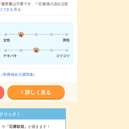
★履歴書は不要です。▽応募後の流れ1)翌
つづきを見る
女性
男性
テキパキ
コツコツ
（医療福祉介護関連）
詳しく見る
クリック！
」
や
「応募歓迎」
が届きます！