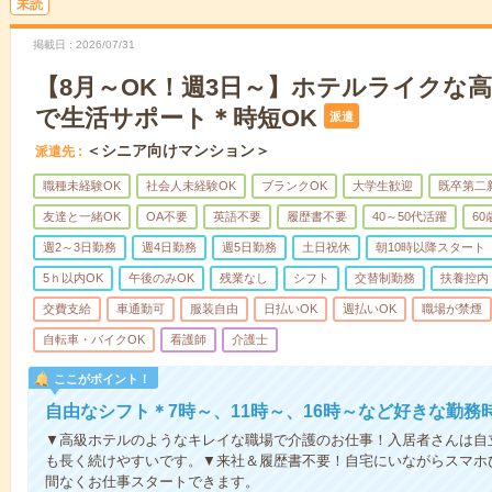
未読
掲載日
2026/07/31
【8月～OK！週3日～】ホテルライクな
で生活サポート＊時短OK
派遣
＜シニア向けマンション＞
派遣先
職種未経験OK
社会人未経験OK
ブランクOK
大学生歓迎
既卒第二
友達と一緒OK
OA不要
英語不要
履歴書不要
40～50代活躍
6
週2～3日勤務
週4日勤務
週5日勤務
土日祝休
朝10時以降スタート
5ｈ以内OK
午後のみOK
残業なし
シフト
交替制勤務
扶養控内
交費支給
車通勤可
服装自由
日払いOK
週払いOK
職場が禁煙
自転車・バイクOK
看護師
介護士
ここがポイント！
自由なシフト＊7時～、11時～、16時～など好きな勤務
▼高級ホテルのようなキレイな職場で介護のお仕事！入居者さんは自
も長く続けやすいです。▼来社＆履歴書不要！自宅にいながらスマホ
間なくお仕事スタートできます。