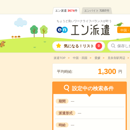
エン派遣
3674
件
エンバイト
7257
件
ちょうど良いワークライフバランスが叶う
中国・
気になる！リスト
0
保存し
派遣TOP
中国・四国
愛媛
見奈良駅周辺
,
1
3
0
0
平均時給:
円
設定中の検索条件
期間
---
派遣形式
---
時給
---