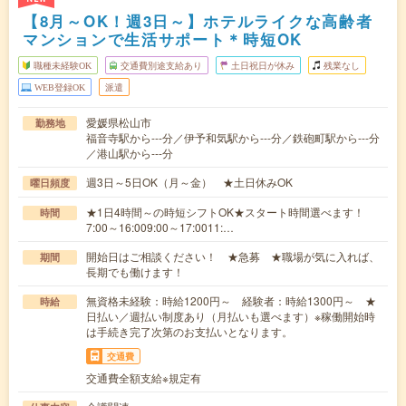
【8月～OK！週3日～】ホテルライクな高齢者
マンションで生活サポート＊時短OK
職種未経験OK
交通費別途支給あり
土日祝日が休み
残業なし
WEB登録OK
派遣
愛媛県松山市
勤務地
福音寺駅から---分／伊予和気駅から---分／鉄砲町駅から---分
／港山駅から---分
週3日～5日OK（月～金） ★土日休みOK
曜日頻度
★1日4時間～の時短シフトOK★スタート時間選べます！
時間
7:00～16:009:00～17:0011:…
開始日はご相談ください！ ★急募 ★職場が気に入れば、
期間
長期でも働けます！
無資格未経験：時給1200円～ 経験者：時給1300円～ ★
時給
日払い／週払い制度あり（月払いも選べます）※稼働開始時
は手続き完了次第のお支払いとなります。
交通費
交通費全額支給※規定有