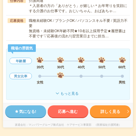
介護関連
仕事内容
＊入居者の方の「ありがとう」が嬉しい＊お年寄りを笑顔に
する介護のお仕事です。おじいちゃん、おばあちゃ…
職種未経験OK / ブランクOK / パソコンスキル不要 / 英語力不
応募資格
要
無資格・未経験OK年齢不問★10名以上採用予定★履歴書は
不要です▽応募後の流れ1)翌営業日までに担当…
職場の雰囲気
年齢層
20代
30代
40代
50代
60代
男女比率
女性
男性
もっと見る
気になる!
応募へ進む
詳しく見る
派遣会社
マンパワーグループ株式会社 ケアサービス事業部 （医療福祉介護関連）