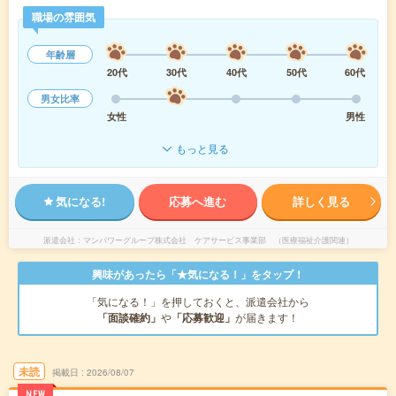
職場の雰囲気
年齢層
20代
30代
40代
50代
60代
男女比率
女性
男性
もっと見る
気になる!
応募へ進む
詳しく見る
派遣会社
マンパワーグループ株式会社 ケアサービス事業部 （医療福祉介護関連）
興味があったら「★気になる！」をタップ！
「気になる！」を押しておくと、派遣会社から
「面談確約」
や
「応募歓迎」
が届きます！
未読
掲載日
2026/08/07
NEW