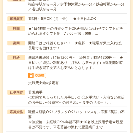
福音寺駅から---分／伊予和気駅から---分／鉄砲町駅から---分
／港山駅から---分
週3日～5日OK（月～金） ★土日休みOK
曜日頻度
★1日4時間～の時短シフトOK★都合に合わせてシフトが決
時間
められますシフト例：7：00～16：009：…
開始日はご相談ください！ ★急募 ★職場が気に入れば、
期間
長期でも働けます！
無資格未経験：時給1200円～ 経験者：時給1300円～ ★
時給
日払い／週払い制度あり（月払いも選べます）※稼働開始時
は手続き完了次第のお支払いとなります。
交通費
交通費支給※規定有
看護助手
仕事内容
≪病院でちょっとしたお手伝い≫〇お手洗い・入浴など生活
のお手伝い○診察室への付き添い○食事のサポート…
職種未経験OK / ブランクOK / パソコンスキル不要 / 英語力不
応募資格
要
≪無資格・未経験OK≫年齢不問★10名以上採用予定★履歴
書は不要です。▽応募後の流れ1)翌営業日まで…