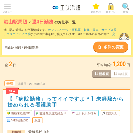
メニュー
気になる!
ログイン
検索
港山駅周辺
×
週4日勤務
のお仕事一覧
港山駅の派遣のお仕事情報です。
オフィスワーク・事務系
、
営業・販売・サービス系
、
クリエイティブ系
などのお仕事を取り揃えています。週4日勤務の条件の他に、
交通
費別途支給あり
、
職種未経験OK
、
友だちと一緒の応募OK
などのこだわり条件も取り
揃えています。
条件の変更
港山駅周辺 / 週4日勤務
2
1,200
全
件
平均時給:
円
時給順
新着順
未読
掲載日
2026/08/08
NEW
【「病院勤務」ってイイですよ＊】未経験から
始められる看護助手
職種未経験OK
交通費別途支給あり
土日祝日が休み
残業なし
WEB登録OK
派遣
愛媛県松山市
勤務地