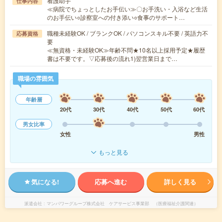
看護助手
仕事内容
≪病院でちょっとしたお手伝い≫〇お手洗い・入浴など生活
のお手伝い○診察室への付き添い○食事のサポート…
職種未経験OK / ブランクOK / パソコンスキル不要 / 英語力不
応募資格
要
≪無資格・未経験OK≫年齢不問★10名以上採用予定★履歴
書は不要です。▽応募後の流れ1)翌営業日まで…
職場の雰囲気
年齢層
20代
30代
40代
50代
60代
男女比率
女性
男性
もっと見る
気になる!
応募へ進む
詳しく見る
派遣会社
マンパワーグループ株式会社 ケアサービス事業部 （医療福祉介護関連）