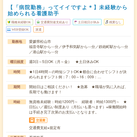
【「病院勤務」ってイイですよ＊】未経験から
始められる看護助手
職種未経験OK
交通費別途支給あり
土日祝日が休み
残業なし
WEB登録OK
派遣
愛媛県松山市
勤務地
福音寺駅から---分／伊予和気駅から---分／鉄砲町駅から---分
／港山駅から---分
週3日～5日OK（月～金） ★土日休みOK
曜日頻度
★1日4時間～の時短シフトOK★都合に合わせてシフトが決
時間
められますシフト例：7：00～16：009：…
開始日はご相談ください！ ★急募 ★職場が気に入れば、
期間
長期でも働けます！
無資格未経験：時給1200円～ 経験者：時給1300円～ ★
時給
日払い／週払い制度あり（月払いも選べます）※稼働開始時
は手続き完了次第のお支払いとなります。
交通費
交通費支給※規定有