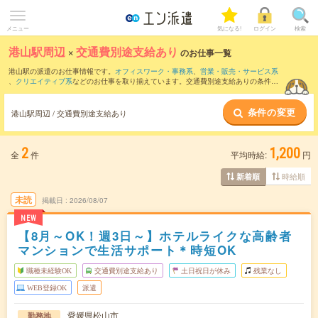
メニュー
気になる!
ログイン
検索
港山駅周辺
×
交通費別途支給あり
のお仕事一覧
港山駅の派遣のお仕事情報です。
オフィスワーク・事務系
、
営業・販売・サービス系
、
クリエイティブ系
などのお仕事を取り揃えています。交通費別途支給ありの条件の
他に、
職種未経験OK
、
友だちと一緒の応募OK
、
週4日勤務
などのこだわり条件も取り
揃えています。
条件の変更
港山駅周辺 / 交通費別途支給あり
2
1,200
全
件
平均時給:
円
時給順
新着順
未読
掲載日
2026/08/07
NEW
【8月～OK！週3日～】ホテルライクな高齢者
マンションで生活サポート＊時短OK
職種未経験OK
交通費別途支給あり
土日祝日が休み
残業なし
WEB登録OK
派遣
愛媛県松山市
勤務地