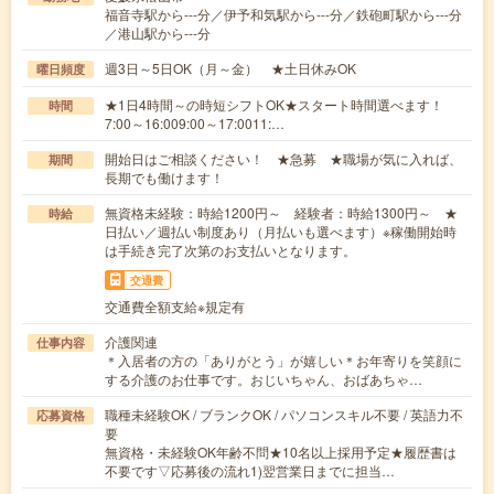
福音寺駅から---分／伊予和気駅から---分／鉄砲町駅から---分
／港山駅から---分
週3日～5日OK（月～金） ★土日休みOK
曜日頻度
★1日4時間～の時短シフトOK★スタート時間選べます！
時間
7:00～16:009:00～17:0011:…
開始日はご相談ください！ ★急募 ★職場が気に入れば、
期間
長期でも働けます！
無資格未経験：時給1200円～ 経験者：時給1300円～ ★
時給
日払い／週払い制度あり（月払いも選べます）※稼働開始時
は手続き完了次第のお支払いとなります。
交通費
交通費全額支給※規定有
介護関連
仕事内容
＊入居者の方の「ありがとう」が嬉しい＊お年寄りを笑顔に
する介護のお仕事です。おじいちゃん、おばあちゃ…
職種未経験OK / ブランクOK / パソコンスキル不要 / 英語力不
応募資格
要
無資格・未経験OK年齢不問★10名以上採用予定★履歴書は
不要です▽応募後の流れ1)翌営業日までに担当…