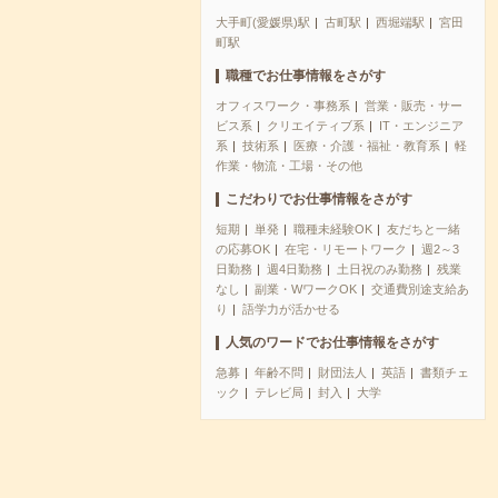
大手町(愛媛県)駅
古町駅
西堀端駅
宮田
町駅
職種でお仕事情報をさがす
オフィスワーク・事務系
営業・販売・サー
ビス系
クリエイティブ系
IT・エンジニア
系
技術系
医療・介護・福祉・教育系
軽
作業・物流・工場・その他
こだわりでお仕事情報をさがす
短期
単発
職種未経験OK
友だちと一緒
の応募OK
在宅・リモートワーク
週2～3
日勤務
週4日勤務
土日祝のみ勤務
残業
なし
副業・WワークOK
交通費別途支給あ
り
語学力が活かせる
人気のワードでお仕事情報をさがす
急募
年齢不問
財団法人
英語
書類チェ
ック
テレビ局
封入
大学