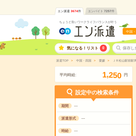
エン派遣
3674
件
エンバイト
7257
件
ちょうど良いワークライフバランスが叶う
中国・
気になる！リスト
0
保存し
派遣TOP
中国・四国
愛媛
ＪＲ松山駅前駅
,
1
2
5
0
平均時給:
円
設定中の検索条件
期間
---
派遣形式
---
時給
---