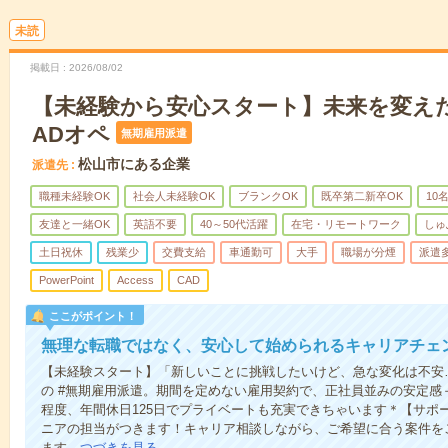
未読
掲載日
2026/08/02
【未経験から安心スタート】未来を変え
ADオペ
無期雇用派遣
松山市にある企業
派遣先
職種未経験OK
社会人未経験OK
ブランクOK
既卒第二新卒OK
10
友達と一緒OK
英語不要
40～50代活躍
在宅・リモートワーク
しゅ
土日祝休
残業少
交費支給
車通勤可
大手
職場が分煙
派遣
PowerPoint
Access
CAD
ここがポイント！
無理な転職ではなく、安心して始められるキャリアチェ
【未経験スタート】「新しいことに挑戦したいけど、急な変化は不安
の #無期雇用派遣。期間を定めない雇用契約で、正社員並みの安定感
程度、年間休日125日でプライベートも充実できちゃいます＊【サポ
ニアの担当がつきます！キャリア相談しながら、ご希望に合う案件を
ます…
つづきを見る