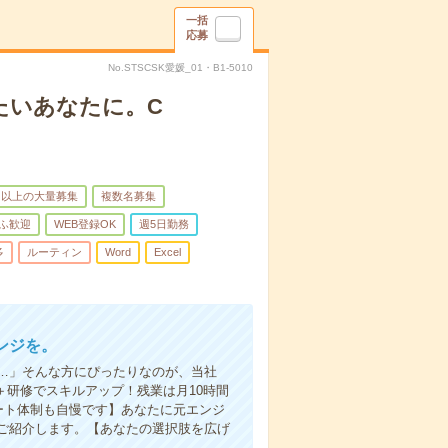
一括
応募
No.STSCSK愛媛_01・B1-5010
たいあなたに。C
名以上の大量募集
複数名募集
ふ歓迎
WEB登録OK
週5日勤務
多
ルーティン
Word
Excel
ンジを。
…」そんな方にぴったりなのが、当社
＋研修でスキルアップ！残業は月10時間
ート体制も自慢です】あなたに元エンジ
ご紹介します。【あなたの選択肢を広げ