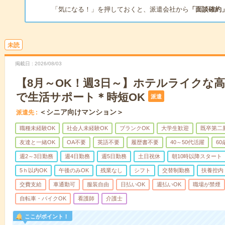
「気になる！」を押しておくと、派遣会社から
「面談確約
未読
掲載日
2026/08/03
【8月～OK！週3日～】ホテルライクな
で生活サポート＊時短OK
派遣
＜シニア向けマンション＞
派遣先
職種未経験OK
社会人未経験OK
ブランクOK
大学生歓迎
既卒第二
友達と一緒OK
OA不要
英語不要
履歴書不要
40～50代活躍
6
週2～3日勤務
週4日勤務
週5日勤務
土日祝休
朝10時以降スタート
5ｈ以内OK
午後のみOK
残業なし
シフト
交替制勤務
扶養控内
交費支給
車通勤可
服装自由
日払いOK
週払いOK
職場が禁煙
自転車・バイクOK
看護師
介護士
ここがポイント！