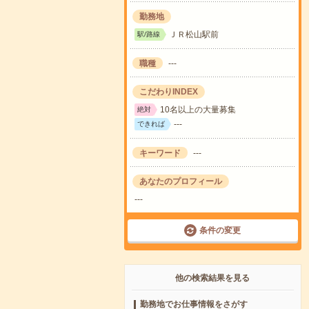
勤務地
ＪＲ松山駅前
駅/路線
職種
---
こだわりINDEX
10名以上の大量募集
絶対
---
できれば
キーワード
---
あなたのプロフィール
---
条件の変更
他の検索結果を見る
勤務地でお仕事情報をさがす