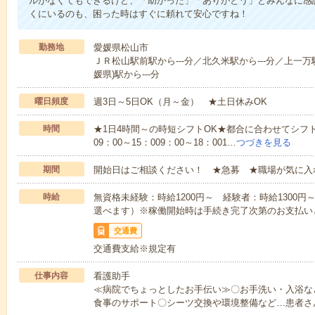
ルがなくてもできるけど、「助かった」「ありがとう」とみんなに感
くにいるのも、困った時はすぐに頼れて安心ですね！
勤務地
愛媛県松山市
ＪＲ松山駅前駅から---分／北久米駅から---分／上一万駅
媛県)駅から---分
曜日頻度
週3日～5日OK（月～金） ★土日休みOK
時間
★1日4時間～の時短シフトOK★都合に合わせてシフト
09：00～15：009：00～18：001…
つづきを見る
期間
開始日はご相談ください！ ★急募 ★職場が気に入
時給
無資格未経験：時給1200円～ 経験者：時給1300
選べます）※稼働開始時は手続き完了次第のお支払い
交通費
交通費支給※規定有
仕事内容
看護助手
≪病院でちょっとしたお手伝い≫〇お手洗い・入浴な
食事のサポート〇シーツ交換や環境整備など…患者さ