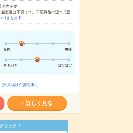
 英語力不要
★履歴書は不要です。▽応募後の流れ1)翌
つづきを見る
女性
男性
テキパキ
コツコツ
（医療福祉介護関連）
詳しく見る
クリック！