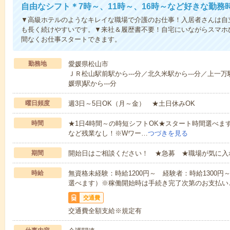
自由なシフト＊7時～、11時～、16時～など好きな勤務
▼高級ホテルのようなキレイな職場で介護のお仕事！入居者さんは自
も長く続けやすいです。▼来社＆履歴書不要！自宅にいながらスマホ
間なくお仕事スタートできます。
勤務地
愛媛県松山市
ＪＲ松山駅前駅から---分／北久米駅から---分／上一万駅
媛県)駅から---分
曜日頻度
週3日～5日OK（月～金） ★土日休みOK
時間
★1日4時間～の時短シフトOK★スタート時間選べます！7:00～1
など残業なし！※Wワー…
つづきを見る
期間
開始日はご相談ください！ ★急募 ★職場が気に入
時給
無資格未経験：時給1200円～ 経験者：時給1300
選べます）※稼働開始時は手続き完了次第のお支払い
交通費
交通費全額支給※規定有