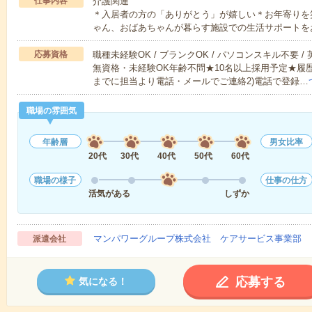
仕事内容
介護関連
＊入居者の方の「ありがとう」が嬉しい＊お年寄りを
ゃん、おばあちゃんが暮らす施設での生活サポートを
応募資格
職種未経験OK / ブランクOK / パソコンスキル不要 /
無資格・未経験OK年齢不問★10名以上採用予定★履
までに担当より電話・メールでご連絡2)電話で登録…
職場の雰囲気
年齢層
男女比率
20代
30代
40代
50代
60代
職場の様子
仕事の仕方
活気がある
しずか
マンパワーグループ株式会社 ケアサービス事業部 
派遣会社
応募する
気になる！