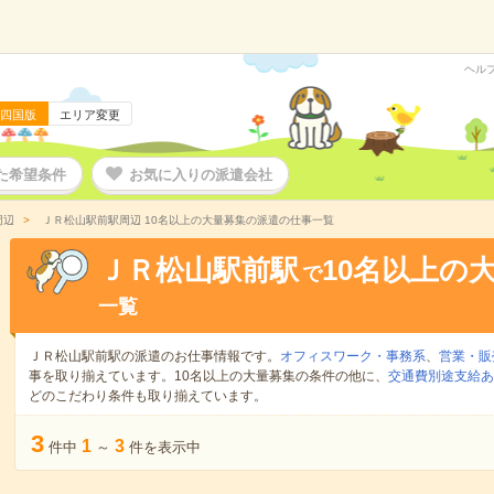
ヘル
四国版
エリア変更
た希望条件
お気に入りの派遣会社
周辺
ＪＲ松山駅前駅周辺 10名以上の大量募集の派遣の仕事一覧
ＪＲ松山駅前駅
10名以上の
で
一覧
ＪＲ松山駅前駅の派遣のお仕事情報です。
オフィスワーク・事務系
、
営業・販
事を取り揃えています。10名以上の大量募集の条件の他に、
交通費別途支給あ
どのこだわり条件も取り揃えています。
3
1
3
件中
～
件を表示中