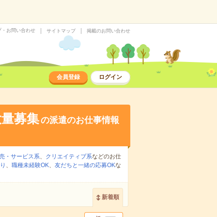
プ・お問い合わせ
サイトマップ
掲載のお問い合わせ
会員登録
ログイン
大量募集
の派遣のお仕事情報
売・サービス系
、
クリエイティブ系
などのお仕
り
、
職種未経験OK
、
友だちと一緒の応募OK
な
新着順