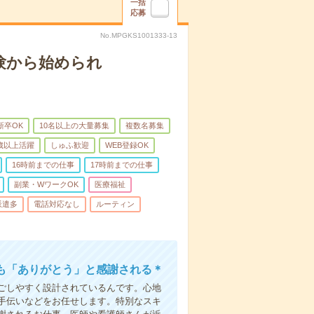
一括
応募
No.MPGKS1001333-13
験から始められ
新卒OK
10名以上の大量募集
複数名募集
0歳以上活躍
しゅふ歓迎
WEB登録OK
16時前までの仕事
17時前までの仕事
副業・WワークOK
医療福祉
派遣多
電話対応なし
ルーティン
も「ありがとう」と感謝される＊
ごしやすく設計されているんです。心地
手伝いなどをお任せします。特別なスキ