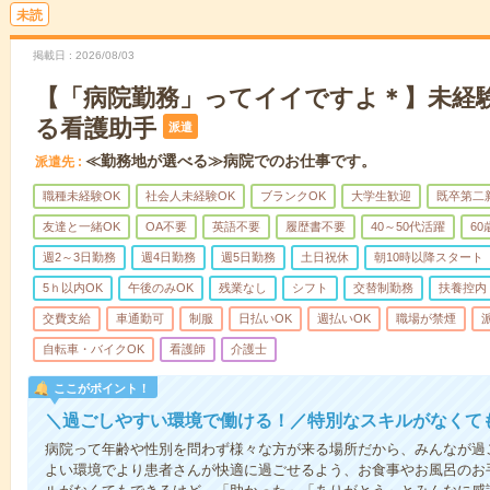
未読
掲載日
2026/08/03
【「病院勤務」ってイイですよ＊】未経
る看護助手
派遣
≪勤務地が選べる≫病院でのお仕事です。
派遣先
職種未経験OK
社会人未経験OK
ブランクOK
大学生歓迎
既卒第二
友達と一緒OK
OA不要
英語不要
履歴書不要
40～50代活躍
6
週2～3日勤務
週4日勤務
週5日勤務
土日祝休
朝10時以降スタート
5ｈ以内OK
午後のみOK
残業なし
シフト
交替制勤務
扶養控内
交費支給
車通勤可
制服
日払いOK
週払いOK
職場が禁煙
自転車・バイクOK
看護師
介護士
ここがポイント！
＼過ごしやすい環境で働ける！／特別なスキルがなくて
病院って年齢や性別を問わず様々な方が来る場所だから、みんなが過
よい環境でより患者さんが快適に過ごせるよう、お食事やお風呂のお