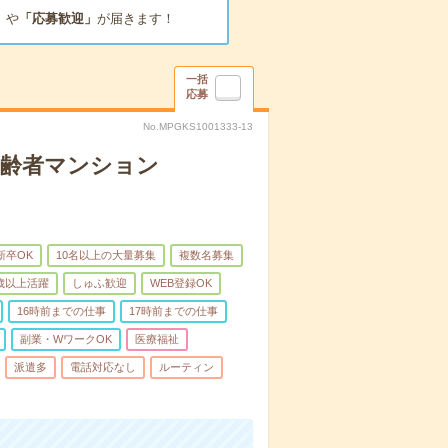
」
や
「応募歓迎」
が届きます！
一括
応募
No.MPGKS1001333-13
高齢者マンション
新卒OK
10名以上の大量募集
複数名募集
0歳以上活躍
しゅふ歓迎
WEB登録OK
16時前までの仕事
17時前までの仕事
副業・WワークOK
医療福祉
派遣多
電話対応なし
ルーティン