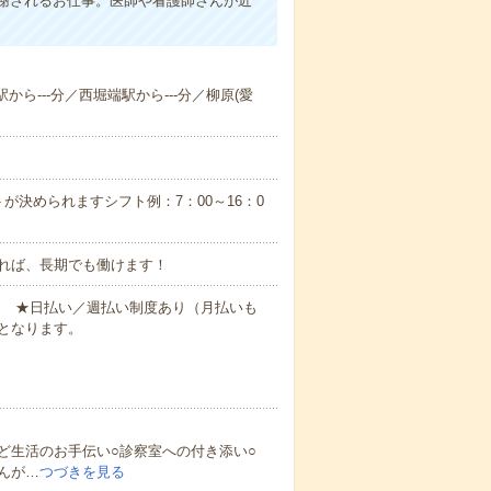
謝されるお仕事。医師や看護師さんが近
から---分／西堀端駅から---分／柳原(愛
が決められますシフト例：7：00～16：0
れば、長期でも働けます！
円～ ★日払い／週払い制度あり（月払いも
となります。
ど生活のお手伝い○診察室への付き添い○
んが…
つづきを見る