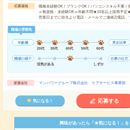
応募資格
職種未経験OK / ブランクOK / パソコンスキル不要 /
≪無資格・未経験OK≫年齢不問★10名以上採用予定
営業日までに担当より電話・メールでご連絡2)電話…
職場の雰囲気
年齢層
男女比率
20代
30代
40代
50代
60代
職場の様子
仕事の仕方
活気がある
しずか
マンパワーグループ株式会社 ケアサービス事業部 
派遣会社
応募する
気になる！
興味があったら「★気になる！」を