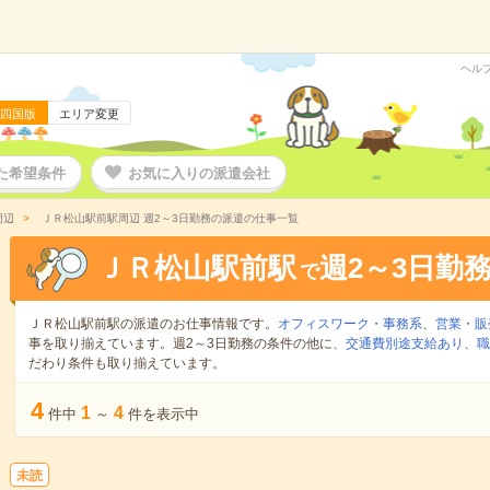
ヘル
四国版
エリア変更
た希望条件
お気に入りの派遣会社
周辺
ＪＲ松山駅前駅周辺 週2～3日勤務の派遣の仕事一覧
ＪＲ松山駅前駅
週2～3日勤
で
ＪＲ松山駅前駅の派遣のお仕事情報です。
オフィスワーク・事務系
、
営業・販
事を取り揃えています。週2～3日勤務の条件の他に、
交通費別途支給あり
、
職
だわり条件も取り揃えています。
4
1
4
件中
～
件を表示中
未読