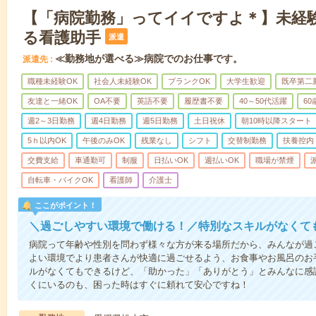
【「病院勤務」ってイイですよ＊】未経
る看護助手
派遣
≪勤務地が選べる≫病院でのお仕事です。
派遣先
職種未経験OK
社会人未経験OK
ブランクOK
大学生歓迎
既卒第二
友達と一緒OK
OA不要
英語不要
履歴書不要
40～50代活躍
6
週2～3日勤務
週4日勤務
週5日勤務
土日祝休
朝10時以降スタート
5ｈ以内OK
午後のみOK
残業なし
シフト
交替制勤務
扶養控内
交費支給
車通勤可
制服
日払いOK
週払いOK
職場が禁煙
自転車・バイクOK
看護師
介護士
ここがポイント！
＼過ごしやすい環境で働ける！／特別なスキルがなくて
病院って年齢や性別を問わず様々な方が来る場所だから、みんなが過
よい環境でより患者さんが快適に過ごせるよう、お食事やお風呂のお
ルがなくてもできるけど、「助かった」「ありがとう」とみんなに感
くにいるのも、困った時はすぐに頼れて安心ですね！