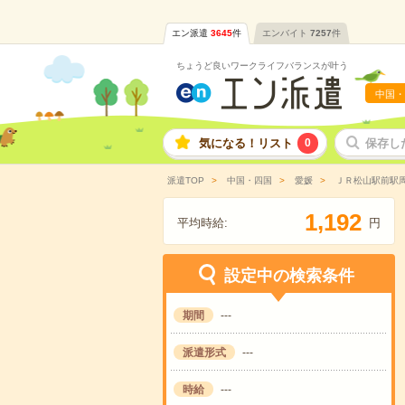
エン派遣
3645
件
エンバイト
7257
件
ちょうど良いワークライフバランスが叶う
中国・
気になる！リスト
0
保存し
派遣TOP
中国・四国
愛媛
ＪＲ松山駅前駅
,
1
1
9
2
平均時給:
円
設定中の検索条件
期間
---
派遣形式
---
時給
---