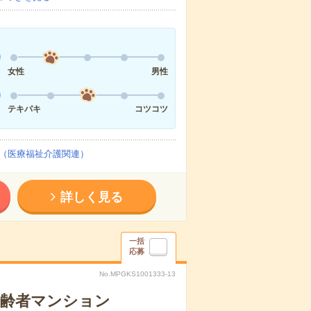
女性
男性
テキパキ
コツコツ
（医療福祉介護関連）
詳しく見る
一括
応募
No.MPGKS1001333-13
高齢者マンション