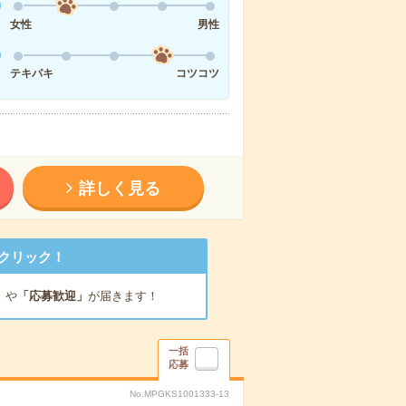
女性
男性
テキパキ
コツコツ
詳しく見る
クリック！
」
や
「応募歓迎」
が届きます！
一括
応募
No.MPGKS1001333-13