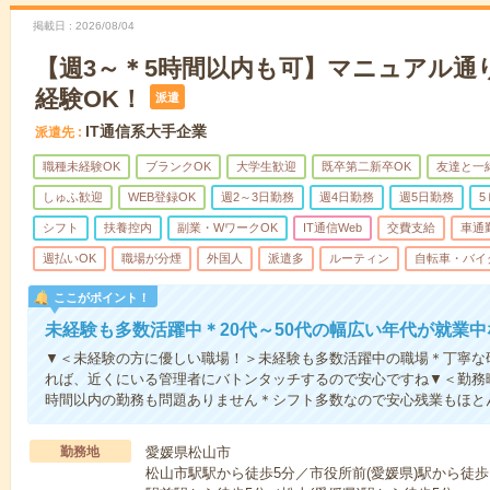
掲載日
2026/08/04
【週3～＊5時間以内も可】マニュアル通
経験OK！
派遣
IT通信系大手企業
派遣先
職種未経験OK
ブランクOK
大学生歓迎
既卒第二新卒OK
友達と一
しゅふ歓迎
WEB登録OK
週2～3日勤務
週4日勤務
週5日勤務
5
シフト
扶養控内
副業・WワークOK
IT通信Web
交費支給
車通
週払いOK
職場が分煙
外国人
派遣多
ルーティン
自転車・バイ
ここがポイント！
未経験も多数活躍中＊20代～50代の幅広い年代が就業
▼＜未経験の方に優しい職場！＞未経験も多数活躍中の職場＊丁寧な
れば、近くにいる管理者にバトンタッチするので安心ですね▼＜勤務曜
時間以内の勤務も問題ありません＊シフト多数なので安心残業もほと
勤務地
愛媛県松山市
松山市駅駅から徒歩5分／市役所前(愛媛県)駅から徒歩