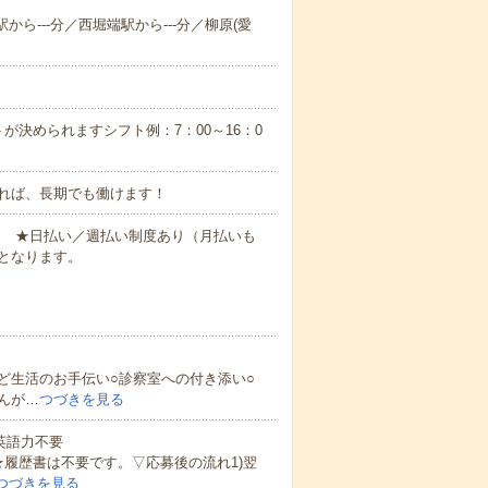
から---分／西堀端駅から---分／柳原(愛
が決められますシフト例：7：00～16：0
れば、長期でも働けます！
円～ ★日払い／週払い制度あり（月払いも
となります。
ど生活のお手伝い○診察室への付き添い○
んが…
つづきを見る
 英語力不要
★履歴書は不要です。▽応募後の流れ1)翌
つづきを見る