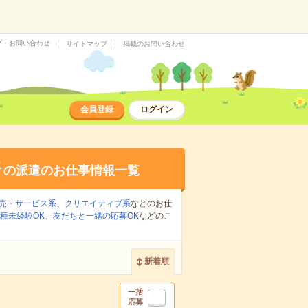
プ・お問い合わせ
サイトマップ
掲載のお問い合わせ
会員登録
ログイン
務
の派遣のお仕事情報一覧
売・サービス系
、
クリエイティブ系
などのお仕
種未経験OK
、
友だちと一緒の応募OK
などのこ
新着順
一括
応募