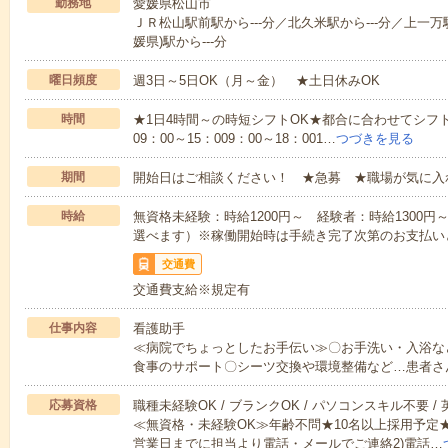
勤務地
愛媛県松山市
ＪＲ松山駅前駅から---分／北久米駅から---分／上一万駅
媛県)駅から---分
曜日頻度
週3日～5日OK（月～金） ★土日休みOK
時間
★1日4時間～の時短シフトOK★都合に合わせてシフト
09：00～15：009：00～18：001…
つづきを見る
期間
開始日はご相談ください！ ★急募 ★職場が気に入
時給
無資格未経験：時給1200円～ 経験者：時給1300
選べます）※稼働開始時は手続き完了次第のお支払い
交通費
交通費支給※規定有
仕事内容
看護助手
≪病院でちょっとしたお手伝い≫〇お手洗い・入浴な
食事のサポート〇シーツ交換や環境整備など…患者さ
応募資格
職種未経験OK / ブランクOK / パソコンスキル不要 /
≪無資格・未経験OK≫年齢不問★10名以上採用予定
営業日までに担当より電話・メールでご連絡2)電話…