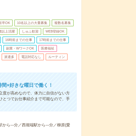
新卒OK
10名以上の大量募集
複数名募集
0歳以上活躍
しゅふ歓迎
WEB登録OK
16時前までの仕事
17時前までの仕事
副業・WワークOK
医療福祉
派遣多
電話対応なし
ルーティン
時間×好きな曜日で働く！
立度が高めなので、体力に自信がない方
ひとつでお仕事紹介まで可能なので、手
から---分／西堀端駅から---分／柳原(愛