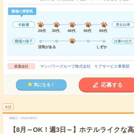
職場の雰囲気
年齢層
男女比率
20代
30代
40代
50代
60代
職場の様子
仕事の仕方
活気がある
しずか
マンパワーグループ株式会社 ケアサービス事業部 
派遣会社
応募する
気になる！
未読
掲載日
2026/08/03
【8月～OK！週3日～】ホテルライクな