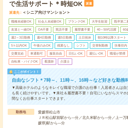
で生活サポート＊時短OK
派遣
＜シニア向けマンション＞
派遣先
職種未経験OK
社会人未経験OK
ブランクOK
大学生歓迎
既卒第二
友達と一緒OK
OA不要
英語不要
履歴書不要
40～50代活躍
6
週2～3日勤務
週4日勤務
週5日勤務
土日祝休
朝10時以降スタート
5ｈ以内OK
午後のみOK
残業なし
シフト
交替制勤務
扶養控内
交費支給
車通勤可
服装自由
日払いOK
週払いOK
職場が禁煙
自転車・バイクOK
看護師
介護士
ここがポイント！
自由なシフト＊7時～、11時～、16時～など好きな勤務
▼高級ホテルのようなキレイな職場で介護のお仕事！入居者さんは自
も長く続けやすいです。▼来社＆履歴書不要！自宅にいながらスマホ
間なくお仕事スタートできます。
勤務地
愛媛県松山市
ＪＲ松山駅前駅から---分／北久米駅から---分／上一万駅
媛県)駅から---分