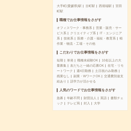
大手町(愛媛県)駅
古町駅
西堀端駅
宮田
町駅
職種でお仕事情報をさがす
オフィスワーク・事務系
営業・販売・サー
ビス系
クリエイティブ系
IT・エンジニア
系
技術系
医療・介護・福祉・教育系
軽
作業・物流・工場・その他
こだわりでお仕事情報をさがす
短期
単発
職種未経験OK
10名以上の大
量募集
友だちと一緒の応募OK
在宅・リモ
ートワーク
週4日勤務
土日祝のみ勤務
残業なし
副業・WワークOK
交通費別途支
給あり
語学力が活かせる
人気のワードでお仕事情報をさがす
急募
年齢不問
財団法人
英語
書類チェ
ック
テレビ局
封入
大学