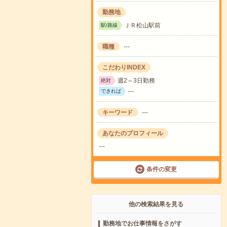
勤務地
ＪＲ松山駅前
駅/路線
職種
---
こだわりINDEX
週2～3日勤務
絶対
---
できれば
キーワード
---
あなたのプロフィール
---
条件の変更
他の検索結果を見る
勤務地でお仕事情報をさがす