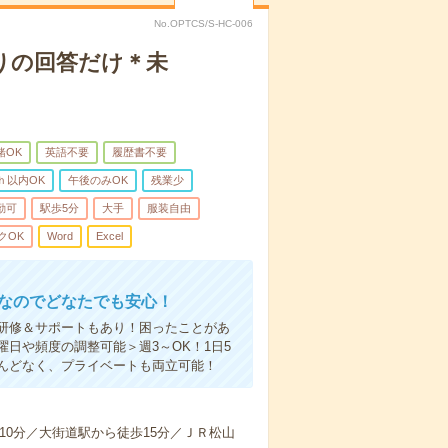
No.OPTCS/S-HC-006
りの回答だけ＊未
緒OK
英語不要
履歴書不要
ｈ以内OK
午後のみOK
残業少
勤可
駅歩5分
大手
服装自由
クOK
Word
Excel
中なのでどなたでも安心！
研修＆サポートもあり！困ったことがあ
日や頻度の調整可能＞週3～OK！1日5
んどなく、プライベートも両立可能！
10分／大街道駅から徒歩15分／ＪＲ松山