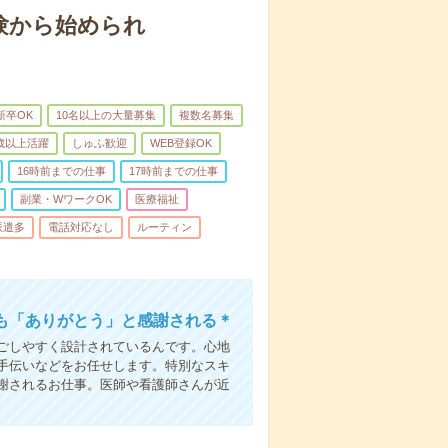
験から始められ
新卒OK
10名以上の大量募集
複数名募集
0歳以上活躍
しゅふ歓迎
WEB登録OK
16時前までの仕事
17時前までの仕事
副業・WワークOK
医療福祉
派遣多
電話対応なし
ルーティン
も「ありがとう」と感謝される＊
ごしやすく設計されているんです。心地
手伝いなどをお任せします。特別なスキ
謝されるお仕事。医師や看護師さんが近