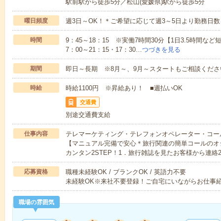
駅前駅から徒歩5分／松山(愛媛県)駅から徒歩5分
曜日頻度
週3日～OK！＊ご希望に応じて週3～5日より勤務日
時間
9：45～18：15 ※実働7時間30分【1日3.5時間など
7：00～21：15・17：30…
つづきを見る
期間
即日～長期 ※8月～、9月～スタートもご相談くださ
時給
時給1100円 ※昇給あり！ ■週払いOK
交通費
別途交通費支給
仕事内容
テレマーケティング・テレフォンオペレーター・コー
【マニュアル完備で安心＊旅行関連の簡単コールのオ
カンタン2STEP！1．旅行雑誌を見たお客様から連絡
応募資格
職種未経験OK / ブランクOK / 英語力不要
未経験OK※来社不要登録！ご自宅にいながらお仕事
職場の雰囲気