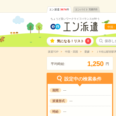
エン派遣
3674
件
エンバイト
7257
件
ちょうど良いワークライフバランスが叶う
中国・
気になる！リスト
0
保存し
派遣TOP
中国・四国
愛媛
ＪＲ松山駅前駅
,
1
2
5
0
平均時給:
円
設定中の検索条件
期間
---
派遣形式
---
時給
---