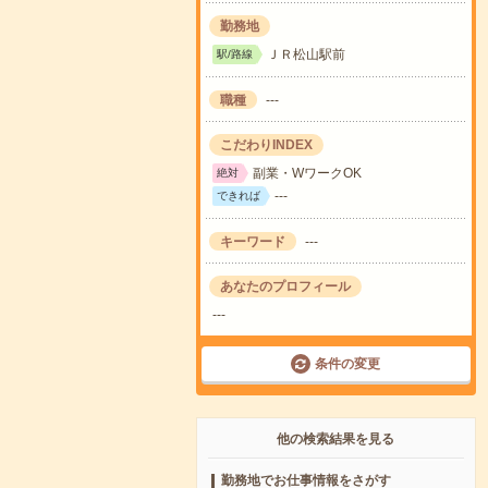
勤務地
ＪＲ松山駅前
駅/路線
職種
---
こだわりINDEX
副業・WワークOK
絶対
---
できれば
キーワード
---
あなたのプロフィール
---
条件の変更
他の検索結果を見る
勤務地でお仕事情報をさがす