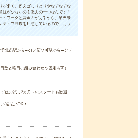
りが多く、例えばしりとりやなぞなぞな
負担が少ないのも魅力の一つなんです！
ネットワークと資金力があるから、業界最
ンティブ制度を用意しているので、月収
伊予北条駅から---分／清水町駅から---分／
（日数と曜日の組み合わせや固定も可）
まずはお試し2カ月～のスタートも歓迎！
い/週払いOK！