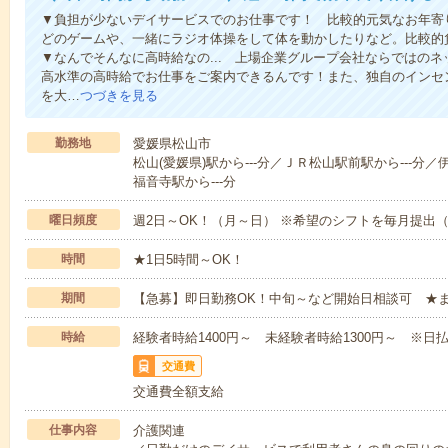
▼負担が少ないデイサービスでのお仕事です！ 比較的元気なお年寄
どのゲームや、一緒にラジオ体操をして体を動かしたりなど。比較的
▼なんでそんなに高時給なの... 上場企業グループ会社ならではの
高水準の高時給でお仕事をご案内できるんです！また、独自のインセ
を大…
つづきを見る
勤務地
愛媛県松山市
松山(愛媛県)駅から---分／ＪＲ松山駅前駅から---分／
福音寺駅から---分
曜日頻度
週2日～OK！（月～日） ※希望のシフトを毎月提出
時間
★1日5時間～OK！
期間
【急募】即日勤務OK！中旬～など開始日相談可 ★
時給
経験者時給1400円～ 未経験者時給1300円～ ※日払
交通費
交通費全額支給
仕事内容
介護関連