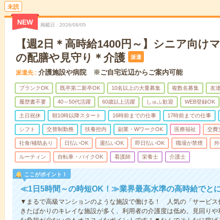
未読
NEW
掲載日
2026/08/05
【週2日＊高時給1400円～】シニア向け
の配膳や見守り＊介護
派遣
介護施設や病院 ※ご自宅近辺からご案内可能
派遣先
ブランクOK
既卒第二新卒OK
10名以上の大量募集
複数名募集
友達
履歴書不要
40～50代活躍
60歳以上活躍
しゅふ歓迎
WEB登録OK
土日祝休
朝10時以降スタート
16時前までの仕事
17時前までの仕事
シフト
交替制勤務
扶養控内
副業・WワークOK
医療福祉
交費
社食/補助あり
日払いOK
週払いOK
即日払いOK
職場が禁煙
外
ルーティン
自転車・バイクOK
看護師
栄養士
介護士
ここがポイント！
≪1日5時間～の時短OK！≫業界最高水準の高時給でと
▼まるで高級マンションのような施設で働ける！ 人気の「サービス
きたばかりのキレイな施設が多く、利用者の介護度は低め。見回りや