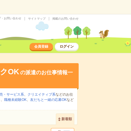
プ・お問い合わせ
サイトマップ
掲載のお問い合わせ
会員登録
ログイン
クOK
の派遣のお仕事情報一
売・サービス系
、
クリエイティブ系
などのお仕
り
、
職種未経験OK
、
友だちと一緒の応募OK
など
新着順