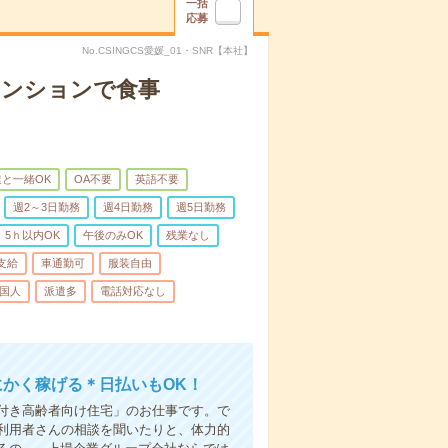
一括
応募
No.CSINGCS愛媛_01・SNR【本社】
マンションで食事
と一緒OK
OA不要
英語不要
週2～3日勤務
週4日勤務
週5日勤務
5ｈ以内OK
午後のみOK
残業なし
支給
車通勤可
服装自由
国人
派遣多
電話対応なし
にかく稼げる＊日払いもOK！
付き高齢者向け住宅」のお仕事です。で
利用者さんの相談を聞いたりと、体力的