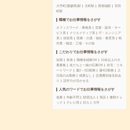
大手町(愛媛県)駅
古町駅
西堀端駅
宮田
町駅
職種でお仕事情報をさがす
オフィスワーク・事務系
営業・販売・サー
ビス系
クリエイティブ系
IT・エンジニア
系
技術系
医療・介護・福祉・教育系
軽
作業・物流・工場・その他
こだわりでお仕事情報をさがす
短期
単発
職種未経験OK
10名以上の大
量募集
友だちと一緒の応募OK
在宅・リモ
ートワーク
週2～3日勤務
週4日勤務
土
日祝のみ勤務
残業なし
交通費別途支給あ
り
語学力が活かせる
人気のワードでお仕事情報をさがす
急募
年齢不問
財団法人
英語
書類チェ
ック
テレビ局
封入
大学