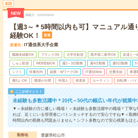
未読
NEW
掲載日
2026/08/04
【週3～＊5時間以内も可】マニュアル通
経験OK！
派遣
IT通信系大手企業
派遣先
職種未経験OK
ブランクOK
大学生歓迎
既卒第二新卒OK
友達と一
しゅふ歓迎
WEB登録OK
週2～3日勤務
週4日勤務
週5日勤務
5
シフト
扶養控内
副業・WワークOK
IT通信Web
交費支給
車通
週払いOK
職場が分煙
外国人
派遣多
ルーティン
自転車・バイ
ここがポイント！
未経験も多数活躍中＊20代～50代の幅広い年代が就業
▼＜未経験の方に優しい職場！＞未経験も多数活躍中の職場＊丁寧な
れば、近くにいる管理者にバトンタッチするので安心ですね▼＜勤務曜
時間以内の勤務も問題ありません＊シフト多数なので安心残業もほと
勤務地
愛媛県松山市