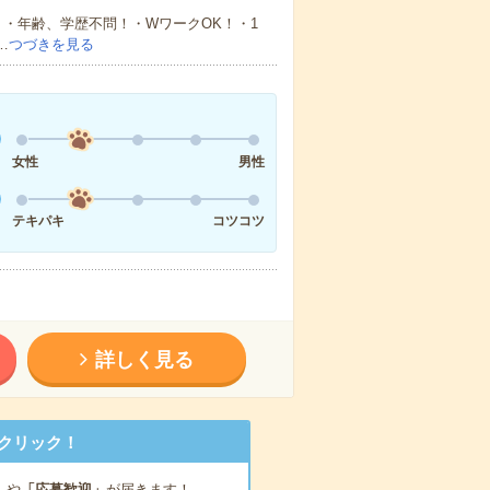
・年齢、学歴不問！・WワークOK！・1
…
つづきを見る
女性
男性
テキパキ
コツコツ
詳しく見る
クリック！
」
や
「応募歓迎」
が届きます！