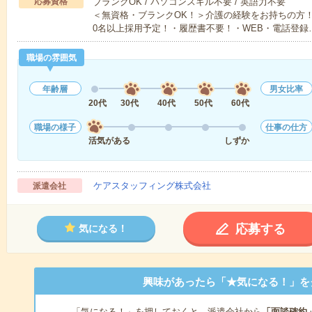
応募資格
ブランクOK / パソコンスキル不要 / 英語力不要
＜無資格・ブランクOK！＞介護の経験をお持ちの方！
0名以上採用予定！・履歴書不要！・WEB・電話登録
職場の雰囲気
年齢層
男女比率
20代
30代
40代
50代
60代
職場の様子
仕事の仕方
活気がある
しずか
ケアスタッフィング株式会社
派遣会社
応募する
気になる！
興味があったら「★気になる！」を
「気になる！」を押しておくと、派遣会社から
「面談確約