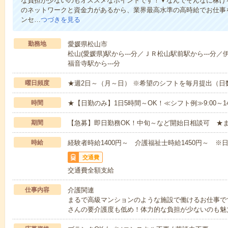
な負担が少ないのもオススメなポイントです！▼なんでそんなに稼げる
のネットワークと資金力があるから、業界最高水準の高時給でお仕事
ンセ…
つづきを見る
勤務地
愛媛県松山市
松山(愛媛県)駅から---分／ＪＲ松山駅前駅から---分／
福音寺駅から---分
曜日頻度
★週2日～（月～日） ※希望のシフトを毎月提出（
時間
★【日勤のみ】1日5時間～OK！≪シフト例≫9:00～14:001
期間
【急募】即日勤務OK！中旬～など開始日相談可 ★
時給
経験者時給1400円～ 介護福祉士時給1450円～ ※日
交通費
交通費全額支給
仕事内容
介護関連
まるで高級マンションのような施設で働けるお仕事で
さんの要介護度も低め！体力的な負担が少ないのも魅