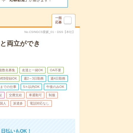
一括
応募
No.CSINGCS愛媛_01・DSS【本社】
庭と両立ができ
複数名募集
友達と一緒OK
OA不要
WEB登録OK
週2～3日勤務
週4日勤務
前までの仕事
5ｈ以内OK
午後のみOK
祉
交費支給
車通勤可
制服
国人
派遣多
電話対応なし
！日払いもOK！