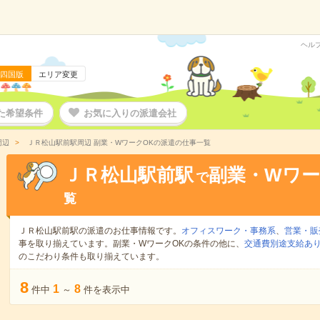
ヘル
四国版
エリア変更
た希望条件
お気に入りの派遣会社
周辺
ＪＲ松山駅前駅周辺 副業・WワークOKの派遣の仕事一覧
ＪＲ松山駅前駅
副業・Wワー
で
覧
ＪＲ松山駅前駅の派遣のお仕事情報です。
オフィスワーク・事務系
、
営業・販
事を取り揃えています。副業・WワークOKの条件の他に、
交通費別途支給あ
のこだわり条件も取り揃えています。
8
1
8
件中
～
件を表示中