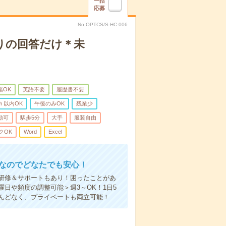
一括
応募
No.OPTCS/S-HC-006
りの回答だけ＊未
緒OK
英語不要
履歴書不要
ｈ以内OK
午後のみOK
残業少
勤可
駅歩5分
大手
服装自由
クOK
Word
Excel
中なのでどなたでも安心！
研修＆サポートもあり！困ったことがあ
日や頻度の調整可能＞週3～OK！1日5
んどなく、プライベートも両立可能！