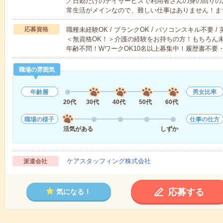
／日勤だけのデイサービスで利用者さんの身の回りの
常生活がメインなので、難しい仕事はありません！ま
応募資格
職種未経験OK / ブランクOK / パソコンスキル不要 /
＜無資格OK！＞介護の経験をお持ちの方！もちろん
年齢不問！WワークOK10名以上募集中！履歴書不要
職場の雰囲気
年齢層
男女比率
20代
30代
40代
50代
60代
職場の様子
仕事の仕方
活気がある
しずか
ケアスタッフィング株式会社
派遣会社
応募する
気になる！