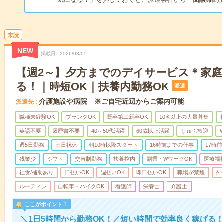
未読
NEW
掲載日
2026/08/05
【週2～】夕方までのデイサービス＊家
る！｜時短OK｜扶養内勤務OK
派遣
介護施設や病院 ※ご自宅近辺からご案内可能
派遣先
職種未経験OK
ブランクOK
既卒第二新卒OK
10名以上の大量募集
英語不要
履歴書不要
40～50代活躍
60歳以上活躍
しゅふ歓迎
週5日勤務
土日祝休
朝10時以降スタート
16時前までの仕事
17時
残業少
シフト
交替制勤務
扶養控内
副業・WワークOK
医療福
社食/補助あり
日払いOK
週払いOK
即日払いOK
職場が禁煙
外
ルーティン
自転車・バイクOK
看護師
栄養士
介護士
ここがポイント！
＼1日5時間から勤務OK！／短い時間で効率良く稼げる