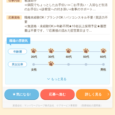
看護助手
仕事内容
≪病院でちょっとしたお手伝い≫〇お手洗い・入浴など生活
のお手伝い○診察室への付き添い○食事のサポート…
職種未経験OK / ブランクOK / パソコンスキル不要 / 英語力不
応募資格
要
≪無資格・未経験OK≫年齢不問★10名以上採用予定★履歴
書は不要です。▽応募後の流れ1)翌営業日まで…
職場の雰囲気
年齢層
20代
30代
40代
50代
60代
男女比率
女性
男性
もっと見る
気になる!
応募へ進む
詳しく見る
派遣会社
マンパワーグループ株式会社 ケアサービス事業部 （医療福祉介護関連）