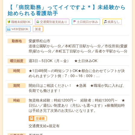
【「病院勤務」ってイイですよ＊】未経験から
始められる看護助手
職種未経験OK
交通費別途支給あり
土日祝日が休み
残業なし
WEB登録OK
派遣
愛媛県松山市
勤務地
道後公園駅から---分／本町四丁目駅から---分／市役所前(愛媛
県)駅から---分／本町五丁目駅から---分／長者ケ平駅から---分
週3日～5日OK（月～金） ★土日休みOK
曜日頻度
★1日4時間～の時短シフトOK★都合に合わせてシフトが決
時間
められますシフト例：7：00～16：009：…
開始日はご相談ください！ ★急募 ★職場が気に入れば、
期間
長期でも働けます！
無資格未経験：時給1200円～ 経験者：時給1300円～ ★
時給
日払い／週払い制度あり（月払いも選べます）※稼働開始時
は手続き完了次第のお支払いとなります。
交通費
交通費支給※規定有