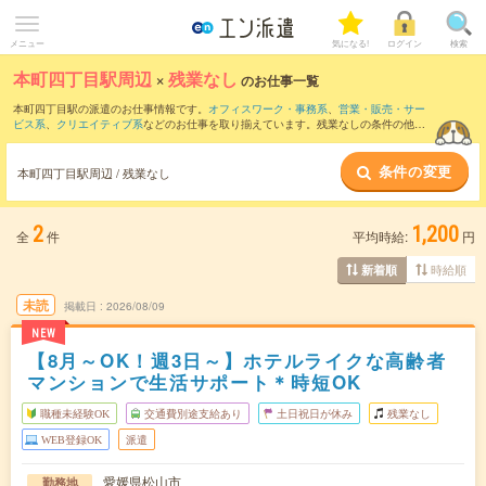
メニュー
気になる!
ログイン
検索
本町四丁目駅周辺
×
残業なし
のお仕事一覧
本町四丁目駅の派遣のお仕事情報です。
オフィスワーク・事務系
、
営業・販売・サー
ビス系
、
クリエイティブ系
などのお仕事を取り揃えています。残業なしの条件の他
に、
交通費別途支給あり
、
職種未経験OK
、
友だちと一緒の応募OK
などのこだわり条
件も取り揃えています。
条件の変更
本町四丁目駅周辺 / 残業なし
2
1,200
全
件
平均時給:
円
時給順
新着順
未読
掲載日
2026/08/09
NEW
【8月～OK！週3日～】ホテルライクな高齢者
マンションで生活サポート＊時短OK
職種未経験OK
交通費別途支給あり
土日祝日が休み
残業なし
WEB登録OK
派遣
愛媛県松山市
勤務地