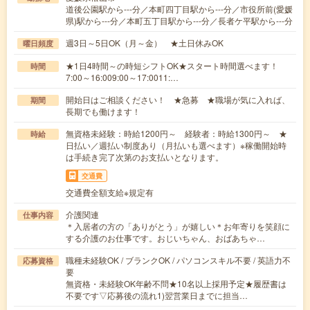
道後公園駅から---分／本町四丁目駅から---分／市役所前(愛媛
県)駅から---分／本町五丁目駅から---分／長者ケ平駅から---分
週3日～5日OK（月～金） ★土日休みOK
曜日頻度
★1日4時間～の時短シフトOK★スタート時間選べます！
時間
7:00～16:009:00～17:0011:…
開始日はご相談ください！ ★急募 ★職場が気に入れば、
期間
長期でも働けます！
無資格未経験：時給1200円～ 経験者：時給1300円～ ★
時給
日払い／週払い制度あり（月払いも選べます）※稼働開始時
は手続き完了次第のお支払いとなります。
交通費
交通費全額支給※規定有
介護関連
仕事内容
＊入居者の方の「ありがとう」が嬉しい＊お年寄りを笑顔に
する介護のお仕事です。おじいちゃん、おばあちゃ…
職種未経験OK / ブランクOK / パソコンスキル不要 / 英語力不
応募資格
要
無資格・未経験OK年齢不問★10名以上採用予定★履歴書は
不要です▽応募後の流れ1)翌営業日までに担当…