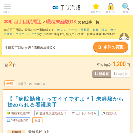
メニュー
気になる!
ログイン
検索
本町四丁目駅周辺
×
職種未経験OK
のお仕事一覧
本町四丁目駅の派遣のお仕事情報です。
オフィスワーク・事務系
、
営業・販売・サー
ビス系
、
クリエイティブ系
などのお仕事を取り揃えています。職種未経験OKの条件の
他に、
交通費別途支給あり
、
友だちと一緒の応募OK
、
週4日勤務
などのこだわり条件
も取り揃えています。
条件の変更
本町四丁目駅周辺 / 職種未経験OK
2
1,200
全
件
平均時給:
円
時給順
新着順
未読
掲載日
2026/08/03
【「病院勤務」ってイイですよ＊】未経験から
始められる看護助手
職種未経験OK
交通費別途支給あり
土日祝日が休み
残業なし
WEB登録OK
派遣
愛媛県松山市
勤務地