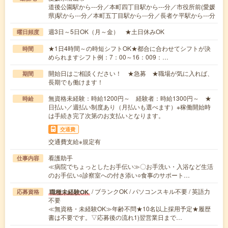
道後公園駅から---分／本町四丁目駅から---分／市役所前(愛媛
県)駅から---分／本町五丁目駅から---分／長者ケ平駅から---分
週3日～5日OK（月～金） ★土日休みOK
曜日頻度
★1日4時間～の時短シフトOK★都合に合わせてシフトが決
時間
められますシフト例：7：00～16：009：…
開始日はご相談ください！ ★急募 ★職場が気に入れば、
期間
長期でも働けます！
無資格未経験：時給1200円～ 経験者：時給1300円～ ★
時給
日払い／週払い制度あり（月払いも選べます）※稼働開始時
は手続き完了次第のお支払いとなります。
交通費
交通費支給※規定有
看護助手
仕事内容
≪病院でちょっとしたお手伝い≫〇お手洗い・入浴など生活
のお手伝い○診察室への付き添い○食事のサポート…
/ ブランクOK / パソコンスキル不要 / 英語力
職種未経験OK
応募資格
不要
≪無資格・未経験OK≫年齢不問★10名以上採用予定★履歴
書は不要です。▽応募後の流れ1)翌営業日まで…