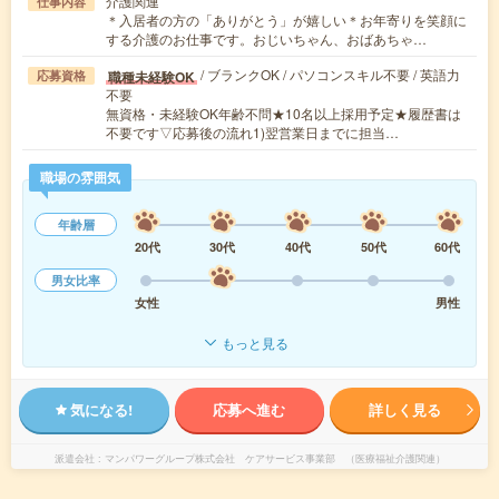
介護関連
仕事内容
＊入居者の方の「ありがとう」が嬉しい＊お年寄りを笑顔に
する介護のお仕事です。おじいちゃん、おばあちゃ…
/ ブランクOK / パソコンスキル不要 / 英語力
職種未経験OK
応募資格
不要
無資格・未経験OK年齢不問★10名以上採用予定★履歴書は
不要です▽応募後の流れ1)翌営業日までに担当…
職場の雰囲気
年齢層
20代
30代
40代
50代
60代
男女比率
女性
男性
もっと見る
気になる!
応募へ進む
詳しく見る
派遣会社
マンパワーグループ株式会社 ケアサービス事業部 （医療福祉介護関連）