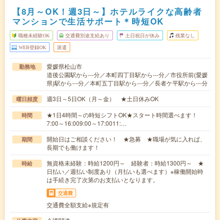
【8月～OK！週3日～】ホテルライクな高齢者
マンションで生活サポート＊時短OK
職種未経験OK
交通費別途支給あり
土日祝日が休み
残業なし
WEB登録OK
派遣
愛媛県松山市
勤務地
道後公園駅から---分／本町四丁目駅から---分／市役所前(愛媛
県)駅から---分／本町五丁目駅から---分／長者ケ平駅から---分
週3日～5日OK（月～金） ★土日休みOK
曜日頻度
★1日4時間～の時短シフトOK★スタート時間選べます！
時間
7:00～16:009:00～17:0011:…
開始日はご相談ください！ ★急募 ★職場が気に入れば、
期間
長期でも働けます！
無資格未経験：時給1200円～ 経験者：時給1300円～ ★
時給
日払い／週払い制度あり（月払いも選べます）※稼働開始時
は手続き完了次第のお支払いとなります。
交通費
交通費全額支給※規定有