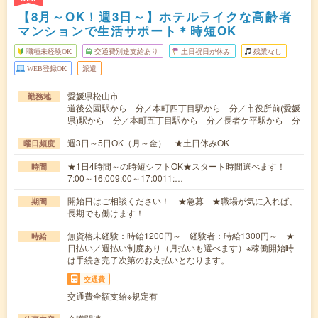
【8月～OK！週3日～】ホテルライクな高齢者
マンションで生活サポート＊時短OK
職種未経験OK
交通費別途支給あり
土日祝日が休み
残業なし
WEB登録OK
派遣
愛媛県松山市
勤務地
道後公園駅から---分／本町四丁目駅から---分／市役所前(愛媛
県)駅から---分／本町五丁目駅から---分／長者ケ平駅から---分
週3日～5日OK（月～金） ★土日休みOK
曜日頻度
★1日4時間～の時短シフトOK★スタート時間選べます！
時間
7:00～16:009:00～17:0011:…
開始日はご相談ください！ ★急募 ★職場が気に入れば、
期間
長期でも働けます！
無資格未経験：時給1200円～ 経験者：時給1300円～ ★
時給
日払い／週払い制度あり（月払いも選べます）※稼働開始時
は手続き完了次第のお支払いとなります。
交通費
交通費全額支給※規定有