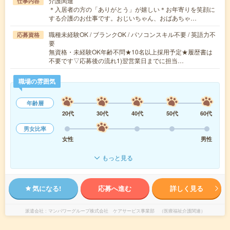
介護関連
仕事内容
＊入居者の方の「ありがとう」が嬉しい＊お年寄りを笑顔に
する介護のお仕事です。おじいちゃん、おばあちゃ…
職種未経験OK / ブランクOK / パソコンスキル不要 / 英語力不
応募資格
要
無資格・未経験OK年齢不問★10名以上採用予定★履歴書は
不要です▽応募後の流れ1)翌営業日までに担当…
職場の雰囲気
年齢層
20代
30代
40代
50代
60代
男女比率
女性
男性
もっと見る
気になる!
応募へ進む
詳しく見る
派遣会社
マンパワーグループ株式会社 ケアサービス事業部 （医療福祉介護関連）