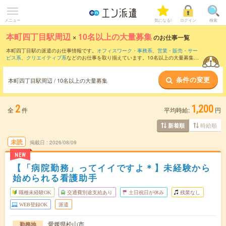
メニュー
気になる!
ログイン
検索
本町四丁目駅周辺
×
10名以上の大量募集
のお仕事一覧
本町四丁目駅の派遣のお仕事情報です。
オフィスワーク・事務系
、
営業・販売・サー
ビス系
、
クリエイティブ系
などのお仕事を取り揃えています。10名以上の大量募集の
条件の他に、
交通費別途支給あり
、
職種未経験OK
、
友だちと一緒の応募OK
などのこ
だわり条件も取り揃えています。
条件の変更
本町四丁目駅周辺 / 10名以上の大量募集
2
1,200
全
件
平均時給:
円
時給順
新着順
未読
掲載日
2026/08/09
NEW
【「病院勤務」ってイイですよ＊】未経験から
始められる看護助手
職種未経験OK
交通費別途支給あり
土日祝日が休み
残業なし
WEB登録OK
派遣
愛媛県松山市
勤務地