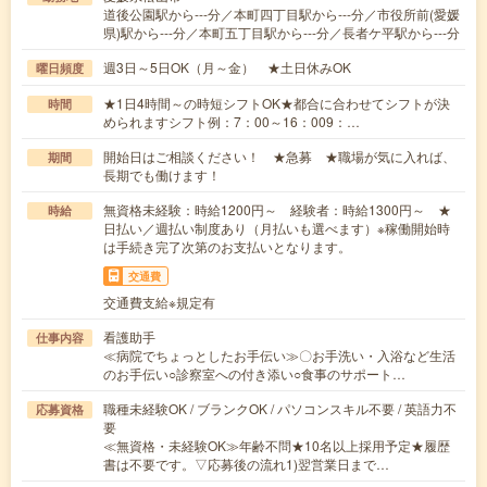
道後公園駅から---分／本町四丁目駅から---分／市役所前(愛媛
県)駅から---分／本町五丁目駅から---分／長者ケ平駅から---分
週3日～5日OK（月～金） ★土日休みOK
曜日頻度
★1日4時間～の時短シフトOK★都合に合わせてシフトが決
時間
められますシフト例：7：00～16：009：…
開始日はご相談ください！ ★急募 ★職場が気に入れば、
期間
長期でも働けます！
無資格未経験：時給1200円～ 経験者：時給1300円～ ★
時給
日払い／週払い制度あり（月払いも選べます）※稼働開始時
は手続き完了次第のお支払いとなります。
交通費
交通費支給※規定有
看護助手
仕事内容
≪病院でちょっとしたお手伝い≫〇お手洗い・入浴など生活
のお手伝い○診察室への付き添い○食事のサポート…
職種未経験OK / ブランクOK / パソコンスキル不要 / 英語力不
応募資格
要
≪無資格・未経験OK≫年齢不問★10名以上採用予定★履歴
書は不要です。▽応募後の流れ1)翌営業日まで…