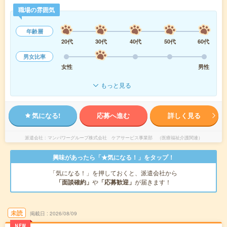
職場の雰囲気
年齢層
20代
30代
40代
50代
60代
男女比率
女性
男性
もっと見る
気になる!
応募へ進む
詳しく見る
派遣会社
マンパワーグループ株式会社 ケアサービス事業部 （医療福祉介護関連）
興味があったら「★気になる！」をタップ！
「気になる！」を押しておくと、派遣会社から
「面談確約」
や
「応募歓迎」
が届きます！
未読
掲載日
2026/08/09
NEW