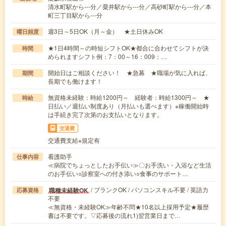
清水町駅から---分／粟井駅から---分／高砂町駅から---分／本
町三丁目駅から---分
週3日～5日OK（月～金） ★土日休みOK
曜日頻度
★1日4時間～の時短シフトOK★都合に合わせてシフトが決
時間
められますシフト例：7：00～16：009：…
開始日はご相談ください！ ★急募 ★職場が気に入れば、
期間
長期でも働けます！
無資格未経験：時給1200円～ 経験者：時給1300円～ ★
時給
日払い／週払い制度あり（月払いも選べます）※稼働開始時
は手続き完了次第のお支払いとなります。
交通費
交通費支給※規定有
看護助手
仕事内容
≪病院でちょっとしたお手伝い≫〇お手洗い・入浴など生活
のお手伝い○診察室への付き添い○食事のサポート…
/ ブランクOK / パソコンスキル不要 / 英語力
職種未経験OK
応募資格
不要
≪無資格・未経験OK≫年齢不問★10名以上採用予定★履歴
書は不要です。▽応募後の流れ1)翌営業日まで…