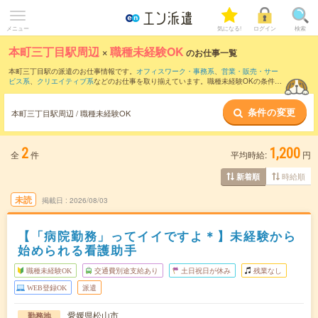
メニュー
気になる!
ログイン
検索
本町三丁目駅周辺
×
職種未経験OK
のお仕事一覧
本町三丁目駅の派遣のお仕事情報です。
オフィスワーク・事務系
、
営業・販売・サー
ビス系
、
クリエイティブ系
などのお仕事を取り揃えています。職種未経験OKの条件の
他に、
交通費別途支給あり
、
友だちと一緒の応募OK
、
週4日勤務
などのこだわり条件
も取り揃えています。
条件の変更
本町三丁目駅周辺 / 職種未経験OK
2
1,200
全
件
平均時給:
円
時給順
新着順
未読
掲載日
2026/08/03
【「病院勤務」ってイイですよ＊】未経験から
始められる看護助手
職種未経験OK
交通費別途支給あり
土日祝日が休み
残業なし
WEB登録OK
派遣
愛媛県松山市
勤務地