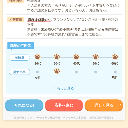
介護関連
仕事内容
＊入居者の方の「ありがとう」が嬉しい＊お年寄りを笑顔に
する介護のお仕事です。おじいちゃん、おばあちゃ…
/ ブランクOK / パソコンスキル不要 / 英語力
職種未経験OK
応募資格
不要
無資格・未経験OK年齢不問★10名以上採用予定★履歴書は
不要です▽応募後の流れ1)翌営業日までに担当…
職場の雰囲気
年齢層
20代
30代
40代
50代
60代
男女比率
女性
男性
もっと見る
気になる!
応募へ進む
詳しく見る
派遣会社
マンパワーグループ株式会社 ケアサービス事業部 （医療福祉介護関連）