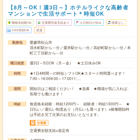
【8月～OK！週3日～】ホテルライクな高齢者
マンションで生活サポート＊時短OK
職種未経験OK
交通費別途支給あり
土日祝日が休み
残業なし
WEB登録OK
派遣
愛媛県松山市
勤務地
清水町駅から---分／粟井駅から---分／高砂町駅から---分／本
町三丁目駅から---分
週3日～5日OK（月～金） ★土日休みOK
曜日頻度
★1日4時間～の時短シフトOK★スタート時間選べます！
時間
7:00～16:009:00～17:0011:…
開始日はご相談ください！ ★急募 ★職場が気に入れば、
期間
長期でも働けます！
無資格未経験：時給1200円～ 経験者：時給1300円～ ★
時給
日払い／週払い制度あり（月払いも選べます）※稼働開始時
は手続き完了次第のお支払いとなります。
交通費
交通費全額支給※規定有