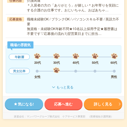
介護関連
仕事内容
＊入居者の方の「ありがとう」が嬉しい＊お年寄りを笑顔に
する介護のお仕事です。おじいちゃん、おばあちゃ…
職種未経験OK / ブランクOK / パソコンスキル不要 / 英語力不
応募資格
要
無資格・未経験OK年齢不問★10名以上採用予定★履歴書は
不要です▽応募後の流れ1)翌営業日までに担当…
職場の雰囲気
年齢層
20代
30代
40代
50代
60代
男女比率
女性
男性
もっと見る
気になる!
応募へ進む
詳しく見る
派遣会社
マンパワーグループ株式会社 ケアサービス事業部 （医療福祉介護関連）