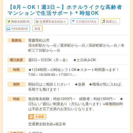
【8月～OK！週3日～】ホテルライクな高齢者
マンションで生活サポート＊時短OK
職種未経験OK
交通費別途支給あり
土日祝日が休み
残業なし
WEB登録OK
派遣
愛媛県松山市
勤務地
清水町駅から---分／粟井駅から---分／高砂町駅から---分／本
町三丁目駅から---分
週3日～5日OK（月～金） ★土日休みOK
曜日頻度
★1日4時間～の時短シフトOK★スタート時間選べます！
時間
7:00～16:009:00～17:0011:…
開始日はご相談ください！ ★急募 ★職場が気に入れば、
期間
長期でも働けます！
無資格未経験：時給1200円～ 経験者：時給1300円～ ★
時給
日払い／週払い制度あり（月払いも選べます）※稼働開始時
は手続き完了次第のお支払いとなります。
交通費
交通費全額支給※規定有