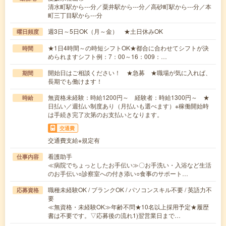
清水町駅から---分／粟井駅から---分／高砂町駅から---分／本
町三丁目駅から---分
週3日～5日OK（月～金） ★土日休みOK
曜日頻度
★1日4時間～の時短シフトOK★都合に合わせてシフトが決
時間
められますシフト例：7：00～16：009：…
開始日はご相談ください！ ★急募 ★職場が気に入れば、
期間
長期でも働けます！
無資格未経験：時給1200円～ 経験者：時給1300円～ ★
時給
日払い／週払い制度あり（月払いも選べます）※稼働開始時
は手続き完了次第のお支払いとなります。
交通費
交通費支給※規定有
看護助手
仕事内容
≪病院でちょっとしたお手伝い≫〇お手洗い・入浴など生活
のお手伝い○診察室への付き添い○食事のサポート…
職種未経験OK / ブランクOK / パソコンスキル不要 / 英語力不
応募資格
要
≪無資格・未経験OK≫年齢不問★10名以上採用予定★履歴
書は不要です。▽応募後の流れ1)翌営業日まで…