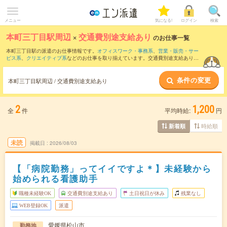
メニュー
気になる!
ログイン
検索
本町三丁目駅周辺
×
交通費別途支給あり
のお仕事一覧
本町三丁目駅の派遣のお仕事情報です。
オフィスワーク・事務系
、
営業・販売・サー
ビス系
、
クリエイティブ系
などのお仕事を取り揃えています。交通費別途支給ありの
条件の他に、
職種未経験OK
、
友だちと一緒の応募OK
、
週4日勤務
などのこだわり条件
も取り揃えています。
条件の変更
本町三丁目駅周辺 / 交通費別途支給あり
2
1,200
全
件
平均時給:
円
時給順
新着順
未読
掲載日
2026/08/03
【「病院勤務」ってイイですよ＊】未経験から
始められる看護助手
職種未経験OK
交通費別途支給あり
土日祝日が休み
残業なし
WEB登録OK
派遣
愛媛県松山市
勤務地