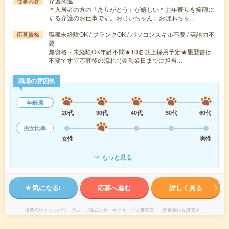
介護関連
仕事内容
＊入居者の方の「ありがとう」が嬉しい＊お年寄りを笑顔に
する介護のお仕事です。おじいちゃん、おばあちゃ…
職種未経験OK / ブランクOK / パソコンスキル不要 / 英語力不
応募資格
要
無資格・未経験OK年齢不問★10名以上採用予定★履歴書は
不要です▽応募後の流れ1)翌営業日までに担当…
職場の雰囲気
年齢層
20代
30代
40代
50代
60代
男女比率
女性
男性
もっと見る
気になる!
応募へ進む
詳しく見る
派遣会社
マンパワーグループ株式会社 ケアサービス事業部 （医療福祉介護関連）