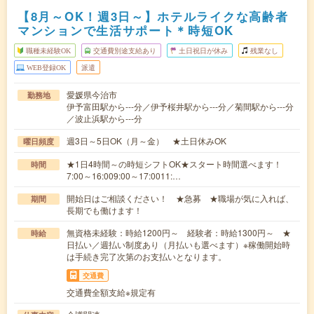
【8月～OK！週3日～】ホテルライクな高齢者
マンションで生活サポート＊時短OK
職種未経験OK
交通費別途支給あり
土日祝日が休み
残業なし
WEB登録OK
派遣
愛媛県今治市
勤務地
伊予富田駅から---分／伊予桜井駅から---分／菊間駅から---分
／波止浜駅から---分
週3日～5日OK（月～金） ★土日休みOK
曜日頻度
★1日4時間～の時短シフトOK★スタート時間選べます！
時間
7:00～16:009:00～17:0011:…
開始日はご相談ください！ ★急募 ★職場が気に入れば、
期間
長期でも働けます！
無資格未経験：時給1200円～ 経験者：時給1300円～ ★
時給
日払い／週払い制度あり（月払いも選べます）※稼働開始時
は手続き完了次第のお支払いとなります。
交通費
交通費全額支給※規定有