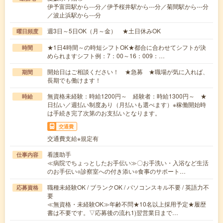
伊予富田駅から---分／伊予桜井駅から---分／菊間駅から---分
／波止浜駅から---分
週3日～5日OK（月～金） ★土日休みOK
曜日頻度
★1日4時間～の時短シフトOK★都合に合わせてシフトが決
時間
められますシフト例：7：00～16：009：…
開始日はご相談ください！ ★急募 ★職場が気に入れば、
期間
長期でも働けます！
無資格未経験：時給1200円～ 経験者：時給1300円～ ★
時給
日払い／週払い制度あり（月払いも選べます）※稼働開始時
は手続き完了次第のお支払いとなります。
交通費
交通費支給※規定有
看護助手
仕事内容
≪病院でちょっとしたお手伝い≫〇お手洗い・入浴など生活
のお手伝い○診察室への付き添い○食事のサポート…
職種未経験OK / ブランクOK / パソコンスキル不要 / 英語力不
応募資格
要
≪無資格・未経験OK≫年齢不問★10名以上採用予定★履歴
書は不要です。▽応募後の流れ1)翌営業日まで…